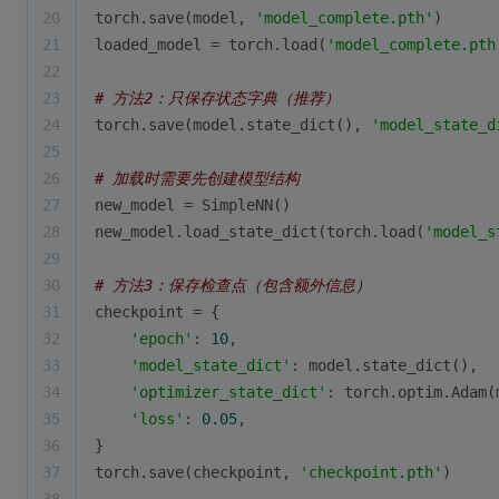
20
torch.save(model, 
'model_complete.pth'
)
21
loaded_model = torch.load(
'model_complete.pth
22
23
# 方法2：只保存状态字典（推荐）
24
torch.save(model.state_dict(), 
'model_state_d
25
26
# 加载时需要先创建模型结构
27
new_model = SimpleNN()
28
new_model.load_state_dict(torch.load(
'model_s
29
30
# 方法3：保存检查点（包含额外信息）
31
checkpoint = {
32
'epoch'
: 
10
,
33
'model_state_dict'
: model.state_dict(),
34
'optimizer_state_dict'
: torch.optim.Adam(
35
'loss'
: 
0.05
,
36
}
37
torch.save(checkpoint, 
'checkpoint.pth'
)