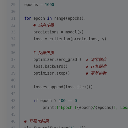
29
epochs = 
1000
30
31
for
 epoch 
in
range
(epochs):
32
# 前向传播
33
    predictions = model(x)
34
    loss = criterion(predictions, y)
35
36
# 反向传播
37
    optimizer.zero_grad()  
# 清零梯度
38
    loss.backward()        
# 计算梯度
39
    optimizer.step()       
# 更新参数
40
41
    losses.append(loss.item())
42
43
if
 epoch % 
100
 == 
0
:
44
print
(
f'Epoch [
{epoch}
/
{epochs}
], Los
45
46
# 可视化结果