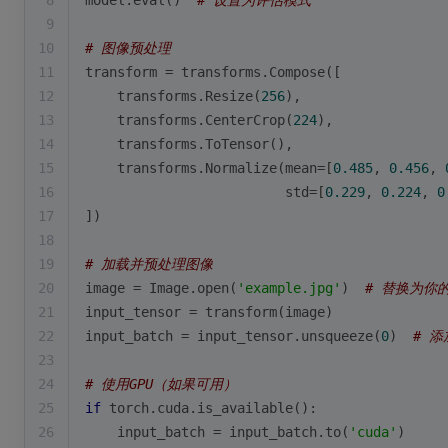
8
model.
eval
()  
# 设置为评估模式
9
10
# 图像预处理
11
transform = transforms.Compose([
12
    transforms.Resize(
256
),
13
    transforms.CenterCrop(
224
),
14
    transforms.ToTensor(),
15
    transforms.Normalize(mean=[
0.485
, 
0.456
, 
16
                         std=[
0.229
, 
0.224
, 
0
17
])
18
19
# 加载并预处理图像
20
image = Image.
open
(
'example.jpg'
)  
# 替换为你
21
input_tensor = transform(image)
22
input_batch = input_tensor.unsqueeze(
0
)  
# 添
23
24
# 使用GPU（如果可用）
25
if
 torch.cuda.is_available():
26
    input_batch = input_batch.to(
'cuda'
)