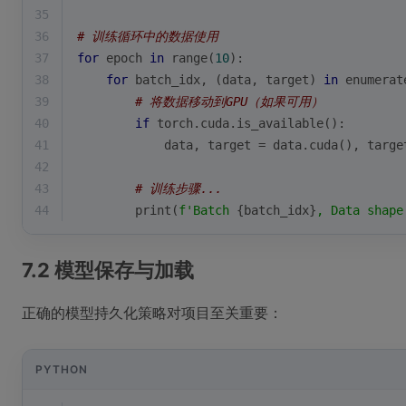
35
36
# 训练循环中的数据使用
37
for
 epoch 
in
range
(
10
):
38
for
 batch_idx, (data, target) 
in
enumerat
39
# 将数据移动到GPU（如果可用）
40
if
 torch.cuda.is_available():
41
            data, target = data.cuda(), targe
42
43
# 训练步骤...
44
print
(
f'Batch 
{batch_idx}
, Data shape
7.2 模型保存与加载
正确的模型持久化策略对项目至关重要：
PYTHON