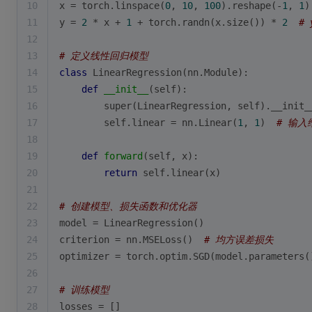
10
x = torch.linspace(
0
, 
10
, 
100
).reshape(-
1
, 
1
)
11
y = 
2
 * x + 
1
 + torch.randn(x.size()) * 
2
# 
12
13
# 定义线性回归模型
14
class
LinearRegression
(
nn.Module
):
15
def
__init__
(
self
):
16
super
(LinearRegression, self).__init_
17
        self.linear = nn.Linear(
1
, 
1
)  
# 输入
18
19
def
forward
(
self, x
):
20
return
 self.linear(x)
21
22
# 创建模型、损失函数和优化器
23
model = LinearRegression()
24
criterion = nn.MSELoss()  
# 均方误差损失
25
optimizer = torch.optim.SGD(model.parameters(
26
27
# 训练模型
28
losses = []