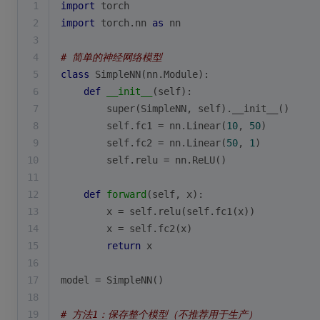
1
import
 torch
2
import
 torch.nn 
as
 nn
3
4
# 简单的神经网络模型
5
class
SimpleNN
(
nn.Module
):
6
def
__init__
(
self
):
7
super
(SimpleNN, self).__init__()
8
        self.fc1 = nn.Linear(
10
, 
50
)
9
        self.fc2 = nn.Linear(
50
, 
1
)
10
        self.relu = nn.ReLU()
11
12
def
forward
(
self, x
):
13
        x = self.relu(self.fc1(x))
14
        x = self.fc2(x)
15
return
 x
16
17
model = SimpleNN()
18
19
# 方法1：保存整个模型（不推荐用于生产）