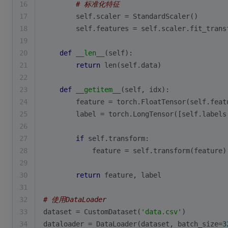
16
# 标准化特征
17
        self.scaler = StandardScaler()
18
        self.features = self.scaler.fit_trans
19
20
def
__len__
(
self
):
21
return
len
(self.data)
22
23
def
__getitem__
(
self, idx
):
24
        feature = torch.FloatTensor(self.feat
25
        label = torch.LongTensor([self.labels
26
27
if
 self.transform:
28
            feature = self.transform(feature)
29
30
return
 feature, label
31
32
# 使用DataLoader
33
dataset = CustomDataset(
'data.csv'
)
34
dataloader = DataLoader(dataset, batch_size=
3