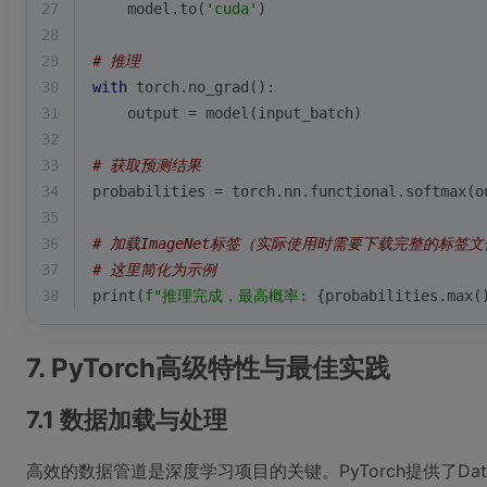
27
    model.to(
'cuda'
)
28
29
# 推理
30
with
 torch.no_grad():
31
    output = model(input_batch)
32
33
# 获取预测结果
34
probabilities = torch.nn.functional.softmax(o
35
36
# 加载ImageNet标签（实际使用时需要下载完整的标签
37
# 这里简化为示例
38
print
(
f"推理完成，最高概率: 
{probabilities.
max
(
7. PyTorch高级特性与最佳实践
7.1 数据加载与处理
高效的数据管道是深度学习项目的关键。PyTorch提供了Datas