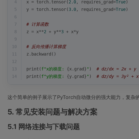
4
x = torch.tensor(
2.0
, requires_grad=
True
)
5
y = torch.tensor(
3.0
, requires_grad=
True
)
6
7
# 计算函数
8
z = x**
2
 + y**
3
 + x*y
9
10
# 反向传播计算梯度
11
z.backward()
12
13
print
(
f"x的梯度: 
{x.grad}
"
)  
# dz/dx = 2x + y
14
print
(
f"y的梯度: 
{y.grad}
"
)  
# dz/dy = 3y² + x
这个简单的例子展示了PyTorch自动微分的强大能力，复
5. 常见安装问题与解决方案
5.1 网络连接与下载问题