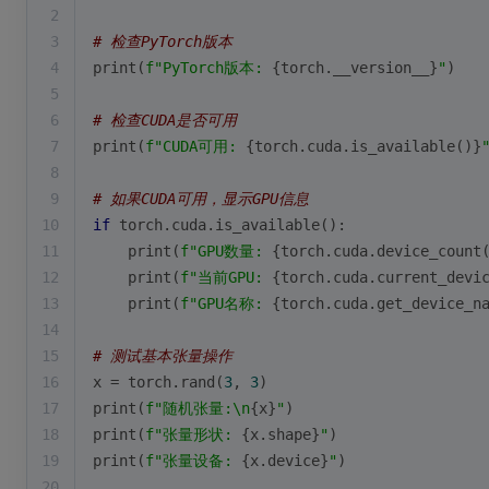
2
3
# 检查PyTorch版本
4
print
(
f"PyTorch版本: 
{torch.__version__}
"
)
5
6
# 检查CUDA是否可用
7
print
(
f"CUDA可用: 
{torch.cuda.is_available()}
8
9
# 如果CUDA可用，显示GPU信息
10
if
 torch.cuda.is_available():
11
print
(
f"GPU数量: 
{torch.cuda.device_count
12
print
(
f"当前GPU: 
{torch.cuda.current_devi
13
print
(
f"GPU名称: 
{torch.cuda.get_device_n
14
15
# 测试基本张量操作
16
x = torch.rand(
3
, 
3
)
17
print
(
f"随机张量:\n
{x}
"
)
18
print
(
f"张量形状: 
{x.shape}
"
)
19
print
(
f"张量设备: 
{x.device}
"
)
20