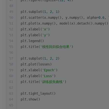
47
plt.figure(figsize=(
12
, 
4
))
48
49
plt.subplot(
1
, 
2
, 
1
)
50
plt.scatter(x.numpy(), y.numpy(), alpha=
0.6
, 
51
plt.plot(x.numpy(), model(x).detach().numpy()
52
plt.xlabel(
'x'
)
53
plt.ylabel(
'y'
)
54
plt.legend()
55
plt.title(
'线性回归拟合结果'
)
56
57
plt.subplot(
1
, 
2
, 
2
)
58
plt.plot(losses)
59
plt.xlabel(
'Epoch'
)
60
plt.ylabel(
'Loss'
)
61
plt.title(
'训练损失曲线'
)
62
63
plt.tight_layout()
64
plt.show()
65