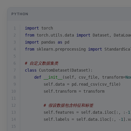
PYTHON
1
import
 torch
2
from
 torch.utils.data 
import
 Dataset, DataLoa
3
import
 pandas 
as
 pd
4
from
 sklearn.preprocessing 
import
 StandardSca
5
6
# 自定义数据集类
7
class
CustomDataset
(
Dataset
):
8
def
__init__
(
self, csv_file, transform=
No
9
        self.data = pd.read_csv(csv_file)
10
        self.transform = transform
11
12
# 假设数据包含特征和标签
13
        self.features = self.data.iloc[:, :-
1
14
        self.labels = self.data.iloc[:, -
1
].v
15