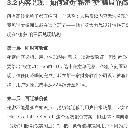
3.2 内容兑现：如何避免“秘密”变“骗局”的
所有高转化钩子都面临同一个风险：如果后续内容无法兑现“
我见过太多团队栽在这个环节——他们花大力气设计惊艳开
现在“秘密”的
三层兑现结构
：
第一层：即时可验证
秘密内容必须让用户在30秒内完成一次微型验证。例如教Exc
要给出“按住Ctrl+Shift+U，选中任意单元格，你会立
现，信任闭环瞬间完成。我在帮一家财务软件公司设计教程时，
骤，用户实操完成率从22%跃升至89%。
第二层：可迁移价值
秘密不能是孤立知识点，必须能迁移到用户日常场景。比如讲
“Here’s a Little Secret: 这个蓝灰配色方案，能
（我们用眼动仪实测过）”。把抽象价值绑定到用户下周的