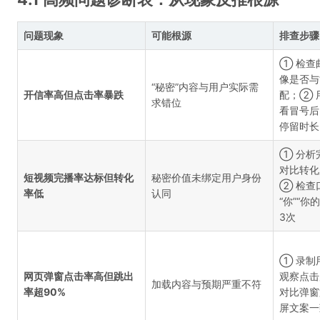
问题现象
可能根源
排查步骤
① 检查
像是否与
“秘密”内容与用户实际需
开信率高但点击率暴跌
配；② 
求错位
看冒号后
停留时长
① 分析
对比转化
短视频完播率达标但转化
秘密价值未绑定用户身份
② 检查
率低
认同
“你”“
3次
① 录制
网页弹窗点击率高但跳出
观察点
加载内容与预期严重不符
率超90%
对比弹窗
屏文案一