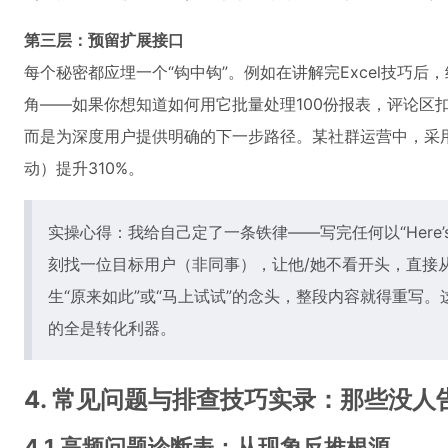
第三层：预留扩展接口
每个秘密都应埋一个“钩中钩”。例如在讲解完Excel技巧后，
角——如果你想知道如何用它批量处理100份报表，评论区扣‘
而是为深度用户提供明确的下一步路径。某社群运营中，采
动）提升310%。
实操心得：我给自己定了一条铁律——写完任何以“Here’s a L
刻找一位目标用户（非同事），让他/她不看开头，直接
生“原来如此”或“马上试试”的念头，整段内容就得重写。
的全是转化利器。
4. 常见问题与排查技巧实录：那些没
4.1 高频问题诊断表：从现象反推根源