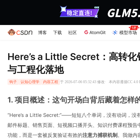
博客
下载
社区
AtomGit
模型市场
Here’s a Little Secre
与工程化落地
·
于 2026-07-06 05:32:43 修改
本内容遵循CC 4.0
钩子
认知心理学
内容工程
1. 项目概述：这句开场白背后藏着怎样
“Here’s a Little Secret:”——短短八个单词，
邮件标题、销售页面、短视频口播开头、知识付费课程预告
功能，而是一套被反复验证有效的
注意力捕获机制
。我做内