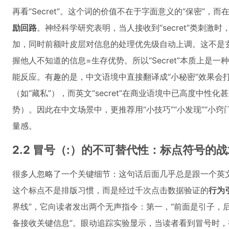
再看“Secret”。这个词的价值不在于字面意义的“保密”，
励回路
。神经科学研究表明，当人接收到“secret”类刺
加，同时前额叶皮层对信息的处理优先级自动上调。这不是
握他人不知道的信息=生存优势。所以“Secret”本质上是一种
能反应。有趣的是，中文语境中直接翻译成“小秘密”效果会打
（如“藏私”），而英文“secret”在商业语境中已高度中性化甚至正
势）。因此在中文场景中，更推荐用“小技巧”“小发现”“小窍门”
量感。
2.2 冒号（:）的不可替代性：标点符号的
很多人忽略了一个关键细节：这句话后面几乎总是跟一个英
这个标点不是排版习惯，而是经过千次点击数据验证的
行为
界线”，它向读者发出两个无声指令：第一，“前面是引子，后
备接收关键信息”。眼动追踪实验显示，当读者看到冒号时，视