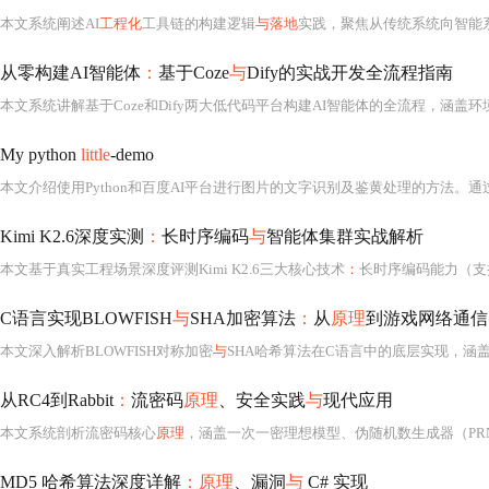
本文系统阐述AI
工程化
工具链的构建逻辑
与落地
实践，聚焦从传统系统向智能
从零构建AI智能体
：
基于Coze
与
Dify的实战开发全流程指南
My python
little
-demo
Kimi K2.6深度实测
：
长时序编码
与
智能体集群实战解析
本文基于真实工程场景深度评测Kimi K2.6三大核心技术
：
长时序编码能力（支持13小时连续任务、4000
C语言实现BLOWFISH
与
SHA加密算法
：
从
原理
到游戏网络通信
本文深入解析BLOWFISH对称加密
与
SHA哈希算法在C语言中的底层实现，涵盖Fe
从RC4到Rabbit
：
流密码
原理
、安全实践
与
现代应用
本文系统剖析流密码核心
原理
，涵盖一次一密理想模型、伪随机数生成器（PRNG）设计及同步流密码机
MD5 哈希算法深度详解
：原理
、漏洞
与
C# 实现