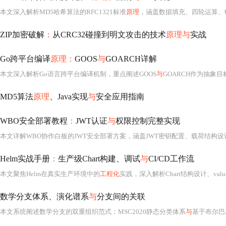
本文深入解析MD5哈希算法的RFC1321标准
原理
，涵盖数据填充、四轮运算、链接变量初始化等核心机制；重点剖析王小云团队2004年差分碰撞攻击及其在Flame病毒中的实际应用；明确MD5已不适用
ZIP加密破解
：
从CRC32碰撞到明文攻击的技术
原理与
实战
Go跨平台编译
原理：
GOOS
与
GOARCH详解
本文深入解析Go语言跨平台编译机制，重点阐述GOOS
与
GOARCH作为抽象目标平台标识符的本质含义，而非简单对应操作系统或CPU型号；详解交叉编译流程、CGO
MD5算法
原理
、Java实现
与
安全应用指南
WBO安全部署教程
：
JWT认证
与
权限控制完整实现
Helm实战手册
：
生产级Chart构建、调试
与
CI/CD工作流
本文聚焦Helm在真实生产环境中的
工程化
实践，深入解析Chart结构设计、values.yaml参数契约、Go t
数学分支体系、演化谱系
与
分支间的关联
本文系统阐述数学分支的双重组织范式
：
MSC2020静态分类体系
与
基于布尔巴