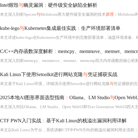
Intel熔毁
与
幽灵漏洞
：
硬件级安全缺陷全解析
本文深入剖析Spectre
与
Meltdown两大硬件级安全漏洞的技术
原理：
Meltdown利用乱序执行突破内核隔离，Spectre通过分支预测器欺骗实现
kube-lego
与
Kubernetes集成最佳实践
：
生产环境部署清单
本文详述kube-lego在Kubernetes生产环境中的完整部署清单，涵盖环境准备、R
C/C++内存函数深度解析
：
memcpy、memmove、memset、me
本文深入剖析memcpy、memmove、memset、memcmp四大内存函数的核心机
Kali Linux下使用Setoolkit进行网站克隆
与
凭证捕获实战
本文基于Kali Linux环境，详细演示使用Setoolkit进行网站克隆
与
凭证捕获的完
2025本地AI图形界面选型指南
：
Ollama、LM Studio
与
Open We
CTF PWN入门实战
：
基于Kali Linux的栈溢出漏洞利用详解
本文以Kali Linux为平台，系统讲解CTF中PWN方向的栈溢出漏洞利用全流程