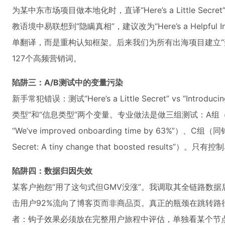
为某中东市场项目做本地化时，直译“Here’s a Little S
教语境中易联想到“隐瞒真相”，建议改为“Here’s a Helpful In
单翻译，而是重构认知框架。后来我们为所有出海项目建立“
127个高频营销词。
陷阱三：A/B测试中的变量污染
新手常犯错误：测试“Here’s a Little Secret” vs “Introd
类型”和“信息类型”两个变量。专业做法是做三组测试：A组
“We’ve improved onboarding time by 63%”）、C组（
Secret: A tiny change that boosted result
陷阱四：数据归因失效
某客户抱怨“用了这句式但GMV没涨”。我调取其全链路数
击用户92%流向了博客页而非商品页。真正的瓶颈在跳转路
者：钩子效果必须放在完整用户旅程中评估，单独看某个节