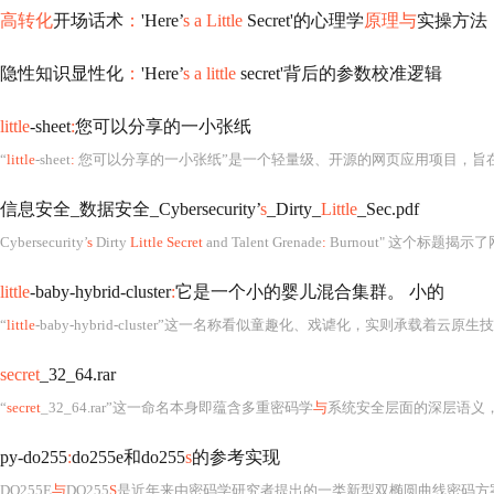
高转化
开场话术
：
'Here’
s a Little
Secret'的心理学
原理与
实操方法
隐性知识显性化
：
'Here’
s a little
secret'背后的参数校准逻辑
little
-sheet
:
您可以分享的一小张纸
“
little
-sheet
:
您可以分享的一小张纸”是一个轻量级、开源的网页应用项目，旨在提供一种极简方式让用户创建、编辑并分享小型电子表格数据，其核心设计理念是“一张可共享的小纸片”，强调便捷性、协
信息安全_数据安全_Cybersecurity’
s
_Dirty_
Little
_Sec.pdf
Cybersecurity’
s
Dirty
Little Secret
and Talent Grenade
:
Burnout" 这个标题揭示了网络安
little
-baby-hybrid-cluster
:
它是一个小的婴儿混合集群。 小的
“
little
-baby-hybrid-cluster”这一名称看似童趣化、戏谑化，实则承载着云原生技术演进中一个极具代表性的轻量级混合集群实践范式。其标题
secret
_32_64.rar
“
secret
_32_64.rar”这一命名本身即蕴含多重密码学
与
系统安全层面的深层语义
py-do255
:
do255e和do255
s
的参考实现
DO255E
与
DO255
S
是近年来由密码学研究者提出的一类新型双椭圆曲线密码方案，属于椭圆曲线密码学（Elliptic Curve Cryptography, ECC）的前