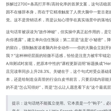
拆解过2700+条高打开率/高转化率的首屏文案，这句话稳居
因不在修辞本身，而在于它精准触发了人类大脑中一套古老的
觉。这不是营销话术，而是认知心理学在真实场景中的落地
这句话常被误读为“故作神秘”，但实操中真正起作用的，是
向你透露”，建立单向信任预设；第二层是“这是‘小’秘密”
的留白，强制触发读者脑内补全动作——你的大脑会立刻开
我？”这种神经层面的轻微不适感，恰恰是注意力被牢牢锚
A/B测试时发现，把原本中性的“课程更新说明”标题换成“Here’s a 
且完读率同步上升28.3%。关键在于，这个句式对受众基
本，还是给制造业高管的行业白皮书前言，只要后续内容能兑
的不是“怎么写得好”，而是“怎么让人愿意看下去”这个最底
提示：这句话绝不能孤立使用。它本质是一个“钩子”，