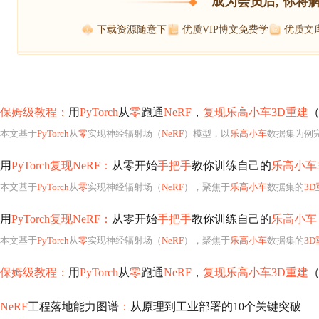
成为会员后, 你将
下载资源随意下
优质VIP博文免费学
优质文
保姆级教程：
用
PyTorch
从
零
跑通
NeRF
，
复现乐高小车3D重建
本文基于
PyTorch
从
零
实现神经辐射场（
NeRF
）模型，以
乐高小车
数据集为例
用
PyTorch复现NeRF：
从零开始
手把手
教你训练自己的
乐高小车
本文基于
PyTorch
从
零
实现神经辐射场（
NeRF
），聚焦于
乐高小车
数据集的
3D
用
PyTorch复现NeRF：
从零开始
手把手
教你训练自己的
乐高小车
本文基于
PyTorch
从
零
实现神经辐射场（
NeRF
），聚焦于
乐高小车
数据集的
3D
保姆级教程：
用
PyTorch
从
零
跑通
NeRF
，
复现乐高小车3D重建
NeRF
工程落地能力图谱
：
从原理到工业部署的10个关键突破