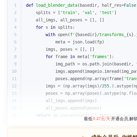
1
def
load_blender_data
(
basedir, half_res=
False
2
    splits = [
'train'
, 
'val'
, 
'test'
]
3
    all_imgs, all_poses = [], []
4
for
 s 
in
 splits:
5
with
open
(
f'
{basedir}
/transforms_
{s}
.
6
            meta = json.load(fp)
7
        imgs, poses = [], []
8
for
 frame 
in
 meta[
'frames'
]:
9
            img_path = os.path.join(basedir, 
10
            imgs.append(imageio.imread(img_pa
11
            poses.append(np.array(frame[
'tran
12
        imgs = (np.array(imgs)/
255.
).astype(n
13
        poses = np.array(poses).astype(np.flo
14
        all_imgs.append(imgs)
15
        all_poses.append(poses)
16
return
 np.concatenate(all_imgs), np.conca
最低
0.47元/天
开通会员,解