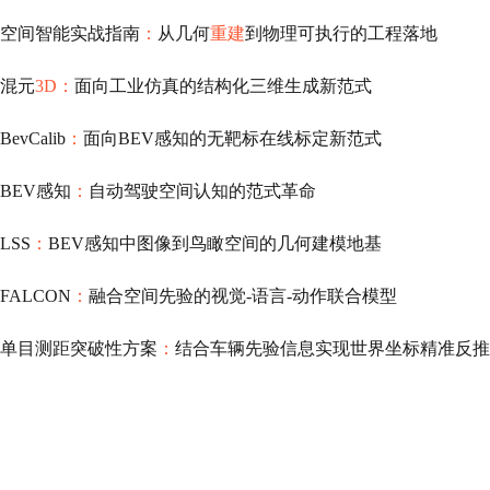
空间智能实战指南
：
从几何
重建
到物理可执行的工程落地
混元
3D：
面向工业仿真的结构化三维生成新范式
BevCalib
：
面向BEV感知的无靶标在线标定新范式
BEV感知
：
自动驾驶空间认知的范式革命
LSS
：
BEV感知中图像到鸟瞰空间的几何建模地基
FALCON
：
融合空间先验的视觉-语言-动作联合模型
单目测距突破性方案
：
结合车辆先验信息实现世界坐标精准反推