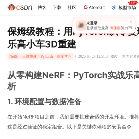
博客
下载
社区
AtomGit
模型市场
×
未登录
🎁
￥30
保姆级教程：用PyTorch从零
登录领取最高
算力币
乐高小车3D重建
·
于 2026-05-28 12:51:54 修改
本内容遵循C
NeRF
三维重建
PyTorch
深度学习
从零构建NeRF：PyTorch实战
析
1. 环境配置与数据准备
在开始NeRF项目之前，我们需要搭建合适的开发环境。推荐使用Pyth
这是经过验证的稳定组合。以下是关键依赖项的安装命令：