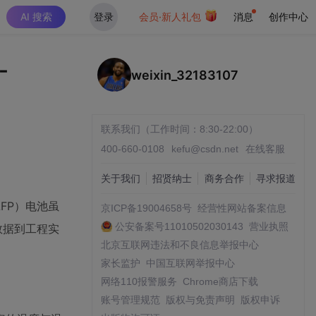
AI 搜索
登录
会员·新人礼包
消息
创作中心
-
weixin_32183107
联系我们（工作时间：8:30-22:00）
400-660-0108
kefu@csdn.net
在线客服
关于我们
招贤纳士
商务合作
寻求报道
FP）电池虽
京ICP备19004658号
经营性网站备案信息
公安备案号11010502030143
营业执照
数据到工程实
北京互联网违法和不良信息举报中心
家长监护
中国互联网举报中心
网络110报警服务
Chrome商店下载
账号管理规范
版权与免责声明
版权申诉