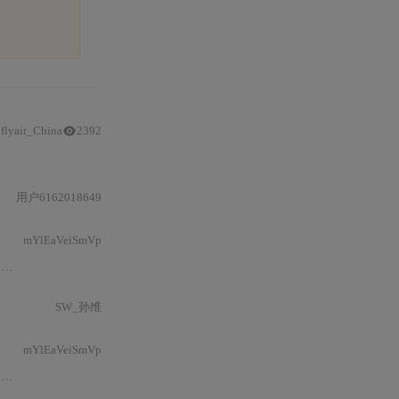
flyair_China
2392
术；同时深入
分析
高压直流断路器、固态变压器、
电池
健康状态估计、大规模储能电站
用户6162018649
mYlEaVeiSmVp
电
电池
及充电
电池
的管理方法”，系统性地涵盖从电化学基础、
电
SW_孙维
mYlEaVeiSmVp
，
电池
组模块并非单体
电池
的简单堆叠，而是融