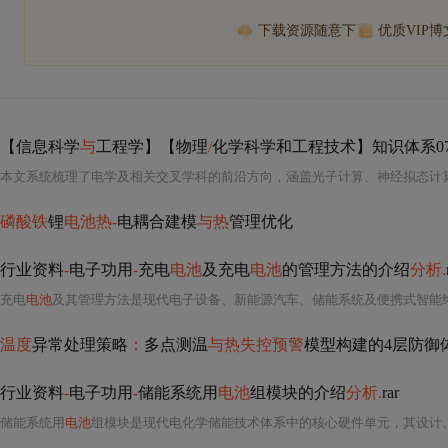
下载资源随意下
优质VIP
【信息科学
与
工程学】【物理
/
化学科学和工程技术】知识体系07
磷酸铁
锂
电池热-
电耦合建模
与热
管理优化
行业资料
-
电子功用
-
充电
电池
及充电
电池
的管理方法的介绍
分析.
充电
电池
及其管理方法是现代电子设备、新能源汽车、储能系统及便携式智能
温度
异常处理策略
：
多点测温
与热失控预警
模型构建的4层防御
行业资料
-
电子功用
-
储能系统用
电池
组模块的介绍
分析.
rar
储能系统用
电池
组模块是现代电化学储能技术体系中的核心硬件单元，其设计