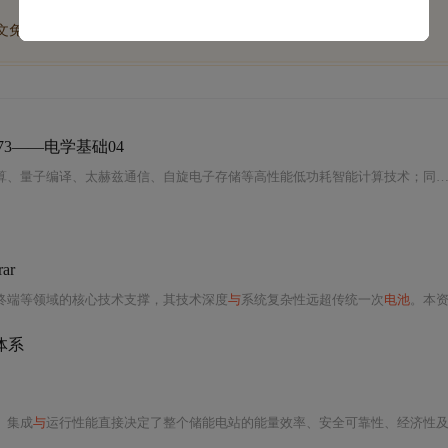
博文免费学
优质文库回答免费看
付费资源9折优惠
3——电学基础04
本文系统梳理了电学及相关交叉学科的前沿方向，涵盖光子计算、神经拟态计算、量子编译、太赫兹通信、自旋电子存储等高性能低功耗智能计算技
rar
终端等领域的核心技术支撑，其技术深度
与
系统复杂性远超传统一次
电池
。本资料聚焦于“充
体系
、集成
与
运行性能直接决定了整个储能电站的能量效率、安全可靠性、经济性及服役寿命。从电化学本质出发