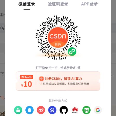
。我们通过对比实验获得了以下数据：
/s)
达到热失控时间(s)
420-600
180-300
60-120
下超过1.7℃/s时，电池将在5分钟内达到不可逆的热失控状态。
47元/天
开通会员,解锁全文
为会员后, 你将解锁