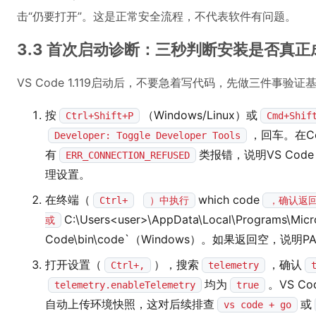
击“仍要打开”。这是正常安全流程，不代表软件有问题。
3.3 首次启动诊断：三秒判断安装是否真正
VS Code 1.119启动后，不要急着写代码，先做三件事验证
按
（Windows/Linux）或
Ctrl+Shift+P
Cmd+Shif
，回车。在C
Developer: Toggle Developer Tools
有
类报错，说明VS Cod
ERR_CONNECTION_REFUSED
理设置。
在终端（
which code
Ctrl+
）中执行
，确认返
C:\Users<user>\AppData\Local\Programs\Micr
或
Code\bin\code`（Windows）。如果返回空，
打开设置（
），搜索
，确认
Ctrl+,
telemetry
均为
。VS C
telemetry.enableTelemetry
true
自动上传环境快照，这对后续排查
或
vs code + go