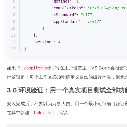
6
"defines"
: [],
7
"compilerPath"
: 
"C:/MinGW/bin/gcc
8
"cStandard"
: 
"c17"
,
9
"cppStandard"
: 
"c++17"
10
        }
11
    ],
12
"version"
: 
4
13
}
如果把
写在用户设置里，VS Code会报错
compilerPath
计逻辑是：每个工作区必须明确定义自己的编译环境，避免
3.6 环境验证：用一个真实项目测试全部功
安装完成后，不要以为万事大吉。用一个最小可行项目验证
在其中新建
，写入：
index.js