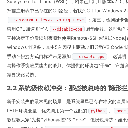
Subsystem for Linux（WSL），如果已启用且版本≥2.0
扫描注册表中已存在的Git路径，若找到Git for Windows 
；第三，检测显卡驱动
C:\Program Files\Git\bin\git.exe
禁用GPU加速并写入
启动参数。这些动作
--disable-gpu
直接决定了你后续能否顺利使用Remote-SSH或调试Node
Windows 11设备，其中5台因显卡驱动老旧导致VS Code
手动在快捷方式目标栏末尾添加
。这说明，
--disable-gpu
与操作系统底层能力的谈判。你提供的环境越“干净”，它越
需要绕路妥协。
2.2 系统级依赖冲突：那些被忽略的“隐形拦
新手安装失败最常见的场景，是系统里早已存在冲突的全局环境变量
PATH环境变量，优先调用第一个匹配的
、
python
node
教程教大家“先装Python再装VS Code”，但没说清楚：如果你