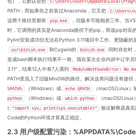
包），它默认会把
C:\Users\<user>\AppData\Local\Progr
PATH；而如果你之前装过Anaconda，它又把
C:\Users\<
这两个路径里都有
，但版本可能相差三年。当VS Co
pip.exe
时，它调用的其实是Anaconda路径下的pip，而该pip对应
Pylint安装成功但无法在Python 3.11项目中工作。更隐蔽的是G
和Cygwin的
同时存在时，
usr\bin\sh.exe
bin\sh.exe
造成bash脚本执行结果不一致。我在某次企业内训中让学员现场演
3.11”，结果12人中有7人遇到
ModuleNotFoundError: No mo
PATH里混入了旧版MinGW的路径。解决这类问题没有捷
（Windows）或
（macOS/Lin
%PATH%
echo $PATH
（Windows）或
（macOS/Li
python
which python
验证解释器真实
c "import sys; print(sys.executable)"
Code的Python环境才算真正稳定。
2.3 用户级配置污染：%APPDATA%\Cod