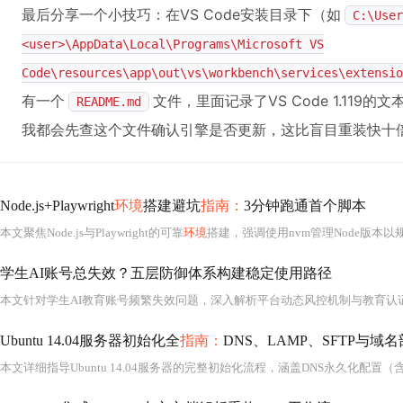
最后分享一个小技巧：在VS Code安装目录下（如
C:\User
<user>\AppData\Local\Programs\Microsoft VS
Code\resources\app\out\vs\workbench\services\extensio
有一个
文件，里面记录了VS Code 1.11
README.md
我都会先查这个文件确认引擎是否更新，这比盲目重装快十
Node.js+Playwright
环境
搭建避坑
指南：
3分钟跑通首个脚本
本文聚焦Node.js与Playwright的可靠
环境
搭建，强调使用nvm管理Node版本以规避系统级冲突，通过离线下载Chromi
学生AI账号总失效？五层防御体系构建稳定使用路径
Ubuntu 14.04服务器初始化全
指南：
DNS、LAMP、SFTP与域
本文详细指导Ubuntu 14.04服务器的完整初始化流程，涵盖DNS永久化配置（