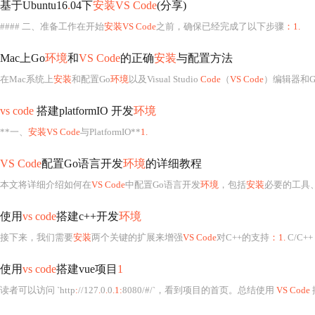
基于Ubuntu16
.
04下
安装VS Code
(分享)
#### 二、准备工作在开始
安装VS Code
之前，确保已经完成了以下步骤
：1.
Mac上Go
环境
和
VS Code
的正确
安装
与配置方法
在Mac系统上
安装
和配置Go
环境
以及Visual Studio
Code
（
VS Code
）编辑器和G
vs code
搭建platformIO 开发
环境
**一、
安装VS Code
与PlatformIO**
1.
VS Code
配置Go语言开发
环境
的详细教程
本文将详细介绍如何在
VS Code
中配置Go语言开发
环境
，包括
安装
必要的工具、扩展以
使用
vs code
搭建c++开发
环境
接下来，我们需要
安装
两个关键的扩展来增强
VS Code
对C++的支持
：1.
C/C++
使用
vs code
搭建vue项目
1
读者可以访问 `http
:
//127
.
0
.
0
.1:
8080/#/`，看到项目的首页。总结使用
VS Code