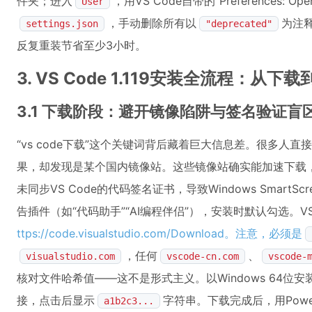
件夹；进入
，用VS Code自带的“Preferences: Ope
User
，手动删除所有以
为注
settings.json
"deprecated"
反复重装节省至少3小时。
3. VS Code 1.119安装全流程：从
3.1 下载阶段：避开镜像陷阱与签名验证盲
“vs code下载”这个关键词背后藏着巨大信息差。很多人直接
果，却发现是某个国内镜像站。这些镜像站确实能加速下载
未同步VS Code的代码签名证书，导致Windows Smart
告插件（如“代码助手”“AI编程伴侣”），安装时默认勾选。VS 
ttps://code.visualstudio.com/Download。注意，必须是
，任何
、
visualstudio.com
vscode-cn.com
vscode-
核对文件哈希值——这不是形式主义。以Windows 64位安
接，点击后显示
字符串。下载完成后，用Power
a1b2c3...