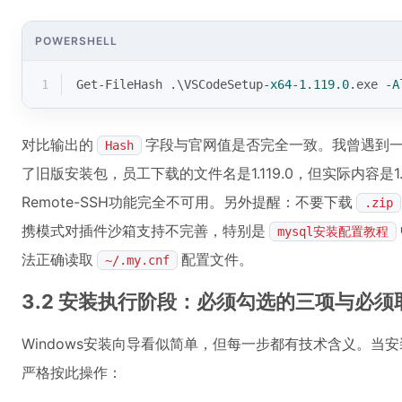
POWERSHELL
1
Get-FileHash
 .\VSCodeSetup
-x64
-1
.
119.0
.exe 
-A
对比输出的
字段与官网值是否完全一致。我曾遇到
Hash
了旧版安装包，员工下载的文件名是1.119.0，但实际内容是1
Remote-SSH功能完全不可用。另外提醒：不要下载
.zip
携模式对插件沙箱支持不完善，特别是
mysql安装配置教程
法正确读取
配置文件。
~/.my.cnf
3.2 安装执行阶段：必须勾选的三项与必
Windows安装向导看似简单，但每一步都有技术含义。当安装界面弹
严格按此操作：