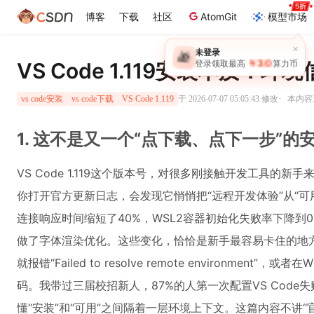
博客
下载
社区
AtomGit
模型市场
VS Code 1.119安装本质：
·
于 2026-07-07 05:05:43 修改
本内容遵
vs code安装
vs code下载
VS Code 1.119
1. 这不是又一个“点下载、点下一步”的
VS Code 1.119这个版本号，对很多刚接触开发工具的
你打开官方更新日志，会发现它悄悄把“远程开发体验”从“可用
连接响应时间缩短了40%，WSL2容器初始化失败率下降到0.3%以
做了字体渲染优化。这些变化，恰恰是新手最容易卡住的地
就报错“Failed to resolve remote environment
码。我带过三届校招新人，87%的人第一次配置VS Cod
懂“安装”和“可用”之间隔着一层环境上下文。这篇内容不讲“官