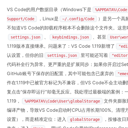
VS Code的用户数据目录（Windows下是
%APPDATA%\Code
，Linux是
）是另一个高
Support/Code
~/.config/Code
不知道VS Code的卸载程序根本不会删除这个文件夹。这意味
、
、甚至
settings.json
keybindings.json
User\wo
1.119版本直接继承。问题来了：VS Code 1.119新增了
"edi
认设置，但你的旧
里可能还写着
settings.json
"editor
代码补全行为异常。更严重的是扩展同步：如果你开启过Setting
GitHub账号下保存的旧配置，其中可能包含已废弃的
"eme
件在1.119中已被官方标记为不兼容，但VS Code不会
复点击“保存即运行”却毫无反应。我处理过最极端的案例：一位
1.119，
文件夹膨胀
%APPDATA%\Code\User\globalStorage
编译产物，导致VS Code启动时CPU占用长期100%。
设置），而是精准定位：进入
，按修改日
globalStorage