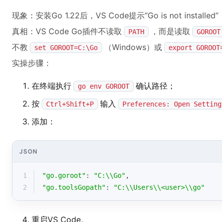
现象：安装Go 1.22后，VS Code提示“Go is not install
真相：VS Code Go插件不读取
，而是读取
PATH
GOROOT
不教
（Windows）或
set GOROOT=C:\Go
export GOROOT
实操步骤：
在终端执行
确认路径；
go env GOROOT
按
输入
Ctrl+Shift+P
Preferences: Open Setting
添加：
JSON
1
"go.goroot"
: 
"C:\\Go"
,
2
"go.toolsGopath"
: 
"C:\\Users\\<user>\\go"
重启VS Code。