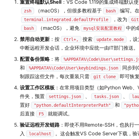
重置终端默认Shell
：VS Code 1.119的集成终端默认
（macOS），但很多教程基于
编写。
zsh
bash
，改为
terminal.integrated.defaultProfile
Git
（macOS），避免
中的
bash
mysql安装配置教程
禁用自动更新
：按
搜索
，设
Ctrl+,
update.mode
中断远程开发会话，企业环境中应统一由IT部门推送。
配置备份策略
：将
%APPDATA%\Code\User\settings.j
和
同步到G
%APPDATA%\Code\User\keybindings.json
制跟踪这些文件，每次重装只需
即可恢
git clone
设置工作区模板
：在常用项目类型（如Python Web
件夹，预置
、
、
settings.json
tasks.json
la
置好
和
"python.defaultInterpreterPath"
"pytho
后直接
就能调试。
F5
验证远程开发链路
：即使不用Remote-SSH，也执行
入
。这会触发VS Code Server下载
localhost