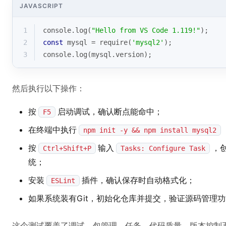
JAVASCRIPT
1
console
.log(
"Hello from VS Code 1.119!"
);
2
const
 mysql = 
require
(
'mysql2'
);
3
console
.log(mysql.version);
然后执行以下操作：
按
启动调试，确认断点能命中；
F5
在终端中执行
npm init -y && npm install mysql2
按
输入
，
Ctrl+Shift+P
Tasks: Configure Task
统；
安装
插件，确认保存时自动格式化；
ESLint
如果系统装有Git，初始化仓库并提交，验证源码管理
这个测试覆盖了调试、包管理、任务、代码质量、版本控制