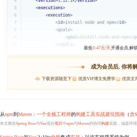
4
<
version
>
1.12.1
</
version
>
5
<
executions
>
6
<
execution
>
7
<
id
>
install node and npm
</
id
>
8
<
goals
>
9
<
goal
>
install-node-and-npm
</
g
10
</
goals
>
最低
0.47元/天
开通会员,解
成为会员后, 你将
下载资源随意下
优质VIP博文免费学
优质文
从
npm
到
Maven：一个全栈工程师
的
构建工具实战避坑指南
（
含Sp
本文聚焦
Spring Boot
与
Vue
混合
项目
中
npm
与
Maven
的协同
构建
实践，涵盖环境