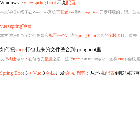
Windows下
vue+spring boot
环境
配置
本文详细介绍了在Windows系统下
配置Vue
和
Spring Boot
开发环境的步骤。首先，需要安
vue+spring项目
本文详细介绍了如何创建和
配置一个Vue
与
Spring Boot
结合的
全栈项目
。首先，
如何把
vuejs
打包出来的文件整合到springboot里
执行
构建
命令
：
在修改完
配置
之后，运行
npm
run build命令，这样
Vue
.js会根据
Spring Boot
3
+ Vue
3
全栈
开发
避坑指南：
从环境
配置
到联调部署