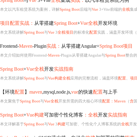
Spring Boot
与
Vue
3+Vite
全栈
集成
实战：
以汽车租赁系统为例
本文以汽车租赁系统为案例，详解
Spring Boot
后端与
Vue
3+Vite前端的
全栈
集
项目配置实战：
从零搭建
Spring Boot
+
Vue全栈
开发环境
本文系统讲解
Spring Boot
与
Vue
3
全栈项目
的标准化
配置
实践，涵盖开发环境（V
Frontend-
Maven
-Plugin
实战：
从零搭建Angular+
Spring Boot项目
本文介绍如何使用Frontend-
Maven
-Plugin从零搭建Angular与
Spring Boot
整合
Spring Boot
+
Vue全栈
开发
实战指南
本文系统讲解
Spring Boot
与
Vue构建全栈
应用的完整流程，涵盖环境
配置
、
项
【环境
配置
】
maven
,mysql,node.js,
vue
的快速
配置
与上手
本文聚焦于
Spring Boot
与
Vue全栈
开发所需的四大核心环境
配置：Maven
（
含
Spring Boot
+
Vue构建
可加密个性化博客
：全栈
开发
实战指南
本文详解基于
Spring Boot
与
Vue
3
构建
可加密、个性化个人博客系统的
全栈
开发实践，涵盖技术选型（MyBatis-