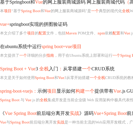
基于Springboot和
Vue
的网上服装商城源码 网上服装商城代码
（
本
项目
“基于
Spring Boot
和
Vue
的网上服装商城源码”是
一个
典型的现代化
全栈
W
vue+
springboot实现的拼图验证码
本文介绍了多个
项目
的
配置
文件，包括
Maven
POM文件、
npm
依赖
配置
和
Vue
.j
在ubuntu系统中运行
spring boot+vue项目
本文提供了
一个
详细的分步
指南
，用于在Ubuntu系统上部署和运行
一个Spring 
Spring Boot + Vue
3
全栈
入门
：
从零搭建
一个
CRUD系统
本文是关于如何使用
Spring Boot
和
Vue
3从零开始搭建
一个全栈
CRUD系统的
spring-boot-vuejs：
示例
项目
显示如何
构建一个
提供带有
Vue
.js G
Spring Boot
与
Vue
.js 的
全栈
集成开发是当前企业级 Web 应用架构中极具代
《
Vue Spring Boot
前后端分离开发
实战
》源码
Vue+Spring Boot
前
Vue
与
Spring Boot
前后端分离开发
实战
是一种当前主流的Web应用开发模式，