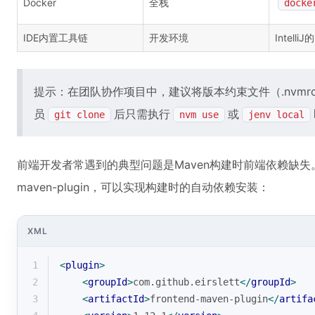
Docker
全栈
docke
IDE内置工具链
开发环境
Intelli
提示：在团队协作项目中，建议将版本约束文件（.nvmrc、.
员
后只需执行
或
git clone
nvm use
jenv local
前端开发者常遇到的典型问题是Maven构建时前端依赖缺失。通过在
maven-plugin，可以实现构建时的自动依赖安装：
XML
1
<
plugin
>
2
<
groupId
>
com.github.eirslett
</
groupId
>
3
<
artifactId
>
frontend-maven-plugin
</
artifa