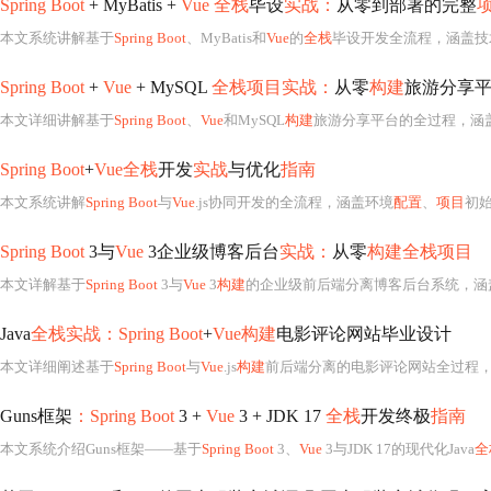
Spring Boot
+ MyBatis +
Vue 全栈
毕设
实战：
从零到部署的完整
本文系统讲解基于
Spring Boot
、MyBatis和
Vue
的
全栈
毕设开发全流程，涵盖技
Spring Boot
+
Vue
+ MySQL
全栈项目实战：
从零
构建
旅游分享
本文详细讲解基于
Spring Boot
、
Vue
和MySQL
构建
旅游分享平台的全过程，涵盖技术选型、环境搭建、数据库设计、JPA实体
Spring Boot
+
Vue全栈
开发
实战
与优化
指南
本文系统讲解
Spring Boot
与
Vue
.js协同开发的全流程，涵盖环境
配置
、
项目
初始化、前后端联调（如登录
Spring Boot
3与
Vue
3企业级博客后台
实战：
从零
构建全栈项目
本文详解基于
Spring Boot
3与
Vue
3
构建
的企业级前后端分离博客后台系统，涵盖环境搭建、JWT认证、RBAC权限控制、MyBatis-Plus CRUD、
Java
全栈实战：Spring Boot
+
Vue构建
电影评论网站毕业设计
本文详细阐述基于
Spring Boot
与
Vue
.js
构建
前后端分离的电影评论网站全过程，涵盖技术选型依据、MySQ
Guns框架
：Spring Boot
3 +
Vue
3 + JDK 17
全栈
开发终极
指南
本文系统介绍Guns框架——基于
Spring Boot
3、
Vue
3与JDK 17的现代化Java
全