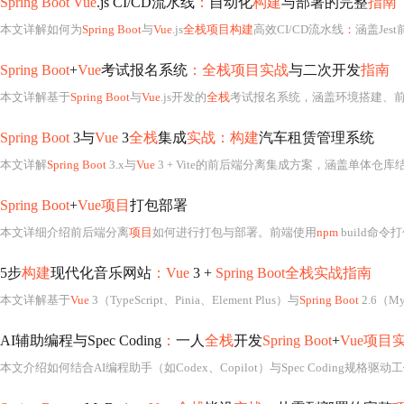
Spring Boot Vue
.js CI/CD流水线
：
自动化
构建
与部署的完整
指南
本文详解如何为
Spring Boot
与
Vue
.js
全栈项目构建
高效CI/CD流水线
：
涵盖Je
Spring Boot
+
Vue
考试报名系统
：全栈项目实战
与二次开发
指南
本文详解基于
Spring Boot
与
Vue
.js开发的
全栈
考试报名系统，涵盖环境搭建、前后端启动、核心功能测试（考生报名、管理员审核）、
Spring Boot
3与
Vue
3
全栈
集成
实战：构建
汽车租赁管理系统
本文详解
Spring Boot
3.x与
Vue
3 + Vite的前后端分离集成方案，涵盖单体仓
Spring Boot
+
Vue项目
打包部署
本文详细介绍前后端分离
项目
如何进行打包与部署。前端使用
npm
build命令打
5步
构建
现代化音乐网站
：Vue
3 +
Spring Boot全栈实战指南
本文详解基于
Vue
3（TypeScript、Pinia、Element Plus）与
Spring Boot
2.6（My
AI辅助编程与Spec Coding
：
一人
全栈
开发
Spring Boot
+
Vue项目
本文介绍如何结合AI编程助手（如Codex、Copilot）与Spec Coding规格