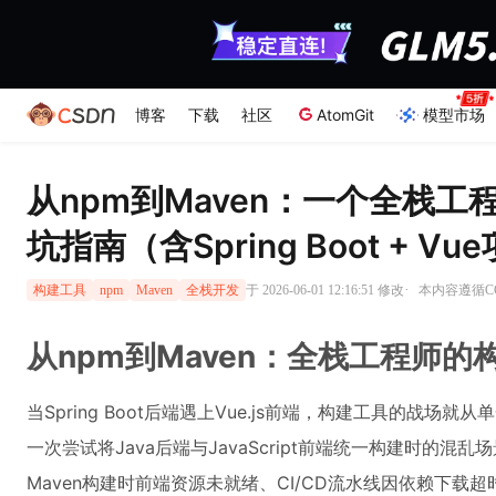
博客
下载
社区
AtomGit
模型市场
从npm到Maven：一个全栈
坑指南（含Spring Boot + V
·
于 2026-06-01 12:16:51 修改
本内容遵循CC 
构建工具
npm
Maven
全栈开发
从npm到Maven：全栈工程师
当Spring Boot后端遇上Vue.js前端，构建工具的战
一次尝试将Java后端与JavaScript前端统一构建时的混乱场
Maven构建时前端资源未就绪、CI/CD流水线因依赖下