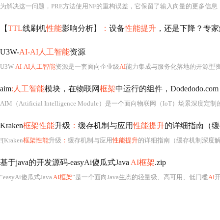
为解决这一问题，PRE方法使用NF的重构误差，它保留了输入向量的更多信息
【
TTL
线刷机
性能
影响分析】
：
设备
性能提升
，还是下降？专家
U3W-
AI-AI人工智能
资源
U3W-
AI-AI人工智能
资源是一套面向企业级
AI
能力集成与服务化落地的开源型资源管理平
aim
:人工智能
模块，在物联网
框架
中运行的组件，Dodedodo.com，
AIM（Artificial Intelligence Module）是一个面向物联网（IoT）场景深度定制
Kraken
框架性能
升级
：
缓存机制与应用
性能提升
的详细指南（缓
![Kraken
框架性能
升级
：
缓存机制与应用
性能提升
的详细指南（缓存机制深度解析）
基于java的开发源码-easyAi傻瓜式Java
AI框架
.zip
“easyAi傻瓜式Java
AI框架
”是一个面向Java生态的轻量级、高可用、低门槛
AI