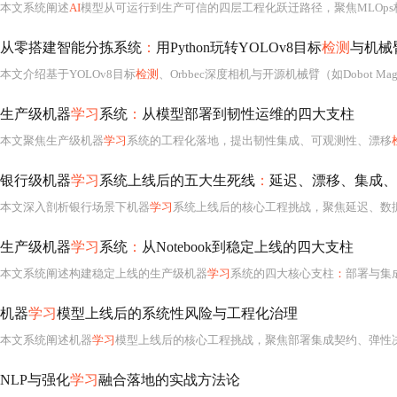
本文系统阐述
AI
模型从可运行到生产可信的四层工程化跃迁路径，聚焦MLOps
从零搭建智能分拣系统
：
用Python玩转YOLOv8目标
检测
与机械
本文介绍基于YOLOv8目标
检测
、Orbbec深度相机与开源机械臂（如Dobot Magician）的智能垃圾分拣系统实现方案。涵盖深度-RGB图像对齐、YOLOv8定制化训练、手眼标定、三维坐标转换、G-
生产级机器
学习
系统
：
从模型部署到韧性运维的四大支柱
本文聚焦生产级机器
学习
系统的工程化落地，提出韧性集成、可观测性、漂移
银行级机器
学习
系统上线后的五大生死线
：
延迟、漂移、集成、
本文深入剖析银行场景下机器
学习
系统上线后的核心工程挑战，聚焦延迟、数据漂移、系统集成、熔断机制与审计合规五大关键风险点。强调MLOps不是Dev
生产级机器
学习
系统
：
从Notebook到稳定上线的四大支柱
本文系统阐述构建稳定上线的生产级机器
学习
系统的四大核心支柱
：
部署与集成
机器
学习
模型上线后的系统性风险与工程化治理
本文系统阐述机器
学习
模型上线后的核心工程挑战，聚焦部署集成契约、弹性决策边界、毫秒级延迟控制、
NLP与强化
学习
融合落地的实战方法论