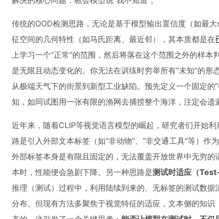
解决的核心问题：教会模型说“我不知道”。
传统的OOD检测思路，无论是基于模型输出置信度（如最大s
征空间的几何特性（如马氏距离、最近邻），其本质都是在
上学习一个“正常”的范围，然后将落在这个范围之外的样本判
是无限且动态变化的。你无法在训练时穷举所有“未知”的形
从极端天气下的街景到新型工业缺陷。预先定义一个固定的“O
知，如同试图用一张有限的渔网去捕捞整个海洋，注定会遗
近年来，随着CLIP等视觉语言模型的崛起，研究者们开始
路是引入外部文本标签（如“非动物”、“非交通工具”等）作
外部标签本身是有限且固定的，无法覆盖开放世界中无穷的
本时，性能便会急剧下降。另一种思路是
测试时适应（Test-T
推理（测试）过程中，利用陆续到来的、无标签的测试数据
分布。但现有方法多聚焦于视觉特征的适应，文本侧的知识（