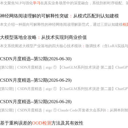
本文聚焦NLP与强化
学习
在真实业务场景中的深度融合，系统剖析时序错配、落地折损率、rewa
神经网络阅读理解的可解释性突破
：
从模式匹配到认知建模
本文介绍一种面向可解释性的神经网络阅读理解新范式，通过三层认知建模
框
大模型落地全攻略
：
从技术实现到商业价值
本文系统阐述大模型产业落地的四大核心技术模块
：
微调技术（含LoRA实战与评估）、提示词工程（设计方法论与企业模板）、多模态融合（图文理
CSDN月度精选--第52期(2026-06-30)
[第52期]｜CSDN月度精选｜aigc ① 【ChatGLM系列技术演进·第二篇】Chat
CSDN月度精选--第52期(2026-06-29)
[第52期]｜CSDN月度精选｜aigc ① 【ChatGLM系列技术演进·第二篇】Chat
CSDN月度精选--第52期(2026-06-28)
[第52期]｜CSDN月度精选｜aigc ① Claude Code开发者大会系列8
：
从脚本到智
基于重构误差的
OOD检测
方法及其有效性