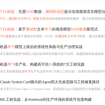
TTL框架：
无需
OOD
数据，
测试时动态
提示实现视觉语言模型
TTL
（
测试时
文本
学习
）
框架
无需
OOD
训练数据和模型微调，通过在推理阶段
TTL框架：
基于
测试时
文本
学习
的视觉模型
OOD检测
新范式
TTL框架
提出基于视觉语言模型（VLM）的
测试时
文本
学习
机制，通过轻量级
机器
学习
模型上线后的系统性风险与生产治理实战
本文聚焦机器
学习
模型上线后的系统性风险与生产治理，涵盖防御性集成架构
机器
学习
生产化
：
构建高可信
AI
系统的7大工程实践
本文系统阐述机器
学习
生产化过程中的7大核心工程实践
：
部署集成与特征契
Claude System Card揭示的Agent四大失效层级与工程修复路径
本文基于Claude Opus 4.7 System Card，系统揭示Agent系统的四大失效层级
：
基础认
ML工程实战
：
从Notebook到生产环境的系统可信度构建