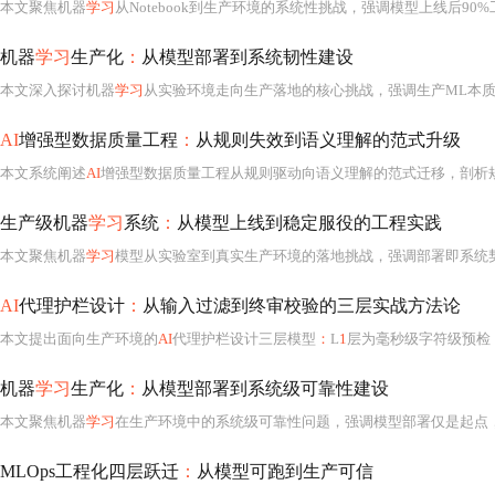
本文聚焦机器
学习
从Notebook到生产环境的系统性挑战，强调模型上线后90%
机器
学习
生产化
：
从模型部署到系统韧性建设
本文深入探讨机器
学习
从实验环境走向生产落地的核心挑战，强调生产ML本质是系统工程问题，而
AI
增强型数据质量工程
：
从规则失效到语义理解的范式升级
本文系统阐述
AI
增强型数据质量工程从规则驱动向语义理解的范式迁移，剖析规则引擎在维度坍塌、语义漂移和非结构
生产级机器
学习
系统
：
从模型上线到稳定服役的工程实践
本文聚焦机器
学习
模型从实验室到真实生产环境的落地挑战，强调部署即系统契约重构、时序确定性优先于精度、五维健康监控与漂移业务映射、版本化决策治理及合规内建等核心工程实践。基于金融领域11个高可用M
AI
代理护栏设计
：
从输入过滤到终审校验的三层实战方法论
本文提出面向生产环境的
AI
代理护栏设计三层模型
：
L
1
层为毫秒级字符级预检，保障输入安全与低延迟；L2层基于Schema驱动的上下文感知校验，精准约束业务逻辑输出；L3层
机器
学习
生产化
：
从模型部署到系统级可靠性建设
本文聚焦机器
学习
在生产环境中的系统级可靠性问题，强调模型部署仅是起点，
MLOps工程化四层跃迁
：
从模型可跑到生产可信