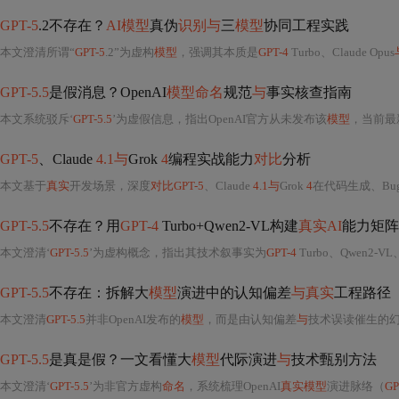
GPT-5
.2不存在？
AI模型
真伪
识别与
三
模型
协同工程实践
本文澄清所谓“
GPT-5
.2”为虚构
模型
，强调其本质是
GPT-4
Turbo、Claude Opus
GPT-5.5
是假消息？OpenAI
模型命名
规范
与
事实核查指南
本文系统驳斥‘
GPT-5.5
’为虚假信息，指出OpenAI官方从未发布该
模型
，当前最
GPT-5
、Claude
4.1与
Grok
4
编程实战能力
对比
分析
本文基于
真实
开发场景，深度
对比GPT-5
、Claude
4.1与
Grok
4
在代码生成、Bug诊断和代
GPT-5.5
不存在？用
GPT-4
Turbo+Qwen2-VL构建
真实AI
能力矩阵
本文澄清‘
GPT-5.5
’为虚构概念，指出其技术叙事实为
GPT-4
Turbo、Qwen2-V
GPT-5.5
不存在：拆解大
模型
演进中的认知偏差
与真实
工程路径
本文澄清
GPT-5.5
并非OpenAI发布的
模型
，而是由认知偏差
与
技术误读催生的
GPT-5.5
是真是假？一文看懂大
模型
代际演进
与
技术甄别方法
本文澄清‘
GPT-5.5
’为非官方虚构
命名
，系统梳理OpenAI
真实模型
演进脉络（
GP