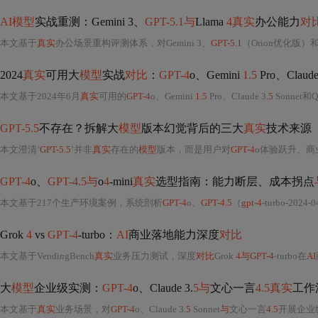
AI模型
实战重测：Gemini 3、
GPT-5.1与
Llama
4真实
办公能力
对
本文基于
真实
办公场景重构评测体系，对Gemini 3、
GPT-5.1
（Orion优化版）和
2024
真实
可用大
模型
实战
对比
：
GPT-4
o、Gemini
1.5
Pro、Claude
本文基于2024年6月
真实
可用的
GPT-4
o、Gemini
1.5
Pro、Claude 3.
5
Sonnet和
GPT-5.5
不存在？拆解大
模型
版本幻觉背后的三大
真实
技术来源
本文澄清‘
GPT-5.5
’并非
真实
存在的
模型
版本，而是用户对
GPT-4
o体验跃升、商
GPT-4
o、
GPT-4.5与
o
4
-mini
真实
选型指南：能力断层、成本拐点
本文基于217个生产环境案例，系统剖析
GPT-4
o、
GPT-4.5
（
gpt-4
-turbo-2024-
Grok
4
vs
GPT-4
-turbo：
AI
商业落地能力深度
对比
本文基于VendingBench
真实
业务压力测试，深度
对比
Grok
4与GPT-4
-turbo在
AI
商
大
模型
企业级实测：
GPT-4
o、Claude 3.
5与
文心一言
4.5真实
工作
本文基于
真实
业务场景，对
GPT-4
o、Claude 3.
5
Sonnet
与
文心一言
4.5
开展企业级压力测试，聚焦多跳推理、中文语境鲁棒性、