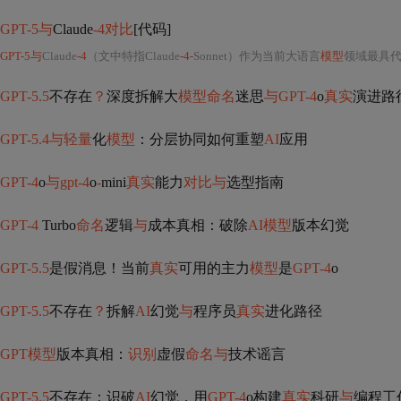
GPT-5与
Claude
-4对比
[代码]
GPT-5与
Claude
-4
（文中特指Claude
-4-
Sonnet）作为当前大语言
模型
领域最具
GPT-5.5
不存在
？
深度拆解大
模型命名
迷思
与GPT-4
o
真实
演进路
GPT-5.4与轻量
化
模型
：分层协同如何重塑
AI
应用
GPT-4
o
与gpt-4
o
-
mini
真实
能力
对比与
选型指南
GPT-4
Turbo
命名
逻辑
与
成本真相：破除
AI模型
版本幻觉
GPT-5.5
是假消息！当前
真实
可用的主力
模型
是
GPT-4
o
GPT-5.5
不存在
？
拆解
AI
幻觉
与
程序员
真实
进化路径
GPT模型
版本真相：
识别
虚假
命名与
技术谣言
GPT-5.5
不存在：识破
AI
幻觉，用
GPT-4
o构建
真实
科研
与
编程工