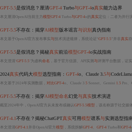
GPT-5.5
是假消息？厘清
GPT-4
Turbo
与GPT-4
o
真实
能力边界
本文厘清OpenAI当前主力
模型GPT-4
Turbo
与GPT-4
o的
真实
定位：二者为并行
GPT-5.5
不存在：揭穿
AI模型
版本谣言
与识别
真伪指南
本文基于OpenAI官方发布事实
与
技术演进规律，系统论证“
GPT-5.5
”并非
真实
GPT-5.5
是假消息？揭秘
真实
前沿
模型GPT-4
o实战指南
本文澄清‘
GPT-5.5
’为虚构
命名
，基于官方信源、API实测
与
评测平台数据，证
2024
真实
代码大
模型
选型指南：
GPT-4
o、Claude 3.
5与
CodeLla
本文基于2024年实测数据，
对比GPT-4
o、Claude 3.
5
Sonnet、Gemini
1.5
Pro、C
GPT-5.5
不存在：揭穿
AI模型命名
幻觉
与真实
技术演进
截至2024年中，OpenAI官方从未发布或确认
GPT-5.5模型
，该名称源于社交媒
GPT-4.1
不存在？揭秘ChatGPT
真实
可用
模型
谱系
与
实测选型指
本文澄清
GPT-4.1
并非OpenAI官方
模型
，系统拆解
GPT-4
、
GPT-4
Turbo和
GPT-4