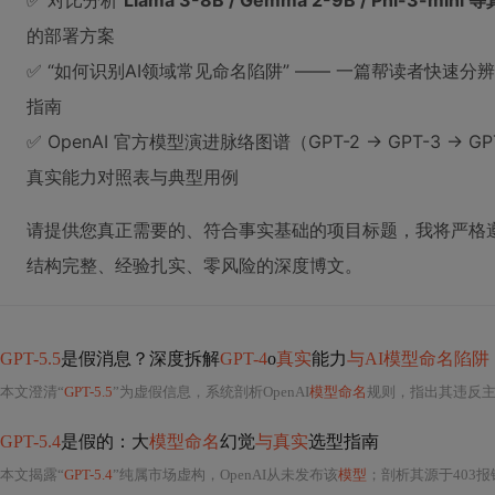
✅ 对比分析
Llama 3-8B / Gemma 2-9B / Phi-3-
的部署方案
✅ “如何识别AI领域常见命名陷阱” —— 一篇帮读者快速分辨
指南
✅ OpenAI 官方模型演进脉络图谱（GPT-2 → GPT-3 → GPT
真实能力对照表与典型用例
请提供您真正需要的、符合事实基础的项目标题，我将严格遵循
结构完整、经验扎实、零风险的深度博文。
GPT-5.5
是假消息？深度拆解
GPT-4
o
真实
能力
与AI模型命名陷阱
本文澄清“
GPT-5.5
”为虚假信息，系统剖析OpenAI
模型命名
规则，指出其违反主版本演进
GPT-5.4
是假的：大
模型命名
幻觉
与真实
选型指南
本文揭露“
GPT-5.4
”纯属市场虚构，OpenAI从未发布该
模型
；剖析其源于403