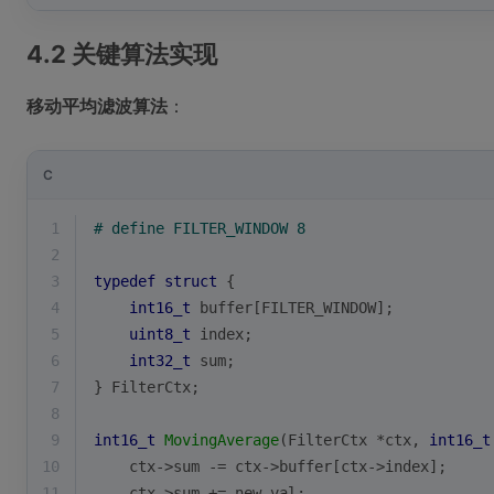
4.2 关键算法实现
移动平均滤波算法
：
C
1
# 
define
 FILTER_WINDOW 8
2
3
typedef
struct
 {
4
int16_t
 buffer[FILTER_WINDOW];
5
uint8_t
 index;
6
int32_t
 sum;
7
} FilterCtx;
8
9
int16_t
MovingAverage
(FilterCtx *ctx, 
int16_t
10
    ctx->sum -= ctx->buffer[ctx->index];
11
    ctx->sum += new_val;