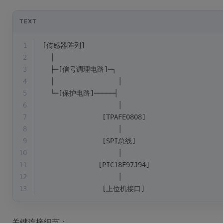
TEXT
1
[传感器阵列] 
2
  │
3
  ├─[信号调理电路]─┐
4
  │                │
5
  └─[保护电路]─────┤
6
                   │
7
               [TPAFE0808]
8
                   │
9
               [SPI总线]
10
                   │
11
              [PIC18F97J94]
12
                   │
13
               [上位机接口]
关键连接细节：