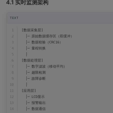
4.1 实时监测架构
TEXT
1
[数据采集层]
2
  │─ 原始数据缓存区（双缓冲）
3
  │─ 数据校验（CRC16）
4
  │─ 量程转换
5
  │
6
[数据处理层]
7
  │─ 数字滤波（移动平均）
8
  │─ 越限检测
9
  │─ 故障诊断
10
  │
11
[应用层]
12
  │─ LCD显示
13
  │─ 报警输出
14
  │─ 数据通信