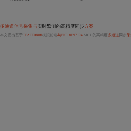
多通道信号采集与
实时监测的高精度同步
方案
本文提出基于
TPAFE0808
模拟前端
与PIC18F97J94
MCU的高精度
多通道
同步
采