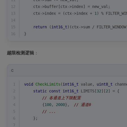
12
    ctx->buffer[ctx->index] = new_val;
13
    ctx->index = (ctx->index + 
1
) % FILTER_WI
14
15
return
 (
int16_t
)(ctx->sum / FILTER_WINDOW
16
}
越限检测逻辑
：
C
1
void
CheckLimits
(
int16_t
 value, 
uint8_t
 chann
2
static
const
int16_t
 LIMITS[
32
][
2
] = {
3
// 各通道上下限配置
4
        {
100
, 
2000
},  
// 通道0
5
// ...
6
    };
7