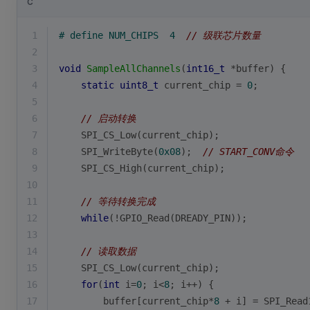
C
1
# 
define
 NUM_CHIPS  4  
// 级联芯片数量
2
3
void
SampleAllChannels
(
int16_t
 *buffer)
{
4
static
uint8_t
 current_chip = 
0
;
5
6
// 启动转换
7
    SPI_CS_Low(current_chip);
8
    SPI_WriteByte(
0x08
);  
// START_CONV命令
9
    SPI_CS_High(current_chip);
10
11
// 等待转换完成
12
while
(!GPIO_Read(DREADY_PIN));
13
14
// 读取数据
15
    SPI_CS_Low(current_chip);
16
for
(
int
 i=
0
; i<
8
; i++) {
17
        buffer[current_chip*
8
 + i] = SPI_Read