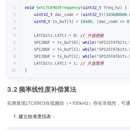
1
void
SetLTC6903Frequency
(
uint32_t
 freq_hz)
{
2
uint32_t
 dac_code = (
uint32_t
)(
103680000.
3
uint8_t
 tx_buf[
3
] = {
0x00
, (dac_code >> 
8
4
5
    LATCbits.LATC1 = 
0
; 
// 片选使能
6
    SPI2BUF = tx_buf[
0
]; 
while
(!SPI2STATbits.
7
    SPI2BUF = tx_buf[
1
]; 
while
(!SPI2STATbits.
8
    SPI2BUF = tx_buf[
2
]; 
while
(!SPI2STATbits.
9
    LATCbits.LATC1 = 
1
; 
// 片选禁用
10
}
3.2 频率线性度补偿算法
实测发现LTC6903在低频段（<100kHz）存在非线性，
建立校准查找表：