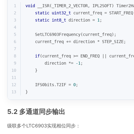
1
void
 __ISR(_TIMER_2_VECTOR, IPL2SOFT) Timer2H
2
static
uint32_t
 current_freq = START_FREQ
3
static
int8_t
 direction = 
1
;
4
5
    SetLTC6903Frequency(current_freq);
6
    current_freq += direction * STEP_SIZE;
7
8
if
(current_freq >= END_FREQ || current_fr
9
        direction *= 
-1
;
10
    }
11
12
    IFS0bits.T2IF = 
0
;
13
}
5.2 多通道同步输出
级联多个LTC6903实现相位同步：