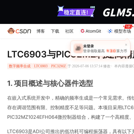
博客
下载
社区
AtomGit
模型市场
×
未登录
🎁
￥30
LTC6903与PIC32MZ构建
登录领取最高
算力币
·
于 2026-07-06 13:57:14 修改
本内容遵循CC
数字频率合成
LTC6903
PIC32MZ
1. 项目概述与核心器件选型
在嵌入式系统开发中，精确的频率生成是一个常见需求。传统
存在调谐范围有限、控制精度不足等问题。本项目采用LTC6
PIC32MZ1024EFH064微控制器组合，构建了一个高
LTC6903是ADI公司推出的低功耗可编程振荡器，具有以