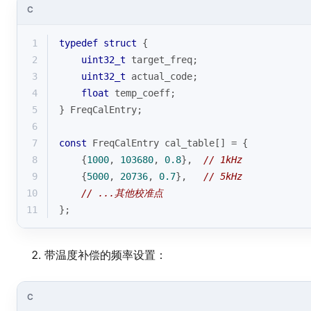
C
1
typedef
struct
 {
2
uint32_t
 target_freq;
3
uint32_t
 actual_code;
4
float
 temp_coeff;
5
} FreqCalEntry;
6
7
const
 FreqCalEntry cal_table[] = {
8
    {
1000
, 
103680
, 
0.8
},  
// 1kHz
9
    {
5000
, 
20736
, 
0.7
},   
// 5kHz
10
// ...其他校准点
11
};
带温度补偿的频率设置：
C