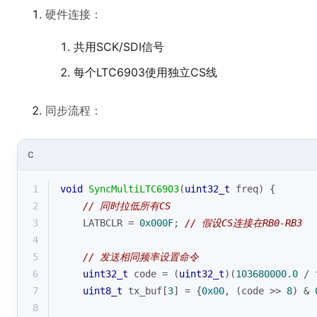
硬件连接：
共用SCK/SDI信号
每个LTC6903使用独立CS线
同步流程：
C
1
void
SyncMultiLTC6903
(
uint32_t
 freq)
{
2
// 同时拉低所有CS
3
    LATBCLR = 
0x000F
; 
// 假设CS连接在RB0-RB3
4
5
// 发送相同频率设置命令
6
uint32_t
 code = (
uint32_t
)(
103680000.0
 / 
7
uint8_t
 tx_buf[
3
] = {
0x00
, (code >> 
8
) & 
8