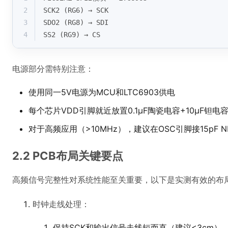
2
SCK2 (RG6) → SCK
3
SDO2 (RG8) → SDI
4
SS2 (RG9) → CS
电源部分需特别注意：
使用同一5V电源为MCU和LTC6903供电
每个芯片VDD引脚就近放置0.1μF陶瓷电容+10μF钽电
对于高频应用（>10MHz），建议在OSC引脚接15pF N
2.2 PCB布局关键要点
高频信号完整性对系统性能至关重要，以下是实测有效的布
时钟走线处理：
保持SCK和输出信号走线短而直（建议<3cm）