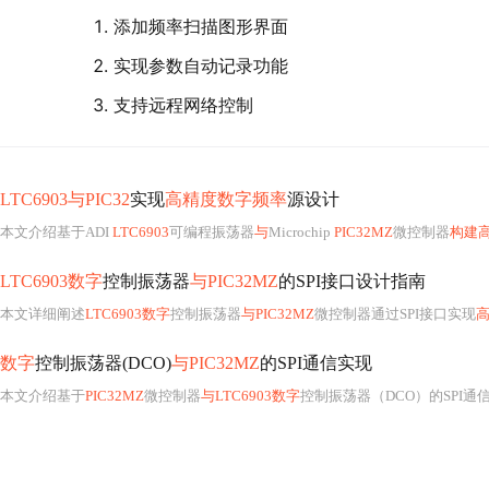
添加频率扫描图形界面
实现参数自动记录功能
支持远程网络控制
LTC6903与PIC32
实现
高精度数字频率
源设计
本文介绍基于ADI
LTC6903
可编程振荡器
与
Microchip
PIC32MZ
微控制器
构建
LTC6903数字
控制振荡器
与PIC32MZ
的SPI接口设计指南
本文详细阐述
LTC6903数字
控制振荡器
与PIC32MZ
微控制器通过SPI接口实现
数字
控制振荡器(DCO)
与PIC32MZ
的SPI通信实现
本文介绍基于
PIC32MZ
微控制器
与LTC6903数字
控制振荡器（DCO）的SPI通信系统设计，涵盖硬