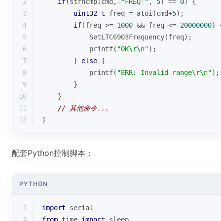
2
if
(
strncmp
(cmd, 
"FREQ "
, 
5
) == 
0
) {
3
uint32_t
 freq = atoi(cmd+
5
);
4
if
(freq >= 
1000
 && freq <= 
20000000
) 
5
            SetLTC6903Frequency(freq);
6
printf
(
"OK\r\n"
);
7
        } 
else
 {
8
printf
(
"ERR: Invalid range\r\n"
);
9
        }
10
    }
11
// 其他命令...
12
}
配套Python控制脚本：
PYTHON
1
import
 serial
2
from
 time 
import
 sleep