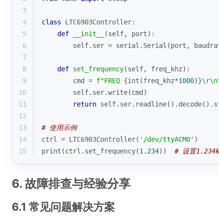
3
4
class
LTC6903Controller
:
5
def
__init__
(
self, port
):
6
        self.ser = serial.Serial(port, baudra
7
8
def
set_frequency
(
self, freq_khz
):
9
        cmd = 
f"FREQ 
{
int
(freq_khz*
1000
)}
\r\n
10
        self.ser.write(cmd)
11
return
 self.ser.readline().decode().s
12
13
# 使用示例
14
ctrl = LTC6903Controller(
'/dev/ttyACM0'
)
15
print
(ctrl.set_frequency(
1.234
))  
# 设置1.234k
6. 故障排查与经验分享
6.1 常见问题解决方案