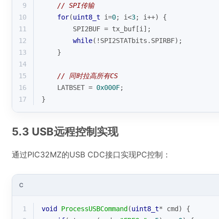
9
// SPI传输
10
for
(
uint8_t
 i=
0
; i<
3
; i++) {
11
        SPI2BUF = tx_buf[i];
12
while
(!SPI2STATbits.SPIRBF);
13
    }
14
15
// 同时拉高所有CS
16
    LATBSET = 
0x000F
;
17
}
5.3 USB远程控制实现
通过PIC32MZ的USB CDC接口实现PC控制：
C
1
void
ProcessUSBCommand
(
uint8_t
* cmd)
{