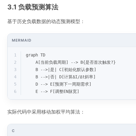
3.1 负载预测算法
基于历史负载数据的动态预测模型：
MERMAID
1
graph TD
2
    A[当前负载周期] --> B{是否首次触发?}
3
    B -->|是| C[初始化默认参数]
4
    B -->|否| D[计算ΔI/Δt斜率]
5
    D --> E[预测下一周期需求]
6
    E --> F[调整EN脉宽]
实际代码中采用移动加权平均算法：
C