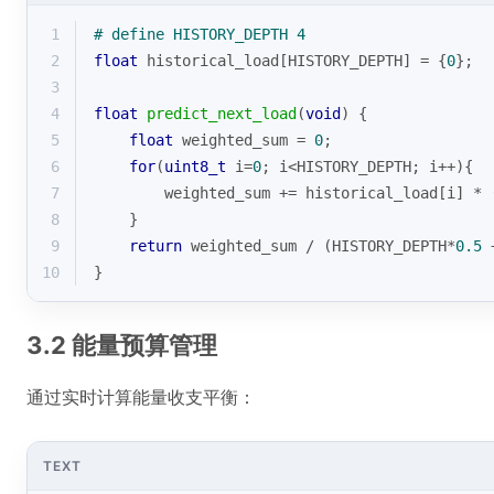
1
# 
define
 HISTORY_DEPTH 4
2
float
 historical_load[HISTORY_DEPTH] = {
0
};
3
4
float
predict_next_load
(
void
)
{
5
float
 weighted_sum = 
0
;
6
for
(
uint8_t
 i=
0
; i<HISTORY_DEPTH; i++){
7
        weighted_sum += historical_load[i] * 
8
    }
9
return
 weighted_sum / (HISTORY_DEPTH*
0.5
 
10
}
3.2 能量预算管理
通过实时计算能量收支平衡：
TEXT