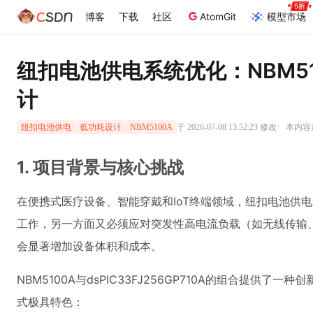
博客
下载
社区
AtomGit
模型市场
纽扣电池供电系统优化：NBM5100
计
·
于 2026-07-08 13:52:23 修改
本内容遵
纽扣电池供电
低功耗设计
NBM5100A
1. 项目背景与核心挑战
在便携式医疗设备、智能穿戴和IoT终端领域，纽扣电池供
工作，另一方面又必须应对突发性高电流负载（如无线传输
会显著增加设备体积和成本。
NBM5100A与dsPIC33FJ256GP710A的组合提供了
式极具特色：