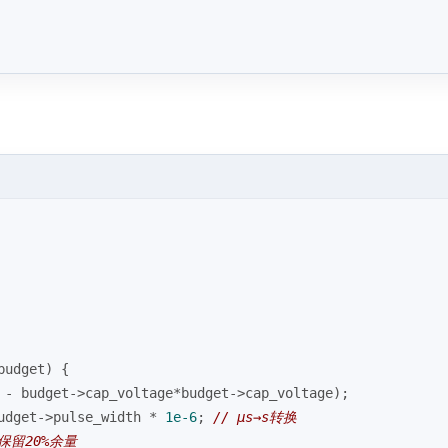
budget)
{
 - budget->cap_voltage*budget->cap_voltage);
udget->pulse_width * 
1e-6
; 
// μs→s转换
 保留20%余量