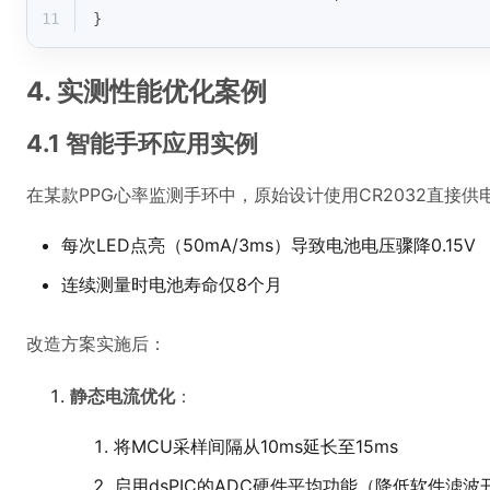
11
}
4. 实测性能优化案例
4.1 智能手环应用实例
在某款PPG心率监测手环中，原始设计使用CR2032直接供
每次LED点亮（50mA/3ms）导致电池电压骤降0.15V
连续测量时电池寿命仅8个月
改造方案实施后：
静态电流优化
：
将MCU采样间隔从10ms延长至15ms
启用dsPIC的ADC硬件平均功能（降低软件滤波