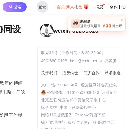
AI 搜索
登录
会员·新人礼包
消息
创作中心
×
未登录
🎁
￥30
A协同设
登录领取最高
算力币
weixin_32239523
联系我们（工作时间：8:30-22:00）
400-660-0108
kefu@csdn.net
在线客服
关于我们
招贤纳士
商务合作
寻求报道
达数年的持续
京ICP备19004658号
经营性网站备案信息
理电路，但这
公安备案号11010502030143
营业执照
北京互联网违法和不良信息举报中心
家长监护
中国互联网举报中心
其两阶段工作模
网络110报警服务
Chrome商店下载
账号管理规范
版权与免责声明
版权申诉