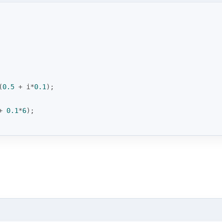
(
0.5
 + i*
0.1
); 
+ 
0.1
*
6
);