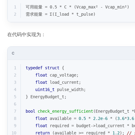
1
可用能量 = 0.5 * C * (Vcap_max² - Vcap_min²)
2
需求能量 = Σ(I_load * t_pulse)
在代码中实现为：
C
1
typedef
struct
 {
2
float
 cap_voltage;
3
float
 load_current;
4
uint16_t
 pulse_width;
5
} EnergyBudget_t;
6
7
bool
check_energy_sufficient
(EnergyBudget_t *
8
float
 available = 
0.5
 * 
2.2e-6
 * (
3.6
*
3.6
9
float
 required = budget->load_current * b
10
return
 (available >= required * 
1.2
); 
//