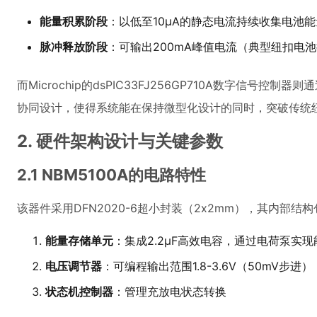
能量积累阶段
：以低至10μA的静态电流持续收集电池能
脉冲释放阶段
：可输出200mA峰值电流（典型纽扣电池
而Microchip的dsPIC33FJ256GP710A数字
协同设计，使得系统能在保持微型化设计的同时，突破传统
2. 硬件架构设计与关键参数
2.1 NBM5100A的电路特性
该器件采用DFN2020-6超小封装（2x2mm），其内部结
能量存储单元
：集成2.2μF高效电容，通过电荷泵实
电压调节器
：可编程输出范围1.8-3.6V（50mV步进）
状态机控制器
：管理充放电状态转换