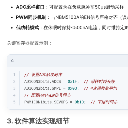
ADC采样窗口
：可配置为在负载脉冲前50μs启动采样
PWM同步机制
：与NBM5100A的EN信号严格对齐（误差
低功耗模式
：在休眠时保持<500nA电流，同时维持定
关键寄存器配置示例：
C
1
// 设置ADC触发时序
2
AD1CON3bits.ADCS = 
0x1F
;  
// 采样时钟分频
3
AD1CON2bits.SMPI = 
0x03
;  
// 4次采样取平均
4
// 配置PWM与EN信号同步
5
PWM1CON1bits.SEVOPS = 
0b10
;  
// 下溢时同步
3. 软件算法实现细节