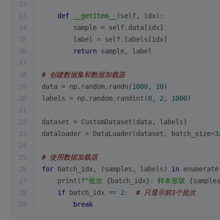
12
13
def
__getitem__
(
self, idx
):
14
        sample = self.data[idx]
15
        label = self.labels[idx]
16
return
 sample, label
17
18
# 创建数据集和数据加载器
19
data = np.random.randn(
1000
, 
10
)
20
labels = np.random.randint(
0
, 
2
, 
1000
)
21
22
dataset = CustomDataset(data, labels)
23
dataloader = DataLoader(dataset, batch_size=
3
24
25
# 使用数据加载器
26
for
 batch_idx, (samples, labels) 
in
enumerate
27
print
(
f"批次 
{batch_idx}
: 样本形状 
{sample
28
if
 batch_idx == 
2
:  
# 只显示前3个批次
29
break