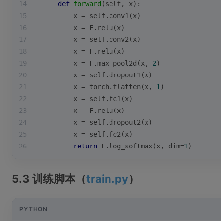
14
def
forward
(
self, x
):
15
        x = self.conv1(x)
16
        x = F.relu(x)
17
        x = self.conv2(x)
18
        x = F.relu(x)
19
        x = F.max_pool2d(x, 
2
)
20
        x = self.dropout1(x)
21
        x = torch.flatten(x, 
1
)
22
        x = self.fc1(x)
23
        x = F.relu(x)
24
        x = self.dropout2(x)
25
        x = self.fc2(x)
26
return
 F.log_softmax(x, dim=
1
)
5.3 训练脚本（
train.py
）
PYTHON