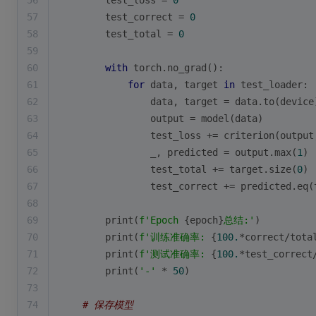
56
        test_loss = 
0
57
        test_correct = 
0
58
        test_total = 
0
59
60
with
 torch.no_grad():
61
for
 data, target 
in
 test_loader:
62
                data, target = data.to(device
63
                output = model(data)
64
                test_loss += criterion(output
65
                _, predicted = output.
max
(
1
)
66
                test_total += target.size(
0
)
67
                test_correct += predicted.eq(
68
69
print
(
f'Epoch 
{epoch}
总结:'
)
70
print
(
f'训练准确率: 
{
100.
*correct/tota
71
print
(
f'测试准确率: 
{
100.
*test_correct
72
print
(
'-'
 * 
50
)
73
74
# 保存模型