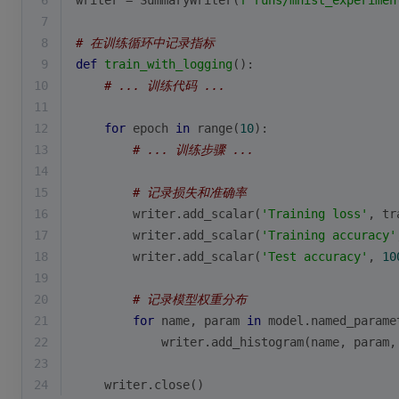
6
writer = SummaryWriter(
f'runs/mnist_experimen
7
8
# 在训练循环中记录指标
9
def
train_with_logging
():
10
# ... 训练代码 ...
11
12
for
 epoch 
in
range
(
10
):
13
# ... 训练步骤 ...
14
15
# 记录损失和准确率
16
        writer.add_scalar(
'Training loss'
, tr
17
        writer.add_scalar(
'Training accuracy'
18
        writer.add_scalar(
'Test accuracy'
, 
10
19
20
# 记录模型权重分布
21
for
 name, param 
in
 model.named_parame
22
            writer.add_histogram(name, param,
23
24
    writer.close()