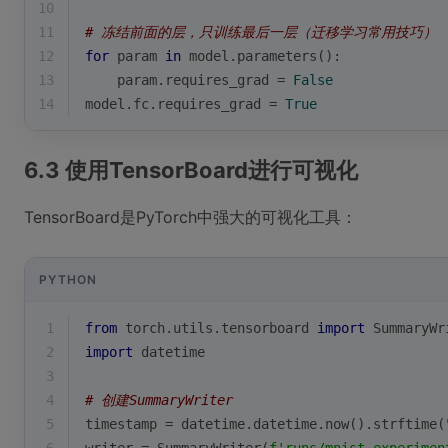
10
11
# 冻结前面的层，只训练最后一层（迁移学习常用技巧）
12
for
 param 
in
 model.parameters():
13
    param.requires_grad = 
False
14
model.fc.requires_grad = 
True
6.3 使用TensorBoard进行可视化
TensorBoard是PyTorch中强大的可视化工具：
PYTHON
1
from
 torch.utils.tensorboard 
import
 SummaryWr
2
import
 datetime
3
4
# 创建SummaryWriter
5
timestamp = datetime.datetime.now().strftime(