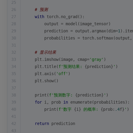
25
26
# 预测
27
with
 torch.no_grad():
28
        output = model(image_tensor)
29
        prediction = output.argmax(dim=
1
).ite
30
        probabilities = torch.softmax(output,
31
32
# 显示结果
33
    plt.imshow(image, cmap=
'gray'
)
34
    plt.title(
f'预测结果: 
{prediction}
'
)
35
    plt.axis(
'off'
)
36
    plt.show()
37
38
print
(
f'预测数字: 
{prediction}
'
)
39
for
 i, prob 
in
enumerate
(probabilities):
40
print
(
f'数字 
{i}
 的概率: 
{prob:
.4
f}
'
)
41
42
return
 prediction
43