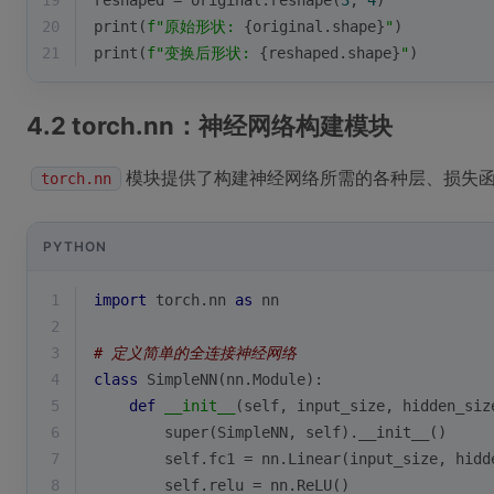
19
reshaped = original.reshape(
3
, 
4
)
20
print
(
f"原始形状: 
{original.shape}
"
)
21
print
(
f"变换后形状: 
{reshaped.shape}
"
)
4.2 torch.nn：神经网络构建模块
模块提供了构建神经网络所需的各种层、损失
torch.nn
PYTHON
1
import
 torch.nn 
as
 nn
2
3
# 定义简单的全连接神经网络
4
class
SimpleNN
(
nn.Module
):
5
def
__init__
(
self, input_size, hidden_siz
6
super
(SimpleNN, self).__init__()
7
        self.fc1 = nn.Linear(input_size, hidd
8
        self.relu = nn.ReLU()