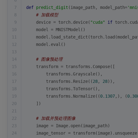
6
7
def
predict_digit
(
image_path, model_path=
'mni
8
# 加载模型
9
    device = torch.device(
"cuda"
if
 torch.cud
10
    model = MNISTModel()
11
    model.load_state_dict(torch.load(model_pa
12
    model.
eval
()
13
14
# 图像预处理
15
    transform = transforms.Compose([
16
        transforms.Grayscale(),
17
        transforms.Resize((
28
, 
28
)),
18
        transforms.ToTensor(),
19
        transforms.Normalize((
0.1307
,), (
0.30
20
    ])
21
22
# 加载并预处理图像
23
    image = Image.
open
(image_path)
24
    image_tensor = transform(image).unsqueeze