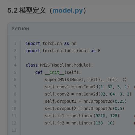
5.2 模型定义（
model.py
）
PYTHON
1
import
 torch.nn 
as
 nn
2
import
 torch.nn.functional 
as
 F
3
4
class
MNISTModel
(
nn.Module
):
5
def
__init__
(
self
):
6
super
(MNISTModel, self).__init__()
7
        self.conv1 = nn.Conv2d(
1
, 
32
, 
3
, 
1
)  
8
        self.conv2 = nn.Conv2d(
32
, 
64
, 
3
, 
1
)
9
        self.dropout1 = nn.Dropout2d(
0.25
)
10
        self.dropout2 = nn.Dropout2d(
0.5
)
11
        self.fc1 = nn.Linear(
9216
, 
128
)      
12
        self.fc2 = nn.Linear(
128
, 
10
)        
13