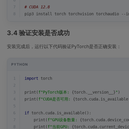
6
7
# CUDA 12.8
8
pip3 install torch torchvision torchaudio --i
3.4 验证安装是否成功
安装完成后，运行以下代码验证PyTorch是否正确安装：
PYTHON
1
import
 torch
2
3
print
(
f"PyTorch版本: 
{torch.__version__}
"
)
4
print
(
f"CUDA是否可用: 
{torch.cuda.is_available
5
6
if
 torch.cuda.is_available():
7
print
(
f"GPU设备数量: 
{torch.cuda.device_co
8
print
(
f"当前GPU: 
{torch.cuda.current_devi