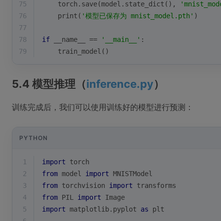
75
    torch.save(model.state_dict(), 
'mnist_mod
76
print
(
'模型已保存为 mnist_model.pth'
)
77
78
if
 __name__ == 
'__main__'
:
79
    train_model()
5.4 模型推理（
inference.py
）
训练完成后，我们可以使用训练好的模型进行预测：
PYTHON
1
import
 torch
2
from
 model 
import
 MNISTModel
3
from
 torchvision 
import
 transforms
4
from
 PIL 
import
 Image
5
import
 matplotlib.pyplot 
as
 plt