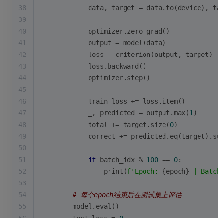
38
            data, target = data.to(device), t
39
40
            optimizer.zero_grad()
41
            output = model(data)
42
            loss = criterion(output, target)
43
            loss.backward()
44
            optimizer.step()
45
46
            train_loss += loss.item()
47
            _, predicted = output.
max
(
1
)
48
            total += target.size(
0
)
49
            correct += predicted.eq(target).
s
50
51
if
 batch_idx % 
100
 == 
0
:
52
print
(
f'Epoch: 
{epoch}
 | Batc
53
54
# 每个epoch结束后在测试集上评估
55
        model.
eval
()