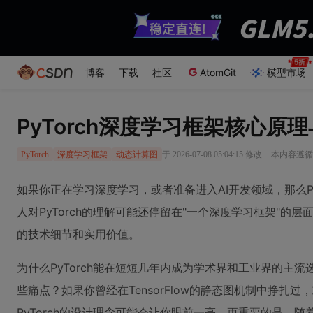
博客
下载
社区
AtomGit
模型市场
PyTorch深度学习框架核心原
·
于 2026-07-08 05:04:15 修改
本内容遵循C
PyTorch
深度学习框架
动态计算图
如果你正在学习深度学习，或者准备进入AI开发领域，那么Py
人对PyTorch的理解可能还停留在"一个深度学习框架"的
的技术细节和实用价值。
为什么PyTorch能在短短几年内成为学术界和工业界的主
些痛点？如果你曾经在TensorFlow的静态图机制中挣扎
PyTorch的设计理念可能会让你眼前一亮。更重要的是，随着P