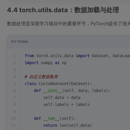
4.4 torch.utils.data：数据加载与处理
数据处理是深度学习项目中的重要环节，PyTorch提供了
PYTHON
1
from
 torch.utils.data 
import
 Dataset, DataLoa
2
import
 numpy 
as
 np
3
4
# 自定义数据集类
5
class
CustomDataset
(
Dataset
):
6
def
__init__
(
self, data, labels
):
7
        self.data = data
8
        self.labels = labels
9
10
def
__len__
(
self
):
11
return
len
(self.data)