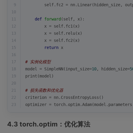
9
        self.fc2 = nn.Linear(hidden_size, out
10
11
def
forward
(
self, x
):
12
        x = self.fc1(x)
13
        x = self.relu(x)
14
        x = self.fc2(x)
15
return
 x
16
17
# 实例化模型
18
model = SimpleNN(input_size=
10
, hidden_size=
5
19
print
(model)
20
21
# 损失函数和优化器
22
criterion = nn.CrossEntropyLoss()
23
optimizer = torch.optim.Adam(model.parameters
4.3 torch.optim：优化算法