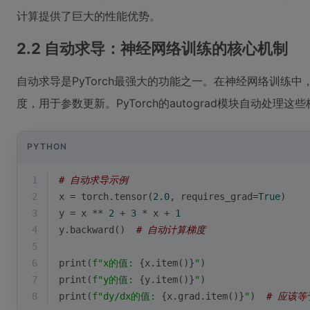
计算提供了巨大的性能优势。
2.2 自动求导：神经网络训练的核心机制
自动求导是PyTorch最强大的功能之一。在神经网络训练
度，用于参数更新。PyTorch的autograd模块自动处理这
PYTHON
1
# 自动求导示例
2
x = torch.tensor(
2.0
, requires_grad=
True
)
3
y = x ** 
2
 + 
3
 * x + 
1
4
y.backward()  
# 自动计算梯度
5
6
print
(
f"x的值: 
{x.item()}
"
)
7
print
(
f"y的值: 
{y.item()}
"
)
8
print
(
f"dy/dx的值: 
{x.grad.item()}
"
)  
# 应该等于