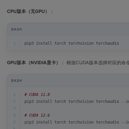
CPU版本（无GPU）
：
BASH
1
pip3 install torch torchvision torchaudio
GPU版本（NVIDIA显卡）
： 根据CUDA版本选择对应的命
BASH
1
# CUDA 11.8
2
pip3 install torch torchvision torchaudio --i
3
4
# CUDA 12.6  
5
pip3 install torch torchvision torchaudio --i