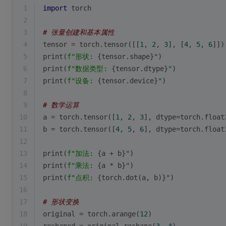
1
import
 torch
2
3
# 张量创建和基本属性
4
tensor = torch.tensor([[
1
, 
2
, 
3
], [
4
, 
5
, 
6
]])
5
print
(
f"形状: 
{tensor.shape}
"
)
6
print
(
f"数据类型: 
{tensor.dtype}
"
)
7
print
(
f"设备: 
{tensor.device}
"
)
8
9
# 数学运算
10
a = torch.tensor([
1
, 
2
, 
3
], dtype=torch.float
11
b = torch.tensor([
4
, 
5
, 
6
], dtype=torch.float
12
13
print
(
f"加法: 
{a + b}
"
)
14
print
(
f"乘法: 
{a * b}
"
)
15
print
(
f"点积: 
{torch.dot(a, b)}
"
)
16
17
# 形状变换
18
original = torch.arange(
12
)