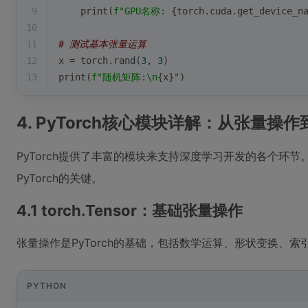
9
print
(
f"GPU名称: 
{torch.cuda.get_device_n
10
11
# 测试基本张量运算
12
x = torch.rand(
3
, 
3
)
13
print
(
f"随机矩阵:\n
{x}
"
)
4. PyTorch核心模块详解：从张量操
PyTorch提供了丰富的模块来支持深度学习开发的各个环
PyTorch的关键。
4.1 torch.Tensor：基础张量操作
张量操作是PyTorch的基础，包括数学运算、形状变换、索
PYTHON