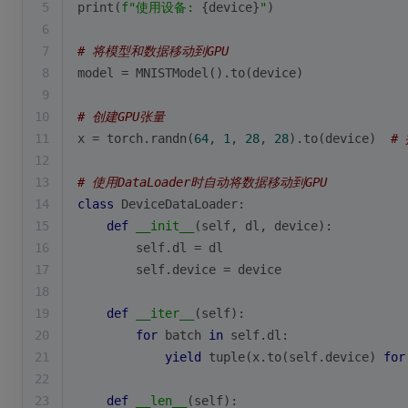
5
print
(
f"使用设备: 
{device}
"
)
6
7
# 将模型和数据移动到GPU
8
model = MNISTModel().to(device)
9
10
# 创建GPU张量
11
x = torch.randn(
64
, 
1
, 
28
, 
28
).to(device)  
#
12
13
# 使用DataLoader时自动将数据移动到GPU
14
class
DeviceDataLoader
:
15
def
__init__
(
self, dl, device
):
16
        self.dl = dl
17
        self.device = device
18
19
def
__iter__
(
self
):
20
for
 batch 
in
 self.dl:
21
yield
tuple
(x.to(self.device) 
for
22
23
def
__len__
(
self
):