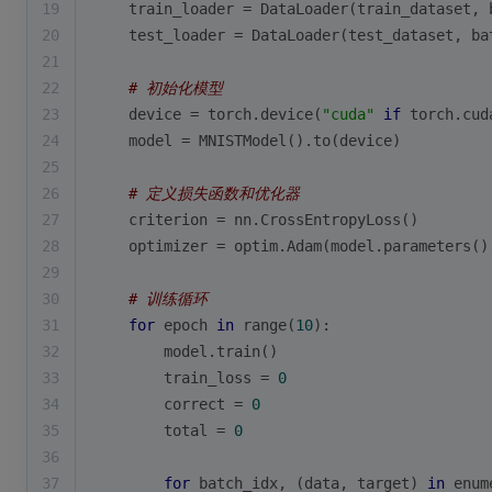
19
    train_loader = DataLoader(train_dataset, 
20
    test_loader = DataLoader(test_dataset, ba
21
22
# 初始化模型
23
    device = torch.device(
"cuda"
if
 torch.cud
24
    model = MNISTModel().to(device)
25
26
# 定义损失函数和优化器
27
    criterion = nn.CrossEntropyLoss()
28
    optimizer = optim.Adam(model.parameters()
29
30
# 训练循环
31
for
 epoch 
in
range
(
10
):
32
        model.train()
33
        train_loss = 
0
34
        correct = 
0
35
        total = 
0
36
37
for
 batch_idx, (data, target) 
in
enum