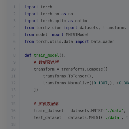
1
import
 torch
2
import
 torch.nn 
as
 nn
3
import
 torch.optim 
as
 optim
4
from
 torchvision 
import
 datasets, transforms
5
from
 model 
import
 MNISTModel
6
from
 torch.utils.data 
import
 DataLoader
7
8
def
train_model
():
9
# 数据预处理
10
    transform = transforms.Compose([
11
        transforms.ToTensor(),
12
        transforms.Normalize((
0.1307
,), (
0.30
13
    ])
14
15
# 加载数据集
16
    train_dataset = datasets.MNIST(
'./data'
, 
17
    test_dataset = datasets.MNIST(
'./data'
, t
18