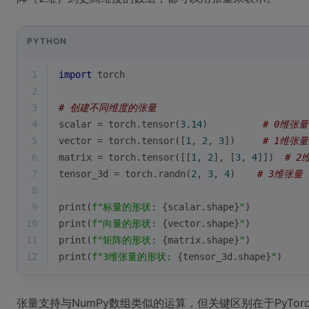
PYTHON
1
import
 torch
2
3
# 创建不同维度的张量
4
scalar = torch.tensor(
3.14
)          
# 0维张
5
vector = torch.tensor([
1
, 
2
, 
3
])     
# 1维张
6
matrix = torch.tensor([[
1
, 
2
], [
3
, 
4
]])  
# 
7
tensor_3d = torch.randn(
2
, 
3
, 
4
)    
# 3维张量
8
9
print
(
f"标量的形状: 
{scalar.shape}
"
)
10
print
(
f"向量的形状: 
{vector.shape}
"
)
11
print
(
f"矩阵的形状: 
{matrix.shape}
"
)
12
print
(
f"3维张量的形状: 
{tensor_3d.shape}
"
)
张量支持与NumPy数组类似的运算，但关键区别在于PyTo