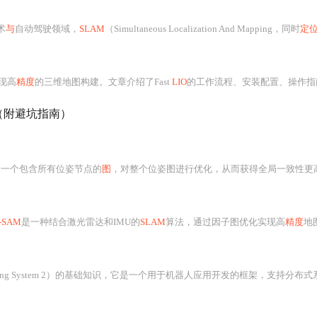
术
与
自动驾驶领域，
SLAM
（Simultaneous Localization And Mapping，同时
定位与
现高
精度
的三维地图构建。文章介绍了Fast
LIO
的工作流程、安装配置、操作指南
（附避坑指南）
建一个包含所有位姿节点的
图
，对整个位姿图进行优化，从而获得全局一致性更高
-SAM
是一种结合激光雷达和IMU的
SLAM
算法，通过因子图优化实现高
精度
地