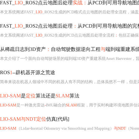
FAST_
LIO
_ROS2点云地图后处理
实战：
从PCD到可用导航地图
本文系统阐述FAST_
LIO
_ROS2生成的PCD格式点云地图的后处理全流程，
FAST_
LIO
_ROS2点云地图后处理
：
从PCD到可用导航地图的完
本文系统阐述FAST_
LIO
_ROS2生成的PCD点云地图后处理全流程
：
包括正确保
从稀疏日志到3D资产
：
自动驾驶数据逆向工程
与
端到端重建系
本文介绍了一个面向自动驾驶场景的端到端3D资产重建系统Asset Harveste
ROS
1
--辟机器开源之荒途
LIO-SAM
是
定位
算法还是
SLAM
算法
LIO-SAM
是一种激光雷达
-
IMU融合的
SLAM
框架，用于实时构建环境地图并估
LIO-SAM与NDT定位
仿真[代码]
LIO-SAM
（Lidar
-
Inertial Odometry via Smoothing and Mapping）
与NDT
（Norma