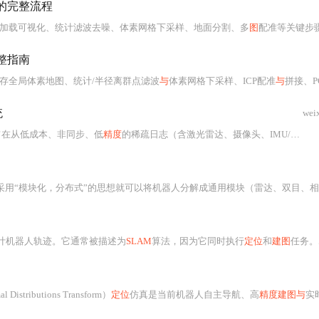
的完整流程
涵盖加载可视化、统计滤波去噪、体素网格下采样、地面分割、多
图
配准等关键步骤，并详解其向ROS2导航栈OccupancyGrid的转换方法及I
整指南
存全局体素地图、统计/半径离群点滤波
与
体素网格下采样、ICP配准
与
拼接、PCD转PLY/VTK及八叉树压缩，并详解其在ROS2中通过pointcloud_to_laserscan服
统
wei
r，旨在从低成本、非同步、低
精度
的稀疏日志（含激光雷达、摄像头、IMU/GPS）中逆向生成高保真、带语义的静态3D环境模型。系统核心包括多源日志解析、
计机器人轨迹。它通常被描述为
SLAM
算法，因为它同时执行
定位
和
建图
任务。尽管在已
l Distributions Transform）
定位
仿真是当前机器人自主导航、高
精度建图与
实