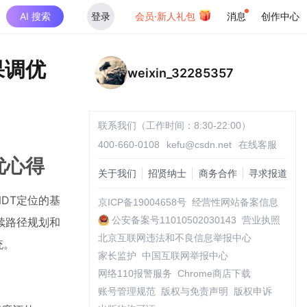
AI 搜索
登录
会员·新人礼包
消息
创作中心
果调优
weixin_32285357
联系我们（工作时间：8:30-22:00）
400-660-0108
kefu@csdn.net
在线客服
优心得
关于我们
招贤纳士
商务合作
寻求报道
NDT定位的基
京ICP备19004658号
经营性网站备案信息
公安备案号11010502030143
营业执照
续路径规划和
北京互联网违法和不良信息举报中心
统。
家长监护
中国互联网举报中心
网络110报警服务
Chrome商店下载
账号管理规范
版权与免责声明
版权申诉