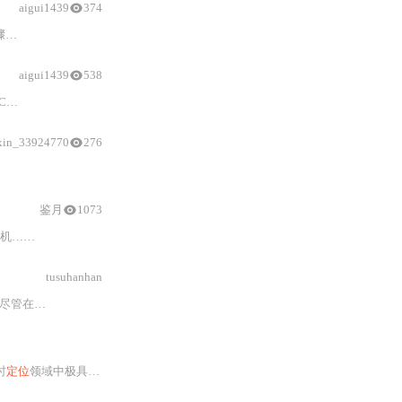
aigui1439
374
CP/
NDT
点云
定位
应用
aigui1439
538
务2D导航栈、集成
xin_33924770
276
鉴月
1073
简单来说在机器人领域中不同的机器人有不同的结构，总体虽然不一样，但是采用“模块化，分布式”的思想就可以将机器人分解成通用模块（雷达、双目、相机……）所以可以理解为ROS就是机器人界的安卓；ROS中的各种节点就相当于各种手机的app,任何可以用单片机控制的模块都能用ROS来实现；
tusuhanhan
知地图的情况下，
LIO-SAM
可能也可以用于纯
定位
，但其主要设计目
时
定位
领域中极具代表性的融合技术实践。该方案并非孤立使用单一算法，而是构建了一套“前端