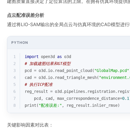
建图质量直接决定了定位算法的上限。在拥有仿真环境提供的Gr
点云配准误差分析
通过将LIO-SAM输出的全局点云与仿真环境的CAD模型进行I
PYTHON
1
import
 open3d 
as
 o3d
2
# 加载建图结果和GT模型
3
pcd = o3d.io.read_point_cloud(
"GlobalMap.pcd"
4
cad = o3d.io.read_triangle_mesh(
"environment.
5
# 执行ICP配准
6
reg_result = o3d.pipelines.registration.regis
7
    pcd, cad, max_correspondence_distance=
0.1
8
print
(
"配准误差:"
, reg_result.inlier_rmse)
关键影响因素对比表：