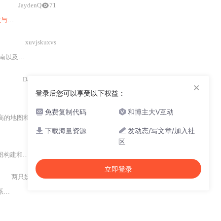
JaydenQ
71
建图
）是核心的技术之一
xuvjskuxvs
以及参数
调优
建议，并对比了Fast
LIO与
其他技术的优劣，展望了其在不同领
Davider_Wu
×
登录后您可以享受以下权益：
免费复制代码
和博主大V互动
的地图和位姿信息。
下载海量资源
发动态/写文章/加入社
330v033
区
图构建和
定位
。SC
-LIO-SAM
是其改进版本，可能因代码修改或参数配置不当导致
立即登录
两只妖精同上树
在解释文件信息中提及的知识点之前，我们首先需要了解ROS2（Robot Operating System 2）的基础知识，它是一个用于机器人应用开发的框架，支持分布式系统设计，提供工具和库以帮助软件开发人员创建复杂机器人行为。它包含了许多可以互相通信的节点（nodes），它们共同工作以完成机器人的任务。### ROS2紧耦合激光雷达惯性导航系统（