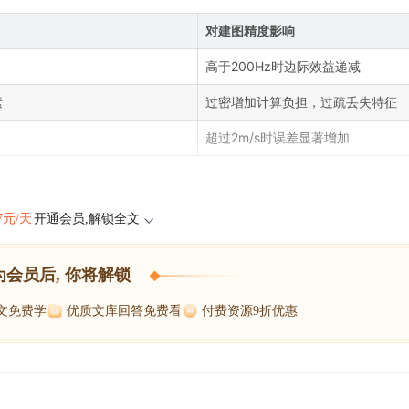
对建图精度影响
高于200Hz时边际效益递减
素
过密增加计算负担，过疏丢失特征
超过2m/s时误差显著增加
47元/天
开通会员,解锁全文
为会员后, 你将解锁
博文免费学
优质文库回答免费看
付费资源9折优惠