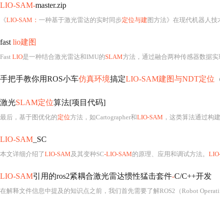
LIO-SAM-
master.zip
《
LIO-SAM：
一种基于激光雷达的实时同步
定位与建
图方法》在现代机器人技
fast
lio建图
Fast
LIO
是一种结合激光雷达和IMU的
SLAM
方法，通过融合两种传感器数据实
手把手教你用ROS小车
仿真环境
搞定
LIO-SAM建图与NDT定位
激光
SLAM定位
算法[项目代码]
最后，基于图优化的
定位
方法，如Cartographer和
LIO-SAM
，这类算法通过构
LIO-SAM
_SC
本文详细介绍了
LIO-SAM
及其变种SC
-LIO-SAM
的原理、应用和调试方法。
LIO
LIO-SAM
引用的ros2紧耦合激光雷达惯性猛击套件
-
C/C++开发