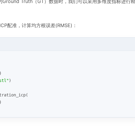
ound Truth（GT）数据时，我们可以采用多维度指标进行
CP配准，计算均方根误差(RMSE)：
)
stl"
)
tration_icp(
)