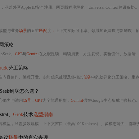
ple ID安全注册、网页版程序坞化、Universal Control跨设备协同、Safari性能调优及Shortcuts自动化串联。重点解析地理围栏机制、Metal
模型与业务
场景
的五维
匹配
度
：
上下文实际可用率、领域知识深度与新鲜度、输出格式确定性、多模态鲁棒性、API隐性成本。针
同策略
pSeek、
GPT
与
Gemini
在文献泛读、精读摘要、方法复现、实验设计、数据清洗、论文撰写及应急调试等环节的差异化能力与分工策略。强调额度管理、工具链整合、本地化部署与避坑技巧，突出DeepSeek作为国产应急通道的价值，以及
aude
分工策略
在内容创作、编程开发、实时信息处理及多模态
任务
中的差异化分工策略。重点突出各模型在
pSeek到底怎么选？
核心能力与适用
场景：GPT
为全能通用型，
Gemini
强在Google生态集成与多模态理解，
tral、
Grok
技术
选型指南
型，涵盖参数规模、上下文窗口（最高100K tokens）、多模态能力、部署资源需求（G
会议
场景
中的真实表现