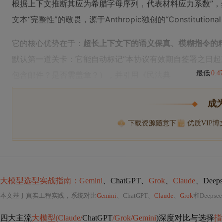
根据上下文推断其应为希腊字母序列，代表材料应力系数”
文本“完整性”的敬畏，源于Anthropic独创的“Constitut
它的核心优势在于：
超长上下文下的语义保真、模糊指令的
默认第一道关卡：它能自动标记“本协议有效期自签署之日起
最低
0.
包含邮件？是否需盖章？），并引用《民法典
成
下载资源随意下
优质VIP
大模型选型实战指南：Gemini
、ChatGPT、
Grok
、
Claude
、Deeps
本文基于真实工程实践，系统对比
Gemini
、ChatGPT、
Claude
、
Grok
和Deep
四大主流
大模型(Claude/
ChatGPT
/Grok/Gemini
)深度对比与选择
指