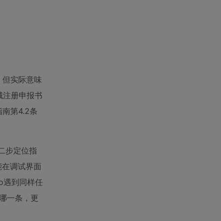
平淡，但实际意味
械注册申报书
南第4.2条
第二步定位指
能在调试界面
rbo遇到同样任
南哪一条，更