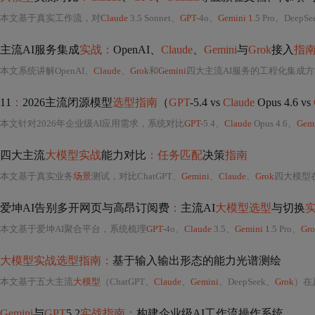
本文基于真实工作流，对
Claude
3.5 Sonnet、
GPT
-4o、
Gemini 1
.5 Pro、DeepS
主流AI服务集成
实战：
OpenAI、
Claude
、
Gemini
与
Grok
接入
指
本文系统讲解OpenAI、
Claude
、
Grok
和
Gemini
四大主流AI服务的工程化集成方法，涵盖账号
11
：
2026主流闭源模型
选型指南
（
GPT
-5.4 vs
Claude
Opus 4.6 vs
本文针对2026年企业级AI应用需求，系统对比
GPT
-5.4、
Claude
Opus 4.6、
Gem
四大主流
大模型实战
能力对比
：任务匹配
决策
指南
本文基于真实业务
场景
测试，对比ChatGPT、
Gemini
、
Claude
、
Grok
四大模型
爱坤AI告别多开网页与高昂订阅费
：
主流AI
大模型选型
与切换
本文基于爱坤AI聚合平台，系统梳理
GPT
-4o、
Claude
3.5、
Gemini 1
.5 Pro、
Gr
大模型实战选型指南：
基于输入输出形态的能力光谱测绘
本文基于五大主流
大模型
（ChatGPT、
Claude
、
Gemini
、DeepSeek、
Grok
）在
Gemini
与
GPT
5.2
实战指南：
构建企业级AI工作流操作系统