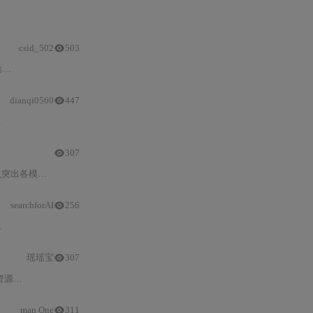
/
We
csid_502
503
对
Gemini
、ChatGPT、
Grok
dianqi0560
447
307
长上下文理解（
Gemini
）、代码严谨性（
Claude
）、实时平台抓
searchforAI
256
Claude
擅长代码生成与长文档分析，
Grok
侧重自然对话，DeepSeek以开
瑶瑶宝
307
PU
/
CPU
/
显存）、API集成方式、开源许可（如Mistral的Apache 2
man One
311