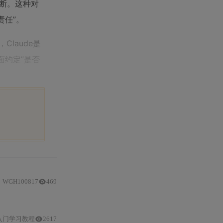
断。这种对
责任”。
laude是
面约定”是否
WGH100817
469
/
中文
/
合规
/
网感等核心能力边界
入门学习教程
2617