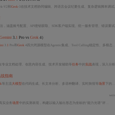
eek-V2和
Grok
-3在技术文档协同编辑、跨语言会议纪要生成、复杂逻辑脚本调试三大核
南
配置、API密钥获取、SDK客户端实现、统一服务管理、错误重试机制、性能监控及生产部署要点。重点包括RE
Gemini
3.
1
Pro vs
Grok
4）
ini
3.
1
Pro和
Grok
4四大闭源模型在Agentic集成、Tool Calling稳定性、多模态理解及百万级上下文处理等核心维度的表现；提出可落地的企业级智能路由架构与完整代码实现，并涵盖无缝迁移策略、成本优化方法及风险防控措施。
在专业文档处理、创意内容生成、技术开发辅助等
任务
中的
实战
表现，深入分析其上下文窗口效率、指令遵循能力、训练数据构成及对齐策略差异，并揭示API计费陷阱、功能阉割现实、数据安全风险与动态续费评估方法，为技
实战指南
ok
等主流
大模型
在代码生成、长文本分析、多语种翻译、实时舆情等
场景
下的实测表现，提出需求诊断提示词、
wei
真实业务
场景
中的实测表现，构建以输入输出形态为坐标的“能力光谱”评估框架。重点覆盖中文长文本理解、多模态因果推理、企业级文档结构化抽取、学术文献跨文档聚合、实时数据驱动决策等核心能力，并给出API调用优化、提示词接口化设计、私有部署避坑等工程落地要点。