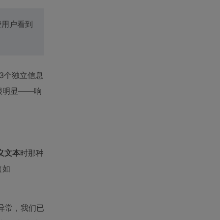
通免费用户看到
3个独立信息
也很明显——响
义文本
时那种
（如
码异常，我们已