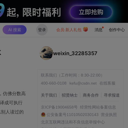
AI 搜索
登录
会员·新人礼包
消息
创作中心
k
weixin_32285357
联系我们（工作时间：8:30-22:00）
400-660-0108
kefu@csdn.net
在线客服
猛看，仿佛分数高
关于我们
招贤纳士
商务合作
寻求报道
翻译成可执行
京ICP备19004658号
经营性网站备案信息
比别人读过的
公安备案号11010502030143
营业执照
北京互联网违法和不良信息举报中心