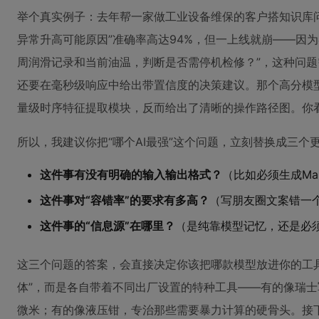
举个真实例子：去年帮一家做工业设备维保的客户搭知识库问
异常升高可能原因”准确率高达94%，但一上线就崩——因为
周润滑记录和当前油温，判断是否需停机检修？”，这种问
还要在毫秒级响应中给出带置信度的决策建议。那个高分模
量级时序特征提取模块，反而给出了清晰的操作路径图。你
所以，我建议你把“哪个AI最强”这个问题，立刻替换成三个
这件事有没有明确的输入输出格式？
（比如必须生成Mar
这件事对“容错率”的要求有多高？
（写朋友圈文案错一
这件事的“信息源”在哪里？
（是纯靠模型记忆，还是必
这三个问题的答案，会直接决定你该把哪款模型放进你的工具箱。Ch
体”，而是各自带着不同出厂设置的特种工具——有的像瑞
微米；有的像液压钳，专治那些需要暴力计算的硬骨头。接