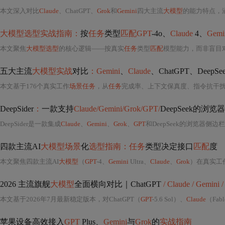
本文深入对比
Claude
、ChatGPT、
Grok
和
Gemini
四大主流
大模型
的能力特点，涵盖
大模型选型实战指南：
按
任务
类型
匹配GPT
-4o、
Claude
4、
Gemi
本文聚焦
大模型选型
的核心逻辑——按真实
任务
类型
匹配
模型能力，而非盲目
五大主流
大模型实战
对比
：Gemini
、
Claude
、ChatGPT、DeepSe
本文基于176个真实工作
场景任务
，从
任务
完成率、上下文保真度、指令抗干
DeepSider
：
一款支持
Claude/Gemini/Grok/GPT/
DeepSeek的浏览
DeepSider是一款集成
Claude
、
Gemini
、
Grok
、
GPT
和DeepSeek的浏览器侧边栏AI插件，支持
四款主流AI
大模型场景
化
选型指南：任务
类型决定接口
匹配
度
本文聚焦四款主流AI
大模型
（
GPT
-4、
Gemini
Ultra、
Claude
、
Grok
）在真实工
2026 主流旗舰
大模型
全面横向对比｜ChatGPT
/ Claude / Gemini /
本文基于2026年7月最新稳定版本，对ChatGPT（
GPT
-5.6 Sol）、
Claude
（Fab
苹果设备高效接入
GPT
Plus、
Gemini
与
Grok
的
实战指南