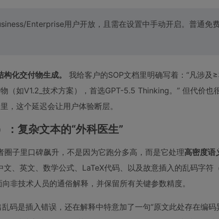
Pro/Business/Enterprise用户开放，且需在设置中手动开启。普
结构化交付物生成。
我给客户的SOP文档里明确写着：“凡涉及≥
V1.2_技术方案），首选GPT-5.5 Thinking。” 但代价
场景里，这个延迟会让用户体验断层。
 Opus）：复杂文本的“外科医生”
，最近在开发者圈子里口碑飙升，不是因为它跑分多高，而是它处理
高密度语
文、英文、数学公式、LaTeX代码、以及故意插入的乱码字符
求重写为面向非技术人员的通俗解释，并保留所有关键参数精度。
准确识别出乱码是插入错误，还在解释中特意加了一句“原文此处存在编