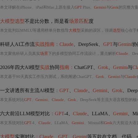
本文详解在iPhone、iPad和Mac上原生接入
GPT
Plus、
Gemini
与
Grok
的完整方案，涵盖外区Ap
大模型选型
不是比分数，而是看
场景匹配
度
本文批判以MMLU等通用榜单分数指导
大模型
采购的误区，强调
选型
核心在于
科研人AI工作流
实战指南：Claude
、DeepSeek、
GPT
与
Gemini
协
本文聚焦科研人员真实
场景
下的多模型协同工作流设计，重点解析
Claude
、Dee
2026年四大AI模型
实战
协同
指南：
ChatGPT、
Grok
、
Gemini
与
Cl
本文基于90天真实工作压力测试，系统阐述ChatGPT、
Grok
、
Gemini
与
Claude
一文讲透所有主流AI模型
：GPT
、
Claude
、
Gemini
、
Grok
、Dee
本文系统对比
GPT
、
Gemini
、
Claude
、
Grok
、DeepSeek等主流大语言模型的
六大前沿LLM模型对比
：GPT
-4、
Claude
、LLaMA、
Gemini
、Mis
本文系统对比
GPT
-4、
Claude
、LLaMA、
Gemini
、Mistral和
Grok
六大前沿大语言模
大模型
实测对比
：Claude
、
GPT
、
Gemini
等五款在文档、代码、