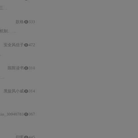
心
场景
进行实测。重点评估其理解力（隐性因果建模）、生成质量（信
歆格
333
STful
/
gRPC接口调用、流式响
安全风信子
472
陈陈读书
310
术
黑旋风小威
314
选型
对照表、A/B验证的三步
选型
法，并强调数
xin_30940783
367
归零
445