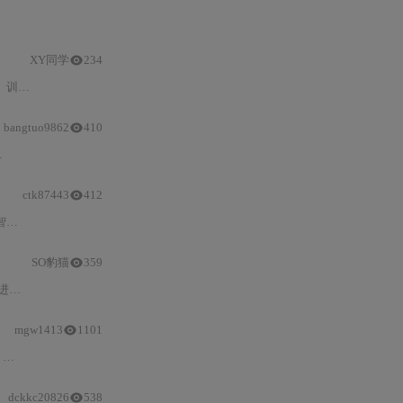
场景
提出
选型
建议，帮助用户依据
任务
需求与资源条件高效
匹配
最优A
XY同学
234
计上的本质差异
：Claude
4的宪法式推理保障法律合规性，
bangtuo9862
410
Grok
在长文档精读、中文技术文档处理、商务创意生成、实时资讯获取、多
ctk87443
412
DF
SO豹猫
359
行
场景
化
匹配
。深入分析底层架构差异（如多模态融合、长上下文、训练哲学
mgw1413
1101
供分
dckkc20826
538