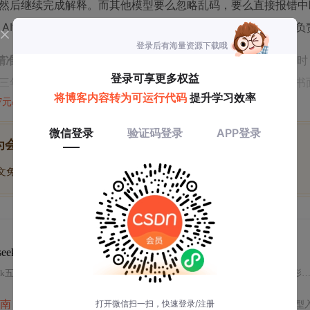
，然后继续完成解释。而其他模型要么忽略乱码，要么直接报错中
ional AI”训练框架——它不是单纯学“怎么答对”，而是学“怎么答得负
精准解构、容错型文本修复。
我们团队现在处理客户合同审阅时，C
三年，除非双方另行书面约定”这类条款中的潜在歧义（“另行书
47元/天
开通会员,解锁全文
为会员后, 你将解锁
博文免费学
优质文库回答免费看
付费资源9折优惠
eek
场景
适配对比
seek五大模型在具体业务
场景
中的适配性。重点分析架构差异对提示词响应的影响、上下文窗口与token经济的实际效能、多模态
南
！
AI大模型