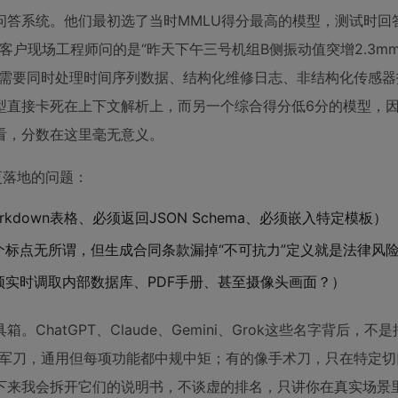
答系统。他们最初选了当时MMLU得分最高的模型，测试时回
客户现场工程师问的是“昨天下午三号机组B侧振动值突增2.3mm
题需要同时处理时间序列数据、结构化维修日志、非结构化传感器
型直接卡死在上下文解析上，而另一个综合得分低6分的模型，
看，分数在这里毫无意义。
更落地的问题：
kdown表格、必须返回JSON Schema、必须嵌入特定模板）
个标点无所谓，但生成合同条款漏掉“不可抗力”定义就是法律风
须实时调取内部数据库、PDF手册、甚至摄像头画面？）
atGPT、Claude、Gemini、Grok这些名字背后，不是
士军刀，通用但每项功能都中规中矩；有的像手术刀，只在特定切
下来我会拆开它们的说明书，不谈虚的排名，只讲你在真实场景