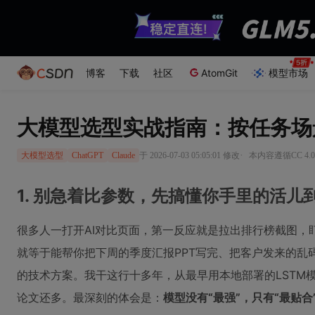
博客
下载
社区
AtomGit
模型市场
大模型选型实战指南：按任务场景匹配G
·
于 2026-07-03 05:05:01 修改
本内容遵循CC 4.
大模型选型
ChatGPT
Claude
1. 别急着比参数，先搞懂你手里的活儿
很多人一打开AI对比页面，第一反应就是拉出排行榜截图，盯着“MMLU
就等于能帮你把下周的季度汇报PPT写完、把客户发来的乱码
的技术方案。我干这行十多年，从最早用本地部署的LSTM
论文还多。最深刻的体会是：
模型没有“最强”，只有“最贴合