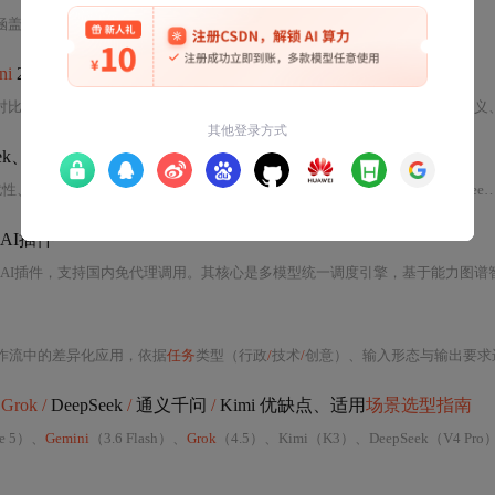
代码生成、创意写作、实时数据分析与长上下文处理等核心维度，并结合实际应用
ni
2.0与
Grok
-3
对比参数或榜单。深入剖析
GPT
-4o、
Claude
4、
Gemini
2.0与
Grok
-3在
任务
语义、训练目标与架构设
ek、
Grok
能力图谱
扰性、格式服从成本四个维度，系统评测
Gemini
、
Claude
、ChatGPT、DeepSeek、
器AI插件
国内免代理调用。其核心是多模型统一调度引擎，基于能力图谱智能路由请求；采用浏览器原生集成设计，实现网页上下文感知与低延迟响应；具备P
作流中的差异化应用，依据
任务
类型（行政
/
技术
/
创意）、输入形态与输出要求进
 Grok /
DeepSeek
/
通义千问
/
Kimi 优缺点、适用
场景选型指南
le 5）、
Gemini
（3.6 Flash）、
Grok
（4.5）、Kimi（K3）、DeepSeek（V4 Pro）和通义千问（Qwen3 Max）进行七维能力实测对比，涵盖代码开发、长文本处理、多模态理解、幻觉控制、访问门槛、成本及生态适配。重点面向程序员、科研与企业用户，提