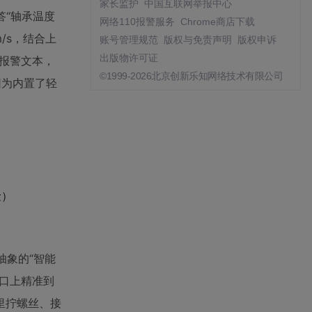
家长监护
中国互联网举报中心
答“轴承温度
网络110报警服务
Chrome商店下载
/s，结合上
账号管理规范
版权与免责声明
版权申诉
出版物许可证
报警文本，
©1999-2026北京创新乐知网络技术有限公司
因为内置了轻
险）
抽象的“智能
口上精准到
里拧螺丝、接