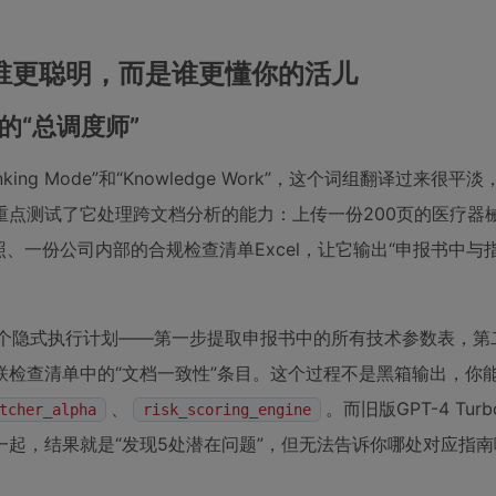
是谁更聪明，而是谁更懂你的活儿
作的“总调度师”
king Mode”和“Knowledge Work”，这个词组翻译过来很
重点测试了它处理跨文档分析的能力：上传一份200页的医疗器
、一份公司内部的合规检查清单Excel，让它输出“申报书中与指
。
会先生成一个隐式执行计划——第一步提取申报书中的所有技术参数表，
检查清单中的“文档一致性”条目。这个过程不是黑箱输出，你
、
。而旧版GPT-4 Tu
tcher_alpha
risk_scoring_engine
起，结果就是“发现5处潜在问题”，但无法告诉你哪处对应指