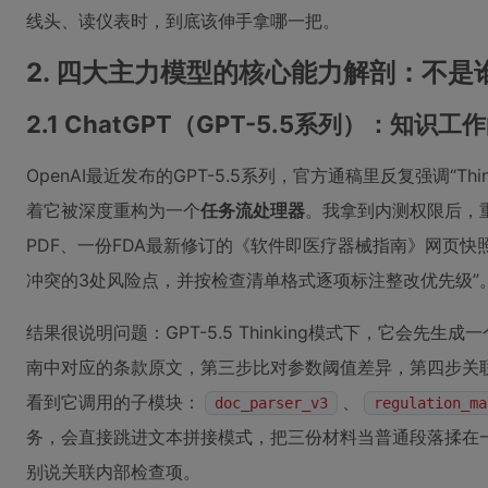
线头、读仪表时，到底该伸手拿哪一把。
2. 四大主力模型的核心能力解剖：不
2.1 ChatGPT（GPT-5.5系列）：知识工
OpenAI最近发布的GPT-5.5系列，官方通稿里反复强调“Thin
着它被深度重构为一个
任务流处理器
。我拿到内测权限后，
PDF、一份FDA最新修订的《软件即医疗器械指南》网页快照
冲突的3处风险点，并按检查清单格式逐项标注整改优先级”
结果很说明问题：GPT-5.5 Thinking模式下，它
南中对应的条款原文，第三步比对参数阈值差异，第四步关联
看到它调用的子模块：
、
doc_parser_v3
regulation_ma
务，会直接跳进文本拼接模式，把三份材料当普通段落揉在一
别说关联内部检查项。