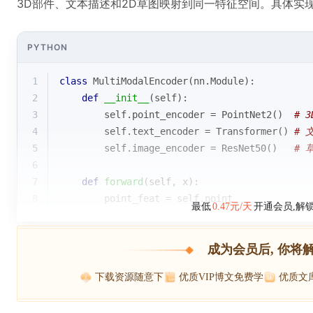
3D部件、文本描述和2D草图映射到同一特征空间。具体实
PYTHON
1
class
MultiModalEncoder
(
nn.Module
):
2
def
__init__
(
self
):
3
        self.point_encoder = PointNet2()  
# 
4
        self.text_encoder = Transformer() 
# 
5
        self.image_encoder = ResNet50()   
# 
6
7
def
forward
(
self, x
):
8
        point_feat = self.point_
最低
0.47元/天
开通会员,解
成为会员后, 你将
下载资源随意下
优质VIP博文免费学
优质文