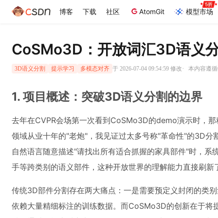
博客
下载
社区
AtomGit
模型市场
CoSMo3D：开放词汇3D语
·
于 2026-07-04 09:54:59 修改
本内容遵循CC
3D语义分割
提示学习
多模态对齐
1. 项目概述：突破3D语义分割的边界
去年在CVPR会场第一次看到CoSMo3D的demo演示时
领域从业十年的"老炮"，我见证过太多号称"革命性"的3D
自然语言随意描述"请找出所有适合抓握的家具部件"时，系
手等跨类别的语义部件，这种开放世界的理解能力直接刷新
传统3D部件分割存在两大痛点：一是需要预定义封闭的类
依赖大量精细标注的训练数据。而CoSMo3D的创新在于将提示学习