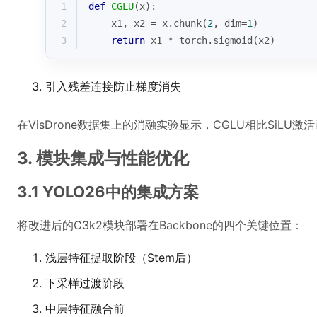
1
def
CGLU
(
x
):
2
    x1, x2 = x.chunk(
2
, dim=
1
)
3
return
 x1 * torch.sigmoid(x2)
引入残差连接防止梯度消失
在VisDrone数据集上的消融实验显示，CGLU相比SiLU
3. 模块集成与性能优化
3.1 YOLO26中的集成方案
将改进后的C3k2模块部署在Backbone的四个关键位置：
浅层特征提取阶段（Stem后）
下采样过渡阶段
中层特征融合前