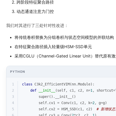
跨阶段特征聚合路径
动态通道注意力门控
我们对其进行了三处针对性改进：
将传统卷积替换为分组卷积与状态空间模型的并联结构
在特征聚合路径插入轻量级HSM-SSD单元
采用CGLU（Channel-Gated Linear Unit）替代原
PYTHON
1
class
C3k2_EfficientVIM
(
nn.Module
):
2
def
__init__
(
self, c1, c2, n=
1
, shortcut=
3
super
().__init__()
4
        self.cv1 = Conv(c1, c2, k=
2
, g=g)
5
        self.cv2 = HSM_SSD(c1, c2)  
# 新增状
6
        self.cv3 = Conv(
2
*c2, c2, 
1
)