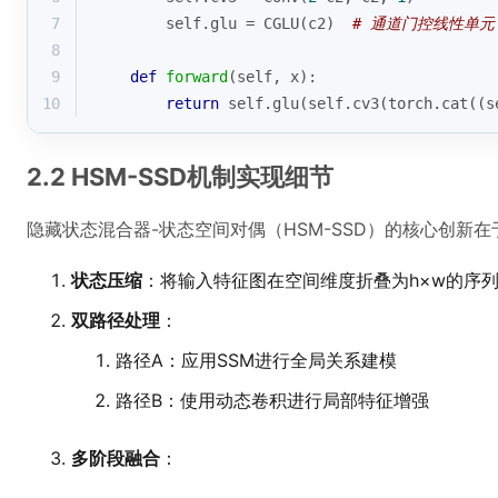
7
        self.glu = CGLU(c2)  
# 通道门控线性单元
8
9
def
forward
(
self, x
):
10
return
 self.glu(self.cv3(torch.cat((s
2.2 HSM-SSD机制实现细节
隐藏状态混合器-状态空间对偶（HSM-SSD）的核心创新在
状态压缩
：将输入特征图在空间维度折叠为h×w的序列，
双路径处理
：
路径A：应用SSM进行全局关系建模
路径B：使用动态卷积进行局部特征增强
多阶段融合
：