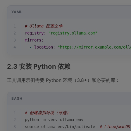
YAML
1
# Ollama 配置文件
2
registry:
"registry.ollama.com"
3
mirrors:
4
-
location:
"https://mirror.example.com/oll
2.3 安装 Python 依赖
工具调用示例需要 Python 环境（3.8+）和必要的库：
BASH
1
# 创建虚拟环境（可选）
2
python -m venv ollama_env
3
source
 ollama_env/bin/activate  
# Linux/macOS