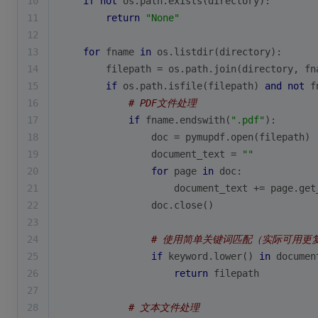
10
if
not
 os.path.exists(directory):
11
return
"None"
12
13
for
 fname 
in
 os.listdir(directory):
14
        filepath = os.path.join(directory, fn
15
if
 os.path.isfile(filepath) 
and
not
 f
16
# PDF文件处理
17
if
 fname.endswith(
".pdf"
):
18
                doc = pymupdf.
open
(filepath)
19
                document_text = 
""
20
for
 page 
in
 doc:
21
                    document_text += page.get
22
                doc.close()
23
24
# 使用简单关键词匹配（实际可用更
25
if
 keyword.lower() 
in
 documen
26
return
 filepath
27
28
# 文本文件处理