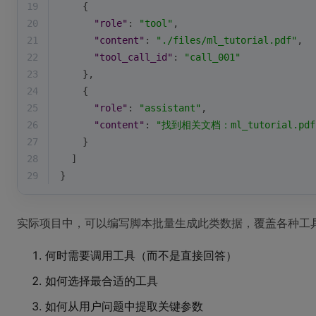
19
    {
20
"role"
: 
"tool"
,
21
"content"
: 
"./files/ml_tutorial.pdf"
,
22
"tool_call_id"
: 
"call_001"
23
    },
24
    {
25
"role"
: 
"assistant"
,
26
"content"
: 
"找到相关文档：ml_tutorial.pdf
27
    }
28
  ]
29
}
实际项目中，可以编写脚本批量生成此类数据，覆盖各种工
何时需要调用工具（而不是直接回答）
如何选择最合适的工具
如何从用户问题中提取关键参数