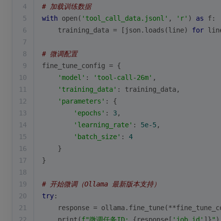
4
# 加载训练数据
5
with
open
(
'tool_call_data.jsonl'
, 
'r'
) 
as
 f:
6
    training_data = [json.loads(line) 
for
 lin
7
8
# 微调配置
9
fine_tune_config = {
10
'model'
: 
'tool-call-26m'
,
11
'training_data'
: training_data,
12
'parameters'
: {
13
'epochs'
: 
3
,
14
'learning_rate'
: 
5e-5
,
15
'batch_size'
: 
4
16
    }
17
}
18
19
# 开始微调（Ollama 最新版本支持）
20
try
:
21
    response = ollama.fine_tune(**fine_tune_c
22
print
(
f"微调任务ID: 
{response[
'job_id'
]}
"
)