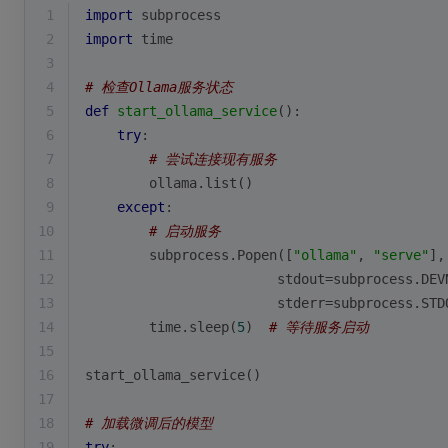
1
import
 subprocess
2
import
 time
3
4
# 检查Ollama服务状态
5
def
start_ollama_service
():
6
try
:
7
# 尝试连接现有服务
8
        ollama.
list
()
9
except
:
10
# 启动服务
11
        subprocess.Popen([
"ollama"
, 
"serve"
],
12
                        stdout=subprocess.DEV
13
                        stderr=subprocess.STD
14
        time.sleep(
5
)  
# 等待服务启动
15
16
start_ollama_service()
17
18
# 加载微调后的模型
19
try
: