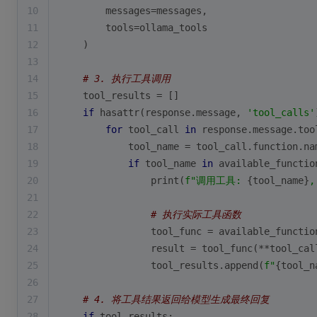
10
        messages=messages,
11
        tools=ollama_tools
12
    )
13
14
# 3. 执行工具调用
15
    tool_results = []
16
if
hasattr
(response.message, 
'tool_calls'
17
for
 tool_call 
in
 response.message.too
18
            tool_name = tool_call.function.na
19
if
 tool_name 
in
 available_functio
20
print
(
f"调用工具: 
{tool_name}
,
21
22
# 执行实际工具函数
23
                tool_func = available_functio
24
                result = tool_func(**tool_cal
25
                tool_results.append(
f"
{tool_n
26
27
# 4. 将工具结果返回给模型生成最终回复
28
if
 tool_results: