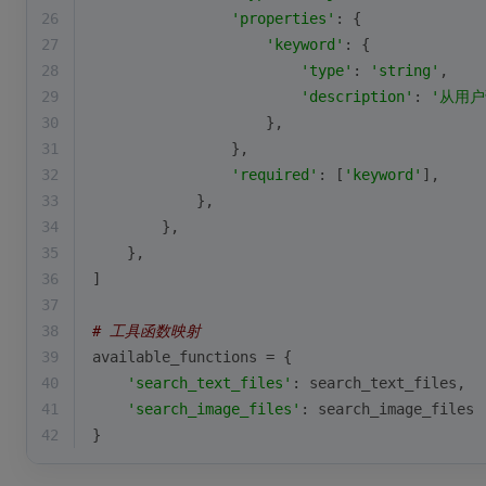
26
'properties'
: {
27
'keyword'
: {
28
'type'
: 
'string'
,
29
'description'
: 
'从用
30
                    },
31
                },
32
'required'
: [
'keyword'
],
33
            },
34
        },
35
    },
36
]
37
38
# 工具函数映射
39
available_functions = {
40
'search_text_files'
: search_text_files,
41
'search_image_files'
: search_image_files
42
}