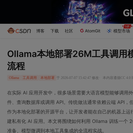
博客
下载
社区
AtomGit
模型市场
Ollama本地部署26M工具调
流程
·
于 2026-07-07 15:42:47 修改
本内容遵循CC 4.0
Ollama
工具调用
本地部署
在实际 AI 应用开发中，很多场景需要大语言模型能够调
件、查询数据库或调用 API。传统做法通常依赖云端 API，
作为本地化部署的开源平台，让开发者能在自己的机器上运
建私有化 AI 应用。本文将围绕如何利用 Ollama 训练一
准备、模型微调到本地工具集成的全流程实战。