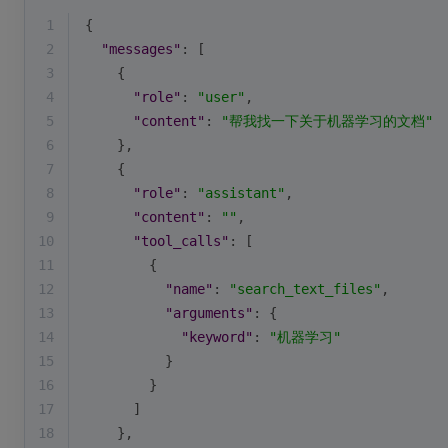
1
{
2
"messages"
: [
3
    {
4
"role"
: 
"user"
,
5
"content"
: 
"帮我找一下关于机器学习的文档"
6
    },
7
    {
8
"role"
: 
"assistant"
,
9
"content"
: 
""
,
10
"tool_calls"
: [
11
        {
12
"name"
: 
"search_text_files"
,
13
"arguments"
: {
14
"keyword"
: 
"机器学习"
15
          }
16
        }
17
      ]
18
    },