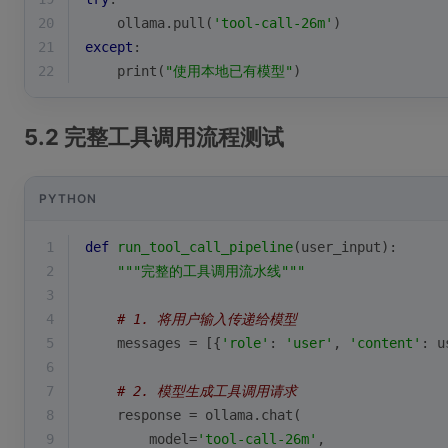
20
    ollama.pull(
'tool-call-26m'
)
21
except
:
22
print
(
"使用本地已有模型"
)
5.2 完整工具调用流程测试
PYTHON
1
def
run_tool_call_pipeline
(
user_input
):
2
"""完整的工具调用流水线"""
3
4
# 1. 将用户输入传递给模型
5
    messages = [{
'role'
: 
'user'
, 
'content'
: u
6
7
# 2. 模型生成工具调用请求
8
    response = ollama.chat(
9
        model=
'tool-call-26m'
,