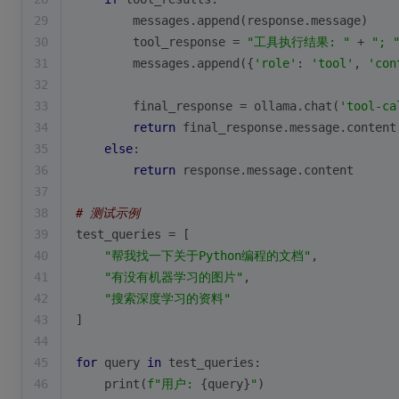
29
        messages.append(response.message)
30
        tool_response = 
"工具执行结果: "
 + 
"; 
31
        messages.append({
'role'
: 
'tool'
, 
'con
32
33
        final_response = ollama.chat(
'tool-ca
34
return
 final_response.message.content
35
else
:
36
return
 response.message.content
37
38
# 测试示例
39
test_queries = [
40
"帮我找一下关于Python编程的文档"
,
41
"有没有机器学习的图片"
,
42
"搜索深度学习的资料"
43
]
44
45
for
 query 
in
 test_queries:
46
print
(
f"用户: 
{query}
"
)