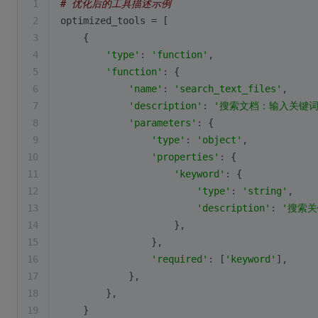
1
# 优化后的工具描述示例
2
optimized_tools = [
3
    {
4
'type'
: 
'function'
,
5
'function'
: {
6
'name'
: 
'search_text_files'
,
7
'description'
: 
'搜索文档：输入关键
8
'parameters'
: {
9
'type'
: 
'object'
,
10
'properties'
: {
11
'keyword'
: {
12
'type'
: 
'string'
,
13
'description'
: 
'搜索关
14
                    },
15
                },
16
'required'
: [
'keyword'
],
17
            },
18
        },
19
    }