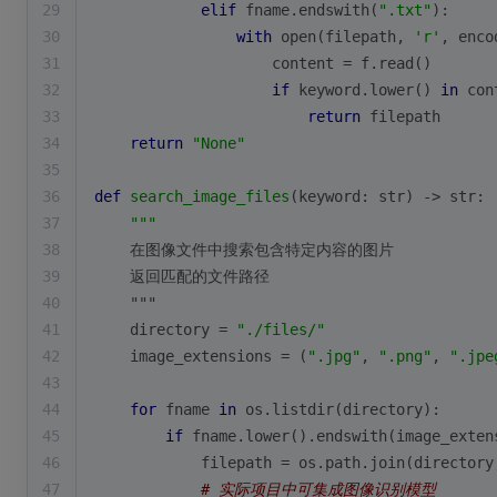
29
elif
 fname.endswith(
".txt"
):
30
with
open
(filepath, 
'r'
, enco
31
                    content = f.read()
32
if
 keyword.lower() 
in
 con
33
return
 filepath
34
return
"None"
35
36
def
search_image_files
(
keyword: 
str
) -> 
str
:
37
"""
38
    在图像文件中搜索包含特定内容的图片
39
    返回匹配的文件路径
40
    """
41
    directory = 
"./files/"
42
    image_extensions = (
".jpg"
, 
".png"
, 
".jpe
43
44
for
 fname 
in
 os.listdir(directory):
45
if
 fname.lower().endswith(image_exten
46
            filepath = os.path.join(directory
47
# 实际项目中可集成图像识别模型