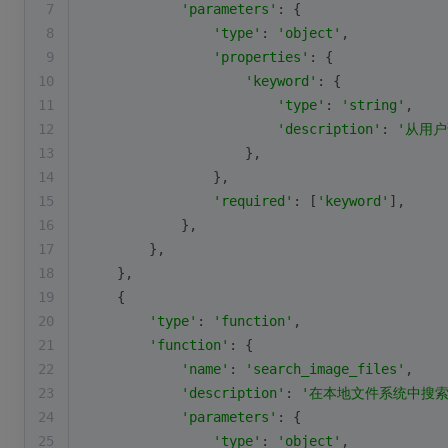
7
'parameters'
: {
8
'type'
: 
'object'
,
9
'properties'
: {
10
'keyword'
: {
11
'type'
: 
'string'
,
12
'description'
: 
'从用
13
                    },
14
                },
15
'required'
: [
'keyword'
],
16
            },
17
        },
18
    },
19
    {
20
'type'
: 
'function'
,
21
'function'
: {
22
'name'
: 
'search_image_files'
, 
23
'description'
: 
'在本地文件系统中搜
24
'parameters'
: {
25
'type'
: 
'object'
,