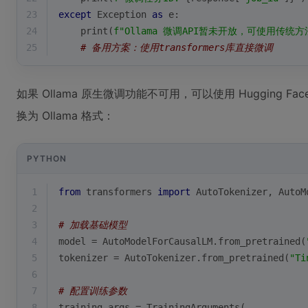
23
except
 Exception 
as
 e:
24
print
(
f"Ollama 微调API暂未开放，可使用传统方
25
# 备用方案：使用transformers库直接微调
如果 Ollama 原生微调功能不可用，可以使用 Hugging Fac
换为 Ollama 格式：
PYTHON
1
from
 transformers 
import
 AutoTokenizer, AutoM
2
3
# 加载基础模型
4
model = AutoModelForCausalLM.from_pretrained(
5
tokenizer = AutoTokenizer.from_pretrained(
"Ti
6
7
# 配置训练参数
8
training_args = TrainingArguments(