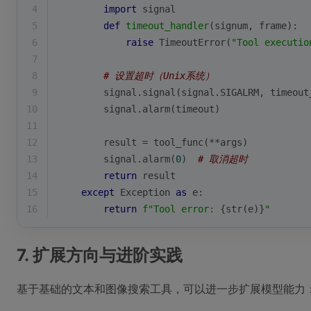
4
import
 signal
5
def
timeout_handler
(
signum, frame
):
6
raise
 TimeoutError(
"Tool executio
7
8
# 设置超时（Unix系统）
9
        signal.signal(signal.SIGALRM, timeout
10
        signal.alarm(timeout)
11
12
        result = tool_func(**args)
13
        signal.alarm(
0
)  
# 取消超时
14
return
 result
15
except
 Exception 
as
 e:
16
return
f"Tool error: 
{
str
(e)}
"
7. 扩展方向与进阶实践
基于基础的文本和图像搜索工具，可以进一步扩展模型能力