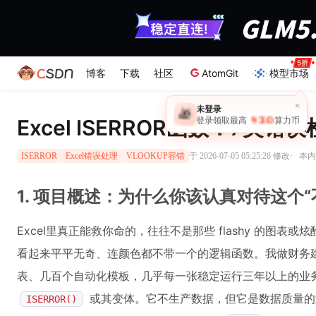
博客
下载
社区
AtomGit
模型市场
×
未登录
🎁
￥30
Excel ISERROR函数：7
登录领取最高
算力币
·
于 2026-07-05 05:25:26 修改
本内
ISERROR
Excel错误处理
VLOOKUP容错
1. 项目概述：为什么你该认真对待这个“
Excel里真正能救你命的，往往不是那些 flashy 的图表
看起来平平无奇、连颜色都不带一个的逻辑函数。我做财务
表、几百个自动化模板，几乎每一张稳定运行三年以上的业
或其变体。它不生产数据，但它是数据质量的
ISERROR()