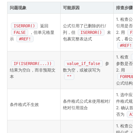
问题现象
可能原因
排查步骤
1. 检
返回
公式引用了已删除的行/
引用是否
ISERROR()
，但单元格显
列，但
未
2. 用
FALSE
ISERROR()
F
示
包裹完整表达式
式，看公
#REF!
#REF!
1. 检查
参
参数是否
IF(ISERROR(...))
value_if_false
结果为空白，而非预期文
数为空，或被误写为
2. 用
本
""
FORMU
公式结构
1. 选
条件格式公式未使用相对/
件格式规
条件格式不生效
绝对引用混合
2. 确
否为
A
1. 检
组公式（