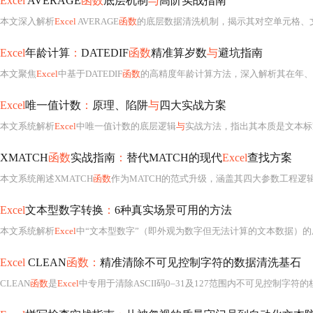
Excel
AVERAGE
函数
底层机制
与
高阶实战指南
本文深入解析
Excel
AVERAGE
函数
的底层数据清洗机制，揭示其对空单元格、
Excel
年龄计算
：
DATEDIF
函数
精准算岁数
与
避坑指南
本文聚焦
Excel
中基于DATEDIF
函数
的高精度年龄计算方法，深入解析其在年、月、日多维度差值计算中的不可替代性，涵盖6种场景化公式（基础版、精准版、
Excel
唯一值计数
：
原理、陷阱
与
四大实战方案
本文系统解析
Excel
中唯一值计数的底层逻辑
与
实战方法，指出其本质是文本标
XMATCH
函数
实战指南
：
替代MATCH的现代
Excel
查找方案
本文系统阐述XMATCH
函数
作为MATCH的范式升级，涵盖其四大参数工程逻辑（lookup_value标准化、lookup_array维度优化、match_mode业务映射、search_mode方向控制），详解
Excel
文本型数字转换
：
6种真实场景可用的方法
本文系统解析
Excel
中“文本型数字”（即外观为数字但无法计算的文本数据）的
Excel
CLEAN
函数：
精准清除不可见控制字符的数据清洗基石
CLEAN
函数
是
Excel
中专用于清除ASCII码0–31及127范围内不可见控制字符的核心数据清洗工具，适用于处理ERP导出、网页爬取、API返回等外部数据中的隐形污染