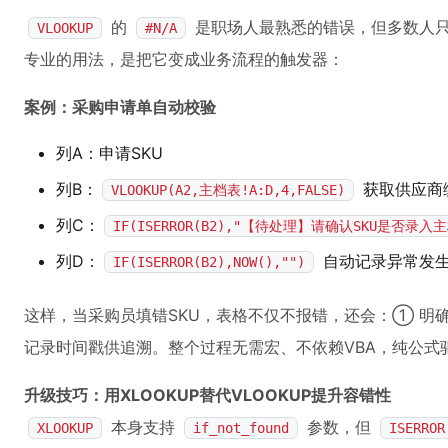
的
是职场人最熟悉的错误，但多数人只停
VLOOKUP
#N/A
专业的用法，是把它变成业务流程的触发器：
案例：采购申请单自动校验
列A：申请SKU
列B：
获取供应商
VLOOKUP(A2,主档表!A:D,4,FALSE)
列C：
IF(ISERROR(B2),"【待处理】请确认SKU是否录入主
列D：
自动记录异常发
IF(ISERROR(B2),NOW(),"")
这样，当采购员填错SKU，表格不仅不报错，还会：① 明
记录时间戳供追溯。整个过程无需宏、不依赖VBA，纯公式
升级技巧：用XLOOKUP替代VLOOKUP提升容错性
本身支持
参数，但
XLOOKUP
if_not_found
ISERROR