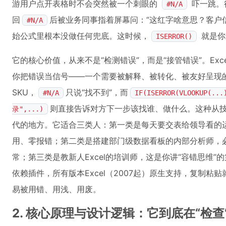
游用户点开表格时不会突然被一个刺眼的
吓一跳。
#N/A
回
后被业务同事指着屏幕问：“这红字啥意思？客户
#N/A
始公式里根本没做任何兜底。这时候，
就是你
ISERROR()
它的核心价值，从来不是“检测错误”，而是“接管错误”。Exc
你把错误当信号——一个需要被解释、被转化、被友好呈现
SKU，
只说“找不到”，而
#N/A
IF(ISERROR(VLOOKUP
则直接告诉对方下一步该找谁、做什么。这种从
录",...)
代的地方。它适合三类人：第一类是每天要交表给领导看的
用、零报错；第二类是搭建部门级数据看板的内部分析师，
常；第三类是教新人Excel的培训师，这是你讲“容错思维”
依赖插件，所有版本Excel（2007起）原生支持，复制
易被用错、用浅、用废。
2. 核心原理与设计逻辑：它到底在“检查