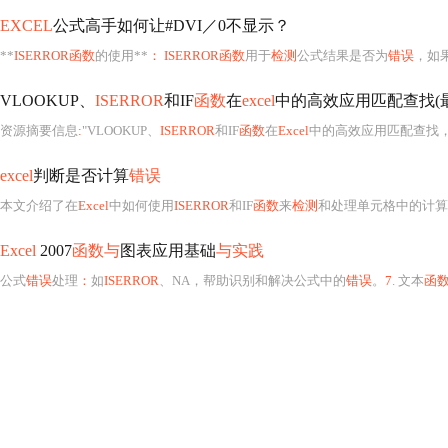
EXCEL
公式高手如何让#DVI／0不显示？
**
ISERROR函数
的使用**
： ISERROR函数
用于
检测
公式结果是否为
错误
，如
VLOOKUP、
ISERROR
和IF
函数
在
excel
中的高效应用匹配查找(最新
资源摘要信息
:
"VLOOKUP、
ISERROR
和IF
函数
在
Excel
中的高效应用匹配查找
excel
判断是否计算
错误
本文介绍了在
Excel
中如何使用
ISERROR
和IF
函数
来
检测
和处理单元格中的计算
Excel
2007
函数与
图表应用基础
与实践
公式
错误
处理
：
如
ISERROR
、NA，帮助识别和解决公式中的
错误
。
7
. 文本
函