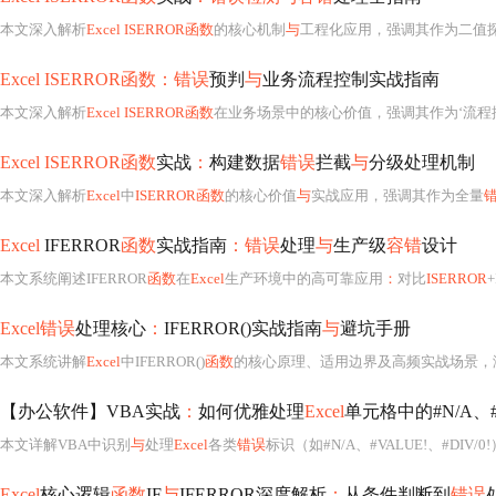
本文深入解析
Excel ISERROR函数
的核心机制
与
工程化应用，强调其作为二值
Excel ISERROR函数：错误
预判
与
业务流程控制实战指南
本文深入解析
Excel ISERROR函数
在业务场景中的核心价值，强调其作为‘流程控制器’
Excel ISERROR函数
实战
：
构建数据
错误
拦截
与
分级处理机制
本文深入解析
Excel
中
ISERROR函数
的核心价值
与
实战应用，强调其作为全量
Excel
IFERROR
函数
实战指南
：错误
处理
与
生产级
容错
设计
本文系统阐述IFERROR
函数
在
Excel
生产环境中的高可靠应用
：
对比
ISERROR
Excel错误
处理核心
：
IFERROR()实战指南
与
避坑手册
本文系统讲解
Excel
中IFERROR()
函数
的核心原理、适用边界及高频实战场景，涵盖V
【办公软件】VBA实战
：
如何优雅处理
Excel
单元格中的#N/A、#V
本文详解VBA中识别
与
处理
Excel
各类
错误
标识（如#N/A、#VALUE!、#DIV
Excel
核心逻辑
函数
IF
与
IFERROR深度解析
：
从条件判断到
错误