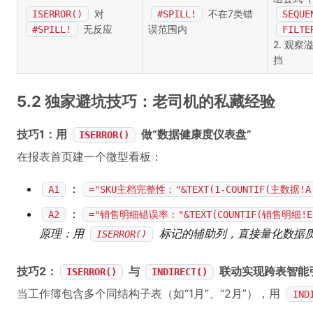
对
不在7类错
ISERROR()
#SPILL!
SEQUE
无反应
误范围内
#SPILL!
FILTE
2. 观
挡
5.2 独家避坑技巧：老司机的私藏经验
技巧1：用
做“数据健康度仪表盘”
ISERROR()
在报表首页建一个微型看板：
：
A1
="SKU主档完整性："&TEXT(1-COUNTIF(主数据!A:
：
A2
="销售明细错误率："&TEXT(COUNTIF(销售明细!E:E
原理：用
标记的辅助列，直接量化数据质
ISERROR()
技巧2：
与
联动实现跨表智能
ISERROR()
INDIRECT()
当工作簿包含多个同结构子表（如“1月”、“2月”），用
IND