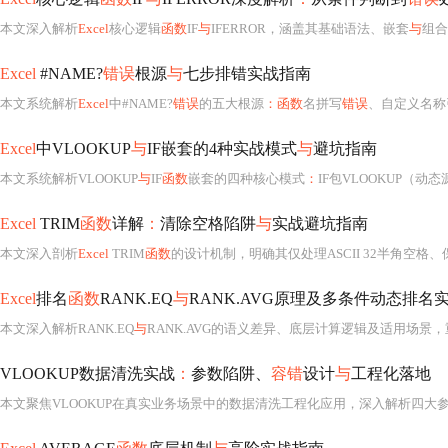
本文深入解析
Excel
核心逻辑
函数
IF
与
IFERROR，涵盖其基础语法、嵌套
与
组合
Excel
#NAME?
错误
根源
与
七步排错实战指南
本文系统解析
Excel
中#NAME?
错误
的五大根源
：函数
名拼写
错误
、自定义名称引用失
Excel
中VLOOKUP
与
IF嵌套的4种实战模式
与
避坑指南
本文系统解析VLOOKUP
与
IF
函数
嵌套的四种核心模式
：
IF包VLOOKUP（动态源/列切换
Excel
TRIM
函数
详解
：
清除空格陷阱
与
实战避坑指南
本文深入剖析
Excel
TRIM
函数
的设计机制，明确其仅处理ASCII 32半角空格、保留单词间单空格
Excel
排名
函数
RANK.EQ
与
RANK.AVG原理及多条件动态排名
本文深入解析RANK.EQ
与
RANK.AVG的语义差异、底层计算逻辑及适用场景，重点阐述SUM
VLOOKUP数据清洗实战
：
参数陷阱、
容错
设计
与
工程化落地
本文聚焦VLOOKUP在真实业务场景中的数据清洗工程化应用，深入解析四大