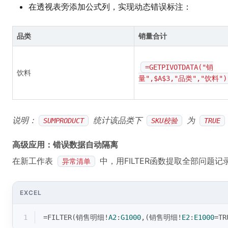
在透视表旁添加公式列，实现动态错误标注：
品类
销量合计
=GETPIVOTDATA("销
饮料
量",$A$3,"品类","饮料")
说明：
统计该品类下
为
SUMPRODUCT
SKU校验
TRUE
高级应用：错误数据自动隔离
在新工作表
中，用FILTER函数提取全部问题记
异常清单
EXCEL
1
=FILTER(销售明细!
A2
:
G1000
,(销售明细!
E2
:
E1000
=
TR