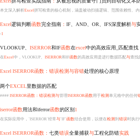
Excel
拼写检查实战指南
：
从被忽视的质量守门员到自动化文本
本文深入解析
Excel
拼写检查的核心机制，涵盖被动扫描逻辑、范围依赖性、内
Excel
逻辑判断
函数
完全指南
：
IF、AND、OR、IFS深度解析
与
-
1
VLOOKUP、
ISERROR
和IF
函数
在
excel
中的高效应用_匹配查找
在
Excel
中，VLOOKUP、
ISERROR
和IF
函数
的高效应用是进行数据匹配
与
查找的强大
Excel ISERROR函数：错误检测与容错
处理的核心原理
两个
EXCEL
里数据的匹配
####
ISERROR函数：错误检测与
管理
ISERROR函数
用于
检测
单元格中的任何
iserror函数
用法和iferror
函数
的区别
1
在实际应用中，`ISERROR`经常
与
`IF`
函数
结合使用，以便在
检测
到
错误
时执行
Excel ISERROR函数：
七类
错误
全量捕获
与
工程化防错
实践