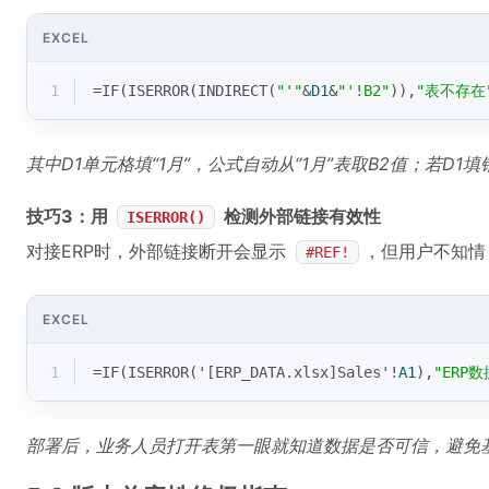
EXCEL
1
=
IF
(
ISERROR
(
INDIRECT
(
"'"
&
D1
&
"'!B2"
)),
"表不存在
其中D1单元格填“1月”，公式自动从“1月”表取B2值；若D1
技巧3：用
检测外部链接有效性
ISERROR()
对接ERP时，外部链接断开会显示
，但用户不知情
#REF!
EXCEL
1
=
IF
(
ISERROR
('[ERP_DATA.xlsx]Sales'!
A1
),
"ERP
部署后，业务人员打开表第一眼就知道数据是否可信，避免