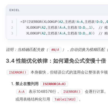
EXCEL
1
=
IF
(
ISERROR
(XLOOKUP(
A2
,主档表!
A:A
,主档表!
D:D
,,
2
   XLOOKUP(
A2
,主档表!
A:A
,主档表!
D:D
,,
1
),  //
3
   XLOOKUP(
A2
,主档表!
A:A
,主档表!
D:D
,,
0
))  //
说明：当精确匹配失败（
），自动切换为模糊匹配（
#N/A
3.4 性能优化铁律：如何避免公式变慢十倍
本身极快，但错误公式的滥用会让整张表卡顿
ISERROR()
禁止在整列用
ISERROR(A:A)
表示1048576行，
会逐行计算。
A:A
ISERROR()
或用表格结构化引用
。
Table1[SKU]