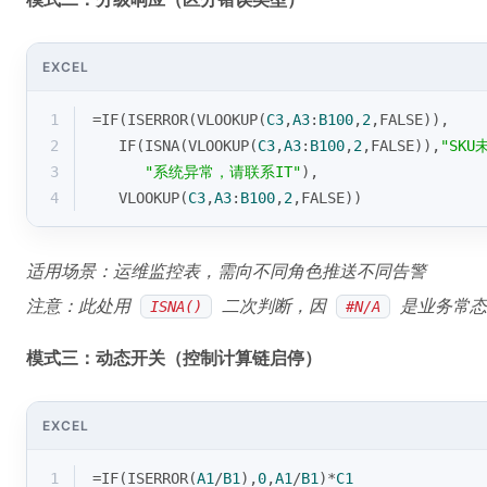
EXCEL
1
=
IF
(
ISERROR
(
VLOOKUP
(
C3
,
A3
:
B100
,
2
,
FALSE
)),
2
IF
(
ISNA
(
VLOOKUP
(
C3
,
A3
:
B100
,
2
,
FALSE
)),
"SKU
3
"系统异常，请联系IT"
),
4
VLOOKUP
(
C3
,
A3
:
B100
,
2
,
FALSE
))
适用场景：运维监控表，需向不同角色推送不同告警
注意：此处用
二次判断，因
是业务常态
ISNA()
#N/A
模式三：动态开关（控制计算链启停）
EXCEL
1
=
IF
(
ISERROR
(
A1
/
B1
),
0
,
A1
/
B1
)*
C1