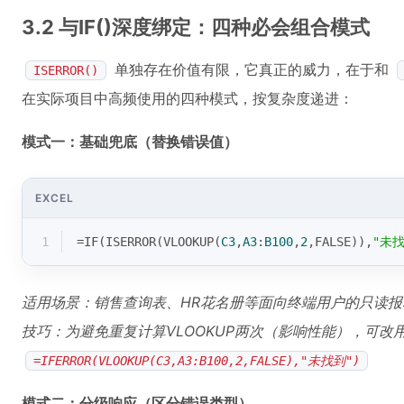
3.2 与IF()深度绑定：四种必会组合模式
单独存在价值有限，它真正的威力，在于和
ISERROR()
在实际项目中高频使用的四种模式，按复杂度递进：
模式一：基础兜底（替换错误值）
EXCEL
1
=
IF
(
ISERROR
(
VLOOKUP
(
C3
,
A3
:
B100
,
2
,
FALSE
)),
"未找
适用场景：销售查询表、HR花名册等面向终端用户的只读报
技巧：为避免重复计算VLOOKUP两次（影响性能），可改
=IFERROR(VLOOKUP(C3,A3:B100,2,FALSE),"未找到")
模式二：分级响应（区分错误类型）