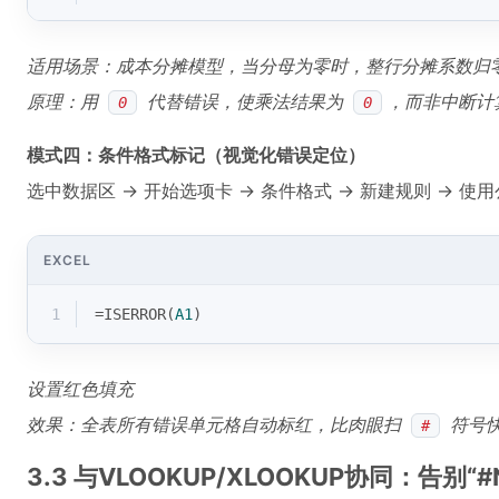
适用场景：成本分摊模型，当分母为零时，整行分摊系数归
原理：用
代替错误，使乘法结果为
，而非中断计
0
0
模式四：条件格式标记（视觉化错误定位）
选中数据区 → 开始选项卡 → 条件格式 → 新建规则 → 
EXCEL
1
=
ISERROR
(
A1
)
设置红色填充
效果：全表所有错误单元格自动标红，比肉眼扫
符号快
#
3.3 与VLOOKUP/XLOOKUP协同：告别“