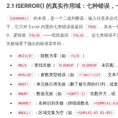
2.1 ISERROR() 的真实作用域：七种错误
的本质，是一个二值判断器：输入任意表达
ISERROR()
于，它只对 Excel 内置的七类错误值返回
，其余一切
TRUE
0、逻辑值
——统统返回
。这七类错误不是
FALSE
FALSE
失败场景下抛出的标准异常码：
：除数为零（如
）
#DIV/0!
=5/0
：查找失败（
/
未匹配
#N/A
VLOOKUP
XLOOKUP
：参数类型错误（如
，文本
#VALUE!
="abc"+123
：单元格引用失效（删了被引用的行/列，或
#REF!
：数值无效（如
负数开方，或
#NUM!
=SQRT(-1)
：名称识别失败（拼错函数名
#NAME?
=SUMM(A1:A1
：区域交集为空（如
#NULL!
=SUM(A1:A5 B1:B5)