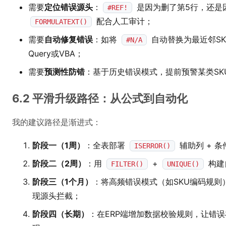
需要
定位错误源头
：
是因为删了第5行，还是
#REF!
配合人工审计；
FORMULATEXT()
需要
自动修复错误
：如将
自动替换为最近邻SK
#N/A
Query或VBA；
需要
预测性防错
：基于历史错误模式，提前预警某类SKU高
6.2 平滑升级路径：从公式到自动化
我的建议路径是渐进式：
阶段一（1周）
：全表部署
辅助列 + 
ISERROR()
阶段二（2周）
：用
+
构建
FILTER()
UNIQUE()
阶段三（1个月）
：将高频错误模式（如SKU编码规则）写
现源头拦截；
阶段四（长期）
：在ERP端增加数据校验规则，让错误