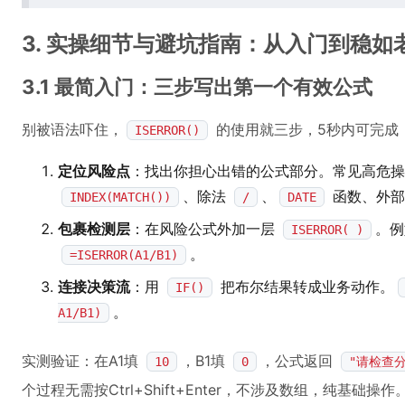
3. 实操细节与避坑指南：从入门到稳如
3.1 最简入门：三步写出第一个有效公式
别被语法吓住，
的使用就三步，5秒内可完成
ISERROR()
定位风险点
：找出你担心出错的公式部分。常见高危操
、除法
、
函数、外部
INDEX(MATCH())
/
DATE
包裹检测层
：在风险公式外加一层
。
ISERROR( )
。
=ISERROR(A1/B1)
连接决策流
：用
把布尔结果转成业务动作。
IF()
。
A1/B1)
实测验证：在A1填
，B1填
，公式返回
10
0
"请检查分
个过程无需按Ctrl+Shift+Enter，不涉及数组，纯基础操作