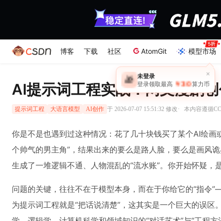
博客
下载
社区
AtomGit
模型市场
×
未登录
🎁
￥30
AI提示词工程实战：网文漫剧
登录领取最高
算力币
·
于 2026-07-07 15:51:32 修改
本内容遵循CC 
提示词工程
大语言模型
AI创作
你是不是也遇到过这种情况：花了几十块钱买了某个AI绘画
个帅气的男主角”，结果出来的要么是路人脸，要么是画风诡
生成了一堆逻辑不通、人物混乱的“流水账”。你开始怀疑，是
问题的关键，往往不在于模型本身，而在于你给它的“指令”
为提示词工程就是“把话说清楚”，这其实是一个巨大的误区
学、逻辑学、计算机科学和领域知识的“对话艺术”与“工程方