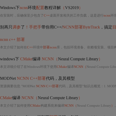
Windows下
ncnn
环境
配置
教程详解
（
VS2019
）
在安装时，应确保至少包含了
C++
桌面开发相关的工作负载，这是进行
ncnn
环
别再只
调参
了
！手把手
带你用C++/
NCNN部署ByteTrack
，搞定
ncnn c++ 部署
本文介绍了如何在
C++
环境中
部署ncnn
库，包括环境准备、依赖项安装、项目构建以及编写代码实现
windows下
CMake
编译
NCNN（
Neural Compute Library
）
本文详细介绍了在Windows环境下使用
CMake
编译
NCNN（
Neural Compute Libr
MODNet
NCNN C++部署
代码，及其模型
资源摘要信息:"MODNet
NCNN C++部署
代码，及其模型"知识点概览：1. MODN
CMake
编译
NCNN（
Neural Compute Library
）
本文介绍了如何使用
CMake
构建系统来编译
NCNN（
Neural Compute Library
）