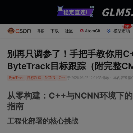
博客
下载
社区
AtomGit
模型市场
别再只调参了！手把手教你用C+
ByteTrack目标跟踪（附完整C
·
于 2026-06-02 12:01:35 修改
本内容遵循CC
ByteTrack
目标跟踪
NCNN
C++
从零构建：C++与NCNN环境下的B
指南
工程化部署的核心挑战