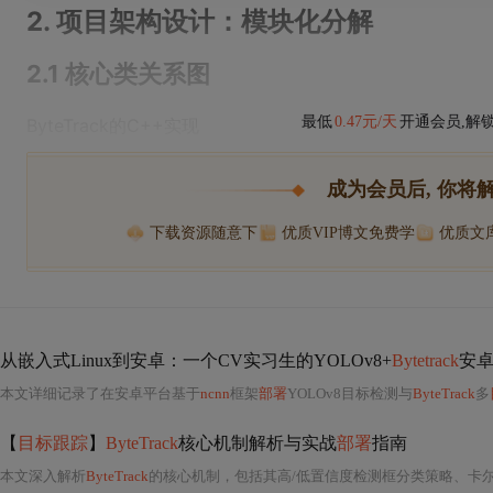
2. 项目架构设计：模块化分解
2.1 核心类关系图
最低
0.47元/天
开通会员,解
ByteTrack的C++实现
成为会员后, 你将
下载资源随意下
优质VIP博文免费学
优质文
从嵌入式Linux到安卓：一个CV实习生的YOLOv8+
Bytetrack
安
本文详细记录了在安卓平台基于
ncnn
框架
部署
YOLOv8目标检测与
ByteTrack
多
【
目标跟踪
】
ByteTrack
核心机制解析与实战
部署
指南
本文深入解析
ByteTrack
的核心机制，包括其高/低置信度检测框分类策略、卡尔曼滤波状态建模（含宽高比与速度项）、三级IoU匹配机制，以及在MOT17上的高性能表现（>90 MOTA）。重点阐述tra