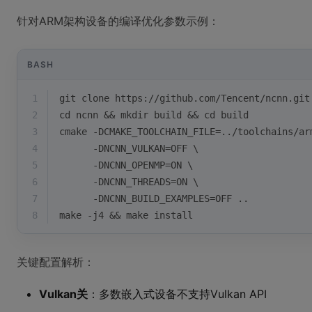
针对ARM架构设备的编译优化参数示例：
BASH
1
git 
clone
 https://github.com/Tencent/ncnn.git
2
cd
 ncnn && mkdir build && 
cd
 build
3
cmake -DCMAKE_TOOLCHAIN_FILE=../toolchains/ar
4
      -DNCNN_VULKAN=OFF \
5
      -DNCNN_OPENMP=ON \
6
      -DNCNN_THREADS=ON \
7
      -DNCNN_BUILD_EXAMPLES=OFF ..
8
make -j4 && make install
关键配置解析：
Vulkan关
：多数嵌入式设备不支持Vulkan API