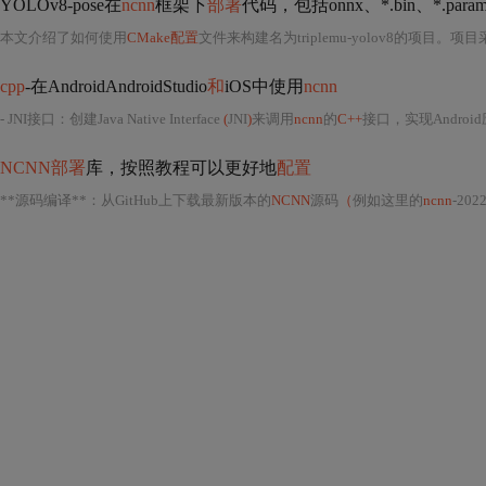
YOLOv8-pose在
ncnn
框架下
部署
代码，包括onnx、*.bin、*.para
本文介绍了如何使用
CMake配置
文件来构建名为triplemu-yolov8的项目。项
cpp
-在AndroidAndroidStudio
和
iOS中使用
ncnn
- JNI接口：创建Java Native Interface
(
JNI
)
来调用
ncnn
的
C++
接口，实现Androi
NCNN部署
库，按照教程可以更好地
配置
**源码编译**：从GitHub上下载最新版本的
NCNN
源码
（
例如这里的
ncnn
-20