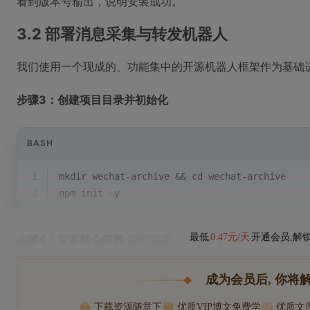
看到版本号输出，说明安装成功。
3.2 部署消息采集与转发机器人
我们使用一个现成的、功能集中的开源机器人框架作为基础
步骤3：创建项目目录并初始化
BASH
1
mkdir wechat-archive && 
cd
 wechat-archive
2
npm init -y
最低
0.47元/天
开通会员,解
步骤4：安装核心依赖
我们需要
核心库，以及一
wechaty
成为会员后, 你将
下载资源随意下
优质VIP博文免费学
优质文