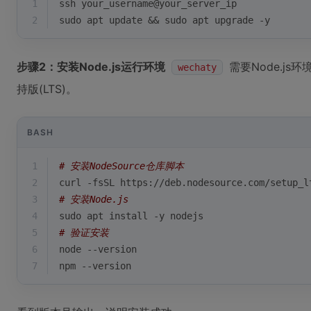
1
ssh your_username@your_server_ip
2
sudo apt update && sudo apt upgrade -y
步骤2：安装Node.js运行环境
需要Node.js
wechaty
持版(LTS)。
BASH
1
# 安装NodeSource仓库脚本
2
curl -fsSL https://deb.nodesource.com/setup_l
3
# 安装Node.js
4
sudo apt install -y nodejs
5
# 验证安装
6
node --version
7
npm --version