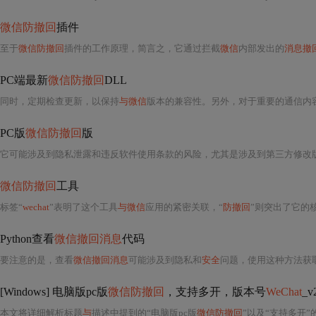
微信防撤回
插件
至于
微信防撤回
插件的工作原理，简言之，它通过拦截
微信
内部发出的
消息撤
PC端最新
微信防撤回
DLL
同时，定期检查更新，以保持
与微信
版本的兼容性。另外，对于重要的通信内容，最好采
PC版
微信防撤回
版
它可能涉及到隐私泄露和违反软件使用条款的风险，尤其是涉及到第三方修改
微信防撤回
工具
标签“
wechat
”表明了这个工具
与微信
应用的紧密关联，“
防撤回
”则突出了它的
Python查看
微信撤回消息
代码
要注意的是，查看
微信撤回消息
可能涉及到隐私和
安全
问题，使用这种方法获
[Windows] 电脑版pc版
微信防撤回
，支持多开，版本号
WeChat
_v
本文将详细解析标题
与
描述中提到的“电脑版pc版
微信防撤回
”以及“支持多开