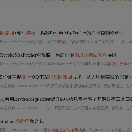
防撤回
+即时
存档
：揭秘RevokeMsgPatcher的
消息
控制权革命
RevokeMsgPatcher是一款面向PC端
微信
、QQ及TIM的开源二进制补丁工具，通过内存级B
RevokeMsgPatcher全攻略：构建你的
消息防撤回安全
屏障
RevokeMsgPatcher是一款面向Windows平台的PC端即时通讯工具
防撤回安全
补
5分钟掌握
微信
/QQ/TIM
消息防撤回
技术：从原理到实践的完整
本文详解RevokeMsgPatcher开源工具的技术原理
与
实践部署，聚焦于通过二进制级修改WeCha
如何用RevokeMsgPatcher提升90%信息留存率？开源效率工
本文详解RevokeMsgPatcher这一开源工具的技术原理
与
实践应用，聚焦其二进
Android
防撤回
整合包
同样，
WECHAT
_FCH.apk是针对
微信
的
防撤回
插件。
与
QQ_FCH.apk类似，