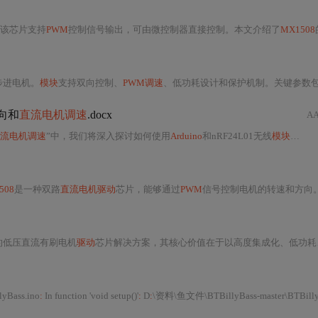
该芯片支持
PWM
控制信号输出，可由微控制器直接控制。本文介绍了
MX1508
的应
步进电机。
模块
支持双向控制、
PWM调速
、低功耗设计和保护机制。关键参数包括工作电压、单通道持续电流、控制信号电平、开关频率和工作温度。典型应用场景包括智能小车、机器人关节、智能家居、教育套件和工业控制
向和
直流电机调速
.docx
A
流电机调速
”中，我们将深入探讨如何使用
Arduino
和nRF24L01无线
模块
来控制
508
是一种双路
直流电机驱动
芯片，能够通过
PWM
信号控制电机的转速和方向。示例中定义了六个引脚，
的低压直流有刷电机
驱动
芯片解决方案，其核心价值在于以高度集成化、低功耗、小体积和易用性兼顾性能与成本，在教育实践、智能小车、微型机器人、DIY电子玩具
yBass.ino
:
In function 'void setup()'
:
D
:
\资料\鱼文件\BTBillyBass-master\BTBillyBass\BTBillyB