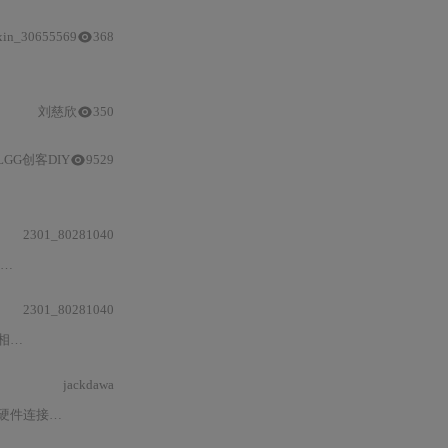
xin_30655569
368
负载）、外围电路设计要点（采样电阻开尔文连接、滤波电容配置）及固件开发实
刘慈欣
350
LGG创客DIY
9529
2301_80281040
2301_80281040
。
jackdawa
市场价格查询方法。