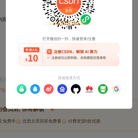
片内部逻辑电路供电。
的电池或电源。
47元/天
开通会员,解锁全文
为会员后, 你将解锁
博文免费学
优质文库回答免费看
付费资源9折优惠