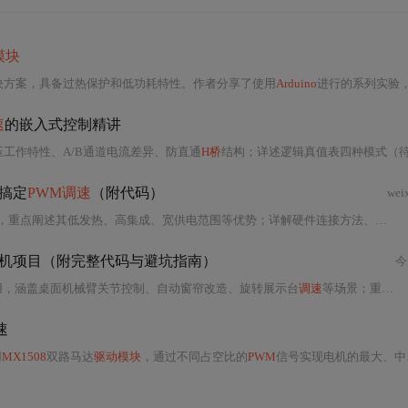
模块
决方案，具备过热保护和低功耗特性。作者分享了使用
Arduino
进行的系列实验，包括电机的正反转
速
的嵌入式控制精讲
压工作特性、A/B通道电流差异、防直通
H桥
结构；详述逻辑真值表四种模式（待机/正转/反转/刹车）的时序约束与功耗特性；重点
钟搞定
PWM调速
（附代码）
wei
，重点阐述其低发热、高集成、宽供电范围等优势；详解硬件连接方法、
PWM
电机项目（附完整代码与避坑指南）
今
用，涵盖桌面机械臂关节控制、自动窗帘改造、旋转展示台
调速
等场景；重点介绍电源隔离设计、梯形/指数
速
用
MX1508
双路马达
驱动模块
，通过不同占空比的
PWM
信号实现电机的最大、中等和最小三种转速控制。