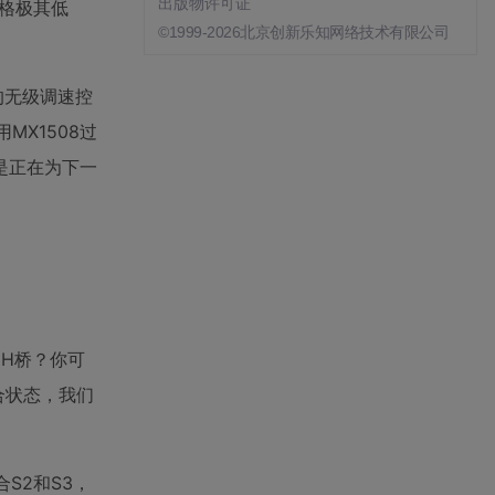
出版物许可证
价格极其低
©1999-2026北京创新乐知网络技术有限公司
的无级调速控
X1508过
是正在为下一
是H桥？你可
合状态，我们
S2和S3，