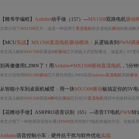
【雕爷学编程】
Arduino
动手做（157）---
MX1508
双路电机
驱动
文章介绍了
MX1508
芯片，这是一种适用于
直流电机
和步进电机
驱动
的集成解
【MCU
实战
】
MX1508直流电机驱动模块：
从逻辑表到
PWM调
本文深入解析
MX1508
双通道
H
桥
驱动
芯片的嵌入式控制要点，涵盖其2–8V宽
别再傻傻用L298N了！用
Arduino
+
MX1508驱动直流电机
，5分
本文介绍使用
MX1508驱动
芯片替代传统L298N实现
Arduino直流电机
高效
驱动
从智能小车到桌面机械臂
：
用一块
MX1508驱动
板搞定你的5V
本文深入解析
MX1508
双路
H桥
电机
驱动
芯片在5V
直流电机
项目中的多样化应
【花雕动手做】ASRPRO语音识别（65）---语音TT电机
PWM
转
本文介绍了一种使用语音指令通过
PWM
技术控制TT电机转速的方法。实验采
Arduino
语音控制小车
：
硬件抗干扰与软件优化
实战