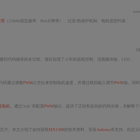
wei
原理
（25kHz固定频率、8bit分辨率）、过流/热保护机制、电机选型约束（≤
1
A
D
录的全过程。项目实现了小车的远程控制、流视频传输、LED灯光及伺服电机控制等功能。
代码通过调整
PWM
占空比来控制电机速度，并通过模拟输入调节
PWM
值。同时，介绍了如何通过改变逻辑状态来控制电机的方向和速度，以及在使用外部电源时需要注意的事项。
流电机
。通过`ledc`库配置
PWM
输出，提供了正转和反转的代码示例，并解释了相关参数设置
芯片。本文介绍了如何获取
MX1508
的技术资料、安装
Arduino
库支持、自定义硬件连接配置以及