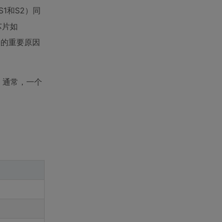
1和S2）同
芯片如
桥的重要原因
。通常，一个