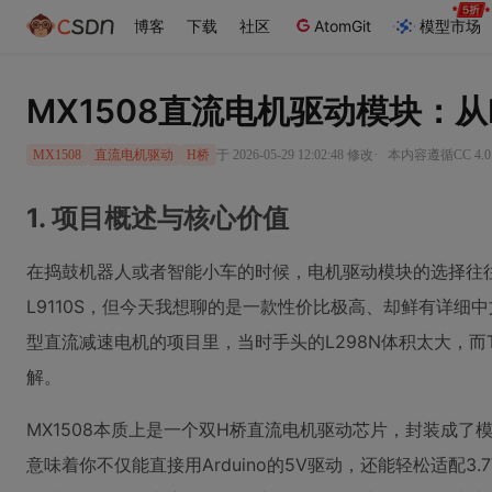
博客
下载
社区
AtomGit
模型市场
MX1508直流电机驱动模块：从H
·
于 2026-05-29 12:02:48 修改
本内容遵循CC 4.0
MX1508
直流电机驱动
H桥
1. 项目概述与核心价值
在捣鼓机器人或者智能小车的时候，电机驱动模块的选择往往
L9110S，但今天我想聊的是一款性价比极高、却鲜有详细中
型直流减速电机的项目里，当时手头的L298N体积太大，而T
解。
MX1508本质上是一个双H桥直流电机驱动芯片，封装成了模
意味着你不仅能直接用Arduino的5V驱动，还能轻松适配