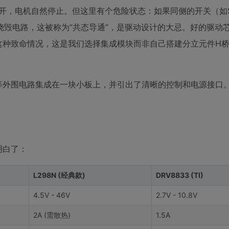
开，电机自然停止。但这里有个危险状态：如果同侧的开关（如S
毁电路，这被称为“共态导通”，是驱动设计的大忌。好的驱动
现这种致命情况，这是我们选择集成模块而非自己搭建分立元件H
管等外围电路集成在一块小板上，并引出了清晰的控制和电源接口
明白了：
L298N (经典款)
DRV8833 (TI)
4.5V - 46V
2.7V - 10.8V
2A (需散热)
1.5A