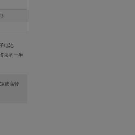
电
离子电池
N模块的一半
扭矩或高转