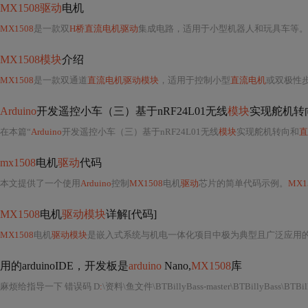
MX1508驱动
电机
MX1508
是一款双
H桥直流电机驱动
集成电路，适用于小型机器人和玩具车等。
MX1508模块
介绍
MX1508
是一款双通道
直流电机驱动模块
，适用于控制小型
直流电机
或双极性
Arduino
开发遥控小车（三）基于nRF24L01无线
模块
实现舵机转
在本篇“
Arduino
开发遥控小车（三）基于nRF24L01无线
模块
实现舵机转向和
直
mx1508
电机
驱动
代码
本文提供了一个使用
Arduino
控制
MX1508
电机
驱动
芯片的简单代码示例。
MX1
MX1508
电机
驱动模块
详解[代码]
MX1508
电机
驱动模块
是嵌入式系统与机电一体化项目中极为典型且广泛应用
用的arduinoIDE，开发板是
arduino
Nano,
MX1508
库
麻烦给指导一下 错误码 D
:
\资料\鱼文件\BTBillyBass-master\BTBillyBass\BTBill