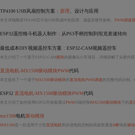
TP4100 USB风扇控制方案
：原理
、设计与应用
本文详细阐述TP4100芯片在USB风扇中的应用，涵盖其硬件架构、
PWM调速
ESP32遥控格斗机器人制作
：
从PS3手柄控制到坦克差速转向
最低成本DIY视频遥控车方案
：
ESP32-CAM视频遥控车
本文介绍了一个基于ESP32-CAM
模块
的摄像头小车项目，详细讲解了从硬件搭建到代码烧
直流电机-MX1508驱动模块PWM
代码
本文提供了一个基于
MX1508驱动模块
的
直流电机PWM调速
的完整代码示例。
ESP32
直流电机-MX1508驱动模块PWM
代码
本文介绍了如何使用ESP32开发板通过
PWM
功能控制
MX1508驱动模块
下的
直
mx1508
电机
驱动模块
MX1508
是一款适用于小型
直流电机
和步进电机控制的高效双通道
H桥
电机
驱动