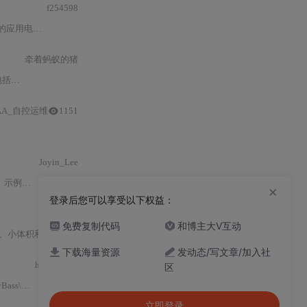
f254598
用电路设计、电源滤波处理以及如何获取详细技术参数。
牵着蚂蚁的猪
。接线示例以
AA_自控运维
1151
遥控小车的舵机转向和
直流电机
速度。
Joyin_Lee
其中两个为
PWM
输出引脚，用于控制电机转速，另
×
登录后您可以享受以下权益：
免费复制代码
和博主大V互动
及便携式运动控制设备中占据重要地位。该
下载海量资源
发动态/写文章/加入社
h19912214
区
ass.ino
:
48
:
13
:
error
:
'class
MX1508
' has no member named 'setSpee
立即登录