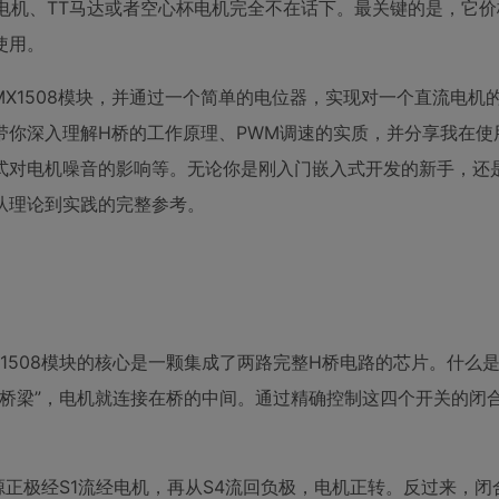
减速电机、TT马达或者空心杯电机完全不在话下。最关键的是，它
使用。
搭配MX1508模块，并通过一个简单的电位器，实现对一个直流电机
你深入理解H桥的工作原理、PWM调速的实质，并分享我在使用M
式对电机噪音的影响等。无论你是刚入门嵌入式开发的新手，还
从理论到实践的完整参考。
1508模块的核心是一颗集成了两路完整H桥电路的芯片。什么
的“桥梁”，电机就连接在桥的中间。通过精确控制这四个开关的闭
源正极经S1流经电机，再从S4流回负极，电机正转。反过来，闭合