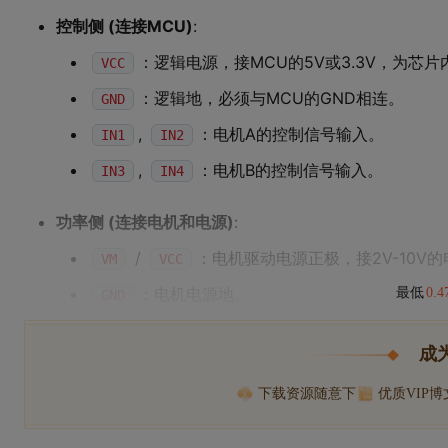
控制侧 (连接MCU)
:
：逻辑电源，接MCU的5V或3.3V，为芯
VCC
：逻辑地，必须与MCU的GND相连。
GND
,
：电机A的控制信号输入。
IN1
IN2
,
：电机B的控制信号输入。
IN3
IN4
功率侧 (连接电机和电源)
:
/
：电机驱动电源正极，接2V-10V
VM
VCC
：电机电源地。
最低
0.
GND
成
下载资源随意下
优质VIP