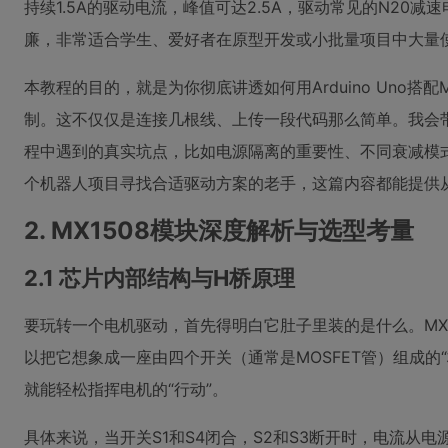
持续1.5A的驱动电流，峰值可达2.5A，驱动常见的N20
廉，非常适合学生、爱好者在原型开发或小批量项目中大量
本教程的目的，就是为你彻底讲透如何用Arduino Uno
制。这不仅仅是连接几根线、上传一段代码那么简单。我会带
程中遇到的真实坑点，比如电源隔离的重要性、不同衰减模
个机器人项目寻找合适驱动方案的老手，这篇内容都能提供
2. MX1508模块深度解析与选型考量
2.1 芯片内部结构与H桥原理
要玩转一个电机驱动，首先得明白它肚子里装的是什么。MX
以把它想象成一座由四个开关（通常是MOSFET管）组成
就能轻松指挥电机的“行动”。
具体来说，当开关S1和S4闭合，S2和S3断开时，电流从电