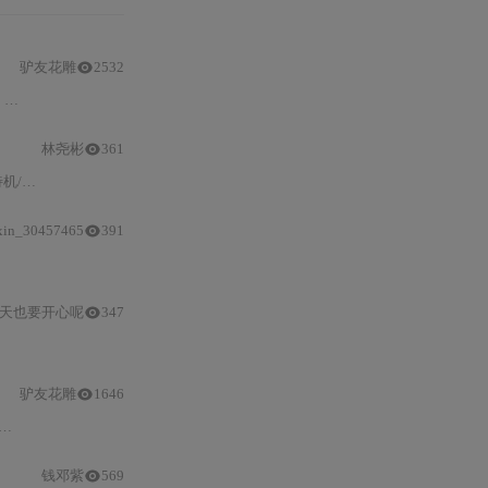
驴友花雕
2532
、
PWM调速
，并提供了实验代码和接线方法。此外，还探
林尧彬
361
剖析两种
PWM调速
模式（
xin_30457465
391
调速原理
（模式A/B对比）、10–50kHz推荐频率及8位占空比控制；提供
天也要开心呢
347
PWM
速度曲线、过流与堵转保护、多
模块
协同控制
驴友花雕
1646
钱邓紫
569