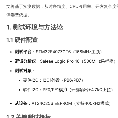
文将基于实测数据，从时序精度、CPU占用率、开发复杂度
供选型依据。
1. 测试环境与方法论
1.1 硬件配置
测试平台
：STM32F407ZGT6（168MHz主频）
逻辑分析仪
：Saleae Logic Pro 16（500MHz采样率）
测试对象
：
硬件I2C：I2C1外设（PB6/PB7）
软件I2C：PF0/PF1模拟（开漏输出+4.7kΩ上拉）
从设备
：AT24C256 EEPROM（支持400kHz模式）
1.2 关键测试指标