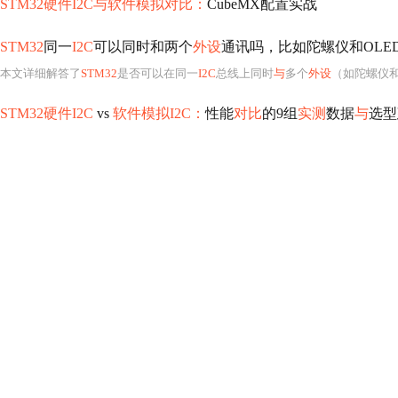
STM32硬件I2C与软件模拟对比：
CubeMX配置实战
STM32
同一
I2C
可以同时和两个
外设
通讯吗，比如陀螺仪和OLE
本文详细解答了
STM32
是否可以在同一
I2C
总线上同时
与
多个
外设
（如陀螺仪和
STM32硬件I2C
vs
软件模拟I2C：
性能
对比
的9组
实测
数据
与
选型