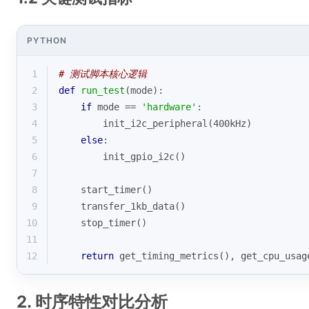
PYTHON
1
# 测试脚本核心逻辑
2
def
run_test
(
mode
):
3
if
 mode == 
'hardware'
:
4
        init_i2c_peripheral(400kHz)
5
else
:
6
        init_gpio_i2c()
7
8
    start_timer()
9
    transfer_1kb_data()
10
    stop_timer()
11
12
return
 get_timing_metrics(), get_cpu_usag
2. 时序特性对比分析