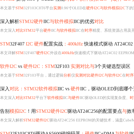
本文基于
STM
32F103C8T6平台
实测
0.96寸OLED在
硬件I2C与软件模拟I2C
下的
深入解析
STM32硬件
IIC
与软件模拟
IIC的优劣
对比
本文深入
对比STM32
平台
硬件
IIC
与软件模拟
IIC在
时序
精度、系统资源占用及开
STM
32F407
I2C 硬件
配置实战
：400kHz
快速模式驱动 AT24C02 
本文详解
STM
32F407
硬件I2C
外设在
400kHz
快速模式下驱动AT24C02 EEPR
软件I2C
vs
硬件I2C：STM
32F103
实测对比与
3个关键选型误区
本文基于
STM
32F103平台，通过逻辑
分析
仪
实测对比硬件I2C与软件I2C
在
时序
深入
对比：STM32软件模拟
IIC vs
硬件
IIC，驱动OLED到底哪
本文深入
对比STM32
平台下
软件模拟
IIC
与硬件
IIC驱动OLED的实现复杂度、
时
告别
模拟I2C
！用
STM32硬件I2C
驱动AT24C256的配置要点
与
效
本文深入解析
STM32硬件I2C
驱动AT24C256 EEPROM的关键技术，涵盖CubeMX配
STM
32F103C8T6驱动AS5600磁编码器
：硬件
IIC+DMA
与软件
I