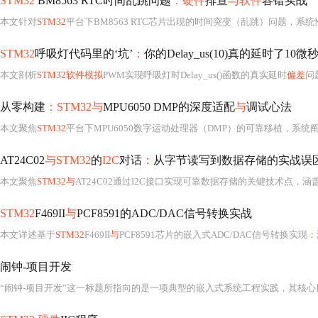
STM32
BM8563 RTC时间乱跳问题
：硬件
排查
与软件
容错实战
本文针对
STM32
平台下BM8563 RTC芯片出现的时间突变（乱跳）问题，系统
STM32
呼吸灯代码里的‘坑’
：
你的Delay_us(10)真的延时了10微
本文剖析
STM32软件模拟
PWM实现呼吸灯时Delay_us()函数的真实延时
偏差
问题
从零构建
：STM32与
MPU6050 DMP的深度适配
与
调试心法
本文聚焦
STM32
平台下MPU6050数字运动处理器（DMP）的可靠移植，系统
AT24C02
与STM32
的
I2C
对话
：
从字节读写到数据存储的实战误
本文聚焦
STM32与
AT24C02通过I2C接口实现可靠数据存储的关键技术点，涵
STM32
F469II
与
PCF8591的ADC/DAC信号转换实战
本文详述基于
STM32
F469II
与
PCF8591芯片的嵌入式ADC/DAC信号转换实现
：
闹钟-项目开发