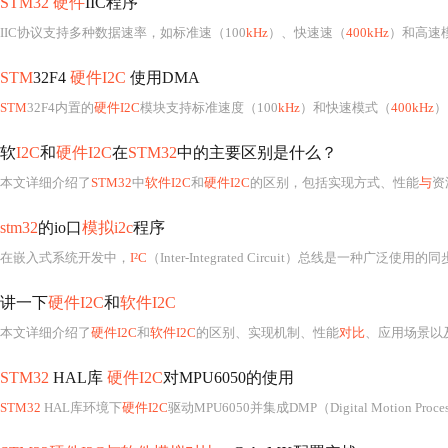
STM32 硬件
IIC程序
IIC协议支持多种数据速率，如标准速（100
kHz
）、快速速（
400kHz
）和高速模
STM
32F4
硬件I2C
使用DMA
STM
32F4内置的
硬件I2C
模块支持标准速度（100
kHz
）和快速模式（
400kHz
）
软
I2C
和
硬件I2C
在
STM32
中的主要区别是什么？
本文详细介绍了
STM32
中
软件I2C
和
硬件I2C
的区别，包括实现方式、性能
与
资
stm32
的io口
模拟i2c
程序
在嵌入式系统开发中，
I²C
（Inter-Integrated Circuit）总线是一种广泛使用的同步、半双工、多主从串
讲一下
硬件I2C
和
软件I2C
本文详细介绍了
硬件I2C
和
软件I2C
的区别、实现机制、性能
对比
、应用场景以
STM32
HAL库
硬件I2C
对MPU6050的使用
STM32
HAL库环境下
硬件I2C
驱动MPU6050并集成DMP（Digital Motion