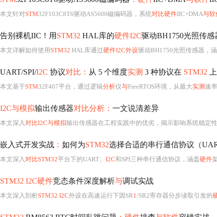
本文针对
STM
32F103C8T6驱动AS5600磁编码器，系统
对比硬件
IIC+DMA
与软
告别裸机IIC！用
STM32
HAL库的
硬件I2C
驱动BH1750光照传
本文详解如何使用
STM32
HAL库通过
硬件I2C外设
驱动BH1750光照传感器，涵盖CubeMX精准配置（时
UART/SPI/
I2C
协议
对比：
从 5 个维度
实测
3 种协议在
STM32
上
本文基于
STM
32F407平台，通过逻辑
分析
仪
与
FreeRTOS环境，从最大
实测
速
I2C与模拟
输出传感器
对比分析：
一文说清差异
本文深入
对比I2C与模拟
输出传感器在工程实践中的优劣，揭示影响系统稳定性的关键因
嵌入式开发实战
：
如何为
STM32
选择合适的串行通信协议（UAR
本文深入
对比STM32
平台下的UART、
I2C
和SPI三种串行通信协议，涵盖
硬件
STM32 I2C硬件
竞态条件深度解析
与
调试实战
本文深入剖析
STM32 I2C
外设在高速运行下因SR
1
/SR2寄存器分步读取引发的