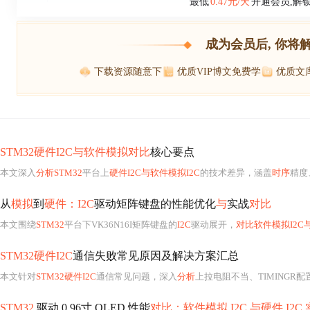
最低
0.47元/天
开通会员,解
成为会员后, 你将
下载资源随意下
优质VIP博文免费学
优质文
STM32硬件I2C与软件模拟对比
核心要点
本文深入
分析STM32
平台上
硬件I2C与软件模拟I2C
的技术差异，涵盖
时序
精度
从
模拟
到
硬件：I2C
驱动矩阵键盘的性能优化
与
实战
对比
本文围绕
STM32
平台下VK36N16I矩阵键盘的
I2C
驱动展开，
对比软件模拟I2C与
STM32硬件I2C
通信失败常见原因及解决方案汇总
本文针对
STM32硬件I2C
通信常见问题，深入
分析
上拉电阻不当、TIMINGR配置错误、总线锁死、地址混
STM32
驱动 0.96寸 OLED 性能
对比：软件模拟 I2C 与硬件 I2C