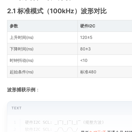
2.1 标准模式（100kHz）波形对比
参数
硬件I2C
上升时间(ns)
120±5
下降时间(ns)
80±3
时钟抖动(ns)
<10
起始条件(ns)
标准480
波形捕获示例
：
TEXT
1
硬件I2C SCL: _|‾|_|‾|_|‾ (规整方波)
2
软件I2C SCL: _/‾\_/‾\_/