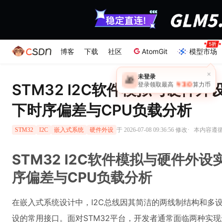
博客
下载
社区
AtomGit
模型市场
×
未登录
🎁
￥30
STM32 I2C软件模拟与硬件外
登录领取最高
算力币
下时序偏差与CPU负载分析
·
于 2026-07-08 09:36:56 修改
本内容遵循C
STM32
I2C
嵌入式系统
硬件外设
STM32 I2C软件模拟与硬件外设
序偏差与CPU负载分析
在嵌入式系统设计中，I2C总线因其简洁的两线制结构和多
设的常用接口。面对STM32平台，开发者通常面临两种实现