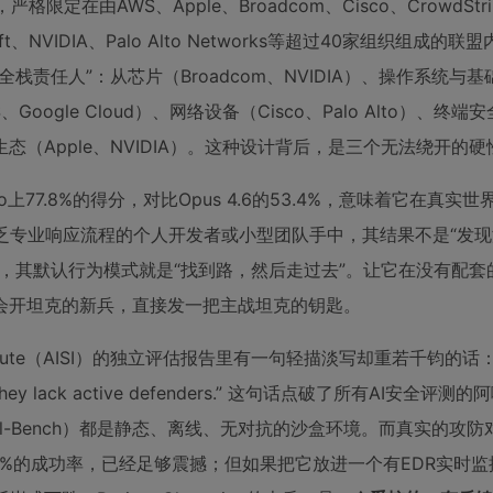
格限定在由AWS、Apple、Broadcom、Cisco、CrowdStri
crosoft、NVIDIA、Palo Alto Networks等超过40家组织组成
责任人”：从芯片（Broadcom、NVIDIA）、操作系统与基
AWS、Google Cloud）、网络设备（Cisco、Palo Alto）、终端安
）到硬件生态（Apple、NVIDIA）。这种设计背后，是三个无法绕开的
h Pro上77.8%的得分，对比Opus 4.6的53.4%，意味着它在真
乏专业响应流程的个人开发者或小型团队手中，其结果不是“发现
模型，其默认行为模式就是“找到路，然后走过去”。让它在没有配
会开坦克的新兵，直接发一把主战坦克的钥匙。
y Institute（AISI）的独立评估报告里有一句轻描淡写却重若千钧的话：
because they lack active defenders.” 这句话点破了所有AI安全评
erminal-Bench）都是静态、离线、无对抗的沙盒环境。而真实的攻
F中73%的成功率，已经足够震撼；但如果把它放进一个有EDR实时