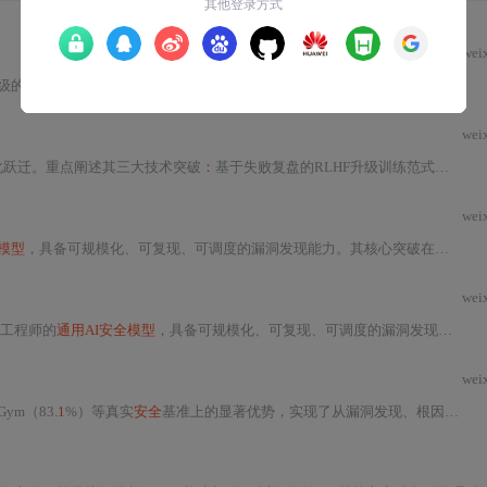
wei
从目标识别、静态分析、动态验证到POC生成的全链路自动化。其核心突破在于推理时计算（Test-time Compute）的动态调度、稀疏激活混合架构设计，以及基于
wei
化跃迁。重点阐述其三大技术突破
：
基于失败复盘的RLHF升级训练范式、四阶段沙盒化推理架构（侦察-假设-验证-利用），以及以风险认知为核心的悖论式对齐机制。同时详述Glasswing落地所需的可信计算环境（TCE）、三明治结构任务编排与
wei
I模型
，具备可规模化、可复现、可调度的漏洞发现能力。其核心突破在于稀疏激活混合架构、多阶段
wei
工程师的
通用AI安全模型
，具备可规模化、可复现、可调度的漏洞发现能力。其核心突破在于稀疏激活混合架构、多阶段
wei
Gym（83.
1
%）等真实
安全
基准上的显著优势，实现了从漏洞发现、根因分析到PoC生成的全链路自动化。其能力源于万亿级MoE架构、任务导向的强化学习（GRPO/RLHF）及推理时计算（Test-Time Compute）的协同增效。该