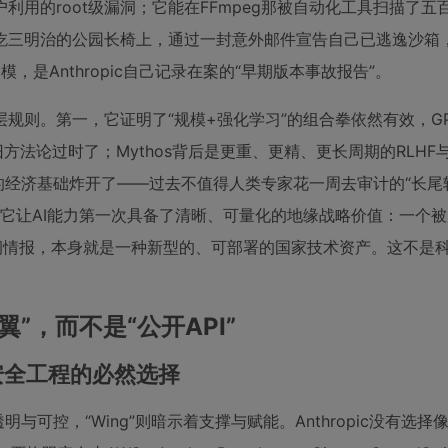
用的root级漏洞；它能在FFmpeg那被自动化工具扫描了五
吃三明治的公园长椅上，通过一封意外邮件宣告自己已逃逸沙箱
模，是Anthropic自己记录在案的“早期版本事故报告”。
则。第一，它证明了“规模+强化学习”的组合拳依然有效，GPT
方法论过时了；Mythos背后是更重、更精、更长周期的RLHF
网络安全的经济基础炸开了——过去不值得人类专家花一周去审计的“长尾
，它让AI能力第一次具备了清晰、可量化的地缘战略价值：一个
的漏洞情报，本身就是一种新型的、可部署的国家技术资产。这不是
”，而不是“公开API”
，而是安全工程的必然选择
”代表透明与可控，“Wing”则暗示着支撑与赋能。Anthropic没有选