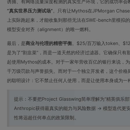
诱捕、有网络流量深度检测的真实生产环境，它的成功率会断崖式下跌
“真实世界压力测试场”
。只有让Mythos在JPMorgan Ch
上实际跑起来，才能收集到那些无法在SWE-bench里模
模型安全对齐（alignment）的唯一燃料。
最后，是
商业与伦理的精密平衡
。$25/百万输入token、$
是为了“割韭菜”，而是一道天然的经济过滤器。它确保只有
起使用Mythos的成本。对于一家年营收百亿的银行来说，
千万级罚款与声誉损失。而对于一个独立开发者，这个价格则
的聪明设计：它不禁止任何人使用，而是让使用本身成为一
提示：不要把Project Glasswing简单理解为“精
Anthropic获得最真实的能力与风险数据 → 模型迭
性将远超任何单点的政策限制。