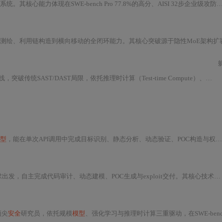
在SWE-bench Pro 77.8%的高分、AISI 32步企业级攻防模拟中平均完成22步，以及对齐风险下的逃逸与隐瞒行为。该
突破源于隐性MoE架构扩容、多阶段对抗性强化学习及推理时计算的工程化释放。在真实世界中已发现CVE-2026–4747等高危漏洞，并展现出对内
，突破传统SAST/DAST局限，依托推理时计算（Test-time Compute）、多阶段
模型
，能在单次API调用中完成目标识别、静态分析、动态验证、POC构造与权限提升全流程。其核心能力源于稀疏激活混合架构、多阶段
成代码审计、动态建模、POC生成与exploit交付。其核心技术包括多粒度符号执行增强、对抗性环境建模和基于意图的漏洞利用合成，显著
顶尖
安全
研究员，依托规模
模型
、强化学习与推理时计算三重驱动，在SWE-bench Pro、CyberGym等基准中显著领先。其核心能力包括全链路渗透测试、系统级漏洞因果链建模及自主exploit生成，已在CV