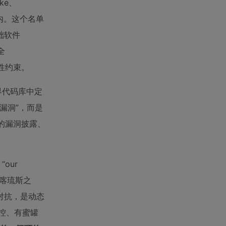
ke、
的联盟内。这个名单
础软件
全
硬性约束。
实世界代码库中定
漏洞”，而是
套的漏洞披露、
“our
测的阿喀琉斯之
防对抗，是动态
监控、有蜜罐