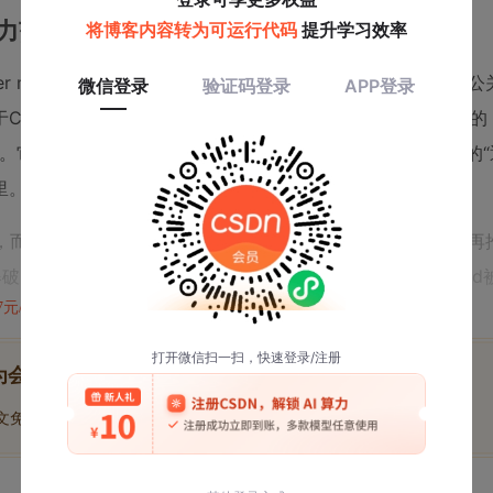
而是能力范式的根本迁移
ontier model”，而非一个“narrow cyber model”。这句话初
odeBERT微调的POC生成器），其工作流是线性的、僵化的
t脚本。它像一个功能单一的瑞士军刀，只能做一件事。而Mythos的
里。
描，而是先分析技术栈（前端框架、后端语言、数据库类型），再
录爆破，还是直接分析源码。它能
动态调整
：当一个SQLi payloa
47元/天
开通会员,解锁全文
为会员后, 你将解锁
博文免费学
优质文库回答免费看
付费资源9折优惠