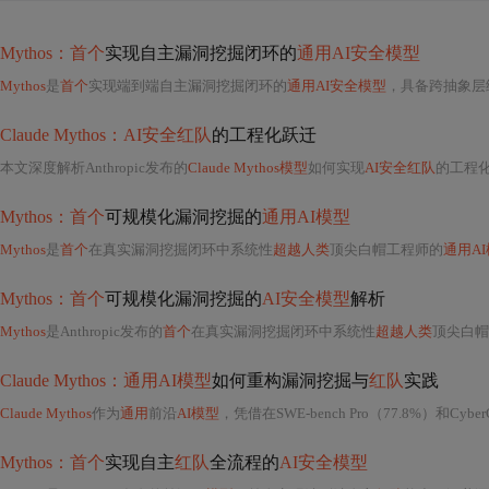
Mythos：首个
实现自主漏洞挖掘闭环的
通用AI安全模型
Mythos
是
首个
实现端到端自主漏洞挖掘闭环的
通用AI安全模型
，具备跨抽象层级的因果推理能力，支持
Claude Mythos：AI安全红队
的工程化跃迁
本文深度解析Anthropic发布的
Claude Mythos模型
如何实现
AI安全红队
的工程
Mythos：首个
可规模化漏洞挖掘的
通用AI模型
Mythos
是
首个
在真实漏洞挖掘闭环中系统性
超越人类
顶尖白帽工程师的
通用A
Mythos：首个
可规模化漏洞挖掘的
AI安全模型
解析
Mythos
是Anthropic发布的
首个
在真实漏洞挖掘闭环中系统性
超越人类
顶尖白帽
Claude Mythos：通用AI模型
如何重构漏洞挖掘与
红队
实践
Claude Mythos
作为
通用
前沿
AI模型
，凭借在SWE-bench Pro（77.8%）和Cyber
Mythos：首个
实现自主
红队
全流程的
AI安全模型