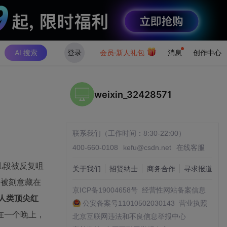
AI 搜索
登录
会员·新人礼包
消息
创作中心
weixin_32428571
联系我们（工作时间：8:30-22:00）
400-660-0108
kefu@csdn.net
在线客服
和几段被反复咀
关于我们
招贤纳士
商务合作
寻求报道
一个被刻意藏在
京ICP备19004658号
经营性网站备案信息
人类顶尖红
公安备案号11010502030143
营业执照
能在一个晚上，
北京互联网违法和不良信息举报中心