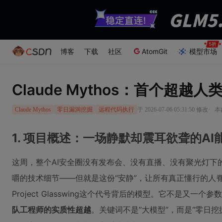
博客
下载
社区
AtomGit
模型市场
Claude Mythos：首个超越
·
于 2026-07-06 05:31:50 修改
本
Claude Mythos
零日漏洞挖掘
远程代码执行
1. 项目概述：一场静默却震耳欲聋的AI
这周，整个AI安全圈没有发布会、没有直播、没有聚光灯下的D
嚼的技术细节——但就是这份“安静”，让所有真正懂行的人脊背发凉。A
Project Glasswing这个代号背后的模型。它不是又一
队工程师的实质性超越
。关键词不是“大模型”，而是“零日挖掘