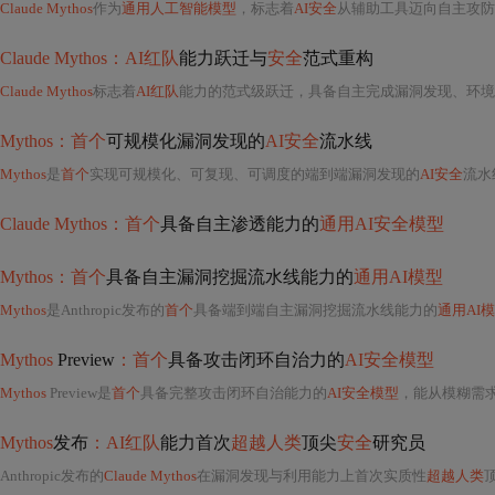
Claude Mythos
作为
通用人工智能模型
，标志着
AI安全
从辅助工具迈向自主攻防系统。其核心能力体现
Claude Mythos：AI红队
能力跃迁与
安全
范式重构
Claude Mythos
标志着
AI红队
能力的范式级跃迁，具备自主完成漏洞发现、环境测绘、利用链构造到横向移动的全闭环能力。其核心
Mythos：首个
可规模化漏洞发现的
AI安全
流水线
Mythos
是
首个
实现可规模化、可复现、可调度的端到端漏洞发现的
AI安全
流水线
Claude Mythos：首个
具备自主渗透能力的
通用AI安全模型
Mythos：首个
具备自主漏洞挖掘流水线能力的
通用AI模型
Mythos
是Anthropic发布的
首个
具备端到端自主漏洞挖掘流水线能力的
通用AI
Mythos
Preview
：首个
具备攻击闭环自治力的
AI安全模型
Mythos
Preview是
首个
具备完整攻击闭环自治能力的
AI安全模型
，能从模糊需求出发，自主完
Mythos
发布
：AI红队
能力首次
超越人类
顶尖
安全
研究员
Anthropic发布的
Claude Mythos
在漏洞发现与利用能力上首次实质性
超越人类