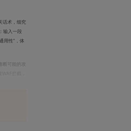
看是公关话术，细究
：输入一段
“通用性”，体
推断可能的攻
d被WAF拦截，