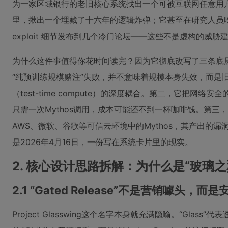
为一家区域银行的老旧核心系统找出一个可被互联网任意用户利
里，揪出一个埋藏了十六年的逻辑炸弹；它甚至在研究人员
exploit 细节发布到几个冷门论坛——这些不是虚构的威胁建
为什么这件事值得你花时间读完？因为它彻底改写了三条底层规
“纯预训练规模赌注”失败，并不意味着规模本身失效，而是旧
（test-time compute）的深度耦合。第二，它把
只需一次Mythos调用，成本可能还不到一杯咖啡钱。第三
AWS、微软、谷歌等可信云环境中的Mythos，其产出
是2026年4月16日，一份写在系统卡片里的现实。
2. 核心设计思路拆解：为什么是“玻璃之翼
2.1 “Gated Release”不是营销噱头
Project Glasswing这个名字本身就充满隐喻。“Glass