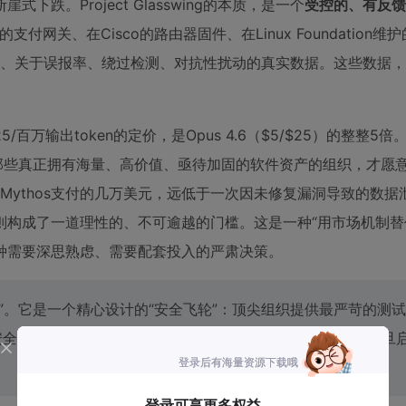
。Project Glasswing的本质，是一个
受控的、有反馈
ase的支付网关、在Cisco的路由器固件、在Linux Foundation
拟的、关于误报率、绕过检测、对抗性扰动的真实数据。这些数据
125/百万输出token的定价，是Opus 4.6（$5/$25）的整整5
那些真正拥有海量、高价值、亟待加固的软件资产的组织，才愿
为Mythos支付的几万美元，远低于一次因未修复漏洞导致的数据
构成了一道理性的、不可逾越的门槛。这是一种“用市场机制替
种需要深思熟虑、需要配套投入的严肃决策。
英俱乐部”。它是一个精心设计的“安全飞轮”：顶尖组织提供最严苛的测试
代更安全、更可靠 → 更多关键组织加入 → 飞轮加速。这个飞轮一旦