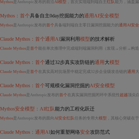
Mythos
是Anthropic发布的前沿
AI模型
，首次实现端到端自主
红队
能力，涵盖漏洞定位、符号执行分析、P
Mythos：首个
具备自主0day挖掘能力的
通用AI安全模型
Mythos
是Anthropic发布的
首个
具备端到端自主零日漏洞挖掘能力的
通用AI安
Claude Mythos：首个通用AI
漏洞利用
模型
的技术解析
Claude Mythos
是
首个
能在单次推理中完成端到端漏洞利用（发现→分析→构造
Claude Mythos：首个
通过32步真实攻防链的
通用
大
模型
Claude Mythos
是
首个
在真实高对抗场景中稳定完成32步企业级攻击链的
通用
Claude Mythos：首个
可规模化漏洞挖掘的
AI安全模型
Claude Mythos
是Anthropic发布的
首个
在真实漏洞挖掘闭环中系统性
超越
顶尖
Mythos安全模型：AI红队
能力的工程化跃迁
Mythos
是Anthropic发布的面向
AI安全红队
任务的专用大
模型
，其核心突破在于
Claude Mythos：通用AI
如何重塑网络
安全
攻防范式