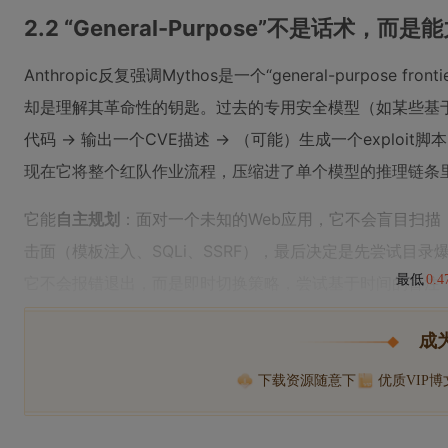
2.2 “General-Purpose”不是话术，
Anthropic反复强调Mythos是一个“general-purpose fr
却是理解其革命性的钥匙。过去的专用安全模型（如某些基于C
代码 → 输出一个CVE描述 → （可能）生成一个exploi
现在它将整个红队作业流程，压缩进了单个模型的推理链条
它能
自主规划
：面对一个未知的Web应用，它不会盲目扫
击面（模板注入、SQLi、SSRF），最后决定是先尝试目
最低
0.
它不会报错退出，而是即时切换策略，尝试基于时间的盲注
成
下载资源随意下
优质VIP