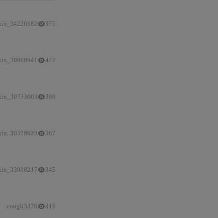
xin_34226182
375
xin_30908941
422
xin_30733003
360
红队
博弈训练范式、动态计算预算分配器（DCBA）及
xin_30378623
367
红队
博弈强化学习、动态计算预算分
xin_33908217
345
congli3478
415