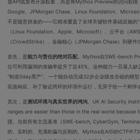
放API或发布开源权重，而是将Mythos Preview的访问权限，严
Google、JPMorgan Chase、Linux Foundation、Mi
不是随意拼凑的——它精准覆盖了全球关键软件基础设施的“全栈
（Linux Foundation、Apple、Microsoft）、云平台（
（CrowdStrike）、金融核心（JPMorgan Chase
首先，是
能力与责任的绝对匹配
。Mythos在SWE-benc
位可利用漏洞的准确率提升了近45%。这种能力一旦落入缺
“制造0day黑产”。一个能自动完成32步企业级攻击链的
应急响应、补丁验证闭环的环境中运行，无异于给一个刚学
其次，是
测试环境与真实世界的鸿沟
。UK AI Securit
ranges are easier than those in the real world 
踵。当前所有主流基准（SWE-bench, CyberGym, T
的、实时的、充满欺骗与反制的。Mythos在AISI的CT