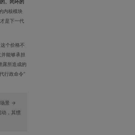
的、闭环的
维护的内核模块
，才是下一代
倍。这个价格不
意并能够承担
泄露所造成的
代行政命令”
场景 →
启动，其惯