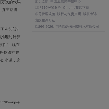
百万次的代码
家长监护
中国互联网举报中心
网络110报警服务
Chrome商店下载
，并主动将
账号管理规范
版权与免责声明
版权申诉
出版物许可证
©1999-2026北京创新乐知网络技术有限公司
-4.5式的
与推理时计算
软件”，现在
被严格管控在
科幻小说，这
择像往常一样开