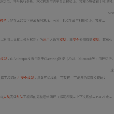
OC构造与跨平台迁移验证。其核心突破在于推理时计算（test-time compute）、漏洞语义门控机制（VSGM）和exploit生成专用头（EGH），在AISI攻击模拟中达成22/32步完成率，显著
wei
全模型
，能在无监督下完成漏洞发现、分析、PoC生成与利用验证。其核心能力基于跨版本代码理解、动态环境感知与工程化Exploit流水线，已在SWE-bench Pro达77.8%准确率，并成功产出181个真实Exploit。部署需通过Project Glasswing联盟的严格准入机制，依赖Harness中间件实现意图约束、结果验证与知识沉淀，强调‘能力契约’而非单纯API调用。
→利用→提权→横向移动）的
通用
大语言
模型
，非
安全
专用微调
模型
。其核心突破在于参数规模与RLHF训练范式升级、推理时计算（Test-time Compute）的可扩展调度机制，以及嵌入开发工作流的
大
模型
，由Anthropic发布并限于Glasswing联盟（AWS、Microsoft等）闭环运行。其核心能力体现在AISI‘The Last Ones’评估中达成30%全链路成功率，并在SWE-bench Pro与CyberGym等实战导向基准上
这
白帽工程师的
AI安全模型
，具备可规模化、可复现、可调度的漏洞发现能力。其核心突破在于恶意向代码语义理解、长程策略博弈推理架构、多步工具协同调用及高保真思考链缓存。它重构
将
人类
高级
红队
工程师的完整思维闭环（漏洞发现→上下文理解→POC构造→绕过检测→提权落地）压缩至单次推理内。它采用语义驱动模糊测试、MoE架构下的领域专家路由、RLHC强化学习范式，并依托Project Glasswing实现供应链级