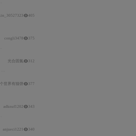
xin_30527323
405
congli3478
375
光合固氮
312
显著
个世界有猫饼
377
adknuf1202
343
anjueci1221
340