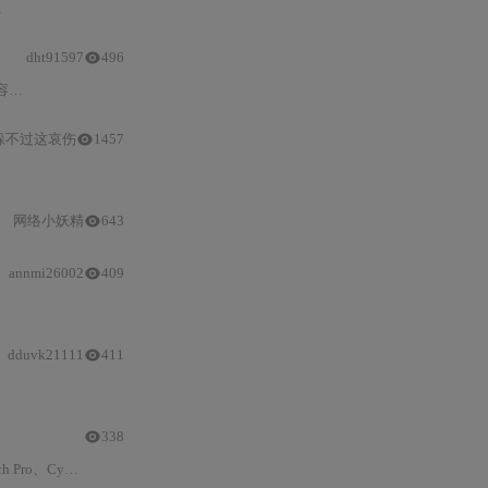
模型
推动
安全
团队
dht91597
496
核级
躲不过这哀伤
1457
红队
博弈训练与稀疏激活架构，在真实环境中完成从提示词到CVE的全自动
网络小妖精
643
annmi26002
409
红队
博弈强化学习及推
dduvk21111
411
超
338
E-2026–4747等真实案例中验证。