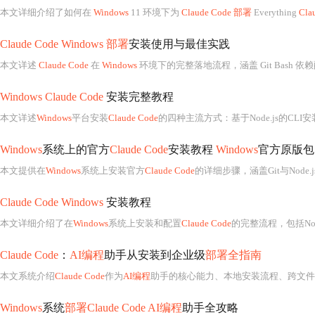
本文详细介绍了如何在
Windows
11 环境下为
Claude Code 部署
Everything
Cla
Claude Code Windows 部署
安装使用与最佳实践
本文详述
Claude Code
在
Windows
环境下的完整落地流程，涵盖 Git Bash 依赖配置、PowerShell/WinGet 安装、O
Windows Claude Code
安装完整教程
本文详述
Windows
平台安装
Claude Code
的四种主流方式：基于Node.js的CLI安
Windows
系统上的官方
Claude Code
安装教程
Windows
官方原版包
本文提供在
Windows
系统上安装官方
Claude Code
的详细步骤，涵盖Git与Node.js前置环境配置、一键及手动设置A
Claude Code Windows
安装教程
本文详细介绍了在
Windows
系统上安装和配置
Claude Code
的完整流程，包括Node
Claude Code
：
AI编程
助手从安装到企业级
部署全指南
本文系统介绍
Claude Code
作为
AI编程
助手的核心能力、本地安装流程、跨文件代码重构操作、资
Windows
系统
部署Claude Code AI编程
助手全攻略