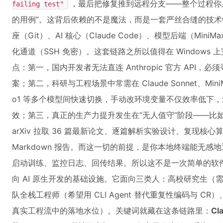
，最后把修复推到远程分支——整个过程你
failing test"
的用例”。这背后依赖的不是魔法，而是一套严丝合缝的技术链
座（Git）、AI 核心（Claude Code）、模型后端（MiniM
化通道（SSH 免密）。这套链路之所以值得在 Windows
点：第一，国内开发者无法直连 Anthropic 官方 API
案；第二，科研与工程场景中常需在 Claude Sonnet、MiniMax
o1 等多个模型间快速切换，手动改环境变量不仅效率低下
效；第三，真正的生产力提升发生在“无人值守”阶段——比如让 C
arXiv 拉取 36 篇最新论文、逐篇解析实验设计、复现核
Markdown 报告。而这一切的前提，是你本地终端能无感地
启动训练、监控日志、回传结果。所以这不是一次简单的软件安
向 AI 原生开发的基础设施。它面向三类人：高校研究生
队全栈工程师（希望用 CLI Agent 替代重复性编码与 CR）
真实工程流中的落地水位）。关键词就藏在这条链路里：
Cl