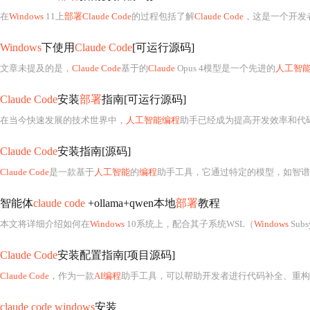
在
Windows
11上
部署Claude Code
的过程包括了解
Claude Code
，这是一个开发
Windows
下使用
Claude Code
[可运行源码]
文章未提及的是，
Claude Code
基于的
Claude
Opus 4模型是一个先进的
人工智
Claude Code
安装
部署
指南[可运行源码]
在当今快速发展的技术世界中，
人工智能编程
助手已经成为提高开发效率和代
Claude Code
安装指南[源码]
Claude Code
是一款基于
人工智能
的
编程
助手工具，它通过特定的模型，如智谱
智能体
claude code
+ollama+qwen本地
部署
教程
本文将详细介绍如何在
Windows
10系统上，配合其子系统WSL（
Windows
Subs
Claude Code
安装配置指南[项目源码]
Claude Code
，作为一款
AI编程
助手工具，可以帮助开发者进行代码补全、重构和文档生成
claude code windows
安装