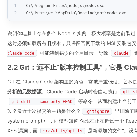
1
C:\Program Files\nodejs\node.exe
2
C:\Users\wcl\AppData\Roaming\npm\node.exe
说明你电脑上存在多个 Node.js 实例，极大概率是之前装过 
这时必须卸载所有旧版本，只保留官网下载的 MSI 安装包
可能装到错误的全局目录，导致
claude-code
claude
2.2 Git：远不止“版本控制工具”，它是 Cla
Git 在 Claude Code 架构里的角色，常被严重低估。它
分析的元数据源
。Claude Code 启动时会自动执行
git s
等命令，从而构建出当前工
git diff --name-only HEAD
改？最近十次提交的主题是什么？
里排除了哪
.gitignore
system prompt 中，让模型知道“你现在正在调试一个 R
XSS 漏洞，而
是新添加的文件”。没有 G
src/utils/api.ts