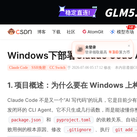
博客
下载
社区
AtomGit
模型市场
×
未登录
🎁
￥30
Windows下部署Claude Co
登录领取最高
算力币
·
于 2026-07-06 05:17:12 修改
本内容遵循CC 
Claude Code
SSH免密
CC Switch
1. 项目概述：为什么要在 Windows 
Claude Code 不是又一个“AI 写代码”的玩具，它是
发闭环的 CLI Agent。它不只生成几行函数，而是能读懂你整
和
的依赖关系、自动
package.json
pyproject.toml
败用例的根本原因、修改
、执行
.gitignore
git add 