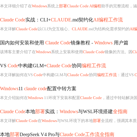
本文详细介绍了在
Windows
系统上
部署Claude Code AI编程
助手的完整流程，涵盖环境准备、地区限制绕过、账户授权、CC Switch模型
Claude Code
实战：CLI+
CLAUDE
.md契约化
AI编程工作流
本文详解
Claude Code
以CLI为交互核心、
CLAUDE
.md为结构化需求契约的
AI
国内如何安装和使用
Claude Code
镜像教程 -
Windows
用户篇
该博客主要介绍了在
Windows
系统上安装和使用
Claude Code
镜像的方法。因
Cl
VS
Code
中构建GLM+
Claude Code
协同
编程工作流
本文详解如何在VS
Code
中构建GLM与
Claude Code
协同
编程工作流
：通过VS
C
Windows
11
claude code
配置中转方案
本文介绍如何在
Windows
11环境下安装和配置
Claude Code
，通过中转站解决国内访问Anthrop
Claude Code
本地
部署
实战：
Windows
与WSL环境搭建
全指南
本文详解
Claude Code
在
Windows
与WSL环境下的本地
部署
全流程，强调其本质
本地
部署
DeepSeek V4 Pro与
Claude Code工作流全指南