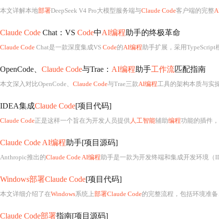
本文详解本地
部署
DeepSeek V4 Pro大模型服务端与
Claude Code
客户端的完整
A
Claude Code
Chat：VS
Code
中
AI编程
助手的终极革命
Claude Code
Chat是一款深度集成VS
Code
的
AI编程
助手扩展，采用TypeScript模块化架构，支持双向Webview通信、会话持久化与MCP服
OpenCode、
Claude Code
与Trae：
AI编程
助手
工作流
匹配指南
本文深入对比OpenCode、
Claude Code
与Trae三款
AI编程
工具的架构本质与实操适
IDEA集成
Claude Code
[项目代码]
Claude Code
正是这样一个旨在为开发人员提供
人工智能
辅助
编程
功能的插件，
Claude Code AI编程
助手[项目源码]
Anthropic推出的
Claude Code AI编程
助手是一款为开发终端和集成开发环境（I
Windows部署Claude Code
[项目代码]
本文详细介绍了在
Windows
系统上
部署Claude Code
的完整流程，包括环境准备
Claude Code部署
指南[项目源码]