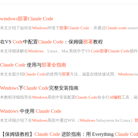
windows部署Claude Code
本文介绍了如何在
Windows
环境下
部署Claude Code
，并通过
Claude-code
-rou
在VS
Code
中配置
Claude Code
：保姆级
部署
教程
本文详细讲解在
Windows
、Linux、Mac系统中于VS
Code部署Claude Code
插件的完整流
Claude Code
使用与
部署全指南
本文全面介绍
Claude Code
的使用与
部署
方法，涵盖在线快速试用、
Windows
/
Windows
下
Claude Code
完整安装指南
本教程详细指导在
Windows
系统中安装配置
Claude Code
命令行
AI编程
工具，涵盖Gi
Windows
中使用
Claude Code
本文详细介绍了在
Windows
系统中通过WSL（
Windows
Subsystem for Linux）
【保姆级教程】
Claude Code
进阶指南：用 Everything
Claude Co