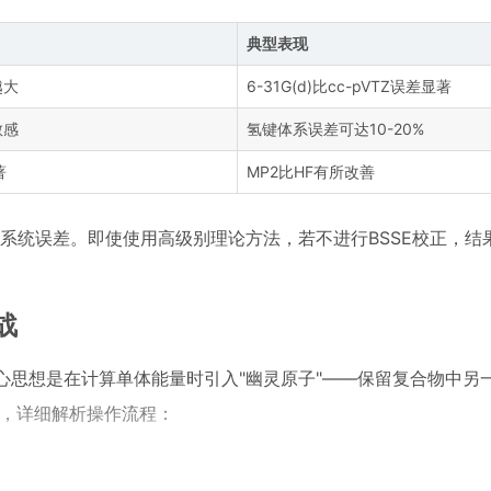
典型表现
越大
6-31G(d)比cc-pVTZ误差显著
敏感
氢键体系误差可达10-20%
著
MP2比HF有所改善
的系统误差。即使使用高级别理论方法，若不进行BSSE校正，结
实战
E校正，其核心思想是在计算单体能量时引入"幽灵原子"——保留复合物中
例，详细解析操作流程：