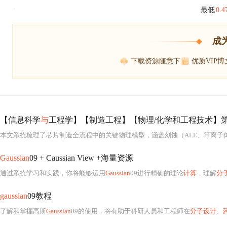
最低
0.
`
成
下载资源随意下
优质VIP
【信息科学
与
工程学】【制造工程】【物理/化学和工程技术】第
本文系统梳理了芯片制造全流程中的关键物理模型，涵盖刻蚀（ALE、等离子体鞘层
Gaussian
09 + Caussian View +海量资源
通过系统学习和实践，你将能够运用
Gaussian
09进行精确的理论
计算
，理解
分
gaussian
09教程
了解和掌握高斯
Gaussian
09的使用，将有助于科研人员和工程师在
分子设计
、