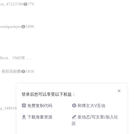
xin_47223769
779
3.
neralgaofajin
1898
算
软件。
ock、VMD等，核心方法涵盖
分子
动力学模拟、量子化学
计算
和AI辅助
设计
。
燕郊高校圈
1858
领域。
×
SW_孙维
登录后您可以享受以下权益：
免费复制代码
和博主大V互动
q_34801897
9039
下载海量资源
发动态/写文章/加入社
区
SW_孙维