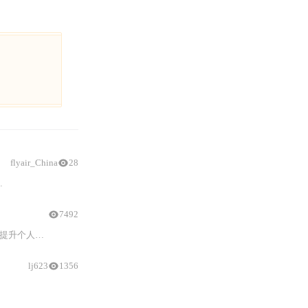
flyair_China
28
与
沟道
7492
作有着显著的推动作用。
lj623
1356