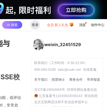
AI 搜索
登录
会员·新人礼包
消息
创作中心
能与
weixin_32451529
联系我们（工作时间：8:30-22:00）
400-660-0108
kefu@csdn.net
在线客服
SSE校
关于我们
招贤纳士
商务合作
寻求报道
京ICP备19004658号
经营性网站备案信息
公安备案号11010502030143
营业执照
由能，或评估
北京互联网违法和不良信息举报中心
算时，常常忽