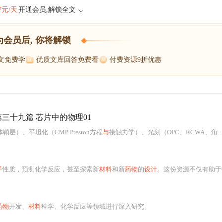
47元/天
开通会员,解锁全文
为会员后, 你将解锁
博文免费学
优质文库回答免费看
付费资源9折优惠
三十九篇 芯片中的物理01
）、平坦化（CMP Preston方程
与
接触力学）、光刻（OPC、RCWA、角谱法）、薄膜沉积（CVD边界层、KMC）、掺杂（离子注入Monte Carlo
子
性质，预测化学反应，甚至探索新
材料
和新
药物
的
设计
。这份资源不仅有助于提升个人的专业技能，也对科研工
药物
开发、
材料
科学、化学反应等领域进行深入研究。