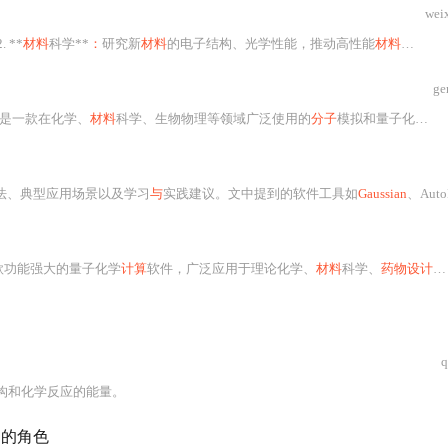
wei
**
材料
科学**
：
研究新
材料
的电子结构、光学性能，推动高性能
材料
的发现。
ge
03是一款在化学、
材料
科学、生物物理等领域广泛使用的
分子
模拟和量子化学
计
法、典型应用场景以及学习
与
实践建议。文中提到的软件工具如
Gaussian
、AutoD
款功能强大的量子化学
计算
软件，广泛应用于理论化学、
材料
科学、
药物设计
等
q
构和化学反应的能量。
中的角色