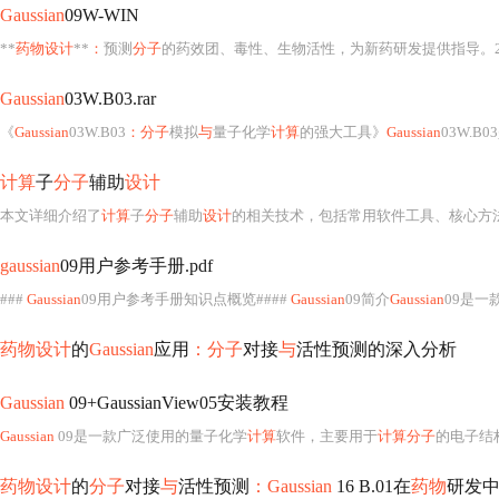
Gaussian
09W-WIN
**
药物设计
**
：
预测
分子
的药效团、毒性、生物活性，为新药研发提供指导。2. 
Gaussian
03W.B03.rar
《
Gaussian
03W.B03
：分子
模拟
与
量子化学
计算
的强大工具》
Gaussian
03W.B
计算
子
分子
辅助
设计
本文详细介绍了
计算
子
分子
辅助
设计
的相关技术，包括常用软件工具、核心方
gaussian
09用户参考手册.pdf
###
Gaussian
09用户参考手册知识点概览####
Gaussian
09简介
Gaussian
09是一
药物设计
的
Gaussian
应用
：分子
对接
与
活性预测的深入分析
Gaussian
09+GaussianView05安装教程
Gaussian
09是一款广泛使用的量子化学
计算
软件，主要用于
计算分子
的电子结
药物设计
的
分子
对接
与
活性预测
：Gaussian
16 B.01在
药物
研发