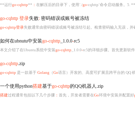
**运行
go-cqhttp
**
：
在解压后的目录下，使用`./
go-
cqhttp`命令启动服务。5. *
go-cqhttp 登录
失败
:
密码错误或账号被冻结
go-cqhttp登录
失败通常由密码错误或账号被冻结引起。检查密码输入无误，并
如何在ubnutu中安装
go-cqhttp
_1.0.0
-
rc5
本文介绍了在Ubuntu系统中安装
go-cqhttp
_1.0.0
-
rc5的详细步骤。首先更新软
go-cqhttp
.zip
go-cqhttp
是一款基于
Golang
（
Go
语言）开发的、高度可扩展且跨平台的 QQ 机器人 HTTP AP
一个使用python
搭建
基于
go-cqhttp
的QQ机器人.zip
搭建
过程通常包括以下几个步骤
：
首先，开发者需要在
Go
环境中安装并配置好