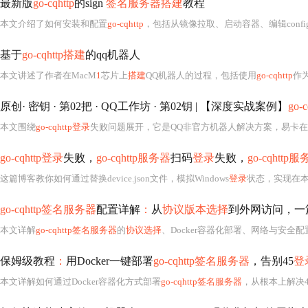
最新版
go-cqhttp
的sign
签名服务器搭建
教程
本文介绍了如何安装和配置
go-cqhttp
，包括从镜像拉取、启动容器、编辑config.
基于
go-cqhttp搭建
的qq机器人
本文讲述了作者在MacM
1
芯片上
搭建
QQ机器人的过程，包括使用
go-cqhttp
作
原创· 密钥 · 第02把 · QQ工作坊 · 第02钥 | 【深度实战案例】
go-
本文围绕
go-cqhttp登录
失败问题展开，它是QQ非官方机器人解决方案，易卡在
go-cqhttp登录
失败，
go-cqhttp服务器
扫码
登录
失败，
go-cqhtt
这篇博客教你如何通过替换device.json文件，模拟Windows
登录
状态，实现在
go-cqhttp签名服务器
配置详解
：
从
协议版本选择
到外网访问，一
本文详解
go-cqhttp签名服务器
的
协议选择
、Docker容器化部署、网络与安全配置（含
保姆级教程
：
用Docker一键部署
go-cqhttp签名服务器
，告别45
登
本文详解如何通过Docker容器化方式部署
go-cqhttp签名服务器
，从根本上解决4