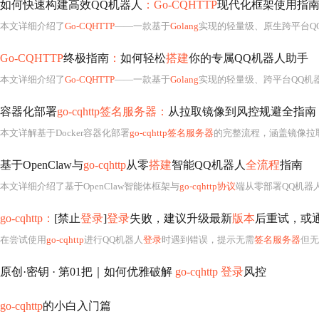
如何快速构建高效QQ机器人
：Go-CQHTTP
现代化框架使用指
本文详细介绍了
Go-CQHTTP
——一款基于
Golang
实现的轻量级、原生跨平台Q
Go-CQHTTP
终极指南
：
如何轻松
搭建
你的专属QQ机器人助手
本文详细介绍了
Go-CQHTTP
——一款基于
Golang
实现的轻量级、跨平台QQ机器人框
容器化部署
go-cqhttp签名服务器：
从拉取镜像到风控规避全指南
本文详解基于Docker容器化部署
go-cqhttp签名服务器
的完整流程，涵盖镜像拉
基于OpenClaw与
go-cqhttp
从零
搭建
智能QQ机器人
全流程
指南
本文详细介绍了基于OpenClaw智能体框架与
go-cqhttp协议
端从零部署QQ机器
go-cqhttp：
[禁止
登录
]
登录
失败，建议升级最新
版本
后重试，或通
在尝试使用
go-cqhttp
进行QQ机器人
登录
时遇到错误，提示无需
签名服务器
但无
原创·密钥 · 第01把｜如何优雅破解
go-cqhttp 登录
风控
go-cqhttp
的小白入门篇