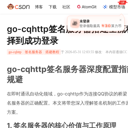
博客
下载
社区
AtomGit
模型市场
×
未登录
🎁
￥30
go-cqhttp签名服务器搭建
登录领取最高
算力币
择到成功登录
·
于 2026-05-31 12:03:55 修改
本内容遵循CC 4
go-cqhttp
签名服务器
搭建教程
go-cqhttp签名服务器深度配
规避
在即时通讯自动化领域，go-cqhttp作为连接QQ协议的
名服务器的正确配置。本文将带您深入理解签名机制的工作
方案。
1. 签名服务器的核心价值与工作原理