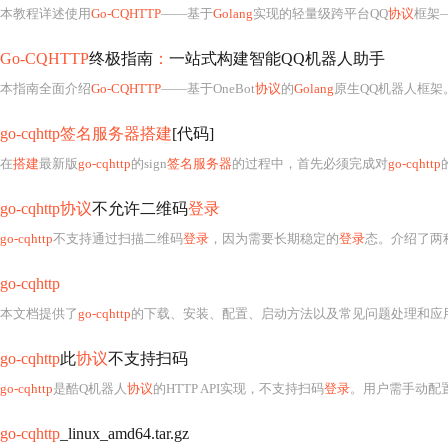
本教程详述使用
Go-CQHTTP
——基于
Golang
实现的轻量级跨平台QQ
协议
框架
Go-CQHTTP
终极指南
：
一站式构建智能QQ机器人助手
本指南全面介绍
Go-CQHTTP
——基于OneBot
协议
的
Golang
原生QQ机器人框架。涵盖5分钟快速部
go-cqhttp签名服务器搭建
[代码]
在
搭建
最新版
go-cqhttp
的sign
签名服务器
的过程中，首先必须完成对
go-cqhttp
go-cqhttp协议
不允许二维码
登录
go-cqhttp
不支持通过扫描二维码
登录
，因为需要长期稳定的
登录
态。介绍了两
go-cqhttp
本文档提供了
go-cqhttp
的下载、安装、配置、启动方法以及常见问题处理和应
go-cqhttp
此
协议
不支持扫码
go-cqhttp
是酷Q机器人
协议
的HTTP API实现，不支持扫码
登录
。用户需手动配置账号信息，
go-cqhttp
_linux_amd64.tar.gz