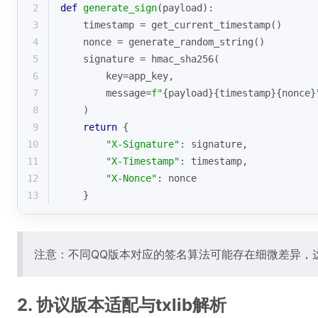
2
def
generate_sign
(
payload
):
3
    timestamp = get_current_timestamp()
4
    nonce = generate_random_string()
5
    signature = hmac_sha256(
6
        key=app_key,
7
        message=
f"
{payload}
{timestamp}
{nonce}
8
    )
9
return
 {
10
"X-Signature"
: signature,
11
"X-Timestamp"
: timestamp,
12
"X-Nonce"
: nonce
13
    }
注意：不同QQ版本对应的签名算法可能存在细微差异，
2. 协议版本适配与txlib解析