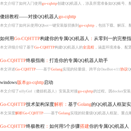
本文介绍了如何入门使用
go-cqhttp
创建QQ机器人，涉及所需准备如QQ账号、配
傻妞教程——对接QQ机器人
go-cqhttp
本文介绍了如何从使用QQbot一键安装版切换到
go-cqhttp
，包括下载、解压、
如何用
Go-CQHTTP
构建你的专属QQ机器人
：
从零到一的完整
本文详细介绍了基于
Go-CQHTTP
构建QQ机器人的
全流程
，涵盖环境准备、配
Go-CQHTTP
终极指南
：
打造你的专属QQ机器人助手
本文详述
Go-CQHTTP
——基于
Golang
实现的轻量级、跨平台OneBot-v11
协议
windows
版本go-cqhttp
启动
本文介绍了sillyGirl（傻妞机器人）安装及对接
go-cqhttp
的过程。因docker安装
Go-CQHTTP
技术架构深度
解析：
基于
Golang
的QQ机器人框架
本文深度
解析Go-CQHTTP
——基于
Golang
实现的轻量级QQ机器人框架。重点
Go-CQHTTP
终极教程
：
如何用5个步骤
搭建
你的专属QQ机器人