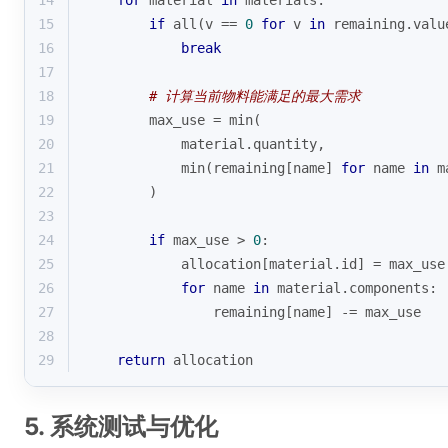
14
for
 material 
in
 materials:
15
if
all
(v == 
0
for
 v 
in
 remaining.valu
16
break
17
18
# 计算当前物料能满足的最大需求
19
        max_use = 
min
(
20
            material.quantity,
21
min
(remaining[name] 
for
 name 
in
 m
22
        )
23
24
if
 max_use > 
0
:
25
            allocation[material.
id
] = max_use
26
for
 name 
in
 material.components:
27
                remaining[name] -= max_use
28
29
return
 allocation
5. 系统测试与优化