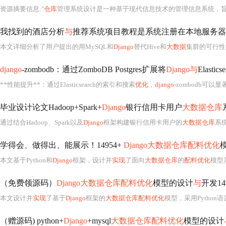
资源摘要信息:"
仓库
管理系统设计是一种基于现代信息技术的管理信息系统，
我找到的酒店分析
与
推荐系统项目教程是系统注册在本地服务器
本文详细分析了用户提出的用MySQL和
Django
替代Hive和
大数据
集群的可行性
django
-zombodb：通过ZomboDB Postgres扩展将
Django与
Elasti
**性能提升**：通过Elasticsearch的索引和搜索
优化
，
django
-zombodb可以
毕业设计论文Hadoop+Spark+
Django
银行信用卡用户
大数据仓库
通过结合Hadoop、Spark以及
Django
框架构建银行信用卡用户的
大数据仓库
系
学得会、做得出、能展示！14954+
Django大数据仓库配料优化
本文基于Python和
Django
框架，设计并
实现
了面向
大数据仓库
的
配料优化
模型系统。
（免费领源码）
Django大数据仓库配料优化
模型的设计
与
开发14954-计算
本文设计并
实现
了基于
Django
框架的
大数据仓库配料优化
模型，采用Python
（赠源码) python+
Django
+mysql
大数据仓库配料优化
模型的设计