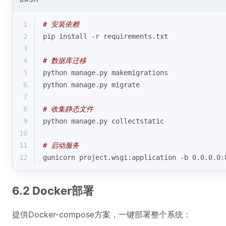
1
# 安装依赖
2
pip install -r requirements.txt
3
4
# 数据库迁移
5
python manage.py makemigrations
6
python manage.py migrate
7
8
# 收集静态文件
9
python manage.py collectstatic
10
11
# 启动服务
12
gunicorn project.wsgi:application -b 0.0.0.0:
6.2 Docker部署
提供Docker-compose方案，一键部署整个系统：