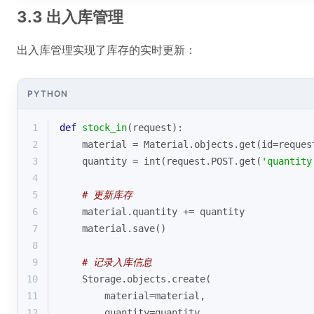
3.3 出入库管理
出入库管理实现了库存的实时更新：
PYTHON
1
def
stock_in
(
request
):
2
    material = Material.objects.get(
id
=reques
3
    quantity = 
int
(request.POST.get(
'quantity
4
5
# 更新库存
6
    material.quantity += quantity
7
    material.save()
8
9
# 记录入库信息
10
    Storage.objects.create(
11
        material=material,
12
        quantity=quantity,