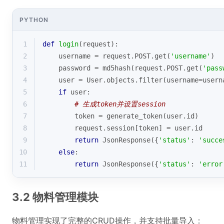
PYTHON
1
def
login
(
request
):
2
    username = request.POST.get(
'username'
)
3
    password = md5hash(request.POST.get(
'pass
4
    user = User.objects.
filter
(username=usern
5
if
 user:
6
# 生成token并设置session
7
        token = generate_token(user.
id
)
8
        request.session[token] = user.
id
9
return
 JsonResponse({
'status'
: 
'succe
10
else
:
11
return
 JsonResponse({
'status'
: 
'error
3.2 物料管理模块
物料管理实现了完整的CRUD操作，并支持批量导入：