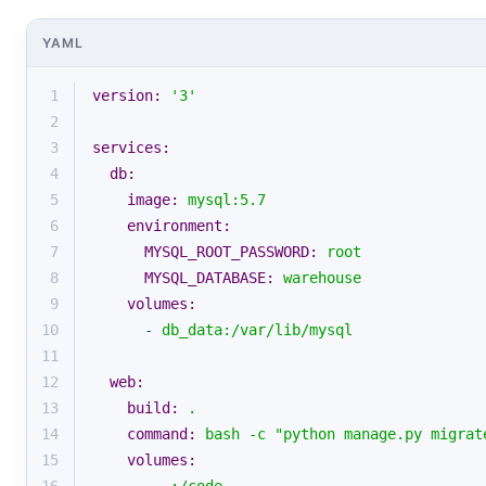
YAML
1
version:
'3'
2
3
services:
4
db:
5
image:
mysql:5.7
6
environment:
7
MYSQL_ROOT_PASSWORD:
root
8
MYSQL_DATABASE:
warehouse
9
volumes:
10
-
db_data:/var/lib/mysql
11
12
web:
13
build:
.
14
command:
bash
-c
"python manage.py migrat
15
volumes: