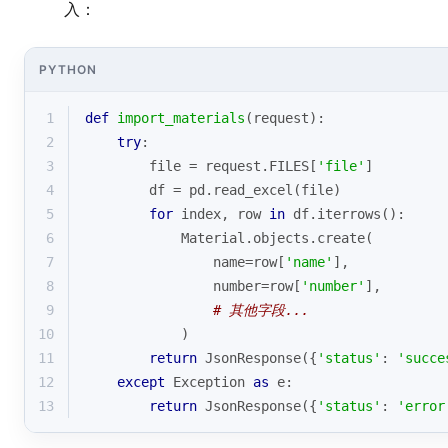
入：
PYTHON
1
def
import_materials
(
request
):
2
try
:
3
        file = request.FILES[
'file'
]
4
        df = pd.read_excel(file)
5
for
 index, row 
in
 df.iterrows():
6
            Material.objects.create(
7
                name=row[
'name'
],
8
                number=row[
'number'
],
9
# 其他字段...
10
            )
11
return
 JsonResponse({
'status'
: 
'succe
12
except
 Exception 
as
 e:
13
return
 JsonResponse({
'status'
: 
'error