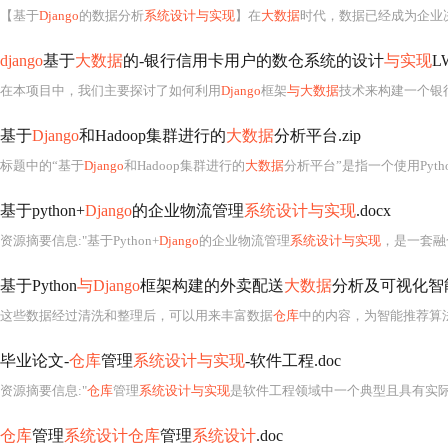
【基于
Django
的数据分析
系统设计与实现
】在
大数据
时代，数据已经成为企业决策和业务发展的重要驱动力
django
基于
大数据
的-银行信用卡用户的数仓系统的设计
与实现
L
在本项目中，我们主要探讨了如何利用
Django
框架
与大数据
技术来构建一个银
基于
Django
和Hadoop集群进行的
大数据
分析平台.zip
标题中的“基于
Django
和Hadoop集群进行的
大数据
分析平台”是指一个使用Pyth
基于python+
Django
的企业物流管理
系统设计与实现
.docx
资源摘要信息:"基于Python+
Django
的企业物流管理
系统设计与实现
，是一套融
基于Python
与Django
框架构建的外卖配送
大数据
分析及可视化智能
这些数据经过清洗和整理后，可以用来丰富数据
仓库
中的内容，为智能推荐算法提供
毕业论文-
仓库
管理
系统设计与实现
-软件工程.doc
资源摘要信息:"
仓库
管理
系统设计与实现
是软件工程领域中一个典型且具有实际应用价值的课题，其核心目标是通过信息化手段提升企业仓
仓库
管理
系统设计仓库
管理
系统设计
.doc