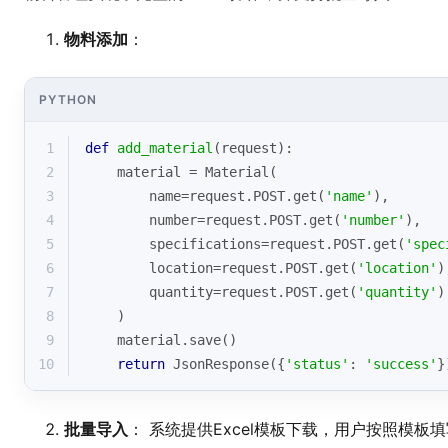
物料添加
：
PYTHON
1
def
add_material
(
request
):
2
    material = Material(
3
        name=request.POST.get(
'name'
),
4
        number=request.POST.get(
'number'
),
5
        specifications=request.POST.get(
'spec
6
        location=request.POST.get(
'location'
)
7
        quantity=request.POST.get(
'quantity'
)
8
    )
9
    material.save()
10
return
 JsonResponse({
'status'
: 
'success'
}
批量导入
： 系统提供Excel模板下载，用户按照模