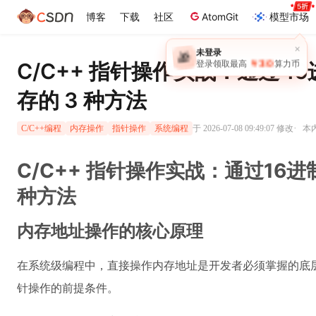
博客
下载
社区
AtomGit
模型市场
×
未登录
🎁
￥30
C/C++ 指针操作实战：通过 1
登录领取最高
算力币
存的 3 种方法
·
于 2026-07-08 09:49:07 修改
本内
C/C++编程
内存操作
指针操作
系统编程
C/C++ 指针操作实战：通过16
种方法
内存地址操作的核心原理
在系统级编程中，直接操作内存地址是开发者必须掌握的底
针操作的前提条件。