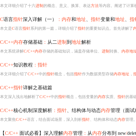
本文详细介绍了十六
进制
的概念、意义、换算、表达
方法
等内容。阐述了计算
C
语言
指针
深入详解（一）
：内存
和
地址
、
指针
变量和
地址
、
指
本文是
C
语言
指针
系列的第一篇，详细介绍了
指针
的重要知识点。首先讲解了
C/C++内存
存储基础
：
从二
进制
到
地址
解析
本文系统讲解
C/C++内存
存储的基础知识，涵盖存储单位、
进制
转换、
内存地
C/C++
知识教程
：指针
本文详细介绍了
C/C++
中的
指针
概念，包括
指针
作为数据类型存储
内存地址
，
C/C++指针
详解之基础篇
本文深入浅出地解析了
C/C++
中的
指针
概念，包括变量的
内存
实质、
指针
的基
C/C++
核心机制深度解析
：指针
、结构体与动态
内存
管理（面试
本文聚焦
C/C++
语言，结合面试场景，深入剖析
指针
、结构体和动态
内存
管理
【
C/C++
面试必看】深入理解
内存
管理
：
从
内存
分布到 new
/
del