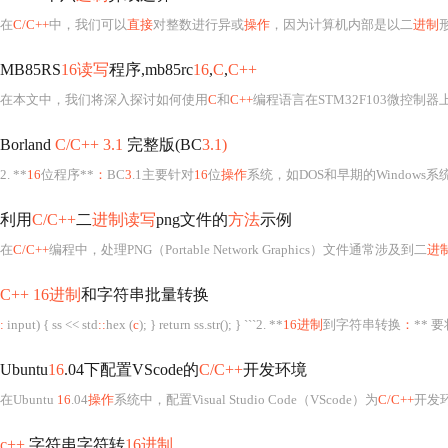
在
C/C++
中，我们可以
直接
对整数进行异或
操作
，因为计算机内部是以二
进制
MB85RS
16读写
程序,mb85rc
16
,
C
,
C++
在本文中，我们将深入探讨如何使用
C
和
C++
编程语言在STM32F103微控制器
Borland
C/C++ 3.1
完整版(BC
3.1)
2. **
16
位程序**
：
BC
3
.1主要针对
16
位
操作
系统，如DOS和早期的Windows系
利用
C/C++
二
进制读写
png文件的
方法
示例
在
C/C++
编程中，处理PNG（Portable Network Graphics）文件通常涉及到二
进
C++ 16进制
和字符串批量转换
:
input) { ss << std
::
hex (
c
); } return ss.str(); } ```2. **
16进制
到字符串转换
：
** 
Ubuntu
16
.04下配置VScode的
C/C++
开发环境
在Ubuntu
16
.04
操作
系统中，配置Visual Studio Code（VScode）为
C/C++
开发环境是一
c++
字符串字符转
16进制