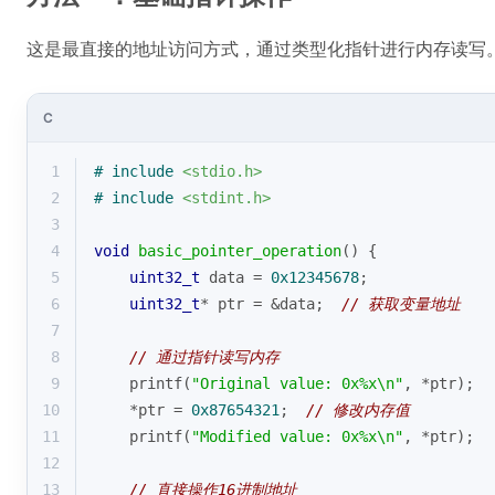
这是最直接的地址访问方式，通过类型化指针进行内存读写
C
1
# 
include
<stdio.h>
2
# 
include
<stdint.h>
3
4
void
basic_pointer_operation
()
{
5
uint32_t
 data = 
0x12345678
;
6
uint32_t
* ptr = &data;  
// 获取变量地址
7
8
// 通过指针读写内存
9
printf
(
"Original value: 0x%x\n"
, *ptr);
10
    *ptr = 
0x87654321
;  
// 修改内存值
11
printf
(
"Modified value: 0x%x\n"
, *ptr);
12
13
// 直接操作16进制地址