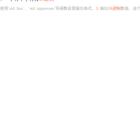
使用`std
::
hex`、`std
::
uppercase`等函数设置输出格式。
3
. 输出
16进制
数值。这个过程可以