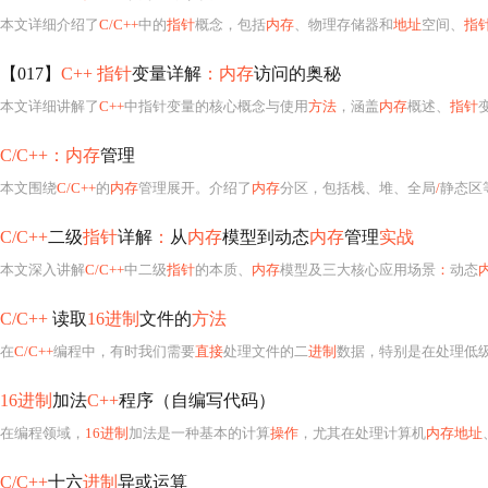
本文详细介绍了
C/C++
中的
指针
概念，包括
内存
、物理存储器和
地址
空间、
指
【017】
C++ 指针
变量详解
：内存
访问的奥秘
本文详细讲解了
C++
中指针变量的核心概念与使用
方法
，涵盖
内存
概述、
指针
C/C++：内存
管理
本文围绕
C/C++
的
内存
管理展开。介绍了
内存
分区，包括栈、堆、全局
/
静态区
C/C++
二级
指针
详解
：
从
内存
模型到动态
内存
管理
实战
本文深入讲解
C/C++
中二级
指针
的本质、
内存
模型及三大核心应用场景
：
动态
C/C++
读取
16进制
文件的
方法
在
C/C++
编程中，有时我们需要
直接
处理文件的二
进制
数据，特别是在处理低
16进制
加法
C++
程序（自编写代码）
在编程领域，
16进制
加法是一种基本的计算
操作
，尤其在处理计算机
内存地址
C/C++
十六
进制
异或运算