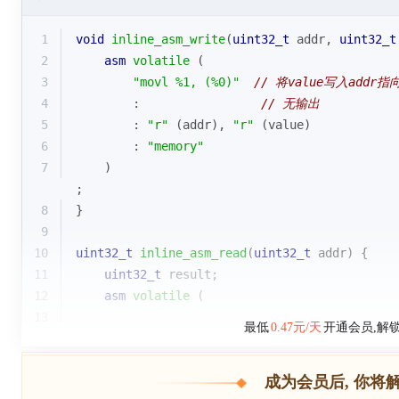
1
void
inline_asm_write
(
uint32_t
 addr, 
uint32_t
2
asm
volatile
(
3
"movl %1, (%0)"
// 将value写入addr
4
        :                 
// 无输出
5
        : 
"r"
 (addr), 
"r"
 (value)
6
        : 
"memory"
7
    )
;
8
}
9
10
uint32_t
inline_asm_read
(
uint32_t
 addr)
{
11
uint32_t
 result;
12
asm
volatile
(
13
最低
0.47元/天
开通会员,解
成为会员后, 你将