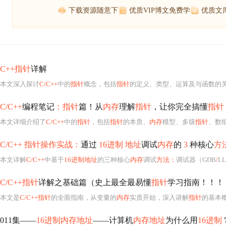
下载资源随意下
优质VIP博文免费学
优质文
C++指针
详解
本文深入探讨
C/C++
中的
指针
概念，包括
指针
的定义、类型、运算及与函数的
C/C++
编程笔记
：指针
篇！从
内存
理解
指针
，让你完全搞懂
指针
本文详细介绍了
C/C++
中的
指针
，包括
指针
的本质、
内存
模型、多级
指针
、数
C/C++ 指针操作实战：
通过
16进制 地址
调试
内存
的
3
种核心
方
本文详解
C/C++
中基于
16进制地址
的三种核心
内存
调试
方法：
调试器（GDB
/
L
C/C++指针
详解之基础篇（史上最全最易懂
指针
学习指南！！！
本文是
C/C++指针
的全面指南，从变量的
内存
实质开始，深入讲解
指针
的基本
011集——
16进制内存地址
——计算机
内存地址
为什么用
16进制