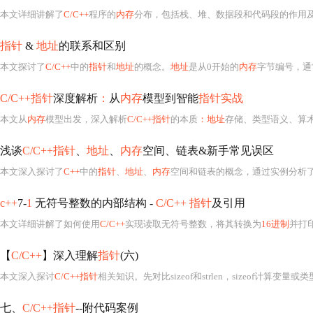
本文详细讲解了
C/C++
程序的
内存
分布，包括栈、堆、数据段和代码段的作用
指针
&
地址
的联系和区别
本文探讨了
C/C++
中的
指针
和
地址
的概念。
地址
是从0开始的
内存
字节编号，通
C/C++指针
深度解析
：
从
内存
模型到智能
指针实战
本文从
内存
模型出发，深入解析
C/C++指针
的本质
：地址
存储、类型语义、算
浅谈
C/C++指针
、
地址
、
内存
空间、链表&新手常见误区
本文深入探讨了
C++
中的
指针
、
地址
、
内存
空间和链表的概念，通过实例分析
c++
7-
1
无符号整数的内部结构 -
C/C++ 指针
及引用
本文详细讲解了如何使用
C/C++
实现读取无符号整数，将其转换为
16进制
并打印，以及
【
C/C++
】深入理解
指针
(六)
本文深入探讨
C/C++指针
相关知识。先对比sizeof和strlen，sizeof计算变量或
七、
C/C++指针
--附代码案例