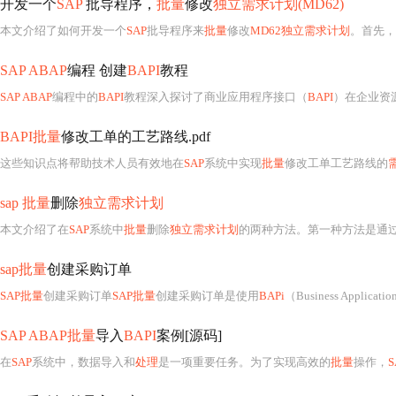
开发一个
SAP
批导程序，
批量
修改
独立需求计划(MD62)
本文介绍了如何开发一个
SAP
批导程序来
批量
修改
MD62独立需求计划
。首先，
SAP ABAP
编程 创建
BAPI
教程
SAP ABAP
编程中的
BAPI
教程深入探讨了商业应用程序接口（
BAPI
）在企业资
BAPI批量
修改工单的工艺路线.pdf
这些知识点将帮助技术人员有效地在
SAP
系统中实现
批量
修改工单工艺路线的
sap 批量
删除
独立需求计划
本文介绍了在
SAP
系统中
批量
删除
独立需求计划
的两种方法。第一种方法是通
sap批量
创建采购订单
SAP批量
创建采购订单
SAP批量
创建采购订单是使用
BAPi
（Business Applicatio
SAP ABAP批量
导入
BAPI
案例[源码]
在
SAP
系统中，数据导入和
处理
是一项重要任务。为了实现高效的
批量
操作，
S