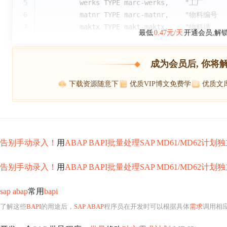
5
         werks TYPE marc-werks,    "工厂
6
         matnr TYPE marc-matnr,    "物料编号
7
         maktx TYPE makt-maktx,    "物料描
最低
0.47元/天
开通会员,解
成为会员后, 你将
下载资源随意下
优质VIP博文免费学
优质文
告别手动录入！
用
ABAP BAPI批量处理SAP MD61/MD62计划
告别手动录入！
用
ABAP BAPI批量处理SAP MD61/MD62计划
sap abap
常用
bapi
了解这些
BAPI
的用途后，
SAP ABAP
程序员在开发时可以根据具体
需求
调用相