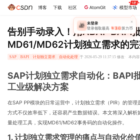
博客
下载
社区
AtomGit
模型市场
×
未登录
🎁
￥30
告别手动录入！用ABAP BAPI
登录领取最高
算力币
MD61/MD62计划独立需求的
·
于 2026-05-29 11:37:15 修改
本内容遵
SAP
BAPI
计划独立需求
自动化处理
SAP计划独立需求自动化：BAPI批
工业级解决方案
在SAP PP模块的日常运营中，计划独立需求（PIR）的
方式不仅效率低下，还容易产生数据错误。本文将深入解析如何
量处理工具，实现MD61/MD62事务码的自动化操作。
1. 计划独立需求管理的痛点与自动化价