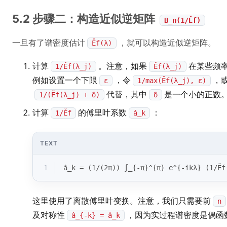
5.2 步骤二：构造近似逆矩阵
B_n(1/Ěf)
一旦有了谱密度估计
，就可以构造近似逆矩阵。
Ěf(λ)
计算
。注意，如果
在某些频
1/Ěf(λ_j)
Ěf(λ_j)
例如设置一个下限
，令
，
ε
1/max(Ěf(λ_j), ε)
代替，其中
是一个小的正数
1/(Ěf(λ_j) + δ)
δ
计算
的傅里叶系数
：
1/Ěf
â_k
TEXT
1
â_k = (1/(2π)) ∫_{-π}^{π} e^{-ikλ} (1/Ěf
这里使用了离散傅里叶变换。注意，我们只需要前
n
及对称性
，因为实过程谱密度是偶函
â_{-k} = â_k