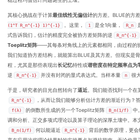
稳过程均值估计问题诞生的土壤。
其核心挑战在于计算
最佳线性无偏估计
的方差。BLUE的方
。这里，
是全1向量，
(1^T R_n^{-1} 1)^{-1}
1
R_n
式告诉我们，估计的精度完全被协方差矩阵的逆
R_n^{-1}
Toeplitz矩阵
——其每条对角线上的元素都相同，由过程的
我们知道协方差结构，就能算出BLUE及其方差。但现实是
程，尤其是那些表现出
长记忆
特性或
谱密度在特定频率点为
逆
并没有封闭的显式表达式。当样本量
很
R_n^{-1}
n
于是，研究者的目光自然转向了
逼近
。我们能否找到一个在
，从而让我们能够分析估计方差的渐近行为？
R_n^{-1}
的倒数所生成的另一个Toeplitz矩阵
中
f(λ)
B_n(1/f)
调和分析、正交多项式理论以及算子理论的深厚土壤中。本
何以能逼近
背后的数学原理，更会
B_n(1/f)
R_n^{-1}