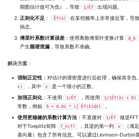
期图估计值可为负），导致
出现问题。
1/Ěf
正则化不足
：
在某些频率上非常接近零，导
Ěf(λ)
病态。
傅里叶系数计算误差
：使用离散傅里叶变换计算
â_k
产生
频谱泄漏
，导致系数不准确。
解决方案
：
强制正定性
：对估计的谱密度进行后处理，确保其非负
，其中
是一个很小的正数。
ε)
ε
加强正则化
：不使用
，而使用
1/Ěf
1/(Ěf(λ) + δ)
常数，例如
。
δ = 0.01 * (∫ Ěf(λ)dλ)
使用更稳健的系数计算方法
：不直接对
做逆FFT
1/Ěf
对于Toeplitz矩阵
，其逆的第一列
（满
T_n(f)
v
基向量）包含了所有信息。可以通过Levinson-Durbin