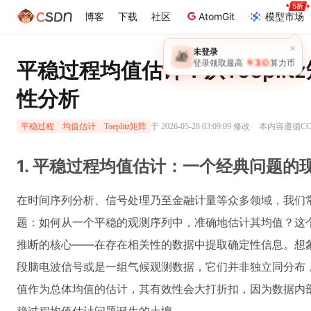
博客
下载
社区
AtomGit
模型市场
×
未登录
🎁
￥30
登录领取最高
算力币
平稳过程均值估计：从Toepli
性分析
·
于 2026-05-28 03:09:09 修改
本内容遵循CC 
平稳过程
均值估计
Toeplitz矩阵
1. 平稳过程均值估计：一个经典问题的
在时间序列分析、信号处理乃至金融计量等众多领域，我们
题：如何从一个平稳的观测序列中，准确地估计其均值？这
推断的核心——在存在相关性的数据中提取确定性信息。想
段脑电波信号或是一组气候观测数据，它们并非独立同分布
值作为总体均值的估计，其有效性会大打折扣，因为数据内