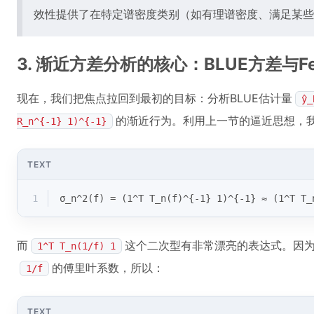
效性提供了在特定谱密度类别（如有理谱密度、满足某些
3. 渐近方差分析的核心：BLUE方差与Fe
现在，我们把焦点拉回到最初的目标：分析BLUE估计量
ŷ_
的渐近行为。利用上一节的逼近思想，
R_n^{-1} 1)^{-1}
TEXT
1
σ_n^2(f) = (1^T T_n(f)^{-1} 1)^{-1} ≈ (1^T T_
而
这个二次型有非常漂亮的表达式。因
1^T T_n(1/f) 1
的傅里叶系数，所以：
1/f
TEXT