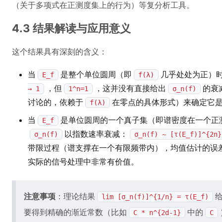
（关于多项式在正测度集上的行为）等复分析工具。
4.3 结果解读与应用意义
这个结果具有深刻的含义：
当
是整个单位圆周（即
几乎处处为正）
E_f
f(λ)
，但
，这并没有直接给出
的衰
→ 1
1^n=1
σ_n(f)
讨论的，依赖于
在零点的具体形式）来确定它
f(λ)
当
是单位圆周的一个真子集（即谱密度在一个正
E_f
以指数速率衰减：
σ_n(f)
σ_n(f) ~ [τ(E_f)]^{2n}
带限过程（谱支撑在一个有限频带内），均值估计的误
实际的信号处理中非常有价值。
注意事项
：理论结果
lim [σ_n(f)]^{1/n} = τ(E_f)
要得到精确的渐近常数（比如
中的
C * n^{2d-1}
C