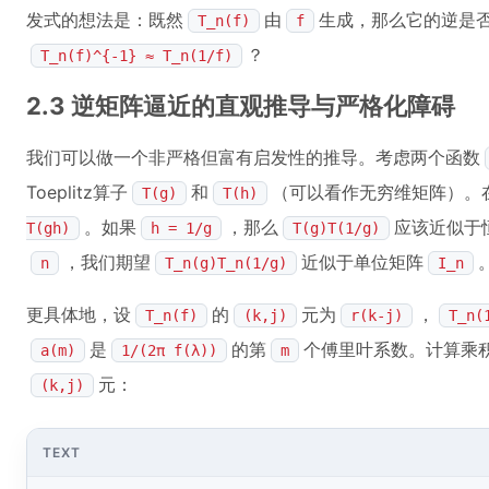
发式的想法是：既然
由
生成，那么它的逆是
T_n(f)
f
？
T_n(f)^{-1} ≈ T_n(1/f)
2.3 逆矩阵逼近的直观推导与严格化障碍
我们可以做一个非严格但富有启发性的推导。考虑两个函数
Toeplitz算子
和
（可以看作无穷维矩阵）。
T(g)
T(h)
。如果
，那么
应该近似于
T(gh)
h = 1/g
T(g)T(1/g)
，我们期望
近似于单位矩阵
n
T_n(g)T_n(1/g)
I_n
更具体地，设
的
元为
，
T_n(f)
(k,j)
r(k-j)
T_n(
是
的第
个傅里叶系数。计算乘
a(m)
1/(2π f(λ))
m
元：
(k,j)
TEXT