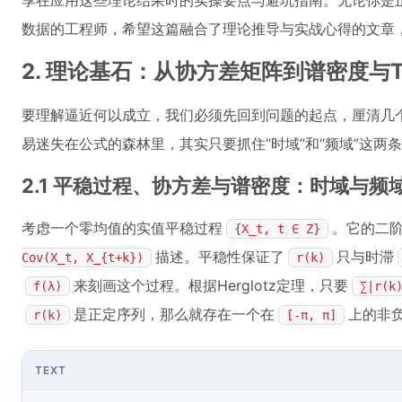
享在应用这些理论结果时的实操要点与避坑指南。无论你是
数据的工程师，希望这篇融合了理论推导与实战心得的文章
2. 理论基石：从协方差矩阵到谱密度与Toe
要理解逼近何以成立，我们必须先回到问题的起点，厘清几
易迷失在公式的森林里，其实只要抓住“时域”和“频域”这两
2.1 平稳过程、协方差与谱密度：时域与频
考虑一个零均值的实值平稳过程
。它的二
{X_t, t ∈ Z}
描述。平稳性保证了
只与时滞
Cov(X_t, X_{t+k})
r(k)
来刻画这个过程。根据Herglotz定理，只要
f(λ)
∑|r(k
是正定序列，那么就存在一个在
上的非
r(k)
[-π, π]
TEXT