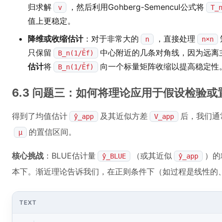
归求解
，然后利用Gohberg-Semencul公式将
v
T_
值上更稳定。
降维或收缩估计
：对于非常大的
，直接处理
n
n×n
只保留
中心附近的几条对角线，因为远离
B_n(1/Ěf)
估计
将
向一个标量矩阵收缩以提高稳定性
B_n(1/Ěf)
6.3 问题三：如何将理论应用于假设检验
得到了均值估计
及其近似方差
后，我们通
ŷ_app
V_app
的置信区间。
μ
核心挑战
：BLUE估计量
（或其近似
）的
ŷ_BLUE
ŷ_app
本下。渐近理论告诉我们，在正则条件下（如过程是线性的
TEXT