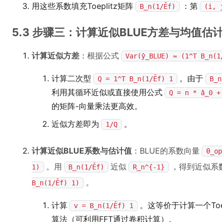
用这些系数填充Toeplitz矩阵
：第
B_n(1/Ěf)
(i, 
5.3 步骤三：计算近似BLUE方差与均值估
计算近似方差
：根据公式
Var(ŷ_BLUE) ≈ (1^T B_n(1
计算二次型
。由于
Q = 1^T B_n(1/Ěf) 1
B_n
利用其循环近似或直接使用公式
Q = n * â_0 +
的矩阵-向量乘法更高效。
近似方差即为
。
1/Q
计算近似BLUE系数与估计值
：BLUE的系数向量
θ_op
。用
近似
，得到近似系
1)
B_n(1/Ěf)
R_n^{-1}
。
B_n(1/Ěf) 1)
计算
。这等价于计算一个Toe
v = B_n(1/Ěf) 1
算法（可利用FFT通过卷积计算）。