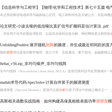
论文研究-小波去噪的低信噪比直扩信号扩频码盲估计算法 .pdf
，并应用于信号的预处理阶段，以提高后续特征值分解、神经网络算法和投影
UnfoldingPositive
:
展开随机
矩阵
的频谱，并生成最近邻间距的直方图。
随机
矩阵
理论是现代数学物理、统计力学、无线通信、量子混沌、金融建模以
fiehai_v56.zip_非均匀噪声_非均匀线阵
matlab求导代码-SpecSolve
:
计算自伴算子的频谱测度
频谱测度（Spectral Measure）是现代泛函
分析
与算子理论中的核心概念之一，尤其在自伴算子（Self-adjoint Operator）的谱理论中具有基础性地位。自伴算子作为希尔伯特空间上一类最重要的无界线性算子，其谱结构不仅决定了相应物理系统（如量子力学中哈密顿量）的动力学行为、稳定性与可观测量分布，更在数学上
高斯相关函数实战指南
：
如何构建高保真粗糙表面功率
谱密度
模