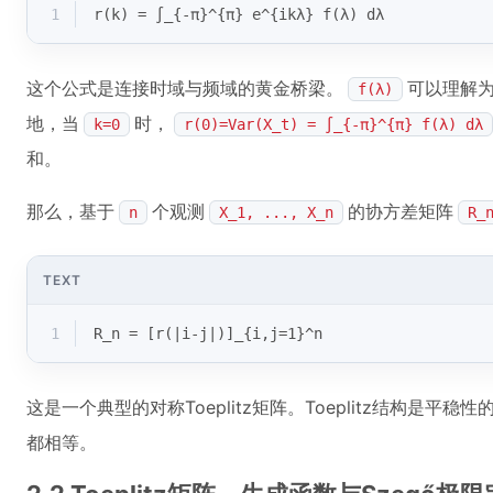
1
r(k) = ∫_{-π}^{π} e^{ikλ} f(λ) dλ
这个公式是连接时域与频域的黄金桥梁。
可以理解
f(λ)
地，当
时，
k=0
r(0)=Var(X_t) = ∫_{-π}^{π} f(λ) dλ
和。
那么，基于
个观测
的协方差矩阵
n
X_1, ..., X_n
R_
TEXT
1
R_n = [r(|i-j|)]_{i,j=1}^n
这是一个典型的对称Toeplitz矩阵。Toeplitz结构是
都相等。