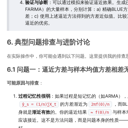
验证与诊断
：可以通过模拟来验证逼近效果。生成
FARIMA）的大量样本，分别计算：a) 精确BLU
差；c) 使用上述逼近方法得到的方差近似值。比较
逼近的优劣。
6. 典型问题排查与进阶讨论
在实际操作中，你可能会遇到以下问题。这里提供我的排查
6.1 问题一：逼近方差与样本均值方差相
可能原因与排查
：
过程记忆性很弱
：如果过程是短记忆的（如ARMA）
的方差渐近为
，而B
ŷ_s = (1/n)∑X_t
2πf(0)/n
身就是
渐近有效
的。你的逼近结果
与样本
≈ f(0)/n
应该接近。这不是方法问题，而是问题本身的性质——