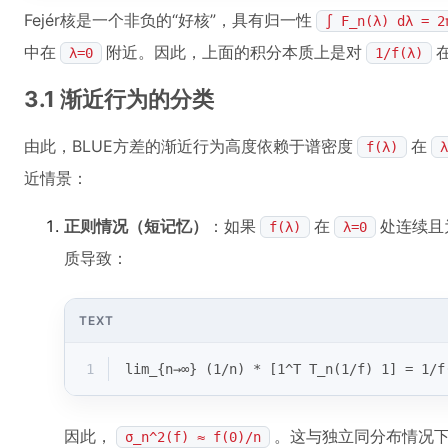
Fejér核是一个非负的“好核”，具有归一性
∫ F_n(λ) dλ = 2
中在
附近。因此，上面的积分本质上是对
λ=0
1/f(λ)
3.1 渐近行为的分类
由此，BLUE方差的渐近行为高度依赖于谱密度
在
f(λ)
λ
近情景：
正则情况（短记忆）
：如果
在
处连续且
f(λ)
λ=0
质导致：
TEXT
1
lim_{n→∞} (1/n) * [1^T T_n(1/f) 1] = 1/f
因此，
。这与独立同分布情况
σ_n^2(f) ≈ f(0)/n