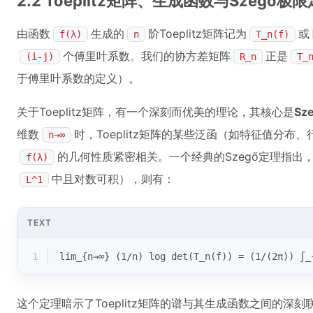
2.2 Toeplitz矩阵、生成函数与Szegő极
由函数
生成的
阶Toeplitz矩阵记为
或
f(λ)
n
T_n(f)
个傅里叶系数。我们的协方差矩阵
正是
(i-j)
R_n
T_
于傅里叶系数的定义）。
关于Toeplitz矩阵，有一个深刻而优美的理论，其核心是
Sz
维数
时，Toeplitz矩阵的某些泛函（如特征值分
n→∞
的几何性质紧密相关。一个经典的Szegő定理指出
f(λ)
中且对数可积），则有：
L^1
TEXT
1
lim_{n→∞} (1/n) log det(T_n(f)) = (1/(2π)) ∫_
这个定理暗示了Toeplitz矩阵的谱与其生成函数之间的