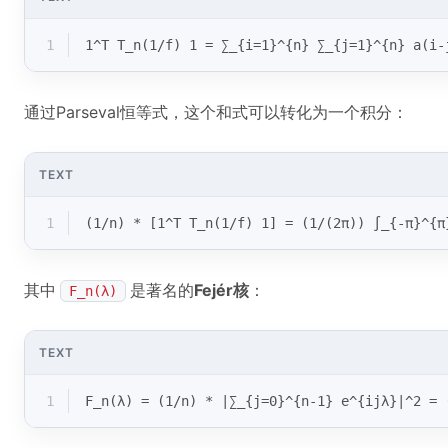
1
1^T T_n(1/f) 1 = ∑_{i=1}^{n} ∑_{j=1}^{n} a(i-
通过Parseval恒等式，这个和式可以转化为一个积分：
TEXT
1
(1/n) * [1^T T_n(1/f) 1] = (1/(2π)) ∫_{-π}^{π
其中
是著名的
Fejér核
：
F_n(λ)
TEXT
1
F_n(λ) = (1/n) * |∑_{j=0}^{n-1} e^{ijλ}|^2 = 