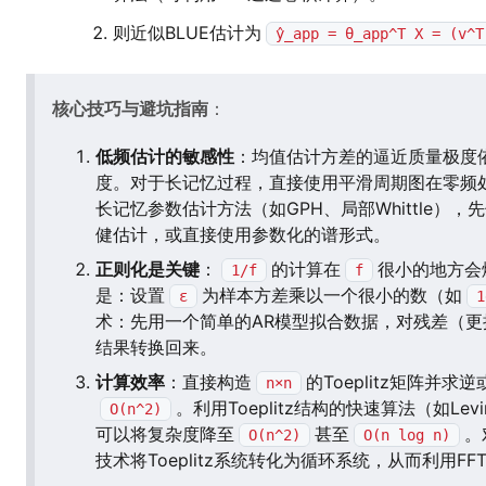
则近似BLUE估计为
ŷ_app = θ_app^T X = (v^T
核心技巧与避坑指南
：
低频估计的敏感性
：均值估计方差的逼近质量极度
度。对于长记忆过程，直接使用平滑周期图在零频
长记忆参数估计方法（如GPH、局部Whittle），
健估计，或直接使用参数化的谱形式。
正则化是关键
：
的计算在
很小的地方会
1/f
f
是：设置
为样本方差乘以一个很小的数（如
ε
1
术：先用一个简单的AR模型拟合数据，对残差（
结果转换回来。
计算效率
：直接构造
的Toeplitz矩阵并
n×n
。利用Toeplitz结构的快速算法（如Levin
O(n^2)
可以将复杂度降至
甚至
。
O(n^2)
O(n log n)
技术将Toeplitz系统转化为循环系统，从而利用FF