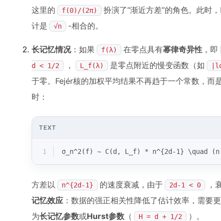
这里的
扮演了“渐近方差”的角色。此时，
f(0)/(2π)
计是
-相合的。
√n
长记忆情况
：如果
在零点具有
幂律奇异性
，即
f(λ)
，
是零点附近的慢变函数（如
d < 1/2
L_f(λ)
|l
于零。Fejér核的加权平均结果不再趋于一个常数，
时：
TEXT
1
σ_n^2(f) ~ C(d, L_f) * n^{2d-1} \quad (n
方差以
的速度衰减，由于
，
n^{2d-1}
2d-1 < 0
记忆效应
：数据的强正相关性降低了估计效率，需要更
为
长记忆参数
或
Hurst参数
（
）。
H = d + 1/2