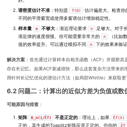
好。
谱密度估计不准
：特别是
估计偏差大。检查你
f(0)
不同的平滑窗宽或使用多窗谱估计增加稳定性。
样本量
不够大
：渐近理论要求
足够大。对于
n
n
渐近律的速度很慢。你可能需要非常大的
（比如
n
值的效率提升。可以通过模拟不同
下的效果来验
n
解决方案
：首先通过计算样本自相关函数（ACF）并观察其
存在长记忆。如果ACF衰减很快，那么这套复杂方法带来的
用针对长记忆优化的谱估计方法（如局部Whittle）来获取
6.2 问题二：计算出的近似方差为负值或数
可能原因与排查
：
矩阵
不是正定的
：理论上，如果
B_n(1/Ěf)
Ěf(λ) 
正的，其生成的Toeplitz矩阵应是正定的。但你的
Ěf