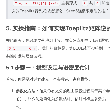
这类形式，
与
和慢
f(λ) ~ L_f(λ)|λ|^{-2d}
C
d
入的Toeplitz行列式渐近理论（Szegő强极限定理的推
5. 实操指南：如何实现Toeplitz矩阵
理论很美，但最终要落地到计算。在实际应用中，我们通常
。我们的目标是计算BLUE或至少得到一
X_1, ..., X_n
实操步骤与经验技巧。
5.1 步骤一：模型设定与谱密度估计
首先，你需要对过程建立一个参数或非参数模型。
参数化方法
：如果你有充分的理由假设过程属于某个参数族（如A
q)），那么问题简化为参数估计。估计出模型参数后
式。