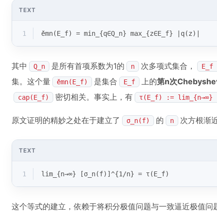
TEXT
1
ěmn(E_f) = min_{q∈Q_n} max_{z∈E_f} |q(z)|
其中
是所有首项系数为1的
次多项式集合，
Q_n
n
E_f 
集。这个量
是集合
上的
第n次Chebysh
ěmn(E_f)
E_f
密切相关。事实上，有
cap(E_f)
τ(E_f) := lim_{n→∞} 
原文证明的精妙之处在于建立了
的
次方根渐
σ_n(f)
n
TEXT
1
lim_{n→∞} [σ_n(f)]^{1/n} = τ(E_f)
这个等式的建立，依赖于将积分极值问题与一致逼近极值问