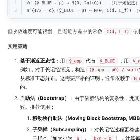
1
√n (ŷ_BLUE - μ) → N(0, 2πf(0))   （对于短记忆）
2
n^{1/2 - d} (ŷ_BLUE - μ) → N(0, C(d, L_f)
但收敛速度可能很慢，且渐近方差中的常数
依
C(d, L_f)
实用策略
：
基于渐近正态性
：用
代替
，用
ŷ_app
ŷ_BLUE
V_
例如，对于长记忆情况，构造
(ŷ_app - μ0) / sqrt(
从标准正态分布。这需要严格的证明，通常依赖于
B_
的。
自助法（Bootstrap）
：由于依赖结构的复杂性，尤其是长记忆
败。推荐使用：
移动块自助法（Moving Block Bootstrap, MB
子采样（Subsampling）
：对长记忆过程更稳健
子样本（如大小为
，
），计算
b
b/n → 0