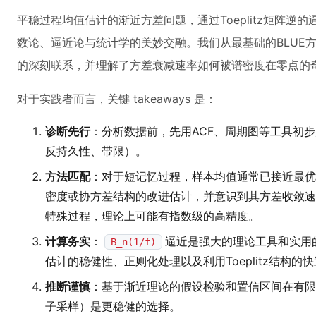
平稳过程均值估计的渐近方差问题，通过Toeplitz矩阵
数论、逼近论与统计学的美妙交融。我们从最基础的BLUE方
的深刻联系，并理解了方差衰减速率如何被谱密度在零点的
对于实践者而言，关键 takeaways 是：
诊断先行
：分析数据前，先用ACF、周期图等工具初
反持久性、带限）。
方法匹配
：对于短记忆过程，样本均值通常已接近最优
密度或协方差结构的改进估计，并意识到其方差收敛速
特殊过程，理论上可能有指数级的高精度。
计算务实
：
逼近是强大的理论工具和实用
B_n(1/f)
估计的稳健性、正则化处理以及利用Toeplitz结构的
推断谨慎
：基于渐近理论的假设检验和置信区间在有限
子采样）是更稳健的选择。