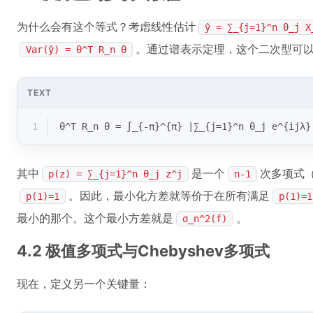
为什么会有这个等式？考虑线性估计
ŷ = ∑_{j=1}^n θ_j X
。通过谱表示定理，这个二次型可
Var(ŷ) = θ^T R_n θ
TEXT
1
θ^T R_n θ = ∫_{-π}^{π} |∑_{j=1}^n θ_j e^{ijλ}
其中
是一个
次多项式
p(z) = ∑_{j=1}^n θ_j z^j
n-1
。因此，最小化方差就等价于在所有满足
p(1)=1
p(1)=1
最小的那个。这个最小方差就是
。
σ_n^2(f)
4.2 极值多项式与Chebyshev多项式
现在，定义另一个关键量：