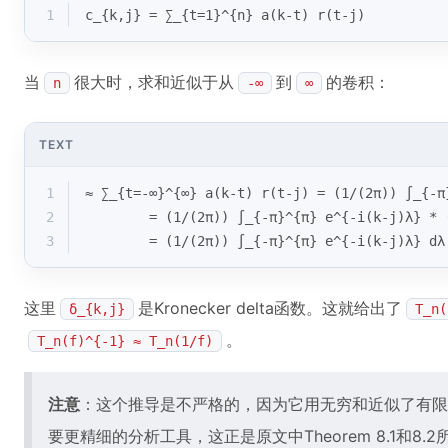
1
c_{k,j} = ∑_{t=1}^{n} a(k-t) r(t-j)
当
很大时，求和近似于从
到
的卷积：
n
-∞
∞
TEXT
1
≈ ∑_{t=-∞}^{∞} a(k-t) r(t-j) = (1/(2π)) ∫_{-π
2
        = (1/(2π)) ∫_{-π}^{π} e^{-i(k-j)λ} * 
3
        = (1/(2π)) ∫_{-π}^{π} e^{-i(k-j)λ} dλ
这里
是Kronecker delta函数。这就给出了
δ_{k,j}
T_n(
。
T_n(f)^{-1} ≈ T_n(1/f)
注意
：这个推导是不严格的，因为它用无穷和近似了有限
要更精细的分析工具，这正是原文中Theorem 8.1和