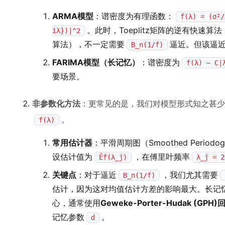
ARMA模型
：谱密度为有理函数：
f(λ) = (σ²/
。此时，Toeplitz矩阵的逆有快速算法（如基
iλ})|^2
算法），不一定需要
逼近。但该逼
B_n(1/f)
FARIMA模型（长记忆）
：谱密度为
f(λ) ~ C|
要场景。
非参数化方法
：更常见的是，我们对模型形式知之甚少
。
f(λ)
常用估计器
：平滑周期图（Smoothed Periodo
设估计值为
，在傅里叶频率
Ěf(λ_j)
λ_j = 2
关键点
：对于逼近
，我们尤其需要
B_n(1/f)
估计，因为这对均值估计方差的影响最大。长记
心，通常使用
Geweke-Porter-Hudak (GPH)
记忆参数
。
d