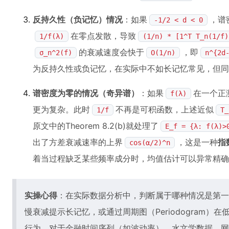
反持久性（负记忆）情况
：如果
，谱
-1/2 < d < 0
在零点发散，导致
1/f(λ)
(1/n) * [1^T T_n(1/f)
的衰减速度会快于
，即
σ_n^2(f)
O(1/n)
n^{2d
为反持久性或负记忆，在实际中不如长记忆常见，但同
谱密度为零的情况（奇异谱）
：如果
在一个正
f(λ)
更为复杂。此时
不再是可积函数，上述近似
1/f
T_
原文中的Theorem 8.2(b)就处理了
E_f = {λ: f(λ)>
出了方差衰减速率的上界
，这是一种
指
cos(α/2)^n
着当过程缺乏某些频率成分时，均值估计可以异常精确
实操心得
：在实际数据分析中，判断属于哪种情况是第一
慢衰减提示长记忆，或通过周期图（Periodogram
行为。对于金融时间序列（如波动率）、水文学数据、网