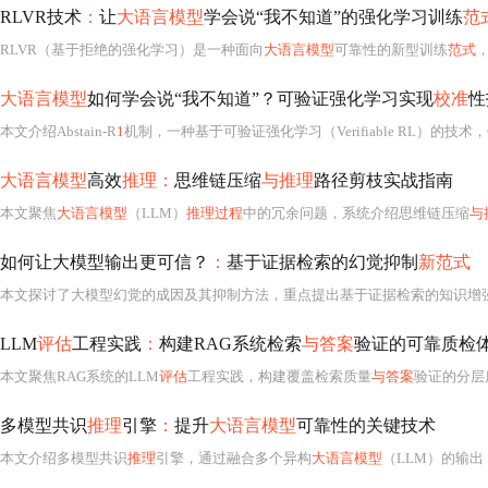
RLVR技术
：
让
大语言模型
学会说“我不知道”的强化学习训练
范
RLVR（基于拒绝的强化学习）是一种面向
大语言模型
可靠性的新型训练
范式
大语言模型
如何学会说“我不知道”？可验证强化学习实现
校准
性
本文介绍Abstain-R
1
机制，一种基于可验证强化学习（Verifiable RL）的技术
大语言模型
高效
推理：
思维链压缩
与推理
路径剪枝实战指南
本文聚焦
大语言模型
（LLM）
推理过程
中的冗余问题，系统介绍思维链压缩
与
如何让大模型输出更可信？
：
基于证据检索的幻觉抑制
新范式
本文探讨了大模型幻觉的成因及其抑制方法，重点提出基于证据检索的知识增
LLM
评估
工程实践
：
构建RAG系统检索
与答案
验证的可靠质检
本文聚焦RAG系统的LLM
评估
工程实践，构建覆盖检索质量
与答案
验证的分层质检体系。重点
多模型共识
推理
引擎
：
提升
大语言模型
可靠性的关键技术
本文介绍多模型共识
推理
引擎，通过融合多个异构
大语言模型
（LLM）的输出，利用元学习（G