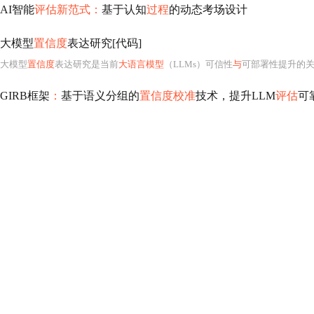
AI智能
评估新范式：
基于认知
过程
的动态考场设计
大模型
置信度
表达研究[代码]
大模型
置信度
表达研究是当前
大语言模型
（LLMs）可信性
与
可部署性提升的关键前沿方向
GIRB框架
：
基于语义分组的
置信度校准
技术，提升LLM
评估
可