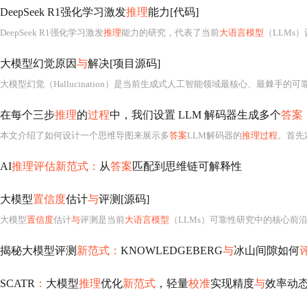
DeepSeek R1强化学习激发
推理
能力[代码]
DeepSeek R1强化学习激发
推理
能力的研究，代表了当前
大语言模型
（LLMs
大模型幻觉原因
与
解决[项目源码]
在每个三步
推理
的
过程
中，我们设置 LLM 解码器生成多个
答案
本文介绍了如何设计一个思维导图来展示多
答案
LLM解码器的
推理过程
。首先定
AI
推理评估新范式：
从
答案
匹配到思维链可解释性
大模型
置信度
估计
与
评测[源码]
大模型
置信度
估计
与
评测是当前
大语言模型
（LLMs）可靠性研究中的核心前
揭秘大模型评测
新范式：
KNOWLEDGEBERG
与
冰山间隙如何
SCATR
：
大模型
推理
优化
新范式
，轻量
校准
实现精度
与
效率动