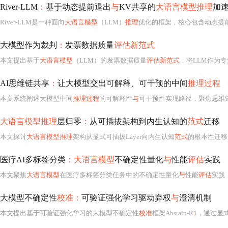
River-LLM
：
基于动态提前退出
与
KV共享的
大语言模型推理
加
River-LLM是一种面向
大语言模型
（LLM）
推理
优化的框架，核心包含动态提前
大模型作为裁判
：
发票数据质量
评估新范式
本文提出基于
大语言模型
（LLM）的发票数据质量
评估新范式
，将LLM作为专业裁判而非提
AI思维链共享
：
让大模型交出可解释、可干预的中间
推理过程
本文系统阐述大模型中间
推理过程
的可解释性
与
可干预性实现路径，聚焦思维链（Chain-of-Th
大语言模型推理
层归零
：
从可插拔架构到内生认知的
范式
迁移
本文探讨
大语言模型推理
架构从显式可插拔Layer向内生认知
范式
的根本性迁移，核心是将元认知策略蒸
医疗AI多标签分类
：大语言模型
不确定性量化
与
性能
评估
实践
本文聚焦
大语言模型
在医疗多标签分类任务中的不确定性量化
与
性能
评估
实践
大模型不确定性
校准：
可验证强化学习驱动弃权
与
澄清机制
本文提出基于可验证强化学习的大模型不确定性
校准
框架Abstain-R
1
，通过显