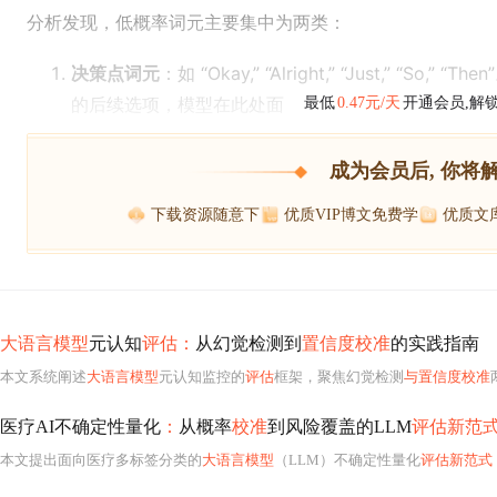
分析发现，低概率词元主要集中为两类：
决策点词元
：如 “Okay,” “Alright,” “Just,” 
的后续选项，模型在此处面
最低
0.47元/天
开通会员,解
成为会员后, 你将
下载资源随意下
优质VIP博文免费学
优质文
大语言模型
元认知
评估：
从幻觉检测到
置信度校准
的实践指南
本文系统阐述
大语言模型
元认知监控的
评估
框架，聚焦幻觉检测
与置信度校准
两
医疗AI不确定性量化
：
从概率
校准
到风险覆盖的LLM
评估新范
本文提出面向医疗多标签分类的
大语言模型
（LLM）不确定性量化
评估新范式