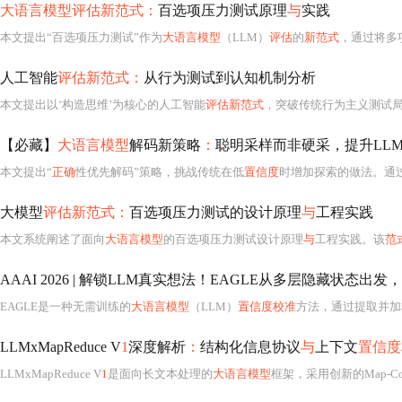
大语言模型评估新范式：
百选项压力测试原理
与
实践
本文提出“百选项压力测试”作为
大语言模型
（LLM）
评估
的
新范式
，通过将多项选择题选项扩展至10
人工智能
评估新范式：
从行为测试到认知机制分析
本文提出以‘构造思维’为核心的人工智能
评估新范式
，突破传统行为主义测试
【必藏】
大语言模型
解码新策略
：
聪明采样而非硬采，提升LL
本文提出“
正确
性优先解码”策略，挑战传统在低
置信度
时增加探索的做法。通
大模型
评估新范式：
百选项压力测试的设计原理
与
工程实践
本文系统阐述了面向
大语言模型
的百选项压力测试设计原理
与
工程实践。该
范
AAAI 2026 | 解锁LLM真实想法！EAGLE从多层隐藏状态出发
EAGLE是一种无需训练的
大语言模型
（LLM）
置信度校准
方法，通过提取并加权聚合最后k层隐藏状态映
LLMxMapReduce V
1
深度解析
：
结构化信息协议
与
上下文
置信度
LLMxMapReduce V
1
是面向长文本处理的
大语言模型
框架，采用创新的Map-Collapse-Reduce三阶段架构，解决上下文窗口限制问题。其核心包括结构