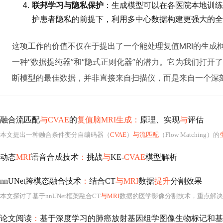
联邦学习与隐私保护
：生成模型可以在各医院本地训练
护患者隐私的前提下，利用多中心数据构建更强大的全
这项工作的价值不仅在于提出了一个能处理复值MRI的生成
一种“数据提纯器”和“隐式正则化器”的潜力。它为我们打开
断模型的最佳数据，并非直接来自扫描仪，而是来自一个深刻
融合流匹配
与CVAE
的
复值脑MRI生成：
原理、实现
与
评估
本文提出一种融合条件变分自编码器（
CVAE
）
与流匹配
（Flow Matching）的
动态
MRI
语音合成技术
：
挑战
与
KE-
CVAE
模型解析
nnUNet跨模态融合技术
：
结合CT
与MRI
数据
提升
分割效果
本文探讨了基于nnUNet框架融合CT
与MRI
数据的医学影像分割技术，重点解决模态对齐、特征异质性和模态缺失等挑战。通过引入
论文阅读
：
基于深度学习的肺癌放射基因组学图像生物标记和基