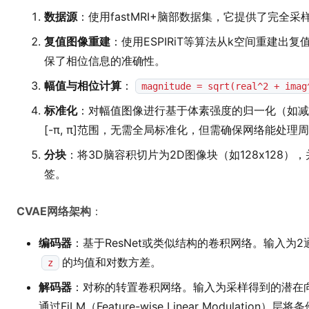
数据源
：使用fastMRI+脑部数据集，它提供了完全
复值图像重建
：使用ESPIRiT等算法从k空间重建出
保了相位信息的准确性。
幅值与相位计算
：
magnitude = sqrt(real^2 + imag
标准化
：对幅值图像进行基于体素强度的归一化（如减
[-π, π]范围，无需全局标准化，但需确保网络能处理
分块
：将3D脑容积切片为2D图像块（如128x128）
签。
CVAE网络架构
：
编码器
：基于ResNet或类似结构的卷积网络。输入为
的均值和对数方差。
z
解码器
：对称的转置卷积网络。输入为采样得到的潜在
通过FiLM（Feature-wise Linear Modulat