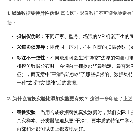
1. 滤除数据集特异性伪影
真实医学影像数据不可避免地带有“
括：
扫描仪伪影
：不同厂家、型号、场强的MRI机器产生的
采集协议差异
：即使同一序列，不同医院的扫描参数（如
标注不一致性
：不同放射科医生对“异常”边界的勾画可
和模仿数据分布时，会倾向于捕捉那些最稳定、最普遍
征），而无意中“平滑”或“忽略”了那些偶然的、数据
一种“去噪”或“提纯”后的数据。
2. 为什么替换实验比添加实验更有效？
这进一步印证了上述
替换实验
：当用合成数据替换真实数据时，我们实际上
真实样本。分类器被迫从更“干净”、更本质的特征中学
内部和外部测试集上都表现更好。