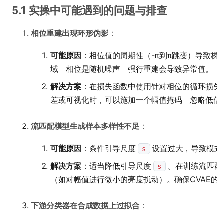
5.1 实操中可能遇到的问题与排查
相位重建出现环形伪影
：
可能原因
：相位值的周期性（-π到π跳变）导致
域，相位是随机噪声，强行重建会导致异常值。
解决方案
：在损失函数中使用针对相位的循环损失（如
差或可视化时，可以施加一个幅值掩码，忽略低
流匹配模型生成样本多样性不足
：
可能原因
：条件引导尺度
设置过大，导致模
s
解决方案
：适当降低引导尺度
。在训练流匹
s
（如对幅值进行微小的亮度扰动）。确保CVAE
下游分类器在合成数据上过拟合
：