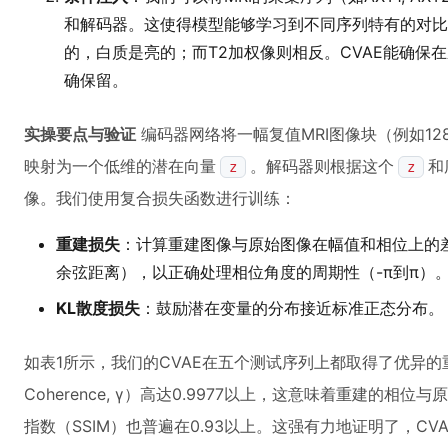
和解码器。这使得模型能够学习到不同序列特有的对比
的，白质是亮的；而T2加权像则相反。CVAE能确保
确保留。
实操要点与验证
编码器网络将一幅复值MRI图像块（例如12
映射为一个低维的潜在向量
。解码器则根据这个
和
z
z
像。我们使用复合损失函数进行训练：
重建损失
：计算重建图像与原始图像在幅值和相位上的
余弦距离），以正确处理相位角度的周期性（-π到π）
KL散度损失
：鼓励潜在变量的分布接近标准正态分布。
如表1所示，我们的CVAE在五个测试序列上都取得了优异的重
Coherence, γ）高达0.9977以上，这意味着重建的
指数（SSIM）也普遍在0.93以上。这强有力地证明了，C