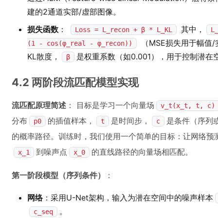
建的2通道实部/虚部图像。
损失函数
：
其中，
Loss = L_recon + β * L_KL
L
（MSE损失用于幅值
(1 - cos(φ_real - φ_recon))
KL散度，
是权重系数（如0.001），用于控制潜
β
4.2 两阶段流匹配模型实现
流匹配原理简述
： 目标是学习一个向量场
v_t(x_t, t, c)
分布
的插值样本，
是时间步，
是条件（序列
p0
t
c
的概率路径。训练时，我们使用一个简单的目标：让网络预
到噪声点
的直线路径的向量场相匹配。
x_1
x_0
第一阶段模型（序列条件）
：
网络
：采用U-Net架构，输入为潜在空间中的噪声样本
。
c_seq