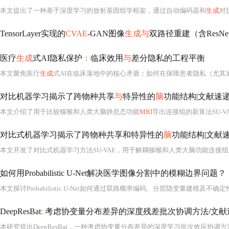
本文提出了一种基于深度学习的放射基因组学框架，通过自动编码器和
生成
对
TensorLayer实现的
CVAE
-GAN图像
生成与
双路径重建（含ResN
医疗
生成
式AI隐私保护
：
临床效用
与
差分隐私的工程平衡
本文聚焦医疗
生成
式AI在临床落地中的核心矛盾
：
如何在保障患者隐私（尤其
对比机器学习揭示了跨物种共享
与
特异性的
脑
功能结构|文献速
本文介绍了用于比较猕猴和人类大脑静息态功能
MRI
导出连接组的新算法SU-VAE。该算法以两物种未配对大脑功
对比式机器学习揭示了跨物种共享和特异性的
脑
功能结构|文献
如何用Probabilistic U-Net解决医学图像分割中的模糊边界问题？
DeepResBat
:
考虑协变量分布差异的深度残差批次协调方法/文献
本研究提出DeepResBat，一种考虑协变量分布差异的深度学习批次效应协