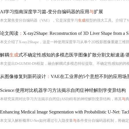
AI学习指南深度学习篇-变分自编码器的应用
与
扩展
本文聚焦变分自编码器（VAE），它是深度学习
生成
模型的强大工具。介绍了V
论文阅读
：
X-ray2Shape
:
Reconstruction of 3D Liver Shape from a S
解耦
生成
式不确定性感知的多模态医学图像扩散分割文献速递/
本文提出D-GUMM-DS框架，融合解耦式多模态特征提取、不确定性感知的跨模
从图像修复到新药设计
：
VAE在工业界的5个意想不到的应用
Science
:
使用对比机器学习方法揭示自闭症神经解剖学变异结构
本研究采用对比学习方法揭示自闭症(ASD)特有的神经解剖变异结构，将其
与
典
Enhancing Medical Image Segmentation with Probabilistic U-Net
:
Tack
本文深入解析概率U-Net如何通过引入隐变量
与
条件变分自编码器机制，将确定性分割