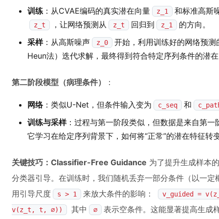
训练
：从CVAE编码的真实潜在向量
和标准高斯
z_1
，让网络预测从
回归到
的方向。
z_t
z_t
z_1
采样
：从高斯噪声
开始，利用训练好的网络预测
z_0
Heun法）迭代求解，最终得到符合特定序列条件的潜
第二阶段模型（病理条件）
：
网络
：类似U-Net，但条件输入变为
和
c_seq
c_pat
训练与采样
：过程与第一阶段类似，但数据是来自第一
它学习在给定序列背景下，如何将“正常”的潜在特征转变
关键技巧：Classifier-Free Guidance
为了提升生成样本的
分类器引导。在训练时，我们随机丢弃一部分条件（以一定
用引导尺度
来放大条件的影响：
s > 1
v_guided = v(z
其中
表示空条件。这能显著提高生成
v(z_t, t, ∅))
∅