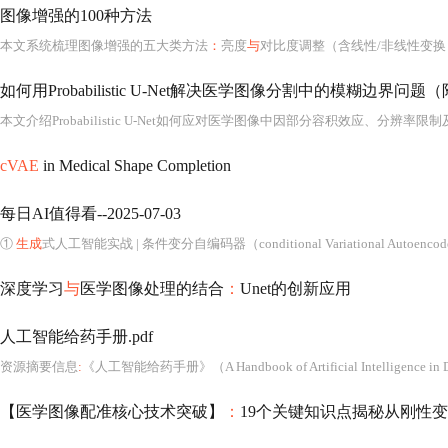
图像增强的100种方法
本文系统梳理图像增强的五大类方法
：
亮度
与
对比度调整（含线性/非线性变换）、直方图均衡化（HE/CLAHE）、空间域增强（线性/非线性滤波、边缘检测）、频率域增强（傅里叶变换、
如何用Probabilistic U-Net解决医学图像分割中的模糊边界问题（附
cVAE
in Medical Shape Completion
每日AI值得看--2025-07-03
①
生成
式人工智能实战 | 条件变分自编码器（conditional Variational Autoencode
深度学习
与
医学图像处理的结合
：
Unet的创新应用
人工智能给药手册.pdf
资源摘要信息
:
《人工智能给药手册》（A Handbook of Artificial Intelligence in Drug Delivery）是一部系统性、跨学
【医学图像配准核心技术突破】
：
19个关键知识点揭秘从刚性