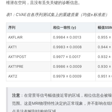
维潜在空间，且没有丢失关键的诊断信息。
表1：CVAE在各序列测试集上的重建质量（均值±标准差）
序列
相位一致性 (γ)
幅值SSI
AXFLAIR
0.9984 ± 0.0013
0.955 ±
AXT1
0.9983 ± 0.0008
0.944 ±
AXT1POST
0.9977 ± 0.0017
0.932 ±
AXT1PRE
0.9986 ± 0.0009
0.930 ±
AXT2
0.9979 ± 0.0009
0.951 ±
注意
：在背景等信号幅值接近零的区域，相位信息会被噪
范围。这是MRI物理特性决定的正常现象，并不影响在
点关注有解剖结构的区域。