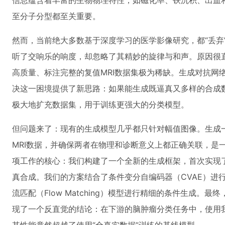
信息蕴含着丰富的生物物理特性，如磁化率、铁沉积、出血
至分子分型都至关重要。
然而，当前绝大多数基于深度学习的医学影像研究，都“丢弃
听了交响乐的响度，却忽略了其精妙的旋律与和声。原因很
高质量、标注完整的复值MRI数据集极为稀缺。生成对抗网络
决这一困境提供了新思路：如果能生成既逼真又多样的合成
极大地扩充数据集，用于训练更强大的分类模型。
但问题来了：现有的生成模型几乎都只针对幅值图像。生成一
MRI数据，并确保两者在物理和诊断意义上都正确关联，是
项工作的核心：我们构建了一个全新的生成框架，首次实现了
真合成。我们的方案结合了条件变分自编码器（CVAE）进
流匹配（Flow Matching）模型进行精细的条件生成。
现了一个反直觉的结论：在下游的脑肿瘤分类任务中，使用我