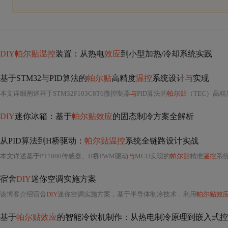
DIY帕尔贴温控
装置：从热电
效应
到小型加热/冷却系统实践
基于STM32
与
PID算法的
帕尔贴
高精度
温控
系统设计
与
实现
本文详细阐述基于STM32F103C8T6微控制器
与
PID算法的
帕尔贴
（TEC）高精
DIY
迷你冰箱：基于
帕尔贴效应
的固态制冷方案全解析
从PID算法到H桥驱动：
帕尔贴温控
系统全链路设计实战
本文详述基于PT1000传感器、H桥PWM驱动
与
MCU实现的
帕尔贴
精准
温控
系统设计
宿舍
DIY
迷你空调实施方案
该博客介绍宿舍
DIY
迷你空调实施方案，基于半导体制冷技术，利用
帕尔贴效
基于
帕尔贴效应
的智能冷饮机制作：从热电制冷原理到嵌入式控