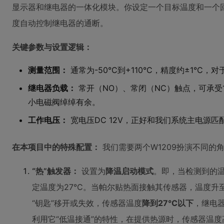
显示器和继电器的一体化模块。你设定一个目标温度和一个回差（
度自动控制继电器的通断。
关键参数与设置逻辑：
测量范围：
通常为-50°C到+110°C，精度约±1°C
继电器负载：
常开（NO）、常闭（NC）触点，可承受10A
小电磁阀绰绰有余。
工作电压：
宽电压DC 12V，正好和我们系统主电源匹
在本项目中的特殊配置：
我们需要两个W1209扮演不同的
“热”触发器：
设置为
降温启动模式
。即，当检测到的
定温度为27°C。当帕尔贴热面接触其传感器，温度升
“钥匙”移开或失效，传感器温度
降到27°C以下
，继电
利用它“低温接通”的特性，在提供热源时，传感器温