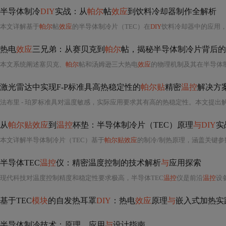
半导体制冷
DIY
实战：从
帕尔
帖
效应
到饮料冷却器制作全解析
本文详解基于
帕尔
帖
效应
的半导体制冷片（TEC）在
DIY
饮料冷却器中的应用，涵盖原理认知、
热电
效应
三兄弟：从赛贝克到
帕尔
帖，揭秘半导体制冷片背后的
本文系统阐述塞贝克、
帕尔
帖和汤姆逊三大热电
效应
的物理机制及其在半导体制冷片
激光雷达中实现F-P标准具高热稳定性的
帕尔贴
精密
温控
解决方
从
帕尔贴效应
到
温控
杯垫：半导体制冷片（TEC）原理
与DIY
实
本文详解半导体制冷片（TEC）基于
帕尔贴效应
的制冷/制热原理，涵盖关键参数选型、热失控风险规避、风冷水冷散热设计、Ardui
半导体TEC
温控
仪：精密温度控制的技术解析
与
应用探索
现代科技对温度控制精度和稳定性要求极高，半导体TEC
温控
仪是前沿
温控
设
基于TEC
模块
的自发热耳罩
DIY
：热电
效应
原理
与
嵌入式加热实
半导体制冷技术：原理、应用
与
设计指南