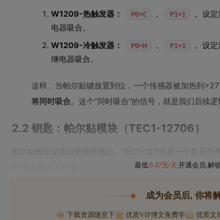
W1209-热触发器：
，
， 设定
P0=C
P1=1
电器吸合。
W1209-冷触发器：
，
， 设定
P0=H
P1=1
继电器吸合。
这样，当帕尔贴键放置到位，一个传感器被加热到>27°
将同时吸合
。这个“同时吸合”的信号，就是我们后续
2.2 钥匙：帕尔贴模块（TEC1-12706）
帕尔贴效应是项目的物理核心。TEC1-12706是一个常见型
最低
0.47元/天
开通会员,解
06表示最大工作电
成为会员后, 你将
下载资源随意下
优质VIP博文免费学
优质文