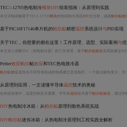
TEC
1
-12705热电制冷
模块DIY
组装指南：从原理到实践
本文详细讲解基于TEC
1
-12705
模块
的热电制冷系统
DIY
全过程，涵盖
帕尔贴效
基于PIC16F17146单片机的
帕尔贴
精密
温控
系统设计
与
PID实现
关于TEC，你想要的都在这里！工作原理、选型、实际案例
与
优
本文深入讲解TEC（热电制冷器）的工作原理，基于
帕尔贴效应
实现热量定向
Peltier
效应帕尔
帖
效应
和TEC热电致冷器
帕尔
帖
效应
是指当不同导体组成的电偶通过直流电时，一个接点吸热变冷，另
从原理到应用，一文读懂半导体
温控
技术的奥秘
在科技发展中，温度控制至关重要。半导体
温控
技术基于
帕尔贴效应
，通过控
DIY
热电制冷冰箱：从
帕尔贴
原理到散热系统实战
DIY帕尔贴
迷你冰箱：从热电制冷原理到工程实践全解析