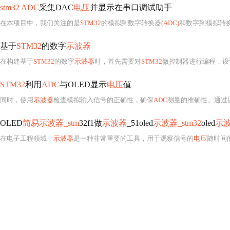
stm32 ADC
采集DAC
电压
并显示在串口调试助手
在本项目中，我们关注的是
STM32
的模拟到数字转换器
(ADC)
和数字到模拟转
基于
STM32
的数字
示波器
在构建基于
STM32
的数字
示波器
时，首先需要对
STM32
微控制器进行编程，设
STM32
利用
ADC
与OLED显示
电压
值
同时，使用
示波器
检查模拟输入信号的正确性，确保
ADC
测量的准确性。通过
OLED
简易示波器_stm
32f1做
示波器
_51oled
示波器_stm32
oled
示
在电子工程领域，
示波器
是一种非常重要的工具，用于观察信号的
电压
随时间