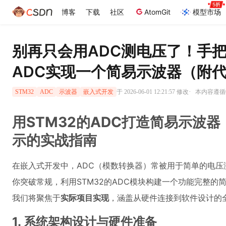
博客
下载
社区
AtomGit
模型市场
别再只会用ADC测电压了！手把
ADC实现一个简易示波器（附
·
于 2026-06-01 12:21:57 修改
本内容遵循CC
STM32
ADC
示波器
嵌入式开发
用STM32的ADC打造简易示波
示的实战指南
在嵌入式开发中，ADC（模数转换器）常被用于简单的电
你突破常规，利用STM32的ADC模块构建一个功能完整
我们将聚焦于
实际项目实现
，涵盖从硬件连接到软件设计的
1. 系统架构设计与硬件准备