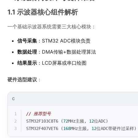
1.1 示波器核心组件解析
一个基础示波器系统需要三大核心模块：
信号采集
：STM32 ADC模块负责
数据处理
：DMA传输+数据处理算法
结果显示
：LCD屏幕或串口绘图
硬件选型建议
：
C
1
// 推荐型号
2
STM32F103C8T6 (
72
MHz主频, 
12
位ADC)
3
STM32F407VET6 (
168
MHz主频, 
12
位ADC带硬件过采样)