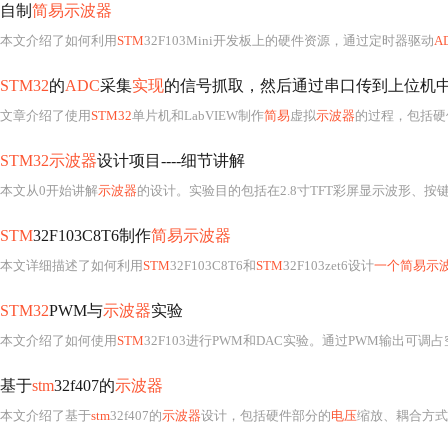
自制
简易示波器
本文介绍了如何利用
STM
32F103Mini开发板上的硬件资源，通过定时器驱动
A
STM32
的
ADC
采集
实现
的信号抓取，然后通过串口传到上位机
文章介绍了使用
STM32
单片机和LabVIEW制作
简易
虚拟
示波器
的过程，包括硬件
STM32示波器
设计项目----细节讲解
本文从0开始讲解
示波器
的设计。实验目的包括在2.8寸TFT彩屏显示波形、按键控制波形缩
STM
32F103C8T6制作
简易示波器
本文详细描述了如何利用
STM
32F103C8T6和
STM
32F103zet6设计
一个简易示
STM32
PWM与
示波器
实验
本文介绍了如何使用
STM
32F103进行PWM和DAC实验。通过PWM输出可
基于
stm
32f407的
示波器
本文介绍了基于
stm
32f407的
示波器
设计，包括硬件部分的
电压
缩放、耦合方式、电