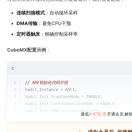
连续扫描模式
：自动循环采样
DMA传输
：避免CPU干预
定时器触发
：精确控制采样率
CubeMX配置示例
：
C
1
// ADC初始化代码片段
2
hadc1.Instance = ADC1;
3
hadc1.Init.ScanConvMode = ENABLE;
4
hadc1.Init.ContinuousConvMode = ENABLE; 
5
hadc1.Init.DMAContinuousRequests 
最低
0.47元/天
开通会员,解