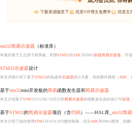
成为会员后, 你将
下载资源随意下
优质VIP博文免费学
优质文
stm32简易示波器
（标准库）
本项目基于正点原子精英板，利用
STM32
的
ADC
与DMA
实现简易示波器
，可读取信号频率与
STM32示波器
设计
本文详细介绍了基于
STM32
的低成本
示波器
设计方案，包括硬件模块（
ADC
、
基于
stm32
mini开发板的
简易
函数发生器和
简易示波器
本文介绍基于
STM
32F103RCT6芯片的
简易示波器
和函数发生器的设计与
实现
基于
STM32
的
简易示波器
项目（含
代码
）——HAL库_
stm32
本文介绍了如何使用
STM
32F103C8T6微控制器，结合
ADC
和DMA模块，创建