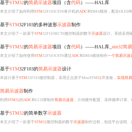
基于
STM32
的
简易示波器
项目（含
代码
）——HAL库
本文介绍了如何利用
STM
32F103C8T6单片机的
ADC
和DMA模块，配合OLED
基于
STM
32F103的多种波形
示波器
制作
本文介绍了一款基于
STM
32F103RCT6微控制器的数字
示波器
设计。系统采用
基于
STM32
的
简易示波器
项目（含
代码
）——HAL库_
stm32简
本文介绍了如何使用
STM
32F103C8T6通过
ADC
和DMA模块制作
一个简易示波
基于
STM
32F103的
简易示波器
设计
本设计基于
STM
32F103微控制器，采用正点原子MiniSTM
32
开发板，
实现简
简易示波器
制作
利用
STM32
的
ADC
和LCD屏制作
简易示波器
，介绍硬件配置、采样频率计算、DM
基于
STM32
的简单数字
示波器
本文介绍了一款基于
STM32
微控制器的数字
示波器
制作过程，包括平台说明、基本工作原理、实际展示的效果，以