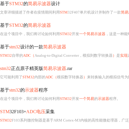
基于
STM32
的
简易示波器
设计
文章详细描述了作者在疫情期间利用
STM
32F407单片机设计并制作了一款
简易
基于
STM32
的
简易示波器
在这个项目中，我们将讨论如何利用
STM32
开发
一个简易示波器
，这是一种能
基于
stm32
设计的一款
简易示波器
STM32
自带的
ADC（
Analog-to-Digital Converter，模拟到数字转换器
）
是
实现
stm32
正点原子精英版
简易示波器
.rar
它可能利用了
STM32
内部的
ADC（
模拟数字转换器
）
来转换输入的模拟信号为数字值，然后通过LCD或其他显
基于
stm32
的
示波器
程序
在这个项目中，我们将讨论如何利用
STM32
开发
一个简易
的
示波器
程序。
STM
32F103+
ADC电压
采集
STM32
F103系列微控制器是基于ARM Cortex-M3内核的高性能微处理器，广泛应用于嵌