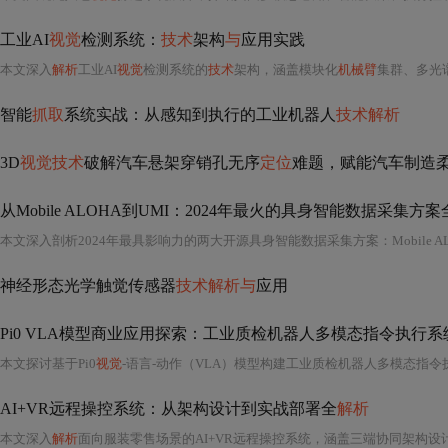
工业AI
视觉
检测系统：
技术
架构
与
应用实践
本文深入
解析
工业AI
视觉
检测系统的
技术
架构，涵盖模块化
机械臂
集群、多光
智能
抓取
系统实战：从感知到执行的工业机器人
技术解析
3D
视觉技术
破解汽车悬架穿销孔无序
定位
难题，赋能汽车制造
从Mobile ALOHA到UMI：2024年最火的具身智能数据采集方案
本文深入剖析2024年最具影响力的两大开源具身智能数据采集方案：Mobile A
神经形态光学触觉传感器
技术解析与
应用
Pi0 VLA模型商业应用探索：工业质检机器人多模态指令执行系
本文探讨基于Pi0
视觉
-语言-动作（VLA）模型构建工业质检机器人多模态指令执行系统的实践路径。重点涵盖系统三层架构（
AI+VR远程操控系统：从架构设计到实战部署全
解析
本文深入
解析
面向服装零售场景的AI+VR远程操控系统，涵盖三端协同架构设计、低延迟网络通信（UDP/TCP混合传输）、W