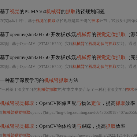
基于
视觉
的PUMA560
机械臂
的
抓取
路径规划问题
在实际应用中，基于
视觉
的
抓取
路径规划是其关键的
技术
环节，它涉及到图像
基于openmv(stm32H750 开发板)实现
机械臂
的
视觉定位抓取
（源码
本项目基于OpenMV（STM32H750）实现
机械臂
的
视觉定位与抓取
功能。通过颜色识别检测
基于openmv(stm32H750 开发板)实现
机械臂
的
视觉定位抓取
（完整
本项目基于OpenMV（STM32H750）实现
机械臂
的
视觉定位与抓取
功能。通过颜色识别检测
一种基于深度学习的
机械臂抓取
方法
"一种基于深度学习的
机械臂抓取
方法"本文主要介绍了一种利用深度学习
技术
机械臂视觉抓取
：OpenCV图像匹配
与
物体
定位
，提高
抓取
效率
![
机械臂视觉抓取
opencv](https://img-blog.csdnimg.cn/dc6436530197467aa655
机械臂视觉抓取
：OpenCV物体检测
与
跟踪，提高
抓取
效率
![
机械臂视觉抓取
opencv](https://6.eewimg.cn/news/uploadfile/2022/1214/167