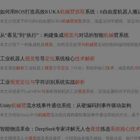
如何用ROS打造高效KUKA
机械臂抓取
系统：6自由度机器人搬
本文介绍基于ROS的6自由度KUKA
机械臂抓取
系统，涵盖运动学建模、逆运动求解
从“看见”到“执行”：构建集成
视觉与
对话的智能
机械
臂系统
本文介绍了一种集成机器
视觉
、自然语言处理
与机械臂
运动控制的端到端智能
工业机器人
视觉
引导
定位
系统核心
技术解析
本文系统
解析
工业机器人
视觉
引导
定位
（VGR）系统的核心
技术
，涵盖相机
与
工业
视觉定位与
字符识别系统实战
解析
本文详述基于LabVIEW
与
康耐视相机的工业
视觉
系统，实现金属部件字符识别（准
Unity
机械臂
流水线事件通信系统：从硬编码到事件驱动架构
本文介绍在Unity中为
机械臂
流水线仿真构建轻量级事件通信系统的方法，基于
智能物流革命：DeepSeek专家详解无人仓
视觉
拣选
系统核心技
本文围绕无人仓
视觉
拣选系统展开，介绍其由多模态感知、智能决策、执行控制和数字孪生四层