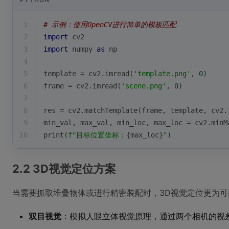
1
# 示例：使用OpenCV进行简单的模板匹配
2
import
 cv2
3
import
 numpy 
as
 np
4
5
template = cv2.imread(
'template.png'
, 
0
)
6
frame = cv2.imread(
'scene.png'
, 
0
)
7
8
res = cv2.matchTemplate(frame, template, cv2.
9
min_val, max_val, min_loc, max_loc = cv2.minM
10
print
(
f"目标位置坐标：
{max_loc}
"
)
2.2 3D视觉定位方案
当需要抓取堆叠物体或进行精密装配时，3D视觉定位更为可
双目视觉
：模拟人眼立体视觉原理，通过两个相机的视