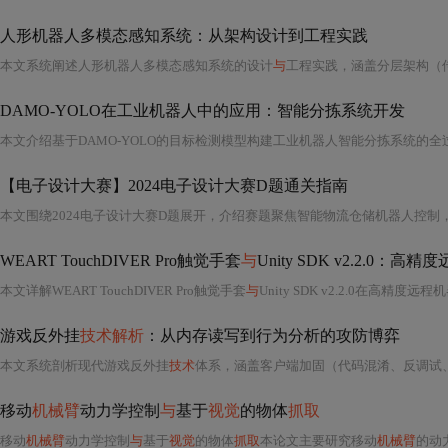
人形机器人多模态感知系统：从架构设计到工程实践
本文系统阐述人形机器人多模态感知系统的设计
与
工程实践，涵盖分层架构（传感层、融合层
DAMO-YOLO在工业机器人中的应用：智能分拣系统开发
【电子设计大赛】2024电子设计大赛D题通关指南
本文围绕2024电子设计大赛D题展开，介绍赛题聚焦智能物流仓储机器人控制
WEART TouchDIVER Pro触觉手套
与
Unity SDK v2.2.0
本文详解WEART TouchDIVER Pro触觉手套
与
Unity SDK v2.2.0在高精度远程机器人操作中的
游戏反外挂
技术解析
：从内存读写到行为分析的攻防博弈
本文系统剖析现代游戏反外挂
技术
体系，涵盖客户端加固（代码混淆、反调试、驱动级反作弊）、服务器端验证（关键逻辑服务化、数据校验）及行为
移动
机械臂
动力学控制
与
基于
视觉
的物体
抓取
移动
机械臂
动力学控制
与
基于
视觉
的物体
抓取
本论文主要研究移动
机械臂
的动