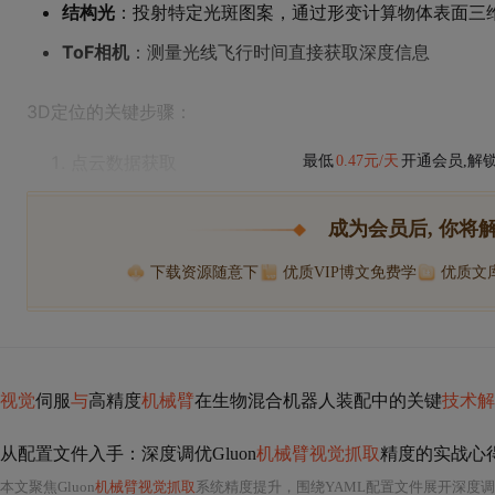
结构光
：投射特定光斑图案，通过形变计算物体表面三
ToF相机
：测量光线飞行时间直接获取深度信息
3D定位的关键步骤：
点云数据获取
最低
0.47元/天
开通会员,解
成为会员后, 你将
下载资源随意下
优质VIP博文免费学
优质文
视觉
伺服
与
高精度
机械臂
在生物混合机器人装配中的关键
技术解
从配置文件入手：深度调优Gluon
机械臂视觉抓取
精度的实战心
本文聚焦Gluon
机械臂视觉抓取
系统精度提升，围绕YAML配置文件展开深度调