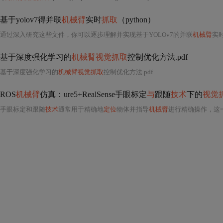
基于yolov7得并联
机械臂
实时
抓取
（python）
通过深入研究这些文件，你可以逐步理解并实现基于YOLOv7的并联
机械臂
实
基于深度强化学习的
机械臂视觉抓取
控制优化方法.pdf
基于深度强化学习的
机械臂视觉抓取
控制优化方法.pdf
ROS
机械臂
仿真：ure5+RealSense手眼标定
与
跟随
技术
下的
视觉
手眼标定和跟随
技术
通常用于精确地
定位
物体并指导
机械臂
进行精确操作，这