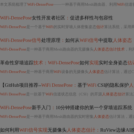
本文系统梳理了
WiFi-DensePose
——一种基于商用Mesh路由器、利用
WiFi
信道
WiFi-DensePose
女性开发者社区
：
促进多样性与包容性
WiFi-DensePose
是一个基于
WiFi
的实时穿墙人体密集姿态
估计
算法系统，采用商
WiFi-DensePose信号
处理原理
：
如何从
WiFi信号
中提取
人体姿态
WiFi-DensePose
是一种基于商用Mesh路由器的无摄像头
人体姿态估计技术
，利
革命性穿墙追踪
技术：WiFi-DensePose
如何
实现
实时全身姿态
估
WiFi-DensePose
是一种基于商用
WiFi
设备的无摄像头
人体姿态
估计算法，通过CS
【GitHub项目推荐--
WiFi DensePose：
基于
WiFi
CSI的隐私保护
人
WiFi DensePose
是一款基于
WiFi
信道状态信息（CSI）的开源
人体姿态估计
算法
WiFi-DensePose
新手入门
：
10分钟搭建你的第一个穿墙追踪系统
WiFi-DensePose
是一种基于商用Mesh路由器的实时密集
人体姿态
估计算法，通过
如何利用
WiFi信号实现
无摄像头
人体姿态估计：
RuView边缘A