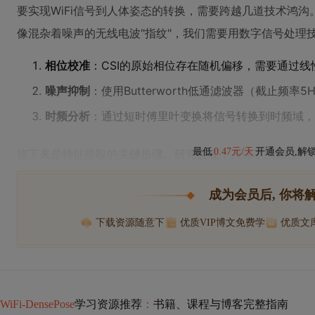
要实现WiFi信号到人体姿态的转换，需要跨越几道技术鸿沟
像混杂着噪声的无线电波"指纹"，我们需要用数字信号处理
相位校准
：CSI的原始相位存在随机偏移，需要通过
噪声抑制
：使用Butterworth低通滤波器（截止频率
时频分析
：通过短时傅里叶变换将信号转换到时频域，
最低
0.47元/天
开通会员,解
接下来是特征提取的关键步骤。研究发现，人体不同部位对W
成为会员后, 你将
下载资源随意下
优质VIP博文免费学
优质文
WiFi-DensePose
学习资源推荐
：
书籍、课程与博客完整指南