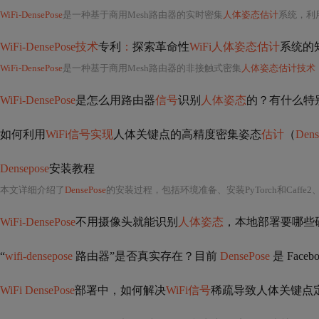
WiFi-DensePose
是一种基于商用Mesh路由器的实时密集
人体姿态估计
系统，利
WiFi-DensePose技术
专利
：
探索革命性
WiFi人体姿态估计
系统的
WiFi-DensePose
是一种基于商用Mesh路由器的非接触式密集
人体姿态估计技术
，核
WiFi-DensePose
是怎么用路由器
信号
识别
人体姿态
的？有什么特
如何利用
WiFi信号实现
人体关键点的高精度密集姿态
估计
（
Dens
Densepose
安装教程
本文详细介绍了
DensePose
的安装过程，包括环境准备、安装PyTorch和Caffe2、克
WiFi-DensePose
不用摄像头就能识别
人体姿态
，本地部署要哪些
“
wifi-densepose
路由器”是否真实存在？目前
DensePose
是 Face
WiFi DensePose
部署中，如何解决
WiFi信号
稀疏导致人体关键点