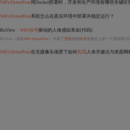
WiFi-DensePose
用Docker部署时，开发和生产环境有哪些关键区
WiFi-DensePose
系统怎么在真实环境中部署并稳定运行？
RuView
：WiFi信号
驱动的人体感知革命[代码]
RuView（原名
WiFi DensePose
）代表了
无线
感知
技术
发展史上的一个里程碑式
WiFi-DensePose
在无摄像头场景下如何
实现
人体关键点与表面网