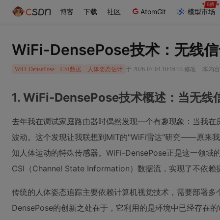
博客
下载
社区
AtomGit
模型市场
WiFi-DensePose技术：
·
于 2026-07-04 10:16:33 修改
本内容遵
WiFi-DensePose
CSI数据
人体姿态估计
1. WiFi-DensePose技术概述：当
去年我在调试家庭路由器时偶然发现一个有趣现象：当我在房
波动。这个发现让我联想到MIT的"WiFi雷达"研究——原
知人体运动的特殊传感器。WiFi-DensePose正是这一
CSI（Channel State Information）数据流，实现
传统的人体姿态追踪主要依赖计算机视觉技术，需要部署多个摄
DensePose的创新之处在于，它利用的是环境中已经存在的Wi