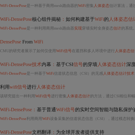
WiFi-DensePose
是一种基于商用mesh路由器的
WiFi
密集
人体姿态
估计算法，通过
WiFi-DensePose
核心组件揭秘
：
如何构建基于
WiFi
的
人体姿态估
WiFi-DensePose
是一种利用商用mesh路由器
实现
穿墙实时全身姿态
估计
的系统
DensePose
From
WiFi
CMU的研究者展示了如何仅使用
WiFi信号
在遮挡和多人环境中进行
人体姿态估
WiFi-DensePose技术
内幕
：
基于CSI
信号
的穿墙
人体姿态估计
深
WiFi-DensePose
是一种基于
WiFi
信道状态信息（CSI）的无感
人体姿态估计技术
利用
wifi信号
进行
人体姿态估计
该研究提出一种利用
WiFi信号
进行密集
人体姿态估计
的方法，通过CSI相位和
WiFi-DensePose：
基于普通
WiFi信号
的实时空间智能与隐私保护
WiFi-DensePose
利用商用
WiFi
设备采集的信道状态信息（CSI），通过模态转换网络将C
WiFi-DensePose
文档翻译
：
为全球开发者提供支持