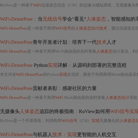
RuView是一种基于
WiFi
信道状态信息（CSI）的边缘AI感知系统，无需摄像头
WiFi-DensePose：
当
无线信号
学会“看见“
人体姿态
，智能感知的
WiFi-DensePose
是一种基于商用
WiFi信号
的
人体姿态估计技术
，通过信道状态信息
WiFi-DensePose
青年开发者计划
：
培养下一代
技术
人才
WiFi-DensePose
是一种基于商用Wi-Fi路由器的实时密集
人体姿态
估计算法，利用
WiFi-DensePose
Python
实现
详解
：
从源码到部署的完整流程
本文详述
WiFi-DensePose
的Python
实现
全流程，聚焦于利用商用Mesh路由器采集
WiFi-DensePose
贡献者表彰
：
感谢社区的力量
WiFi-DensePose
是一种基于商用
WiFi
Mesh路由器的实时密集
人体姿态估计
系统
无摄像头
人体姿态
追踪的终极指南
：
RuView如何用
WiFi信号实
RuView是一个开源系统，利用商用
WiFi信号
（CSI）
实现
无摄像头的
人体姿态
WiFi-DensePose
与机器人
技术：实现
更智能的人机交互