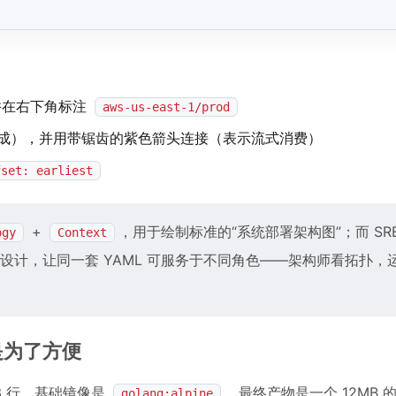
标，并在右下角标注
aws-us-east-1/prod
成），并用带锯齿的紫色箭头连接（表示流式消费）
fset: earliest
+
，用于绘制标准的“系统部署架构图”；而 SR
ogy
Context
设计，让同一套 YAML 可服务于不同角色——架构师看拓扑，
只是为了方便
仅 23 行，基础镜像是
，最终产物是一个 12MB 
golang:alpine