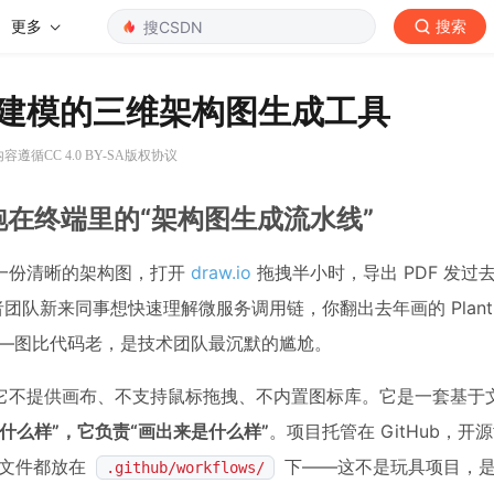
更多
搜索
明式建模的三维架构图生成工具
容遵循CC 4.0 BY-SA版权协议
跑在终端里的“架构图生成流水线”
一份清晰的架构图，打开
draw.io
拖拽半小时，导出 PDF 发过
队新来同事想快速理解微服务调用链，你翻出去年画的 PlantU
旧端口——图比代码老，是技术团队最沉默的尴尬。
”。它不提供画布、不支持鼠标拖拽、不内置图标库。它是一套基于文
什么样”，它负责“画出来是什么样”
。项目托管在 GitHub，开
置文件都放在
下——这不是玩具项目，
.github/workflows/