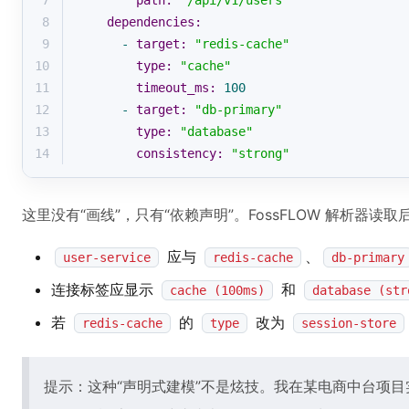
7
path:
"/api/v1/users"
8
dependencies:
9
-
target:
"redis-cache"
10
type:
"cache"
11
timeout_ms:
100
12
-
target:
"db-primary"
13
type:
"database"
14
consistency:
"strong"
这里没有“画线”，只有“依赖声明”。FossFLOW 解析器读
应与
、
user-service
redis-cache
db-primary
连接标签应显示
和
cache (100ms)
database (str
若
的
改为
redis-cache
type
session-store
提示：这种“声明式建模”不是炫技。我在某电商中台项目实测，当