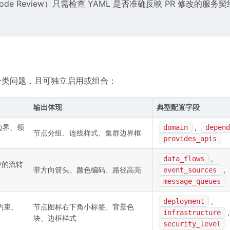
de Review）只需检查 YAML 是否准确反映 PR 修改的服务
解决一类问题，且可独立启用或组合：
输出体现
典型配置字段
边界、领
,
domain
depend
节点分组、连线样式、集群边界框
provides_apis
,
data_flows
中的流转
带方向箭头、颜色编码、路径高亮
,
event_sources
message_queues
,
deployment
约束、
节点图标右下角小标签、背景色
,
infrastructure
块、边框样式
security_level