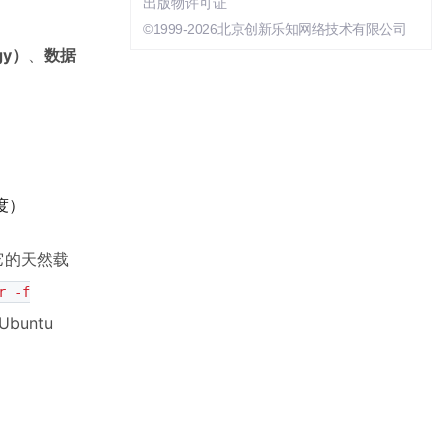
出版物许可证
©1999-2026北京创新乐知网络技术有限公司
gy）
、
数据
度）
它的天然载
r -f
buntu