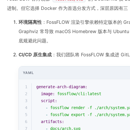
进制。但它选择 Docker 作为首选分发方式，深层原因有三
环境隔离性
：FossFLOW 渲染引擎依赖特定版本的 Gra
Graphviz 常导致 macOS Homebrew 版本与 
底规避此问题。
CI/CD 原生集成
：我们团队将 FossFLOW 集成进 Gi
YAML
1
generate-arch-diagram:
2
image:
fossflow/cli:latest
3
script:
4
-
fossflow
render
-f
./arch/system.y
5
-
fossflow
export
-f
./arch/system.y
6
artifacts:
7
-
docs/arch.svg