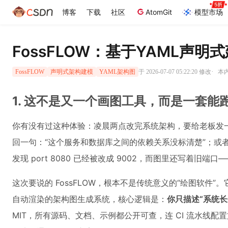
博客
下载
社区
AtomGit
模型市场
FossFLOW：基于YAML声
·
于 2026-07-07 05:22:20 修改
本内
FossFLOW
声明式架构建模
YAML架构图
1. 这不是又一个画图工具，而是一套能
你有没有过这种体验：凌晨两点改完系统架构，要给老板发
回一句：“这个服务和数据库之间的依赖关系没标清楚”；或者团
发现 port 8080 已经被改成 9002，而图里还写着
这次要说的 FossFLOW，根本不是传统意义的“绘图软件
自动渲染的架构图生成系统，核心逻辑是：
你只描述“系统长
MIT，所有源码、文档、示例都公开可查，连 CI 流水线配