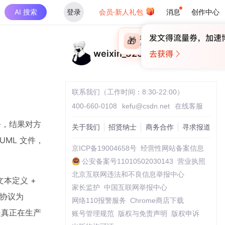
AI 搜索
登录
会员·新人礼包
消息
创作中心
×
未登录
🎁
￥30
登录领取最高
算力币
weixin_32520095
联系我们（工作时间：8:30-22:00）
400-660-0108
kefu@csdn.net
在线客服
去，结果对方
关于我们
招贤纳士
商务合作
寻求报道
ML 文件，
京ICP备19004658号
经营性网站备案信息
公安备案号11010502030143
营业执照
北京互联网违法和不良信息举报中心
本定义 +
家长监护
中国互联网举报中心
源协议为
网络110报警服务
Chrome商店下载
是真正在生产
账号管理规范
版权与免责声明
版权申诉