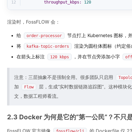
12
throughput_kbps:
120
渲染时，FossFLOW 会：
给
节点打上 Kubernetes 图
order-processor
将
渲染为圆柱体图标（约定俗
kafka-topic-orders
在箭头上标注
，并在节点旁添加小字
120 kbps
of
注意：三层抽象不是强制全用。很多团队只启用
Topol
加
层，生成“实时数据链路追踪图”。这种模块化
Flow
文，数据工程师看流。
2.3 Docker 为何是它的“第一公民”？不
FossFLOW 官方镜像
的 Dockerfile 
fossflow/cli