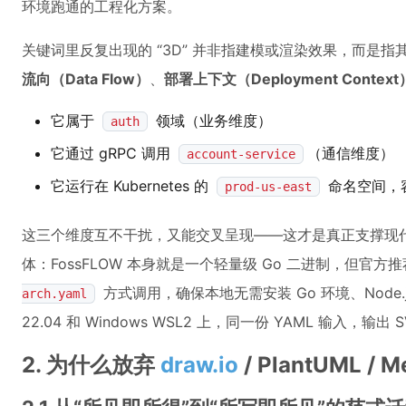
环境跑通的工程化方案。
关键词里反复出现的 “3D” 并非指建模或渲染效果，而是
流向（Data Flow）
、
部署上下文（Deployment Context
它属于
领域（业务维度）
auth
它通过 gRPC 调用
（通信维度）
account-service
它运行在 Kubernetes 的
命名空间，
prod-us-east
这三个维度互不干扰，又能交叉呈现——这才是真正支撑现代云
体：FossFLOW 本身就是一个轻量级 Go 二进制，但官方
方式调用，确保本地无需安装 Go 环境、Node.js
arch.yaml
22.04 和 Windows WSL2 上，同一份 YAML 输
2. 为什么放弃
draw.io
/ PlantUML 