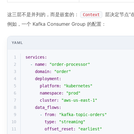
这三层不是并列的，而是嵌套的：
层决定节点“
Context
例如，一个 Kafka Consumer Group 的配置：
YAML
1
services:
2
-
name:
"order-processor"
3
domain:
"order"
4
deployment:
5
platform:
"kubernetes"
6
namespace:
"prod"
7
cluster:
"aws-us-east-1"
8
data_flows:
9
-
from:
"kafka-topic-orders"
10
type:
"streaming"
11
offset_reset:
"earliest"