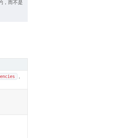
契约，而不是
,
encies