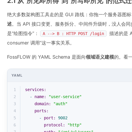
2.1 从“所见即所得”到“所写即所见”的范式
绝大多数架构图工具走的是 GUI 路线：你拖一个服务器图
述
。当 API 接口变更、服务拆分、中间件升级时，没人会同步去
是“绘图指令”：
描述的是 A 
A --> B : HTTP POST /login
consumer 调用”这一事实关系。
FossFLOW 的 YAML Schema 是面向
领域语义建模
的。看
YAML
1
services:
2
-
name:
"user-service"
3
domain:
"auth"
4
ports:
5
-
port:
9002
6
protocol:
"http"