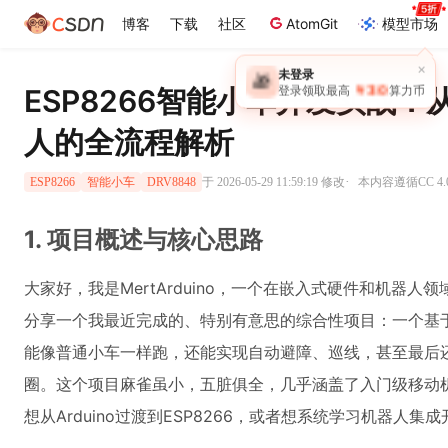
博客
下载
社区
AtomGit
模型市场
×
未登录
🎁
￥30
ESP8266智能小车开发实战
登录领取最高
算力币
人的全流程解析
·
于 2026-05-29 11:59:19 修改
本内容遵循CC 4.
ESP8266
智能小车
DRV8848
1. 项目概述与核心思路
大家好，我是MertArduino，一个在嵌入式硬件和机器
分享一个我最近完成的、特别有意思的综合性项目：一个基于E
能像普通小车一样跑，还能实现自动避障、巡线，甚至最后还
圈。这个项目麻雀虽小，五脏俱全，几乎涵盖了入门级移动
想从Arduino过渡到ESP8266，或者想系统学习机器人集