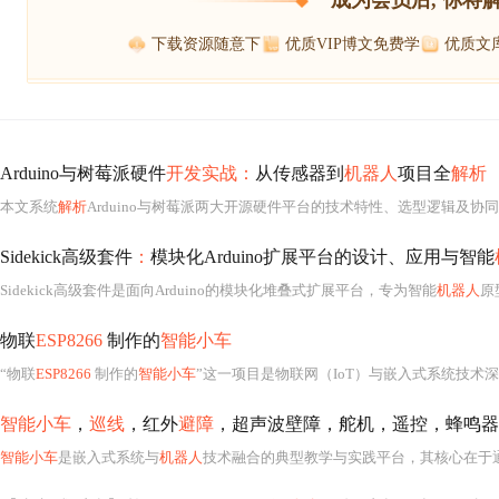
成为会员后, 你将
下载资源随意下
优质VIP博文免费学
优质文
Arduino与树莓派硬件
开发实战：
从传感器到
机器人
项目全
解析
本文系统
解析
Arduino与树莓派两大开源硬件平台的技术特性、选型逻辑及协同
Sidekick高级套件
：
模块化Arduino扩展平台的设计、应用与智能
Sidekick高级套件是面向Arduino的模块化堆叠式扩展平台，专为智能
机器人
原
物联
ESP8266
制作的
智能小车
“物联
ESP8266
制作的
智能小车
”这一项目是物联网（IoT）与嵌入式系统技术深度
智能小车
，
巡线
，红外
避障
，超声波壁障，舵机，遥控，蜂鸣器
智能小车
是嵌入式系统与
机器人
技术融合的典型教学与实践平台，其核心在于通过单片机（如STM32、Arduino、51单片机）作为主控制器，集