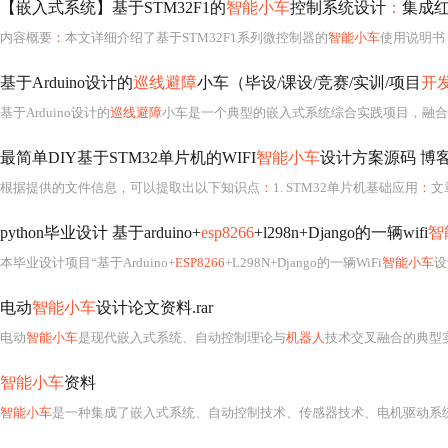
【嵌入式系统】基于STM32F1的
智能小车
控制系统设计
：
集成红外
内容概要
：
本文详细介绍了基于STM32F1系列微控制器的
智能小车
使用说明书，涵盖产品概述、功能模块、
基于Arduino设计的
巡线避障
小车（毕设/课设/竞赛/实训/项目
开
基于Arduino设计的
巡线避障
小车是一个典型的嵌入式系统综合实践项目，融合了硬件电路设计、传感器数据采集、实时控制算法、电机驱
最简单DIY基于STM32单片机的WIFI
智能小车
设计方案源码 博
根据提供的文件信息，可以提取出以下知识点
：
1. STM32单片机基础应用
：
文
python毕业设计 基于arduino+
esp8266
+l298n+Django的一辆wifi
智
本毕业设计项目“基于Arduino+
ESP8266
+L298N+Django的一辆WiFi
智能小车
设计与
电动
智能小车
设计论文资料.rar
电动
智能小车
是现代嵌入式系统、自动控制理论与
机器人
技术交叉融合的典型实践载体，其设计涵盖从底层硬件选型与电路搭建、传感器数据采
智能小车
资料
智能小车
是一种集成了嵌入式系统、自动控制技术、传感器技术、电机驱动系统以及软件