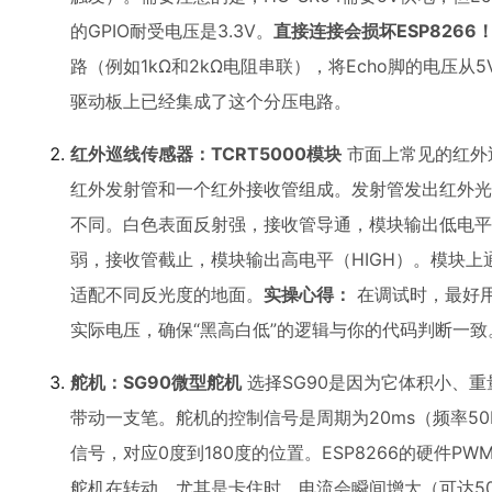
的GPIO耐受电压是3.3V。
直接连接会损坏ESP8266
路（例如1kΩ和2kΩ电阻串联），将Echo脚的电压从5V
驱动板上已经集成了这个分压电路。
红外巡线传感器：TCRT5000模块
市面上常见的红外巡
红外发射管和一个红外接收管组成。发射管发出红外光
不同。白色表面反射强，接收管导通，模块输出低电平
弱，接收管截止，模块输出高电平（HIGH）。模块
适配不同反光度的地面。
实操心得：
在调试时，最好
实际电压，确保“黑高白低”的逻辑与你的代码判断一
舵机：SG90微型舵机
选择SG90是因为它体积小、重量
带动一支笔。舵机的控制信号是周期为20ms（频率50Hz
信号，对应0度到180度的位置。ESP8266的硬件P
舵机在转动，尤其是卡住时，电流会瞬间增大（可达500