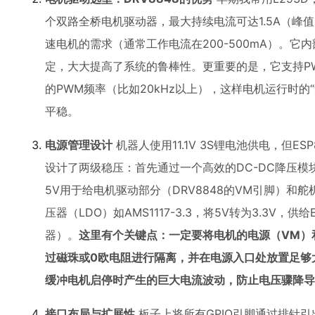
个双路全桥电机驱动器，最大持续电流可达1.5A（峰值
速电机的需求（通常工作电流在200-500mA）。
定，大大提高了系统的鲁棒性。更重要的是，它支持PW
的PWM频率（比如20kHz以上），这样电机运行时的
平稳。
电源管理设计
机器人使用11.1V 3S锂电池供电，但ES
设计了两级稳压：首先通过一个高效的DC-DC降压模块（如
5V用于给电机驱动部分（DRV8848的VM引脚）和
压器（LDO）如AMS1117-3.3，将5V转为3.3V，
器）。
这里有个关键点：一定要将电机的电源（VM）
过磁珠或0欧电阻进行隔离，并在电源入口处放置足够大的
缓冲电机启停时产生的巨大电流波动，防止电压骤降导致
接口布局与扩展性
板子上将所有GPIO引脚通过排针