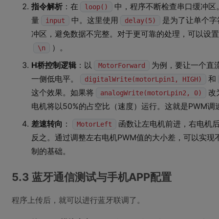
指令解析
：在
中，程序不断检查串口缓冲区
loop()
量
中。这里使用
是为了让单个字
input
delay(5)
冲区，避免数据不完整。对于更可靠的处理，可以设置
）。
\n
H桥控制逻辑
：以
为例，要让一个直
MotorForward
一侧低电平。
和
digitalWrite(motorLpin1, HIGH)
这个效果。如果将
改
analogWrite(motorLpin2, 0)
电机将以50%的占空比（速度）运行。这就是PWM调
差速转向
：
函数让左电机前进，右电机
MotorLeft
反之。通过调整左右电机PWM值的大小差，可以实现
制的基础。
5.3 蓝牙通信测试与手机APP配置
程序上传后，就可以进行蓝牙联调了。