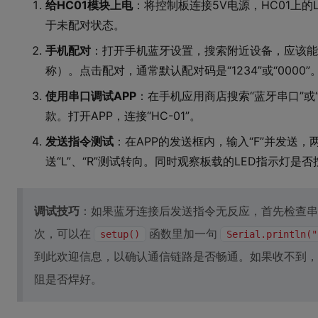
给HC01模块上电
：将控制板连接5V电源，HC01上的
于未配对状态。
手机配对
：打开手机蓝牙设置，搜索附近设备，应该能找
称）。点击配对，通常默认配对码是“1234”或“0000”
使用串口调试APP
：在手机应用商店搜索“蓝牙串口”或“Seria
款。打开APP，连接“HC-01”。
发送指令测试
：在APP的发送框内，输入“F”并发送，
送“L”、“R”测试转向。同时观察板载的LED指示灯是
调试技巧
：如果蓝牙连接后发送指令无反应，首先检查串
次，可以在
函数里加一句
setup()
Serial.println("
到此欢迎信息，以确认通信链路是否畅通。如果收不到，检
阻是否焊好。