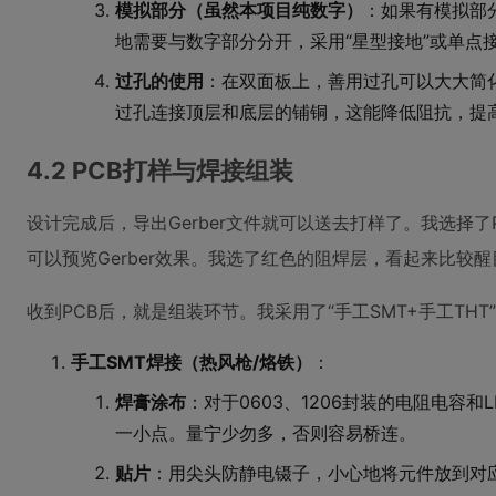
模拟部分（虽然本项目纯数字）
：如果有模拟部
地需要与数字部分分开，采用“星型接地”或单点
过孔的使用
：在双面板上，善用过孔可以大大简
过孔连接顶层和底层的铺铜，这能降低阻抗，提
4.2 PCB打样与焊接组装
设计完成后，导出Gerber文件就可以送去打样了。我选择了
可以预览Gerber效果。我选了红色的阻焊层，看起来比较醒
收到PCB后，就是组装环节。我采用了“手工SMT+手工THT
手工SMT焊接（热风枪/烙铁）
：
焊膏涂布
：对于0603、1206封装的电阻电容
一小点。量宁少勿多，否则容易桥连。
贴片
：用尖头防静电镊子，小心地将元件放到对