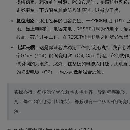
提供稳定、精确的时钟源。PCB布局时，晶振和电容必须尽
走线要短，下方避免其他信号线穿过，以减少干扰。
复位电路
：采用经典的阻容复位。一个10K电阻（R1）上
地。当上电瞬间，电容充电，RESET引脚为低电平，触
拉高，芯片开始工作。在RESET引脚和地之间我还预
电源去耦
：这是保证芯片稳定工作的“定心丸”。我在芯片
个0.1uF（104）的陶瓷电容（C4, C5）到地。它
供瞬间的大电流。此外，在整板的电源入口处，我放置了一
的陶瓷电容（C7），构成高低频组合滤波。
实操心得
：很多初学者会忽略去耦电容，导致程序跑飞、
则：每个IC的电源引脚附近，都必须有一个0.1uF的陶
短。