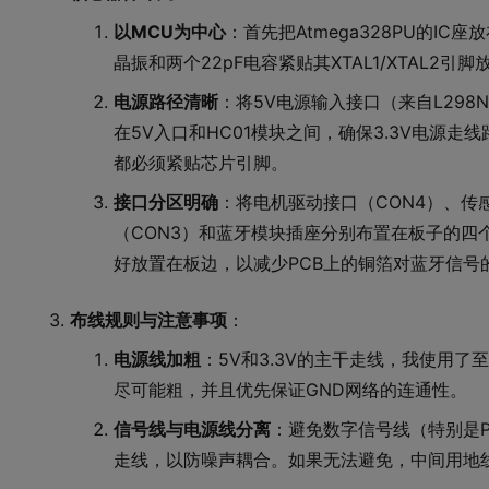
以MCU为中心
：首先把Atmega328PU的IC
晶振和两个22pF电容紧贴其XTAL1/XTAL2引脚
电源路径清晰
：将5V电源输入接口（来自L298N
在5V入口和HC01模块之间，确保3.3V电源
都必须紧贴芯片引脚。
接口分区明确
：将电机驱动接口（CON4）、传感
（CON3）和蓝牙模块插座分别布置在板子的四
好放置在板边，以减少PCB上的铜箔对蓝牙信号
布线规则与注意事项
：
电源线加粗
：5V和3.3V的主干走线，我使用了至少
尽可能粗，并且优先保证GND网络的连通性。
信号线与电源线分离
：避免数字信号线（特别是P
走线，以防噪声耦合。如果无法避免，中间用地