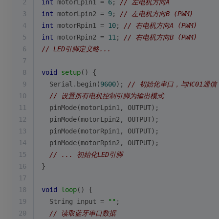
2
int
 motorLpin1 = 
6
; 
// 左电机方向A
3
int
 motorLpin2 = 
9
; 
// 左电机方向B (PWM)
4
int
 motorRpin1 = 
10
; 
// 右电机方向A (PWM)
5
int
 motorRpin2 = 
11
; 
// 右电机方向B (PWM)
6
// LED引脚定义略...
7
8
void
setup
()
{
9
  Serial.
begin
(
9600
); 
// 初始化串口，与HC01通信
10
// 设置所有电机控制引脚为输出模式
11
pinMode
(motorLpin1, OUTPUT);
12
pinMode
(motorLpin2, OUTPUT);
13
pinMode
(motorRpin1, OUTPUT);
14
pinMode
(motorRpin2, OUTPUT);
15
// ... 初始化LED引脚
16
}
17
18
void
loop
()
{
19
  String input = 
""
;
20
// 读取蓝牙串口数据