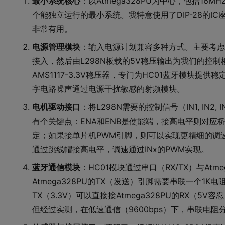
最小系统核心
：以Atmega328PU为中心，包括1
个能独立运行的最小系统。我特意使用了DIP-28的I
非常有用。
电源管理模块
：输入电源计划兼容多种方式。主要考虑通
接入，然后由L298N板载的5V稳压输出为我们的控
AMS1117-3.3V稳压器，专门为HC01蓝牙模块提
字电路噪声通过电源干扰敏感的射频模块。
电机驱动接口
：将L298N需要的控制信号（IN1, IN2, I
有个关键点：ENA和ENB是使能端，接高电平则对应桥
定；如果接单片机PWM引脚，则可以实现更精细的调速
通过跳线帽接高电平，调速通过INx的PWM实现。
蓝牙通信模块
：HC01模块通过串口（RX/TX）与Atm
Atmega328PU的TX（发送）引脚需要串联一个1K电
TX（3.3V）可以直接接Atmega328PU的RX（
但经过实测，在低速通信（9600bps）下，串联电