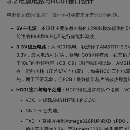
3.2 电源电路与HC01接口设计
电源是系统的“血液”，设计不好会带来无穷无尽的问题。
5V主电源
：本设计主要依赖外接的L298N模块提供的
前述的10uF和1uF电容进行储能和滤波。
3.3V稳压电路
：为HC01供电，我选择了AMS1117-
3.3V，最大电流可达1A，驱动HC01绰绰有余。在其输
了10uF的电解电容（C8, C9）进行稳压和滤波。AMS
有一定的功耗（压差1.7V * 电流），如果HC01工
热，属于正常现象，但PCB上最好能给芯片的散热焊盘
HC01接口与电平处理
：HC01模块通常有四个引脚：VCC(3
VCC -> 板载AMS1117输出的3.3V。
GND -> 公共地。
TXD -> 直接连接到Atmega328PU的RXD（PD0
输出高电平为3.3V，而Atmega328PU的引脚