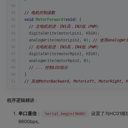
40
41
// 电机控制函数
42
void
MotorForward
(
void
)
{
43
// 左电机前进：IN1高，IN2低（PWM）
44
digitalWrite
(motorLpin1, HIGH);
45
analogWrite
(motorLpin2, 
0
); 
// 使用analogWr
46
// 右电机前进：IN3高，IN4低（PWM）
47
digitalWrite
(motorRpin1, HIGH);
48
analogWrite
(motorRpin2, 
0
);
49
// ... 控制LED指示
50
}
51
// 其他MotorBackward, MotorLeft, MotorRight,
程序逻辑精讲
：
串口通信
：
设置了与HC01模
Serial.begin(9600)
9600bps。