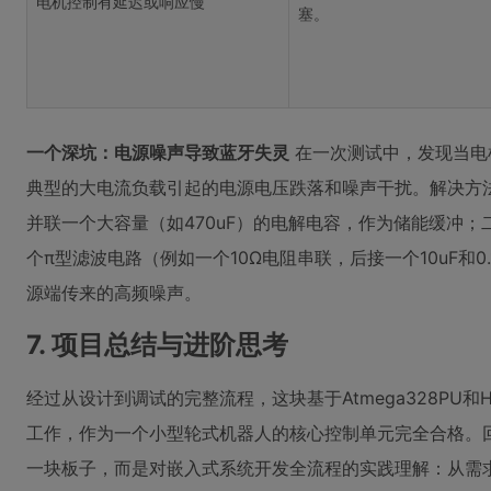
电机控制有延迟或响应慢
塞。
一个深坑：电源噪声导致蓝牙失灵
在一次测试中，发现当电
典型的大电流负载引起的电源电压跌落和噪声干扰。解决方法
并联一个大容量（如470uF）的电解电容，作为储能缓冲；二
个π型滤波电路（例如一个10Ω电阻串联，后接一个10uF和0
源端传来的高频噪声。
7. 项目总结与进阶思考
经过从设计到调试的完整流程，这块基于Atmega328PU
工作，作为一个小型轮式机器人的核心控制单元完全合格。
一块板子，而是对嵌入式系统开发全流程的实践理解：从需求