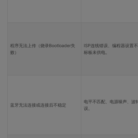
程序无法上传（烧录Bootloader失
ISP连线错误、编程器设置
败）
标板未供电。
电平不匹配、电源噪声、波
蓝牙无法连接或连接后不稳定
误。