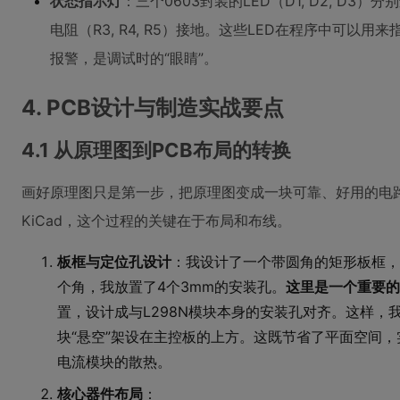
状态指示灯
：三个0603封装的LED（D1, D2, D3）分
电阻（R3, R4, R5）接地。这些LED在程序中可以
报警，是调试时的“眼睛”。
4. PCB设计与制造实战要点
4.1 从原理图到PCB布局的转换
画好原理图只是第一步，把原理图变成一块可靠、好用的电
KiCad，这个过程的关键在于布局和布线。
板框与定位孔设计
：我设计了一个带圆角的矩形板框，尺
个角，我放置了4个3mm的安装孔。
这里是一个重要的
置，设计成与L298N模块本身的安装孔对齐。这样，我
块“悬空”架设在主控板的上方。这既节省了平面空间，
电流模块的散热。
核心器件布局
：