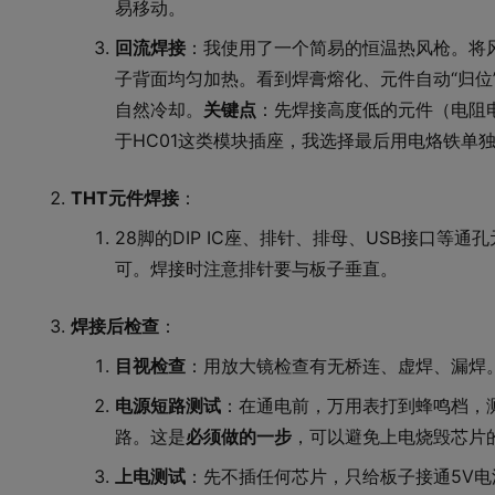
易移动。
回流焊接
：我使用了一个简易的恒温热风枪。将风
子背面均匀加热。看到焊膏熔化、元件自动“归位
自然冷却。
关键点
：先焊接高度低的元件（电阻电
于HC01这类模块插座，我选择最后用电烙铁单
THT元件焊接
：
28脚的DIP IC座、排针、排母、USB接口等
可。焊接时注意排针要与板子垂直。
焊接后检查
：
目视检查
：用放大镜检查有无桥连、虚焊、漏焊
电源短路测试
：在通电前，万用表打到蜂鸣档，测量
路。这是
必须做的一步
，可以避免上电烧毁芯片
上电测试
：先不插任何芯片，只给板子接通5V电源