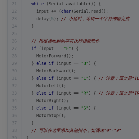
21
while
 (Serial.
available
()) {
22
    input += (
char
)Serial.
read
();
23
delay
(
5
); 
// 小延时，等待一个字符传输完成
24
  }
25
26
// 根据接收到的字符执行相应动作
27
if
 (input == 
"F"
) {
28
MotorForward
();
29
  } 
else
if
 (input == 
"B"
) {
30
MotorBackward
();
31
  } 
else
if
 (input == 
"L"
) { 
// 注意：原文是"T
32
MotorLeft
();
33
  } 
else
if
 (input == 
"R"
) { 
// 注意：原文是"T
34
MotorRight
();
35
  } 
else
if
 (input == 
"S"
) {
36
MotorStop
();
37
  }
38
// 可以在这里添加其他指令，如调速"0"-"9"
39
}