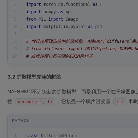
3
import
 torch.nn.functional 
as
 F
4
import
 numpy 
as
 np
5
from
 PIL 
import
 Image
6
import
 matplotlib.pyplot 
as
 plt
7
8
# 假设使用预训练的扩散模型，例如来自`diffusers`库
9
# from diffusers import DDIMPipeline, DDPMSch
10
# 或者使用自己实现的DDIM采样器
3.2 扩散模型先验的封装
NA-NHMC不训练新的扩散模型，而是利用一个在干净图像
数
，它接受一个噪声潜变量
和
decode(x_t, t)
x_t
PYTHON
1
class
DiffusionPrior
: