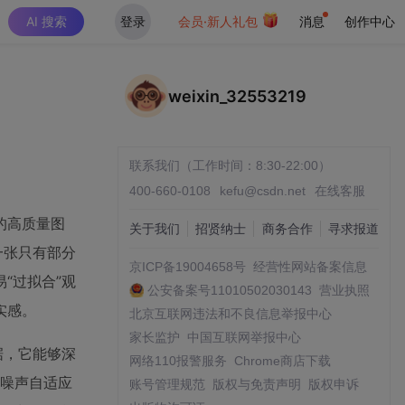
AI 搜索
登录
会员·新人礼包
消息
创作中心
weixin_32553219
联系我们（工作时间：8:30-22:00）
400-660-0108
kefu@csdn.net
在线客服
的高质量图
关于我们
招贤纳士
商务合作
寻求报道
一张只有部分
京ICP备19004658号
经营性网站备案信息
“过拟合”观
公安备案号11010502030143
营业执照
实感。
北京互联网违法和不良信息举报中心
家长监护
中国互联网举报中心
据，它能够深
网络110报警服务
Chrome商店下载
。噪声自适应
账号管理规范
版权与免责声明
版权申诉