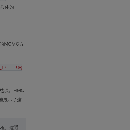
具体的
的MCMC方
_T) = -log
然项。HMC
地展示了这
程。这通