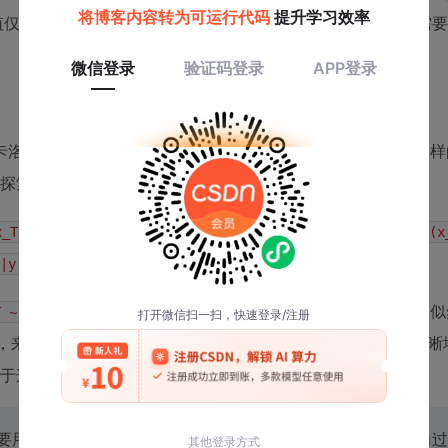
值仅依赖于观测残差
的范数，而不需要
||y - A(D(x_T))||^2
洛的框架中。HMC是一种利用目标分布梯度信息进行高效采样
间中探索，能够有效处理高维、复杂的分布。
，其对数形式（即我们需要计算的“势能”）为：
x_T | y)
U(x
|y - A(D(x_T))||^2 )
），第二部分就是我们刚刚推导出的噪声自适应似
T ~ N(0, I)
，来指导采样过程在潜空间中的运动。NA-NHMC的伪代码清晰
于这个梯度。
要用到链式法则，因为
是一个深度神经网络的前向过
D(x_T)