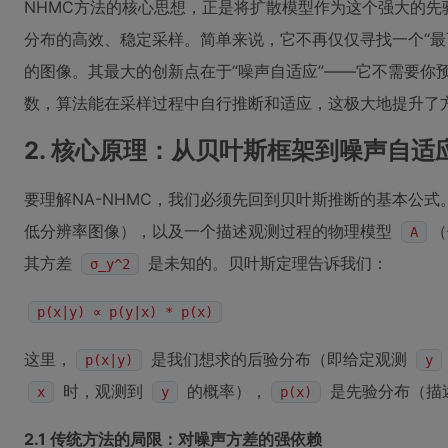
NHMC方法的核心思想，正是将扩散模型作为这个强大的
分布的高效、稳定采样。简单来说，它不再仅仅寻找一个“最
的图像。其最大的创新点在于“噪声自适应”——它不需要你
数，算法能在采样过程中自行推断和适应，这极大地提升了
2. 核心原理：从贝叶斯框架到噪声自适
要理解NA-NHMC，我们必须先回到贝叶斯推断的基本公
低分辨率图像），以及一个描述观测过程的物理模型
（
A
其方差
是未知的。贝叶斯定理告诉我们：
σ_y^2
p(x|y) ∝ p(y|x) * p(x)
这里，
是我们想求的后验分布（即给定观测
p(x|y)
y
时，观测到
的概率），
是先验分布（描
x
y
p(x)
2.1 传统方法的局限：对噪声方差的强依赖