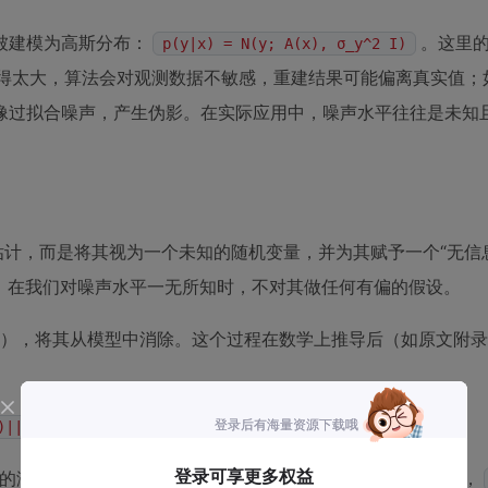
被建模为高斯分布：
。这里
p(y|x) = N(y; A(x), σ_y^2 I)
得太大，算法会对观测数据不敏感，重建结果可能偏离真实值；
像过拟合噪声，产生伪影。在实际应用中，噪声水平往往是未知
计，而是将其视为一个未知的随机变量，并为其赋予一个“无信
：在我们对噪声水平一无所知时，不对其做任何有偏的假设。
”），将其从模型中消除。这个过程在数学上推导后（如原文附录A
)||^2 )
的潜变量，
是扩散模型的解码器（如DDIM采样器），
D(·)