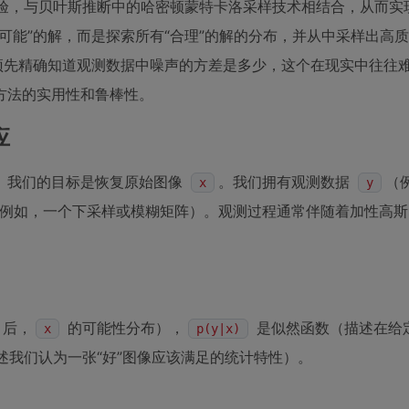
先验，与贝叶斯推断中的哈密顿蒙特卡洛采样技术相结合，从而实
可能”的解，而是探索所有“合理”的解的分布，并从中采样出高
预先精确知道观测数据中噪声的方差是多少，这个在现实中往往
方法的实用性和鲁棒性。
应
式。我们的目标是恢复原始图像
。我们拥有观测数据
（
x
y
例如，一个下采样或模糊矩阵）。观测过程通常伴随着加性高
后，
的可能性分布），
是似然函数（描述在给
x
p(y|x)
述我们认为一张“好”图像应该满足的统计特性）。