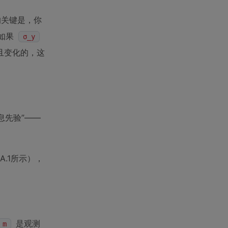
的关键是，你
如果
σ_y
且变化的，这
息先验”——
.1所示），
是观测
m