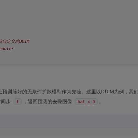
或自定义的DDIM
eduler
上预训练好的无条件扩散模型作为先验。这里以DDIM为例，我
时间步
，返回预测的去噪图像
。
t
hat_x_0