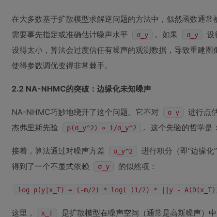
在大多数基于扩散模型求解逆问题的方法中，似然函数通常
需要事先指定或准确估计噪声水平
。如果
设
σ_y
σ_y
设得太小，算法会过度信任有噪声的观测数据，导致重建图
使得参数调优变得非常棘手。
2.2 NA-NHMC的突破：边缘化未知噪声
NA-NHMC巧妙地绕开了这个问题。它不对
进行点估
σ_y
杰弗里斯先验
。这个先验的哲学是
p(σ_y^2) ∝ 1/σ_y^2
接着，算法通过对噪声方差
进行积分（即“边缘化
σ_y^2
得到了一个不显式依赖
的似然项：
σ_y
log p(y|x_T) = (-m/2) * log( (1/2) * ||y - A(D(x_T)
这里，
是扩散模型在噪声空间（通常是高斯噪声）中
x_T