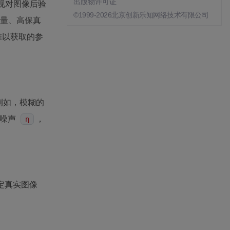
出版物许可证
现对图像后验
©1999-2026北京创新乐知网络技术有限公司
质量、高保真
难以获取的参
例如，模糊的
斯噪声
，
η
定真实图像