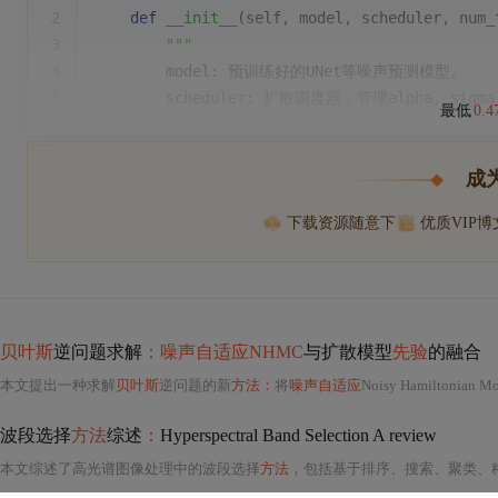
2
def
__init__
(
self, model, scheduler, num_
3
"""
4
        model: 预训练好的UNet等噪声预测模型。
5
        scheduler: 扩散调度器，管理alpha, sigma
最低
0.
成
下载资源随意下
优质VIP
贝叶斯
逆问题求解
：噪声自适应NHMC
与扩散模型
先验
的融合
本文提出一种求解
贝叶斯
逆问题的新
方法：
将
噪声自适应
Noisy Hamiltonian M
波段选择
方法
综述
：
Hyperspectral Band Selection A review
本文综述了高光谱图像处理中的波段选择
方法
，包括基于排序、搜索、聚类、