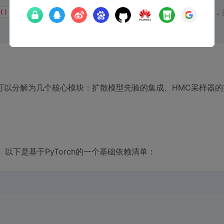
）来实现。在实际编码中，你需要确保计算图被正确构建，
()
程可以分解为几个核心模块：扩散模型先验的集成、HMC采样器
以下是基于PyTorch的一个基础依赖清单：