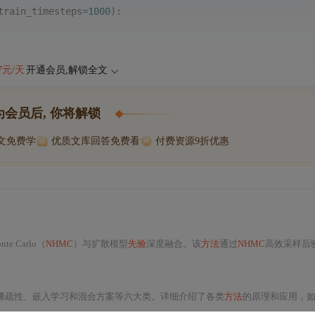
train_timesteps=
1000
):
47元/天
开通会员,解锁全文
为会员后, 你将解锁
博文免费学
优质文库回答免费看
付费资源9折优惠
onte Carlo（
NHMC
）与扩散模型
先验
深度融合。该
方法
通过
NHMC
高效采样后验分布，利用扩散模型提供结构化、数据
稀疏性、嵌入学习和混合方案等六大类。详细介绍了各类
方法
的原理和应用，如基于排序的无监督和监