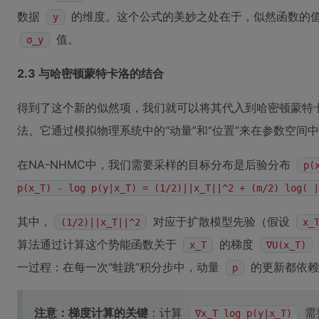
数据
的维度。这个公式的美妙之处在于，似然函数的
y
值。
σ_y
2.3 与哈密顿蒙特卡洛的结合
得到了这个新的似然项，我们就可以将其代入到哈密顿蒙特卡
法。它通过模拟物理系统中的“动量”和“位置”来在参数空
在NA-NHMC中，我们需要采样的目标分布是后验分布
p(
p(x_T) - log p(y|x_T) = (1/2)||x_T||^2 + (m/2) log( |
其中，
对应于扩散模型先验（假设
(1/2)||x_T||^2
x_
算法通过计算这个势能函数关于
的梯度
x_T
∇U(x_T)
一过程：在每一次“蛙跳”积分步中，动量
的更新都依赖
p
注意：梯度计算的关键
：计算
需
∇x_T log p(y|x_T)