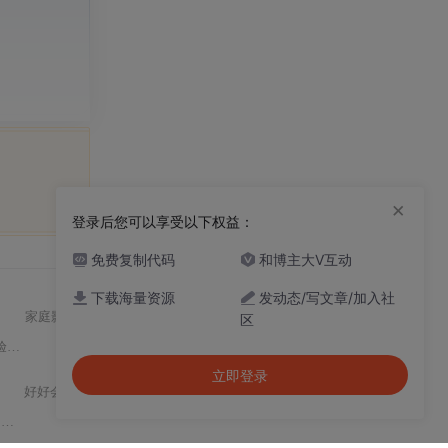
×
登录后您可以享受以下权益：
免费复制代码
和博主大V互动
下载海量资源
发动态/写文章/加入社
家庭影院
265
区
驱动的
先验
知识，并在MCMC迭代中
立即登录
好好会
11513
督
方法
，基于搜索的增量、更新和消除策略，以及基于