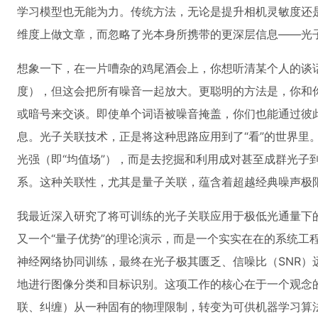
学习模型也无能为力。传统方法，无论是提升相机灵敏度还是
维度上做文章，而忽略了光本身所携带的更深层信息——光
想象一下，在一片嘈杂的鸡尾酒会上，你想听清某个人的谈话
度），但这会把所有噪音一起放大。更聪明的方法是，你和
或暗号来交谈。即使单个词语被噪音掩盖，你们也能通过彼
息。光子关联技术，正是将这种思路应用到了“看”的世界里
光强（即“均值场”），而是去挖掘和利用成对甚至成群光子到
系。这种关联性，尤其是量子关联，蕴含着超越经典噪声极
我最近深入研究了将可训练的光子关联应用于极低光通量下
又一个“量子优势”的理论演示，而是一个实实在在的系统工
神经网络协同训练，最终在光子极其匮乏、信噪比（SNR）
地进行图像分类和目标识别。这项工作的核心在于一个观念
联、纠缠）从一种固有的物理限制，转变为可供机器学习算法