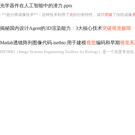
光学器件在人工智能中的潜力.pptx
- **超分辨成像技术**
：
这种技术利用了
光
的衍射特性，成功
突破
了传统成像
揭秘国内设计Agent的3D渲染能力
：
3大核心技术
突破视觉极限
Matlab透镜阵列图像代码-isetbio
:
用于建模
视觉
编码和早期
视觉系