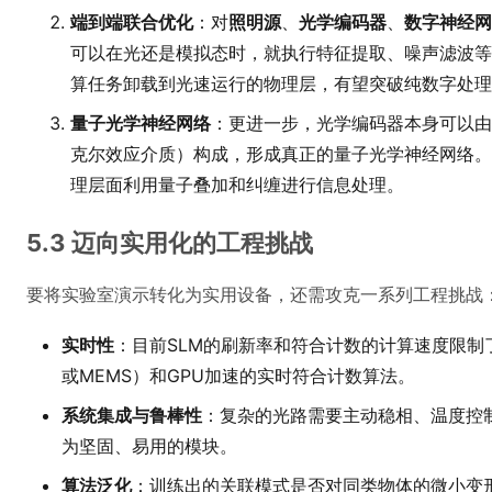
端到端联合优化
：对
照明源
、
光学编码器
、
数字神经网
可以在光还是模拟态时，就执行特征提取、噪声滤波等
算任务卸载到光速运行的物理层，有望突破纯数字处理
量子光学神经网络
：更进一步，光学编码器本身可以由
克尔效应介质）构成，形成真正的量子光学神经网络。
理层面利用量子叠加和纠缠进行信息处理。
5.3 迈向实用化的工程挑战
要将实验室演示转化为实用设备，还需攻克一系列工程挑战
实时性
：目前SLM的刷新率和符合计数的计算速度限制
或MEMS）和GPU加速的实时符合计数算法。
系统集成与鲁棒性
：复杂的光路需要主动稳相、温度控
为坚固、易用的模块。
算法泛化
：训练出的关联模式是否对同类物体的微小变