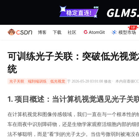
博客
下载
社区
AtomGit
模型市场
可训练光子关联：突破低光视觉
统
·
于 2026-05-28 03:01:08 修改
本内容遵循CC 
光子关联
端到端训练
低光视觉
1. 项目概述：当计算机视觉遇见光子关
在计算机视觉和图像传感领域，我们一直在与一个根本性的
车在雨夜中识别障碍物，还是生物学家观察活细胞内部的细
法不够聪明，而是“看”到的光子太少。当信号微弱到被淹没