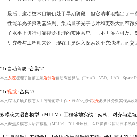
最后，这项技术目前仍处于早期阶段，但它清晰地指出了一
性能单光子探测器阵列、集成量子光子芯片和更强大的可微
子水平上进行可靠视觉推理的实用系统，已不再遥不可及。对
研究者与工程师来说，现在正是深入探索这个充满潜力的交
51c自动驾驶~合集57
本文
系统
梳理了当前主流
端到端
自动驾驶算法（UniAD、VAD、UAD、SparseDrive、ReasonNet、FusionAD、Hydra-MDP）的动机、架构与创新点，涵盖BEV感知、多模态融合
51c
视觉
~合集55
本文综述多项多模态人工智能前沿工作
：
VisNec提出
视觉
必要性分数实现高效数据筛选；RevealLayer实现可控分层图像生成与遮挡恢复；Representation Forcing（RF）消除VAE瓶颈，统一理解与生
多模态大语言模型（MLLM）工程落地实战
：
架构、对齐与避坑
本文聚焦多模态大语言模型（MLLM）在工业质检、医疗影像和辅助技术等真