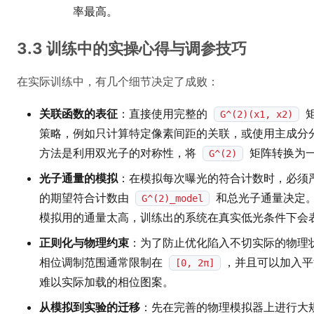
率最高。
3.3 训练中的实操心得与调参技巧
在实际训练中，有几个细节决定了成败：
关联函数的表征
：直接使用完整的
矩
G^(2)(x1, x2)
策略，例如只计算特定像素间距的关联，或使用主成分分
方法是利用双光子的对称性，将
矩阵转换为一
G^(2)
光子通量的模拟
：在模拟每次曝光的符合计数时，必须
的期望符合计数由
和总光子通量决定
G^(2)_model
模拟用的通量太高，训练出的系统在真实低光条件下会
正则化与物理约束
：为了防止优化陷入不切实际的物理
相位调制范围通常限制在
，并且可以加入平
[0, 2π]
难以实际加载的相位图案。
从模拟到实验的迁移
：先在完善的物理模拟器上进行大