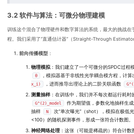
3.2 软件与算法：可微分物理建模
训练这个混合了物理硬件和数字算法的系统，最大的挑战在于
程。我们采用了“直通估计器”（Straight-Through Est
前向传播模型
：
物理模拟
：我们建立了一个可微分的SPDC过程
，模拟器基于非线性光学耦合模方程，计算
θ
，进而推导出理论上的二阶关联函数
x_i)
G^(
测量抽样
：在训练中，我们并不每次都运行耗时
作为期望值，参数化地抽样生成
G^(2)_model
抽样
次“单次曝光”（shot），模拟在极
N
<100）的随机探测事件，形成一张符合计数图。
神经网络处理
：这张（可能是稀疏的）符合计数