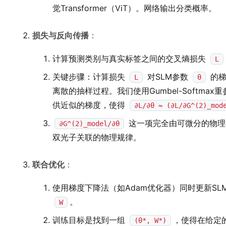
觉Transformer（ViT）。网络输出分类概率。
损失与反向传播
：
计算预测类别与真实标签之间的交叉熵损失
L
关键步骤：计算损失
对SLM参数
的
L
θ
离散的抽样过程。我们使用Gumbel-Softm
供近似的梯度，使得
∂L/∂θ ≈ (∂L/∂G^(2)_mod
这一项完全由可微分的物理
∂G^(2)_model/∂θ
双光子关联的物理规律。
联合优化
：
使用梯度下降法（如Adam优化器）同时更新S
。
W
训练目标是找到一组
，使得在给定
(θ*, W*)