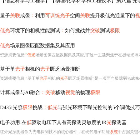
【信息科学与工程学】【物理/化学科学和工程技术】第八篇 光学
量子
关联
成像
：
利用
可训练光子
空间
关联
提升极低光通量下的
视
低光
环境下的相机性能测试
：
如何挑战并
突破
测试
极限
低光
场景图像匹配数据集及其应用
资源摘要信息
:
"
低光
场景图像匹配数据集及其应用"这一主题聚焦于在极端光照
基于单
光子
相机的
光子
匮乏场景推断
资源摘要信息
:
“基于单
光子
相机的
光子
匮乏场景推断”是一项面向极端弱光成像
计算成像与AI融合
：突破
移动
视觉
的物理
极限
D435i光照
极限
挑战
：低光
与强光环境下曝光控制的5个调优技巧
电子功用-在
低
驱动电压下具有高探测灵敏度的IR
光
探测器
红外光探测器作为光电探测技术的核心器件，在现代电子功能
系统
中占据关键地位，