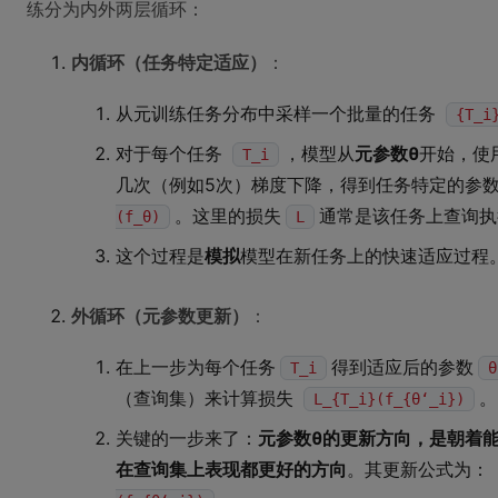
练分为内外两层循环：
内循环（任务特定适应）
：
从元训练任务分布中采样一个批量的任务
{T_i
对于每个任务
，模型从
元参数θ
开始，使
T_i
几次（例如5次）梯度下降，得到任务特定的参
。这里的损失
通常是该任务上查询执
(f_θ)
L
这个过程是
模拟
模型在新任务上的快速适应过程
外循环（元参数更新）
：
在上一步为每个任务
得到适应后的参数
T_i
θ
（查询集）来计算损失
。
L_{T_i}(f_{θ‘_i})
关键的一步来了：
元参数θ的更新方向，是朝着
在查询集上表现都更好的方向
。其更新公式为：