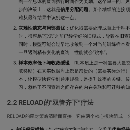
到一个总体的查询执行时间作为奖励。这个单一的、延
步的决策上，这就是
信用分配问题
。某个糟糕的连接顺
难从最终结果中识别这一点。
灾难性遗忘与局部最优
：优化器需要处理成百上千种不
时，很容易“忘记”之前已经学好的旧模式，导致在旧
同时，模型可能会过早地收敛到一个对当前训练样本看
一旦遇到稍有变化的查询，性能就会“跳水”。
样本效率低下与收敛缓慢
：RL本质上是一种需要大量
取奖励）在真实数据库上都是昂贵的（需要实际运行）
本，让模型快速学到通用规律，是提升效率的关键。传
习，忽略了不同查询之间存在的内在关联和可迁移的知
2.2 RELOAD的“双管齐下”疗法
RELOAD的应对策略清晰而直接，它由两个核心模块组成，
知识保留模块
：针对“病症1”和“病症2”。它采用
优先经