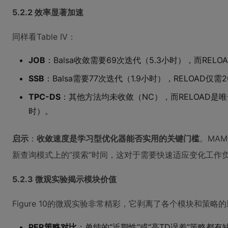
5.2.2 效率显著加速
同样看Table IV：
JOB
：Balsa收敛需要69次迭代（5.3小时），而RELO
SSB
：Balsa需要77次迭代（1.9小时），RELOAD仅需
TPC-DS
：其他方法均未收敛（NC），而RELOAD是唯
时）。
启示
：
收敛速度是学习型优化器能否实用的关键门槛
。MA
新查询模式上的“摸索”时间，这对于需要快速适应变化工作
5.2.3 微观实验揭示模块价值
Figure 10的微观实验非常精彩，它剥离了各个模块和策略
PER策略对比
：单纯的“近期性”或“高TD误差”策略都