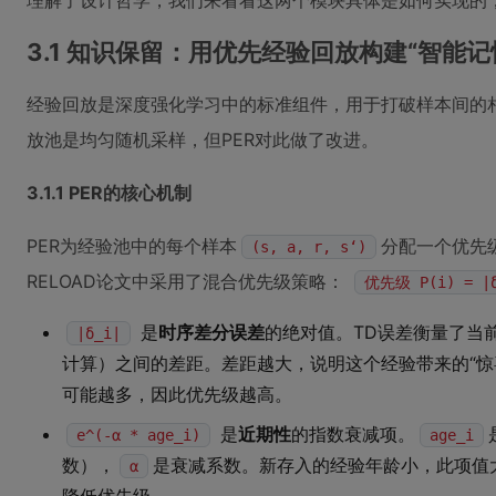
理解了设计哲学，我们来看看这两个模块具体是如何实现的
3.1 知识保留：用优先经验回放构建“智能记
经验回放是深度强化学习中的标准组件，用于打破样本间的
放池是均匀随机采样，但PER对此做了改进。
3.1.1 PER的核心机制
PER为经验池中的每个样本
分配一个优先
(s, a, r, s‘)
RELOAD论文中采用了混合优先级策略：
优先级 P(i) = |δ_
是
时序差分误差
的绝对值。TD误差衡量了当
|δ_i|
计算）之间的差距。差距越大，说明这个经验带来的“惊
可能越多，因此优先级越高。
是
近期性
的指数衰减项。
e^(-α * age_i)
age_i
数），
是衰减系数。新存入的经验年龄小，此项值
α