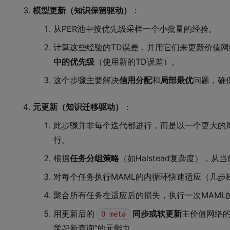
模型更新（知识保留驱动）
：
从PER池中按优先级采样一个小批量的经验。
计算这些经验的TD误差，并用它们来更新价值
中的优先级
（使用新的TD误差）。
这个步骤主要解决
信用分配
和
局部最优
问题，确
元更新（知识迁移驱动）
：
此步骤并非每个迭代都进行，而是以一个更大的
行。
根据
任务分组策略
（如Halstead复杂度），
对每个任务执行MAML的内循环快速适应（几步
聚合所有任务在适应后的损失，执行一次MAML
用更新后的
同步或软更新
主价值网络的
θ_meta
学习新查询”的元能力。