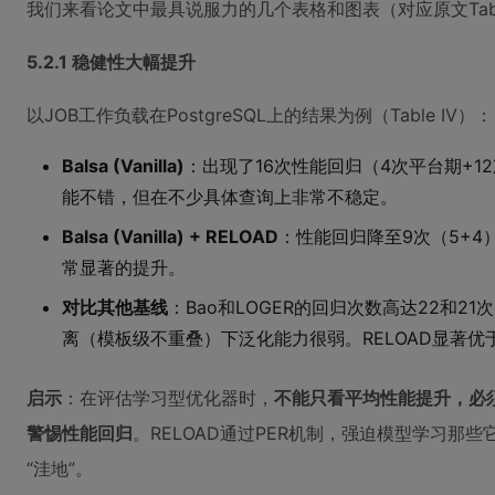
我们来看论文中最具说服力的几个表格和图表（对应原文Table IV, Fi
5.2.1 稳健性大幅提升
以JOB工作负载在PostgreSQL上的结果为例（Table IV）：
Balsa (Vanilla)
：出现了16次性能回归（4次平台期+1
能不错，但在不少具体查询上非常不稳定。
Balsa (Vanilla) + RELOAD
：性能回归降至9次（5+4
常显著的提升。
对比其他基线
：Bao和LOGER的回归次数高达22和2
离（模板级不重叠）下泛化能力很弱。RELOAD显著优
启示
：在评估学习型优化器时，
不能只看平均性能提升，必
警惕性能回归
。RELOAD通过PER机制，强迫模型学习那
“洼地”。