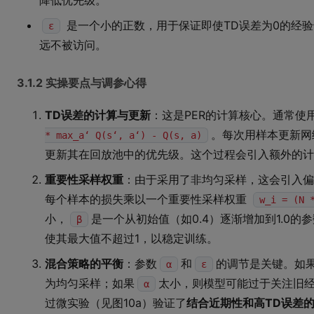
降低优先级。
是一个小的正数，用于保证即使TD误差为0的经
ε
远不被访问。
3.1.2 实操要点与调参心得
TD误差的计算与更新
：这是PER的计算核心。通常使用Q-
。每次用样本更新网
* max_a‘ Q(s‘, a‘) - Q(s, a)
更新其在回放池中的优先级。这个过程会引入额外的计
重要性采样权重
：由于采用了非均匀采样，这会引入偏
每个样本的损失乘以一个重要性采样权重
w_i = (N 
小，
是一个从初始值（如0.4）逐渐增加到1.0的
β
使其最大值不超过1，以稳定训练。
混合策略的平衡
：参数
和
的调节是关键。如
α
ε
为均匀采样；如果
太小，则模型可能过于关注旧
α
过微实验（见图10a）验证了
结合近期性和高TD误差