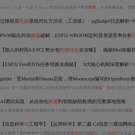
Vuestic UI 是一个基于 Vue.js 的现代化前端用户界面
框架
，专为构建高效、美观
迁移前后
性能
基线对比方法论（工业级）
：
pgBadger日志解析+Pro
PWM输出抖动
难题
破解
：
ESP32 WROOM定时器资源竞争分析
【烦人的村民6.0 PCL整合包
性能优化
全攻略】
：
揭秘Mod加载
【ESP32 FreeRTOS任务切换全揭秘】
：
9大核心机制深度解析
与
gimlet
：
受Martini和Sinatra启发，用Moonscript编写的OpenRe
gimlet 是一个极具特色
与
工程价值的微型 Web 应用程序
框架
，其核心定位在于
AI测试实战
：
从自动化
框架
到智能缺陷检测的完整落地指南
本文系统阐述AI在软件测试中的三大核心落地场景
：
AI驱动的自动化测试
框架
【信息科学
与
工程学】【运营科学】第二篇 C4信息
与
通信网络运营
本文构建了面向数据中心网络运营的资源
优化
知识
框架
表，以‘
优化
方法-资源-场景-时间’为组合维度，系统梳