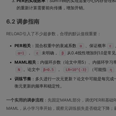
PER的实现效率
：SumTree的实现需要小心内存管
的重新计算需要前向传播，增加开销。
6.2 调参指南
RELOAD引入了不少超参数，合理的默认值很重要：
PER相关
：混合权重中的衰减系数
、保证概率
α
ε
，
未明确，
从0.4线性增加到1.0是常
α=1
ε
β
MAML相关
：内循环步数（论文中用5）、内循环学习
。论文中
，
（可能指
N
β=0.5
LR=10^{-3}
η
训练节奏
：多久进行一次元更新？论文中可能是每完成
衡元更新的频率和稳定性。
一个实用的调参流程
：先固定MAML部分，调优PER和基础
MAML，从小学习率开始，观察元训练损失是否稳定下降；