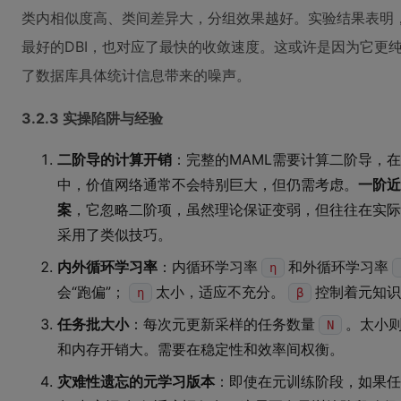
类内相似度高、类间差异大，分组效果越好。实验结果表明
最好的DBI，也对应了最快的收敛速度。这或许是因为它更
了数据库具体统计信息带来的噪声。
3.2.3 实操陷阱与经验
二阶导的计算开销
：完整的MAML需要计算二阶导，
中，价值网络通常不会特别巨大，但仍需考虑。
一阶近
案
，它忽略二阶项，虽然理论保证变弱，但往往在实际
采用了类似技巧。
内外循环学习率
：内循环学习率
和外循环学习率
η
会“跑偏”；
太小，适应不充分。
控制着元知识
η
β
任务批大小
：每次元更新采样的任务数量
。太小
N
和内存开销大。需要在稳定性和效率间权衡。
灾难性遗忘的元学习版本
：即使在元训练阶段，如果任