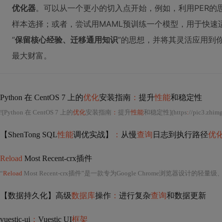
优化器
。可以从一个更小的切入点开始，例如，利用PER的
样本选择；或者，尝试用MAML预训练一个模型，用于快速适
“
保留核心经验、迁移通用知识
”的思想，并将其灵活应用到
最大财富。
Python 在 CentOS 7 上的
优化
安装指南
：
提升
性能
和稳定性
![Python 在 CentOS 7 上的
优化
安装指南
：
提升
性能
和稳定性](https
:
//pic3.zhim
【ShenTong SQL
性能
调优实战】
：
从慢
查询
日志到执行路径
优
Reload
Most Recent-crx插件
“
Reload
Most Recent-crx插件”是一款专为Google Chrome浏览器设计的轻量级、高实用性扩展程序（CRX格式），其核心功能聚焦于**快速定位并重
【数据持久化】高级
数据库
操作
：
进行复杂
查询
和数据更新
vuestic-ui
：
Vuestic UI
框架