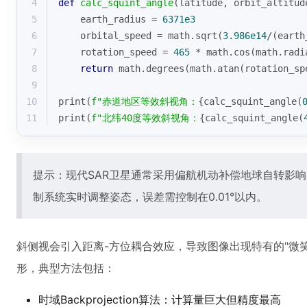
4
def
calc_squint_angle
(
latitude, orbit_altitud
5
    earth_radius = 
6371e3
6
    orbital_speed = math.sqrt(
3.986e14
/(earth
7
    rotation_speed = 
465
 * math.cos(math.radi
8
return
 math.degrees(math.atan(rotation_sp
9
10
print
(
f"赤道地区等效斜视角：
{calc_squint_angle(
11
print
(
f"北纬40度等效斜视角：
{calc_squint_angle(
提示：现代SAR卫星通常采用偏航机动补偿地球自转影
制系统实时调整姿态，误差需控制在0.01°以内。
斜侧视会引入距离-方位耦合效应，导致图像出现特有的"微
形，典型方法包括：
时域Backprojection算法：计算量巨大但精度最高