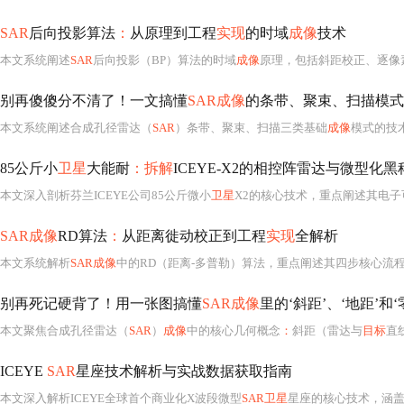
SAR
后向投影算法
：
从原理到工程
实现
的时域
成像
技术
本文系统阐述
SAR
后向投影（BP）算法的时域
成像
原理，包括斜距校正、逐像素相干累加、距
别再傻傻分不清了！一文搞懂
SAR成像
的条带、聚束、扫描模式
本文系统阐述合成孔径雷达（
SAR
）条带、聚束、扫描三类基础
成像
模式的技术特性与适用边界，并提出涵盖分辨率、覆盖范围、时间敏感性、
85公斤小
卫星
大能耐
：拆解
ICEYE-X2的相控阵雷达与微型化黑
本文深入剖析芬兰ICEYE公司85公斤微小
卫星
X2的核心技术，重点阐述其电
SAR成像
RD算法
：
从距离徙动校正到工程
实现
全解析
本文系统解析
SAR成像
中的RD（距离-多普勒）算法，重点阐述其四步核心流
别再死记硬背了！用一张图搞懂
SAR成像
里的‘斜距’、‘地距’和
本文聚焦合成孔径雷达（
SAR
）
成像
中的核心几何概念
：
斜距（雷达与
目标
直线距离）
ICEYE
SAR
星座技术解析与实战数据获取指南
本文深入解析ICEYE全球首个商业化X波段微型
SAR卫星
星座的核心技术，涵盖