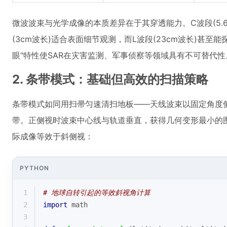
微波波束与光学成像的本质差异在于其穿透能力。C波段(5.
(3cm波长)适合表面细节观测，而L波段(23cm波长)甚至
眼"特性使SAR在灾害监测、军事侦察等领域具有不可替代性
2. 条带模式：基础但高效的扫描策略
条带模式如同用扫帚匀速清扫地板——天线波束以固定角度
带。正侧视时波束中心线与轨道垂直，获得几何变形最小的
际成像等效于斜侧视：
PYTHON
1
# 地球自转引起的等效斜视角计算
2
import
 math
3