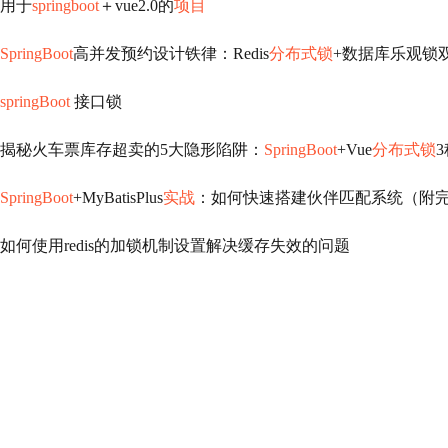
用于
springboot
＋vue2.0的
项目
SpringBoot
高并发预约设计铁律：Redis
分布式锁
+数据库乐观锁双
springBoot
接口锁
揭秘火车票库存超卖的5大隐形陷阱：
SpringBoot
+Vue
分布式锁
3
SpringBoot
+MyBatisPlus
实战
：如何快速搭建伙伴匹配系统（附
如何使用redis的加锁机制设置解决缓存失效的问题