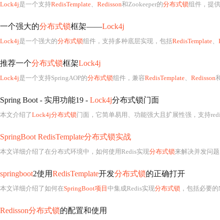
Lock4j
是一个支持
RedisTemplate
、
Redisson
和Zookeeper的
分布式锁
组件，提供
一个强大的
分布式锁
框架——
Lock4j
Lock4j
是一个强大的
分布式锁
组件，支持多种底层实现，包括
RedisTemplate
、
推荐一个
分布式锁
框架
Lock4j
Lock4j
是一个支持SpringAOP的
分布式锁
组件，兼容
RedisTemplate
、
Redisson
和Z
Spring Boot - 实用功能19 -
Lock4j
分布式锁门面
本文介绍了
Lock4j分布式锁
门面，它简单易用、功能强大且扩展性强，支持rediss
SpringBoot RedisTemplate分布式锁实战
本文详细介绍了在分布式环境中，如何使用Redis实现
分布式锁
来解决并发问题。通过实例展示了在下单减库存场景中，如何避免双线程同时操作
springboot
2使用
RedisTemplate
开发
分布式锁
的正确打开
本文详细介绍了如何在
SpringBoot项目
中集成Redis实现
分布式锁
，包括必要的Mav
Redisson分布式锁
的配置和使用