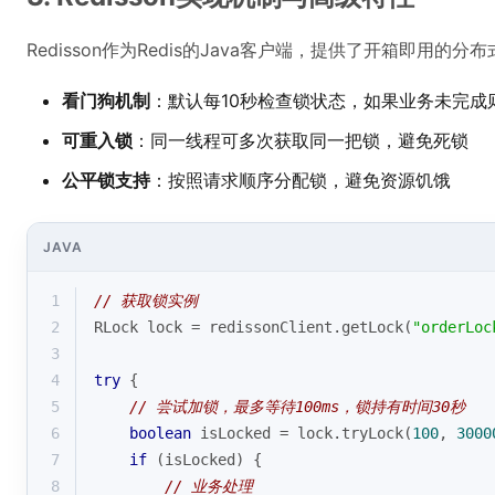
Redisson作为Redis的Java客户端，提供了开箱即用
看门狗机制
：默认每10秒检查锁状态，如果业务未完成
可重入锁
：同一线程可多次获取同一把锁，避免死锁
公平锁支持
：按照请求顺序分配锁，避免资源饥饿
JAVA
1
// 获取锁实例
2
RLock lock = redissonClient.getLock(
"orderLoc
3
4
try
 {
5
// 尝试加锁，最多等待100ms，锁持有时间30秒
6
boolean
 isLocked = lock.tryLock(
100
, 
3000
7
if
 (isLocked) {
8
// 业务处理