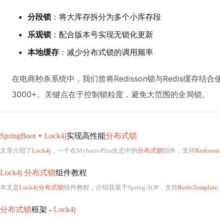
分段锁
：将大库存拆分为多个小库存段
乐观锁
：配合版本号实现无锁化更新
本地缓存
：减少分布式锁的调用频率
在电商秒杀系统中，我们曾将Redisson锁与Redis缓存结
3000+。关键点在于控制锁粒度，避免大范围的全局锁。
SpringBoot
+
Lock4j
实现高性能
分布式锁
文章介绍了
Lock4j
，一个在Mybatis-Plus生态中的
分布式锁
组件，支持
Redisson
Lock4j 分布式锁
组件教程
本文是
Lock4j分布式锁
组件教程，介绍其基于Spring AOP，支持
RedisTemplate
分布式锁
框架 -
Lock4j