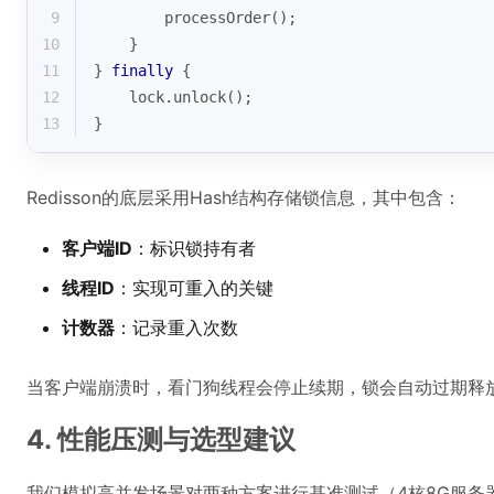
9
        processOrder();
10
    }
11
} 
finally
 {
12
    lock.unlock();
13
}
Redisson的底层采用Hash结构存储锁信息，其中包含：
客户端ID
：标识锁持有者
线程ID
：实现可重入的关键
计数器
：记录重入次数
当客户端崩溃时，看门狗线程会停止续期，锁会自动过期释
4. 性能压测与选型建议
我们模拟高并发场景对两种方案进行基准测试（4核8G服务器，R