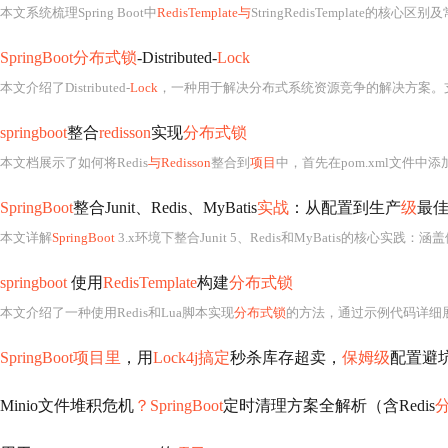
本文系统梳理Spring Boot中
RedisTemplate与
StringRedisTemplate的核心区别及常用API：StringRedi
SpringBoot分布式锁
-Distributed-
Lock
本文介绍了Distributed-
Lock
，一种用于解决分布式系统资源竞争的解决方案。支持Redis、Zookeeper、Mysql作为底层存储，推荐使用Redis。该锁具备自动释放、可重入和Spel
springboot
整合
redisson
实现
分布式锁
本文档展示了如何将Redis
与Redisson
整合到
项目
中，首先在pom.xml文件中添
SpringBoot
整合Junit、Redis、MyBatis
实战
：从配置到生产
级
最
本文详解
SpringBoot
3.x环境下整合Junit 5、Redis和MyBatis的核心实
springboot
使用
RedisTemplate
构建
分布式锁
本文介绍了一种使用Redis和Lua脚本实现
分布式锁
的方法，通过示例代码详细
SpringBoot项目里
，用
Lock4j搞定
秒杀库存超卖，
保姆级
配置避
Minio文件堆积危机
？SpringBoot
定时清理方案全解析（含Redis