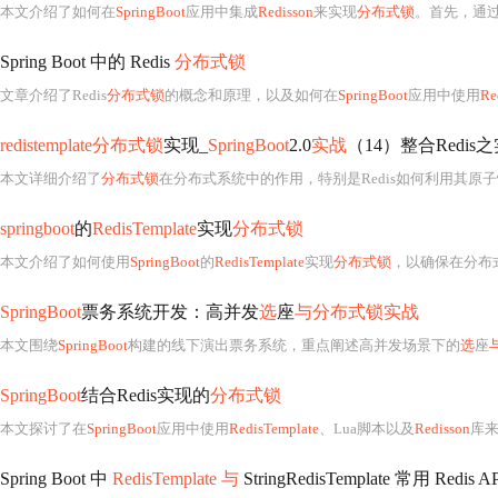
本文介绍了如何在
SpringBoot
应用中集成
Redisson
来实现
分布式锁
。首先，通过p
Spring Boot 中的 Redis
分布式锁
文章介绍了Redis
分布式锁
的概念和原理，以及如何在
SpringBoot
应用中使用
Re
redistemplate分布式锁
实现_
SpringBoot
2.0
实战
（14）整合Redis
本文详细介绍了
分布式锁
在分布式系统中的作用，特别是Redis如何利用其原
springboot
的
RedisTemplate
实现
分布式锁
本文介绍了如何使用
SpringBoot
的
RedisTemplate
实现
分布式锁
，以确保在分布式环境下业务操作的
SpringBoot
票务系统开发：高并发
选
座
与分布式锁实战
本文围绕
SpringBoot
构建的线下演出票务系统，重点阐述高并发场景下的
选
座
SpringBoot
结合Redis实现的
分布式锁
本文探讨了在
SpringBoot
应用中使用
RedisTemplate
、Lua脚本以及
Redisson
库
Spring Boot 中
RedisTemplate 与
StringRedisTemplate 常用 Redis 