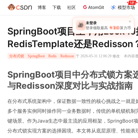
博客
下载
社区
AtomGit
模型市场
×
未登录
🎁
￥30
SpringBoot项目里，用Loc
登录领取最高
算力币
RedisTemplate还是Redis
·
于 2026-05-31 12:06:29 修改
本内容遵循
分布式锁
SpringBoot
Redis
Redisson
SpringBoot项目中分布式锁方案选型
与Redisson深度对比与实战指南
在分布式系统架构中，保证数据一致性的核心挑战之一就是
多个服务实例同时操作同一业务数据时，传统的单机锁机制
键场景。作为Java生态中最主流的应用框架，SpringBoot项目常面
分布式锁实现方案的选择困境。本文将从底层原理、性能表