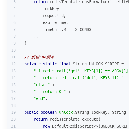
3
return
 redisTemplate.opsForValue().setIfA
4
        lockKey, 
5
        requestId, 
6
        expireTime, 
7
        TimeUnit.MILLISECONDS
8
    );
9
}
10
11
// 解锁Lua脚本
12
private
static
final
 String UNLOCK_SCRIPT =
13
"if redis.call('get', KEYS[1]) == ARGV[1]
14
"   return redis.call('del', KEYS[1]) "
 +
15
"else "
 +
16
"   return 0 "
 +
17
"end"
;
18
19
public
boolean
unlock
(String lockKey, String 
20
return
 redisTemplate.execute(
21
new
 DefaultRedisScript<>(UNLOCK_SCRIP