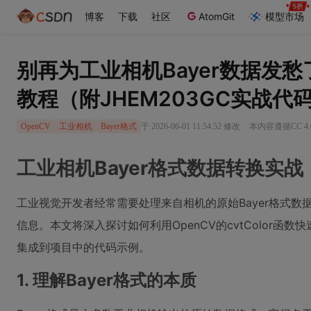
博客
下载
社区
AtomGit
模型市场
别再为工业相机Bayer数据发愁了！
教程（附JHEM203GC实战代
·
于 2026-06-01 11:54:52 修改
本内容遵循CC 4.
OpenCV
工业相机
Bayer格式
工业相机Bayer格式数据转换实战
工业视觉开发者经常需要处理来自相机的原始Bayer格式
信息。本文将深入探讨如何利用OpenCV的cvtColor函
集成到项目中的代码示例。
1. 理解Bayer格式的本质