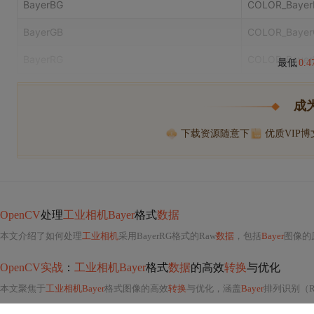
BayerBG
COLOR_Baye
BayerGB
COLOR_Baye
BayerRG
COLOR_Bayer
最低
0.
成
下载资源随意下
优质VIP
OpenCV
处理
工业相机Bayer
格式
数据
本文介绍了如何处理
工业相机
采用BayerRG格式的Raw
数据
，包括
Bayer
图像的
OpenCV实战
：
工业相机Bayer
格式
数据
的高效
转换
与优化
本文聚焦于
工业相机Bayer
格式图像的高效
转换
与优化，涵盖
Bayer
排列识别（RG