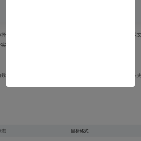
式选择会导致最终图像出现严重的色彩偏差。大多数相机会在技术
行实验性判断。
lor函数即可完成。相比厂商SDK复杂的调用流程，OpenCV的方
标志
目标格式