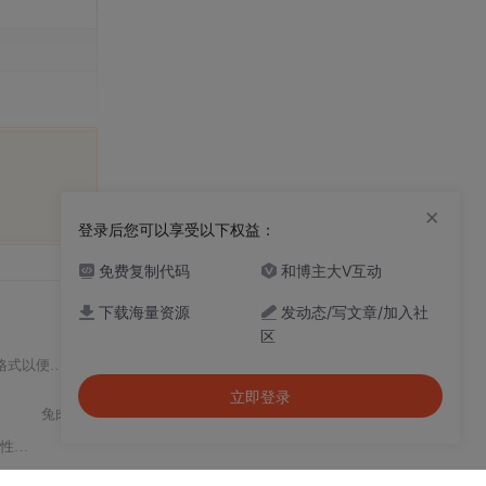
×
登录后您可以享受以下权益：
免费复制代码
和博主大V互动
下载海量资源
发动态/写文章/加入社
4507
区
格式以便在
OpenCV
中进
一步
处理。
立即登录
兔肉菌
323
it）
数据
预处理、边缘导向插值与去噪等画质增强策略，