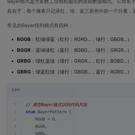
Bayer格式是大多数工业相机输出的原始数据格式。它得名于柯
处在于，每个像素只记录红、绿、蓝三原色中的一个分量，
常见的Bayer排列模式有四种：
RGGB
：红绿绿蓝（红行：RGRG...，绿行：GBGB...）
BGGR
：蓝绿绿红（蓝行：BGBG...，绿行：GRGR...）
GRBG
：绿红蓝绿（绿行：GRGR...，红行：BGBG...）
GBRG
：绿蓝红绿（绿行：GBGB...，蓝行：RGRG...）
CPP
1
// 典型Bayer格式识别代码片段
2
enum
BayerPattern
 {
3
    RGGB = 
0
,
4
    BGGR,
5
    GRBG,