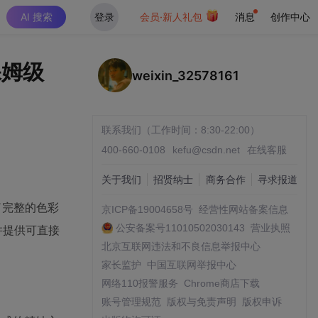
AI 搜索
登录
会员·新人礼包
消息
创作中心
保姆级
weixin_32578161
联系我们（工作时间：8:30-22:00）
400-660-0108
kefu@csdn.net
在线客服
关于我们
招贤纳士
商务合作
寻求报道
了完整的色彩
京ICP备19004658号
经营性网站备案信息
公安备案号11010502030143
营业执照
并提供可直接
北京互联网违法和不良信息举报中心
家长监护
中国互联网举报中心
网络110报警服务
Chrome商店下载
账号管理规范
版权与免责声明
版权申诉