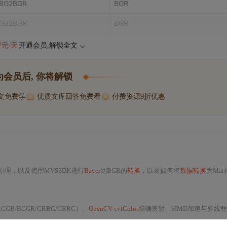
rBG2BGR
BGR
rGB2BGR
BGR
RG2B
47元/天
开通会员,解锁全文
为会员后, 你将解锁
博文免费学
优质文库回答免费看
付费资源9折优惠
原理，以及使用MVSSDK进行
Bayer
到BGR的
转换
，以及如何将
数据转换
为Mat
GB/BGGR/GRBG/GBRG）、
OpenCV cvtColor
精确映射、SIMD加速与多线程性能优化、高位深（10/12b