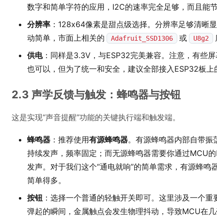
数字和简单字符的应用，I2C的速率完全足够，而且能节
分辨率
：128x64像素是甜点级选择。分辨率足够清晰显示“D
动简单，市面上相关的
或
Adafruit_SSD1306
U8g2
供电
：同样是3.3V，与ESP32完美兼容。注意，有些屏
也可以，但为了统一和安全，建议全部接入ESP32板上的
2.3 声学反馈与触发：蜂鸣器与按钮
这是实现“声音提醒”功能的关键执行端和触发端。
蜂鸣器
：推荐使用
有源蜂鸣器
。有源蜂鸣器内部自带振荡
持续发声，频率固定；而无源蜂鸣器需要你通过MCU的
发声。对于我们这个“通电就响”的简单需求，有源蜂鸣器
简单得多。
按钮
：选择一个普通的轻触开关即可。这里涉及一个重
弹起的瞬间，金属触点会发生物理抖动，导致MCU在