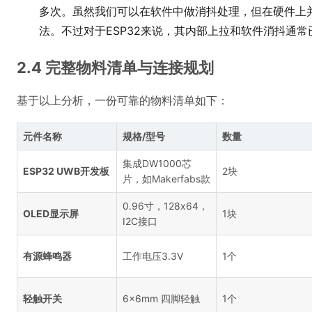
多次。虽然我们可以在软件中做消抖处理，但在硬件上并联
法。不过对于ESP32来说，其内部上拉和软件消抖通常
2.4 完整物料清单与连接规划
基于以上分析，一份可靠的物料清单如下：
元件名称
规格/型号
数量
集成DW1000芯
ESP32 UWB开发板
2块
片，如Makerfabs款
0.96寸，128x64，
OLED显示屏
1块
I2C接口
有源蜂鸣器
工作电压3.3V
1个
轻触开关
6x6mm 四脚轻触
1个