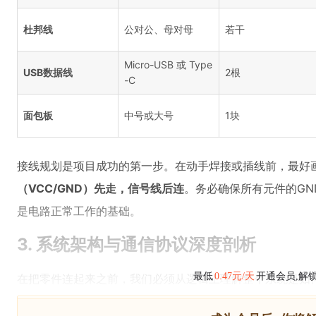
杜邦线
公对公、母对母
若干
Micro-USB 或 Type
USB数据线
2根
-C
面包板
中号或大号
1块
接线规划是项目成功的第一步。在动手焊接或插线前，最好
（VCC/GND）先走，信号线后连
。务必确保所有元件的GND
是电路正常工作的基础。
3. 系统架构与通信协议深度剖析
最低
0.47元/天
开通会员,解
在把零件连起来之前，我们必须从逻辑上理解整个系统是如