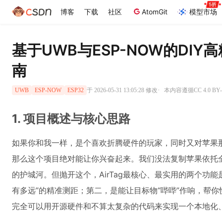
博客
下载
社区
AtomGit
模型市场
基于UWB与ESP-NOW的DI
南
·
于 2026-05-31 13:05:28 修改
本内容遵循CC 4.0 B
UWB
ESP-NOW
ESP32
1. 项目概述与核心思路
如果你和我一样，是个喜欢折腾硬件的玩家，同时又对苹果那个
那么这个项目绝对能让你兴奋起来。我们没法复制苹果依托全
的护城河。但抛开这个，AirTag最核心、最实用的两个功
有多远”的精准测距；第二，是能让目标物“哔哔”作响，帮
完全可以用开源硬件和不算太复杂的代码来实现一个本地化