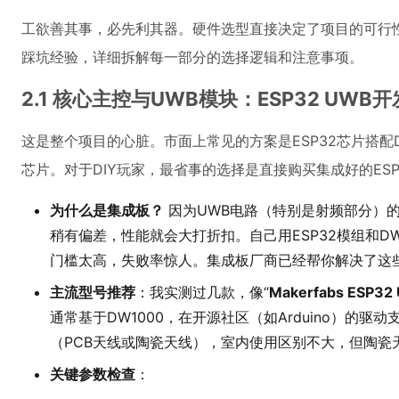
工欲善其事，必先利其器。硬件选型直接决定了项目的可行
踩坑经验，详细拆解每一部分的选择逻辑和注意事项。
2.1 核心主控与UWB模块：ESP32 UWB
这是整个项目的心脏。市面上常见的方案是ESP32芯片搭配DW
芯片。对于DIY玩家，最省事的选择是直接购买集成好的ESP3
为什么是集成板？
因为UWB电路（特别是射频部分）
稍有偏差，性能就会大打折扣。自己用ESP32模组和D
门槛太高，失败率惊人。集成板厂商已经帮你解决了这
主流型号推荐
：我实测过几款，像“
Makerfabs ESP32
通常基于DW1000，在开源社区（如Arduino）的
（PCB天线或陶瓷天线），室内使用区别不大，但陶瓷
关键参数检查
：