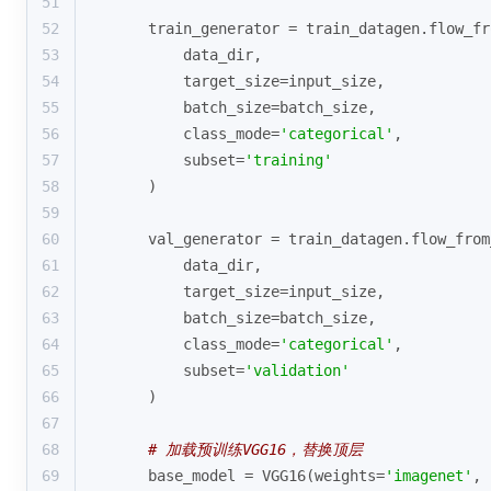
51
52
    train_generator = train_datagen.flow_fr
53
        data_dir,
54
        target_size=input_size,
55
        batch_size=batch_size,
56
        class_mode=
'categorical'
,
57
        subset=
'training'
58
    )
59
60
    val_generator = train_datagen.flow_from
61
        data_dir,
62
        target_size=input_size,
63
        batch_size=batch_size,
64
        class_mode=
'categorical'
,
65
        subset=
'validation'
66
    )
67
68
# 加载预训练VGG16，替换顶层
69
    base_model = VGG16(weights=
'imagenet'
, 