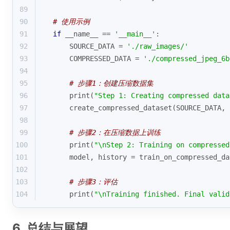
89
90
# 使用示例
91
if
 __name__ == 
'__main__'
:
92
    SOURCE_DATA = 
'./raw_images/'
93
    COMPRESSED_DATA = 
'./compressed_jpeg_6b
94
95
# 步骤1：创建压缩数据集
96
print
(
"Step 1: Creating compressed data
97
    create_compressed_dataset(SOURCE_DATA, 
98
99
# 步骤2：在压缩数据上训练
100
print
(
"\nStep 2: Training on compressed
101
    model, history = train_on_compressed_da
102
103
# 步骤3：评估
104
print
(
"\nTraining finished. Final valid
6. 总结与展望