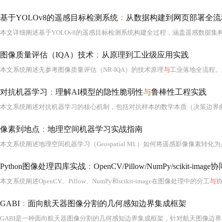
基于YOLOv8的遥感目标检测系统
：
从数据构建到网页部署全流
图像质量评估（IQA）技术
：
从原理到工业级应用实践
本文系统阐述无参考图像质量评估（NR-IQA）的技术原理
与
工业落地全流程。
对抗机器学习
：
理解AI模型的隐性脆弱性
与
鲁棒性工程实践
像素到地点
：
地理空间机器学习实战指南
本文系统阐述地理空间机器学习（Geospatial ML）如何将遥感影像像素转化
Python图像处理四库实战
：
OpenCV/Pillow/NumPy/scikit-ima
本文系统阐述OpenCV、Pillow、NumPy和scikit-image在图像处理中的分工
与
GABI
：
面向航天器图像分割的几何感知边界集成框架