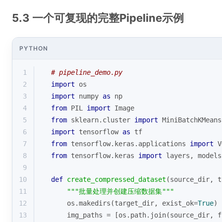
5.3 一个可复现的完整Pipeline示例
PYTHON
1
# pipeline_demo.py
2
import
 os
3
import
 numpy 
as
 np
4
from
 PIL 
import
 Image
5
from
 sklearn.cluster 
import
 MiniBatchKMeans
6
import
 tensorflow 
as
 tf
7
from
 tensorflow.keras.applications 
import
 V
8
from
 tensorflow.keras 
import
 layers, models
9
10
def
create_compressed_dataset
(
source_dir, t
11
"""批量处理并创建压缩数据集"""
12
    os.makedirs(target_dir, exist_ok=
True
)
13
    img_paths = [os.path.join(source_dir, f