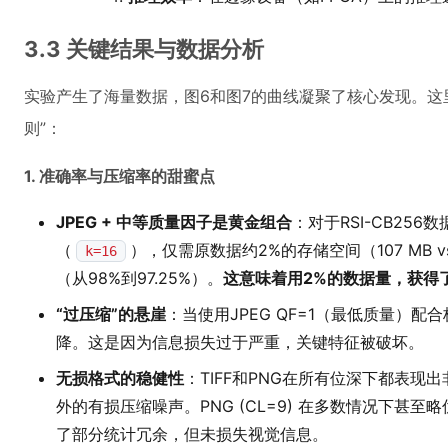
3.3 关键结果与数据分析
实验产生了海量数据，图6和图7的曲线凝聚了核心发现。这
则”：
1. 准确率与压缩率的甜蜜点
JPEG + 中等质量因子是黄金组合
：对于RSI-CB256数
（
），仅需原数据约2%的存储空间（107 MB vs
k=16
（从98%到97.25%）。
这意味着用2%的数据量，获得
“过压缩”的悬崖
：当使用JPEG QF=1（最低质量）配
降。这是因为信息损失过于严重，关键特征被破坏。
无损格式的稳健性
：TIFF和PNG在所有位深下都表
外的有损压缩噪声。PNG (CL=9) 在多数情况下甚至略
了部分统计冗余，但未损失视觉信息。