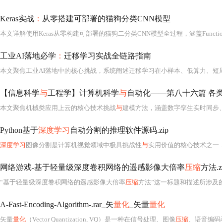
Keras实战
：
从零搭建可部署的猫狗分类CNN模型
工业AI落地必学
：
迁移学习实战全链路指南
【信息科学
与
工程学】计算机科学
与
自动化——第八十六篇 各类
本文聚焦机械类应用上云的核心技术挑战
与
建模方法，涵盖数字孪生实时同步、预测性维护的物
Python基于
深度学习
自动分割的推理软件源码.zip
深度学习
图像分割是计算机视觉领域中极具挑战性
与
实用价值的核心技术之一
网络游戏-基于轻量级深度卷积网络的遥感影像大倍率
压缩
方法.z
“基于轻量级深度卷积网络的遥感影像大倍率
压缩
方法”这一标题和描述所涉及
A-Fast-Encoding-Algorithm-.rar_矢
量化
_矢量
量化
矢量
量化
（Vector Quantization, VQ）是一种在信号处理、图像
压缩
、语音编码和模式识别等领域广泛