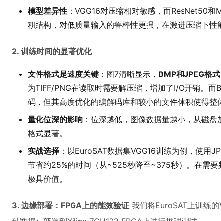
模型差异性
：VGG16对压缩相对敏感，而ResNet50和
积结构，对低质量输入的鲁棒性更强，在激进压缩下性
2. 训练时间的显著优化
文件格式是速度关键
：图7清晰显示，
BMP和JPEG格
为TIFF/PNG在读取时需要解压缩，增加了I/O开销。
码，但其高度优化的编解码库和较小的文件体积使得整
量化位深的影响
：位深越低，图像数据量越小，从磁盘
格式显著。
实战选择
：以EuroSAT数据集VGG16训练为例，使用JPE
节省约25%的时间（从~525秒降至~375秒）。在
极具价值。
3. 边缘部署：FPGA上的能效验证
我们将EuroSAT上训练的V