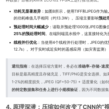
种数据）部署到Xilinx ZCU102 FPGA上进行推理测试。
功耗无显著差异
：如图8所示，使用TIFF和JPEG作为
的功耗峰值几乎相同（约13.3W）。压缩主要影响
预处
预处理时间大幅减少
：读取并预处理1000张JPEG图像仅需
25%的预处理时间
。在端到端流水线中，这直接转化为
线程并行优化
：当使用4个线程并行处理时，JPEG的优势更加明
12.7s）。对于实时或近实时的遥感应用（如灾害监测
避坑指南
：在选择压缩方案时，务必在
准确率-存储-速度
目标是最高精度且存储充足，TIFF/PNG是安全选择。如
1-2%的精度损失，JPEG (QF=50-75) + 适度量
的特定数据集和任务上进行小规模验证
，因为不同数据集
4. 原理深潜：压缩如何改变了CNN的“