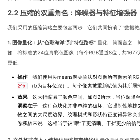
2.2 压缩的双重角色：降噪器与特征增强器
我们采用的压缩策略主要包含两步，它们共同扮演了“数据教
1. 图像量化：从“色彩海洋”到“特征路标”
量化，简而言之，
如，将标准的24位真彩色图像（每个RGB通道8位，共167
更低。
操作
：我们使用K-means聚类算法对图像所有像素的
（b为目标位深）。每个像素被重新赋值为其所属
2^b
效果
：这大幅缩减了颜色空间。如图2所示，当位深降
洞察在于
：这种色块化并非单纯的破坏。它强制性地抹
物之间的大尺度边界、纹理模式和形状特征变得异常突
卷积核来说，这相当于被“喂”了更清晰、干扰更少的信