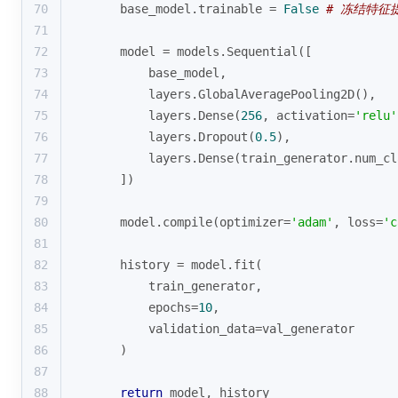
70
    base_model.trainable = 
False
# 冻结特征
71
72
    model = models.Sequential([
73
        base_model,
74
        layers.GlobalAveragePooling2D(),
75
        layers.Dense(
256
, activation=
'relu'
76
        layers.Dropout(
0.5
),
77
        layers.Dense(train_generator.num_cl
78
    ])
79
80
    model.
compile
(optimizer=
'adam'
, loss=
'c
81
82
    history = model.fit(
83
        train_generator,
84
        epochs=
10
,
85
        validation_data=val_generator
86
    )
87
88
return
 model, history