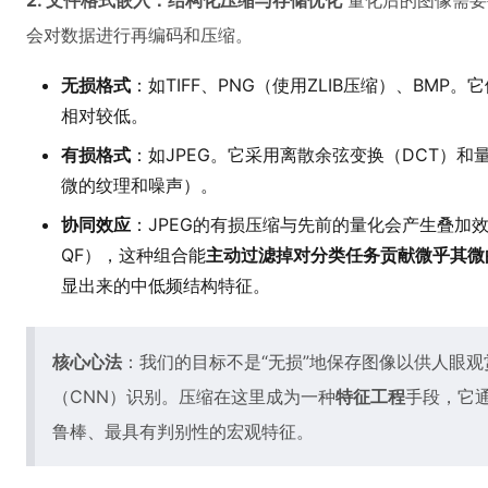
2. 文件格式嵌入：结构化压缩与存储优化
量化后的图像需要
会对数据进行再编码和压缩。
无损格式
：如TIFF、PNG（使用ZLIB压缩）、BM
相对较低。
有损格式
：如JPEG。它采用离散余弦变换（DCT）
微的纹理和噪声）。
协同效应
：JPEG的有损压缩与先前的量化会产生叠加
QF），这种组合能
主动过滤掉对分类任务贡献微乎其微
显出来的中低频结构特征。
核心心法
：我们的目标不是“无损”地保存图像以供人眼观
（CNN）识别。压缩在这里成为一种
特征工程
手段，它
鲁棒、最具有判别性的宏观特征。