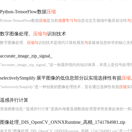
Python-TensorFlow数据
压缩
Python-TensorFlow数据
压缩
是当前
深度学习与
信息论交叉领域中极具前沿性
与
数字图像处理、
压缩与
识别技术
数字图像处理、
压缩与
识别技术是现代计算机视觉
与
多媒体信息科学的核心支柱，贯穿从底层像素
accurate_image_zip_signal_
“accurate_image_zip_signal_”这一标题所指向的知识体系，本质上是信号
selectivelySimplify
:
展平图像的低信息部分以实现选择性有损
压缩
“selectivelySimplify”是一种创新的图像处理技术，旨在通过选择性有损
压缩
实
遥感并行计算
资源摘要信息
:
“遥感并行计算”是面向海量遥感数据处理需求而发展起来的一
图像处理_DIS_OpenCV_ONNXRuntime_高精_1741784981.zip