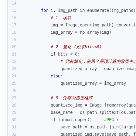
14
15
for
 i, img_path 
in
enumerate
(img_paths)
16
# 1. 读取
17
        img = Image.
open
(img_path).convert(
18
        img_array = np.array(img)
19
20
# 2. 量化 (如果bits<8)
21
if
 bits < 
8
:
22
# 此处简化：使用全局预计算的聚类中
23
            quantized_array = quantize_imag
24
else
:
25
            quantized_array = img_array
26
27
# 3. 保存为指定格式
28
        quantized_img = Image.fromarray(qua
29
        base_name = os.path.splitext(os.pat
30
if
format
.upper() == 
'JPEG'
:
31
            save_path = os.path.join(target
32
            quantized_img.save(save_path, 
f