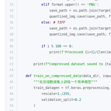
33
elif
format
.upper() == 
'PNG'
:
34
            save_path = os.path.join(target
35
            quantized_img.save(save_path, 
f
36
else
: 
# TIFF
37
            save_path = os.path.join(target
38
            quantized_img.save(save_path, 
f
39
40
if
 i % 
100
 == 
0
:
41
print
(
f'Processed 
{i+
1
}
/
{
len
(im
42
43
print
(
f"Compressed dataset saved to 
{ta
44
45
def
train_on_compressed_data
(
data_dir, inpu
46
"""在压缩数据集上训练一个简单模型"""
47
    train_datagen = tf.keras.preprocessing.
48
        rescale=
1.
/
255
,
49
        validation_split=
0.2
50
    )