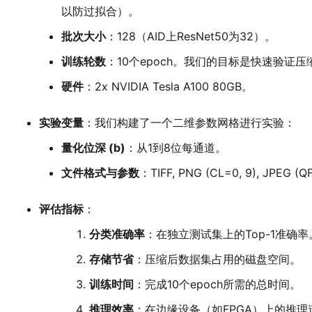
以防过拟合）。
批次大小
：128（AID上ResNet50为32）。
训练轮数
：10个epoch。我们的目标是快速验证
硬件
：2x NVIDIA Tesla A100 80GB。
实验变量
：我们构建了一个二维参数网格进行实验：
量化位深 (b)
：从1到8位每通道。
文件格式与参数
：TIFF, PNG (CL=0, 9), JPEG (QF
评估指标
：
分类准确率
：在独立测试集上的Top-1准确率
存储节省
：压缩后数据集占用的磁盘空间。
训练时间
：完成10个epoch所需的总时间。
推理效率
：在边缘设备（如FPGA）上的推理