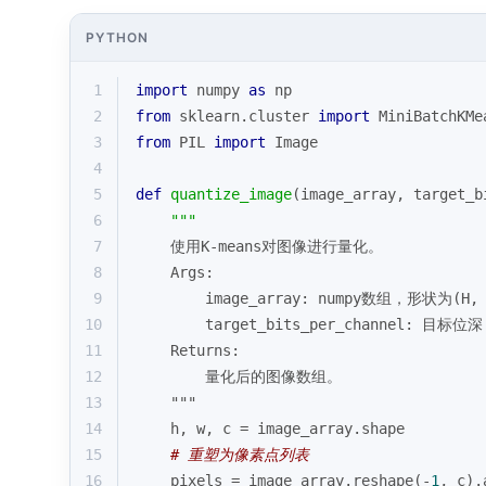
PYTHON
1
import
 numpy 
as
 np
2
from
 sklearn.cluster 
import
 MiniBatchKMe
3
from
 PIL 
import
 Image
4
5
def
quantize_image
(
image_array, target_b
6
"""
7
    使用K-means对图像进行量化。
8
    Args:
9
        image_array: numpy数组，形状为(H,
10
        target_bits_per_channel: 目
11
    Returns:
12
        量化后的图像数组。
13
    """
14
    h, w, c = image_array.shape
15
# 重塑为像素点列表
16
    pixels = image_array.reshape(-
1
, c).