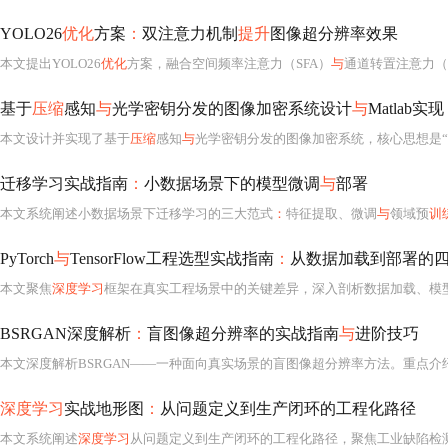
YOLO26
优化
方案
：
双注意力机制
提升
图像超分辨率效果
本文提出YOLO26
优化
方案，融合空间频率注意力（SFA）
与
通道转置注意力（C
基于
压缩
感知
与
光学密钥分发的图像加密系统设计
与
Matlab实现
本文设计并实现了基于
压缩
感知
与
光学密钥分发的图像加密系统，核心思想是
迁移学习实战指南
：
小数据场景下的模型微调
与
部署
本文系统阐述小数据场景下迁移学习的三大范式
：
特征提取、微调
与
领域预
训
PyTorch
与
TensorFlow工程选型实战指南
：
从数据加载到部署的
本文聚焦
深度学习
框架在真实工程场景中的关键差异，深入剖析数据加载、模
BSRGAN深度解析
：
盲图像超分辨率的实战指南
与
进阶技巧
深度学习
实战地形图
：
从问题定义到生产闭环的工程化路径
本文系统阐述
深度学习
从问题定义到生产闭环的工程化路径，聚焦工业缺陷检测等真实场景，涵盖数据