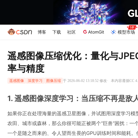
博客
下载
社区
AtomGit
模型市场
遥感图像压缩优化：量化与JP
率与精度
·
于 2026-06-02 13:18:52 修改
本内容遵循CC 4.
遥感图像
深度学习
图像压缩
1. 遥感图像深度学习：当压缩不再是敌
如果你正在处理海量的遥感卫星图像，并试图用深度学习模型（比
农田、城市或森林，那么你很可能正被两个“巨兽”困扰：一
一个是随之而来的、令人望而生畏的GPU训练时间和能耗。