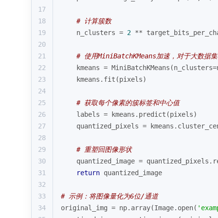
17
18
# 计算簇数
19
    n_clusters = 
2
 ** target_bits_per_ch
20
21
# 使用MiniBatchKMeans加速，对于大数
22
    kmeans = MiniBatchKMeans(n_clusters=
23
    kmeans.fit(pixels)
24
25
# 获取每个像素的簇标签和中心值
26
    labels = kmeans.predict(pixels)
27
    quantized_pixels = kmeans.cluster_ce
28
29
# 重塑回图像形状
30
    quantized_image = quantized_pixels.r
31
return
 quantized_image
32
33
# 示例：将图像量化为6位/通道
34
original_img = np.array(Image.
open
(
'exam