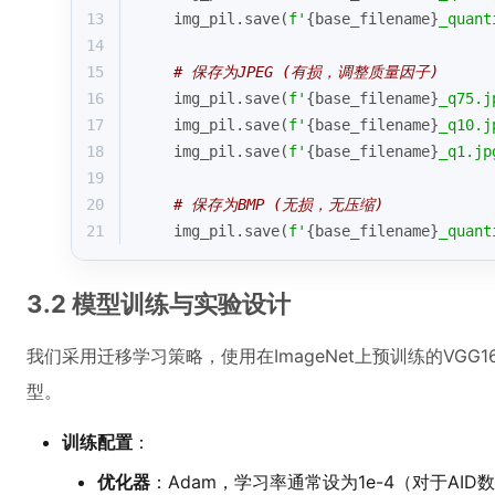
13
    img_pil.save(
f'
{base_filename}
_quant
14
15
# 保存为JPEG (有损，调整质量因子)
16
    img_pil.save(
f'
{base_filename}
_q75.j
17
    img_pil.save(
f'
{base_filename}
_q10.j
18
    img_pil.save(
f'
{base_filename}
_q1.jp
19
20
# 保存为BMP (无损，无压缩)
21
    img_pil.save(
f'
{base_filename}
_quant
3.2 模型训练与实验设计
我们采用迁移学习策略，使用在ImageNet上预训练的VGG16、R
型。
训练配置
：
优化器
：Adam，学习率通常设为1e-4（对于AID数据