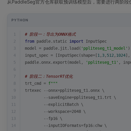
从PaddleSeg官方仓库获取预训练模型后，需要进行两阶段
PYTHON
1
# 阶段一：导出为ONNX格式
2
from
 paddle.static 
import
 InputSpec
3
model = paddle.jit.load(
'ppliteseg_t1_model'
)
4
input_spec = [InputSpec(shape=[
1
,
3
,
512
,
1024
],
5
paddle.onnx.export(model, 
'ppliteseg_t1'
, inp
6
7
# 阶段二：TensorRT优化
8
trt_cmd = 
f"""
9
trtexec --onnx=ppliteseg_t1.onnx \
10
        --saveEngine=ppliteseg_t1.trt \
11
        --explicitBatch \
12
        --workspace=2048 \
13
        --fp16 \
14
        --inputIOFormats=fp16:chw \