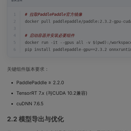
BASH
1
# 拉取PaddlePaddle官方镜像
2
docker pull paddlepaddle/paddle:2.3.2-gpu-cud
3
4
# 启动容器并安装必要组件
5
docker run -it --gpus all -v $(
pwd
):/workspac
6
pip install paddlepaddle-gpu==2.3.2 onnxrunti
关键组件版本要求：
PaddlePaddle ≥ 2.2.0
TensorRT 7.x (与CUDA 10.2兼容)
cuDNN 7.6.5
2.2 模型导出与优化