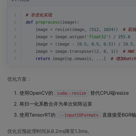
PYTHON
1
# 非优化实现
2
def
preprocess
(
image
):
3
    image = resize(image, (
512
, 
1024
))  
# 双
4
    image = image.astype(
'float32'
) / 
255.0
5
    image = (image - [
0.5
, 
0.5
, 
0.5
]) / [
0.5
,
6
    image = image.transpose((
2
, 
0
, 
1
))  
# HWC
7
return
 image[np.newaxis, ...]  
# 增加batc
优化方案：
使用OpenCV的
替代CPU端resize
cuda::resize
将归一化系数合并为单次矩阵运算
使用TensorRT的
直接接受BGR
--inputIOFormats
优化后预处理时间从8.2ms降至1.3ms。