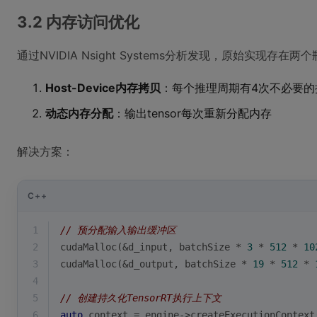
3.2 内存访问优化
通过NVIDIA Nsight Systems分析发现，原始实现存在两
Host-Device内存拷贝
：每个推理周期有4次不必要的
动态内存分配
：输出tensor每次重新分配内存
解决方案：
C++
1
// 预分配输入输出缓冲区
2
cudaMalloc
(&d_input, batchSize * 
3
 * 
512
 * 
10
3
cudaMalloc
(&d_output, batchSize * 
19
 * 
512
 * 
4
5
// 创建持久化TensorRT执行上下文
6
auto
 context = engine->
createExecutionContext