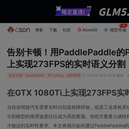
博客
下载
社区
AtomGit
模型市场
告别卡顿！用PaddlePaddle的PP
上实现273FPS的实时语义分割
·
于 2026-05-29 11:30:38 修改
语义分割
PaddlePaddle
PP-LiteSeg
实时推理
在GTX 1080Ti上实现273FP
当自动驾驶汽车需要实时识别道路障碍物，或是工业质检系
分割模型的推理速度往往成为系统瓶颈。传统方案要么牺牲精
才能达到实时性要求。本文将揭示如何通过PaddlePaddle的PP-