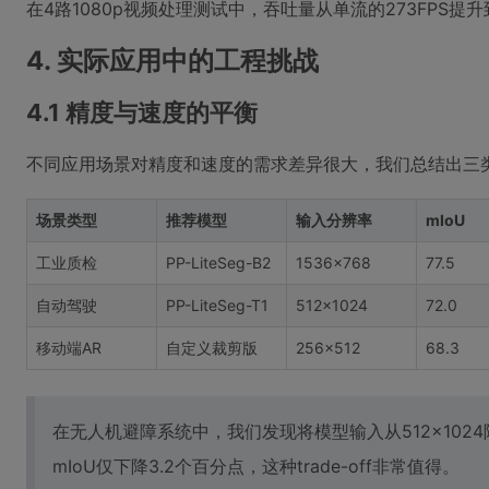
在4路1080p视频处理测试中，吞吐量从单流的273FPS提升到
4. 实际应用中的工程挑战
4.1 精度与速度的平衡
不同应用场景对精度和速度的需求差异很大，我们总结出三
场景类型
推荐模型
输入分辨率
mIoU
工业质检
PP-LiteSeg-B2
1536×768
77.5
自动驾驶
PP-LiteSeg-T1
512×1024
72.0
移动端AR
自定义裁剪版
256×512
68.3
在无人机避障系统中，我们发现将模型输入从512×1024降至
mIoU仅下降3.2个百分点，这种trade-off非常值得。