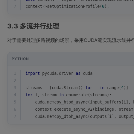
7
context->
setOptimizationProfile
(
0
);
3.3 多流并行处理
对于需要处理多路视频的场景，采用CUDA流实现流水线并
PYTHON
1
import
 pycuda.driver 
as
 cuda
2
3
streams = [cuda.Stream() 
for
 _ 
in
range
(
4
)]
4
for
 i, stream 
in
enumerate
(streams):
5
    cuda.memcpy_htod_async(input_buffers[i], 
6
    context.execute_async_v2(bindings, stream
7
    cuda.memcpy_dtoh_async(outputs[i], output