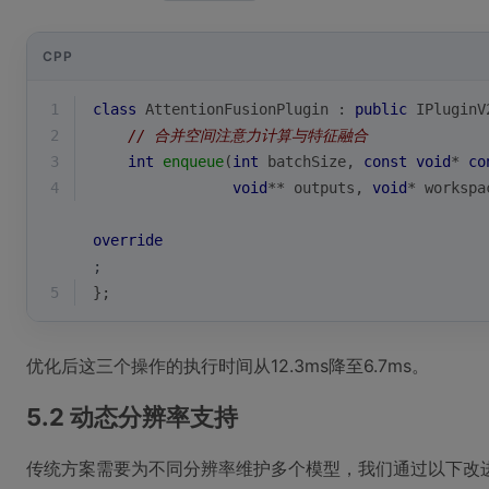
CPP
1
class
AttentionFusionPlugin
 :
public
 IPluginV
2
// 合并空间注意力计算与特征融合
3
int
enqueue
(
int
 batchSize, 
const
void
* 
co
4
void
** outputs, 
void
* workspa
override
;
5
};
优化后这三个操作的执行时间从12.3ms降至6.7ms。
5.2 动态分辨率支持
传统方案需要为不同分辨率维护多个模型，我们通过以下改