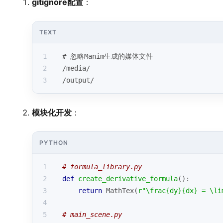
gitignore配置
：
TEXT
1
# 忽略Manim生成的媒体文件
2
/media/
3
/output/
模块化开发
：
PYTHON
1
# formula_library.py
2
def
create_derivative_formula
():
3
return
 MathTex(
r"\frac{dy}{dx} = \li
4
5
# main_scene.py