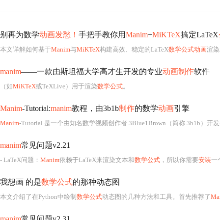
别再为数学
动画发愁！
手把手教你用
Manim
+
MiKTeX
搞定LaTeX
本文详解如何基于
Manim
与
MiKTeX
构建高效、稳定的LaTeX
数学公式动画
渲染
manim
——一款由斯坦福大学高才生开发的专业
动画制作
软件
（如
MiKTeX
或TeXLive）用于渲染
数学公式
。
Manim
-Tutorial:
manim
教程，由3b1b
制作
的数学
动画
引擎
Manim
-Tutorial 是一个由知名数学视频创作者 3Blue1Brown（简称 3b1b）开发并推广的开源项
manim
常见问题v2.21
- LaTeX问题：
Manim
依赖于LaTeX来渲染文本和
数学公式
，所以你需要
安装
一
我想画 的是
数学公式
的那种动态图
本文介绍了在Python中绘制
数学公式
动态图的几种方法和工具。首先推荐了
Ma
manim
常见问题v2.31