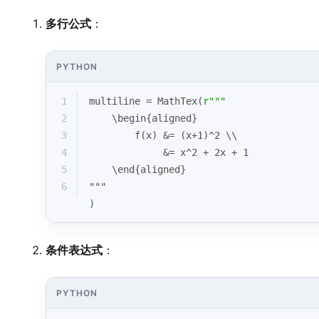
多行公式
：
PYTHON
1
multiline = MathTex(
r"""
2
    \begin{aligned}
3
        f(x) &= (x+1)^2 \\
4
             &= x^2 + 2x + 1
5
    \end{aligned}
6
"""
)
条件表达式
：
PYTHON