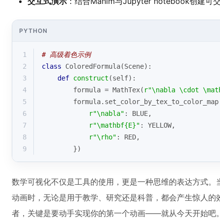
交互式演示
：结合Manim与Jupyter notebook创
PYTHON
1
# 高级着色示例
2
class
ColoredFormula
(
Scene
):
3
def
construct
(
self
):
4
        formula = MathTex(
r"\nabla \cdot \mat
5
        formula.set_color_by_tex_to_color_map
6
r"\nabla"
: BLUE,
7
r"\mathbf{E}"
: YELLOW,
8
r"\rho"
: RED,
9
        })
数学可视化不仅是工具的使用，更是一种思维的表达方式。
动画时，无论是用于教学、研究还是科普，都会产生惊人的效
者，关键是要动手实现你的第一个动画——就从今天开始吧