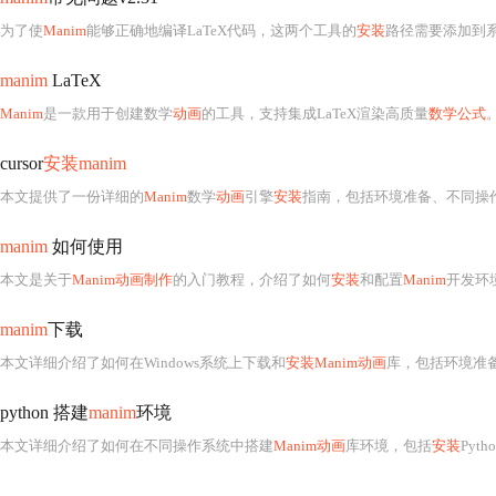
为了使
Manim
能够正确地编译LaTeX代码，这两个工具的
安装
路径需要添加到
manim
LaTeX
Manim
是一款用于创建数学
动画
的工具，支持集成LaTeX渲染高质量
数学公式
cursor
安装manim
本文提供了一份详细的
Manim
数学
动画
引擎
安装
指南，包括环境准备、不同操
manim
如何使用
本文是关于
Manim动画制作
的入门教程，介绍了如何
安装
和配置
Manim
开发环
manim
下载
本文详细介绍了如何在Windows系统上下载和
安装Manim动画
库，包括环境准
python 搭建
manim
环境
本文详细介绍了如何在不同操作系统中搭建
Manim动画
库环境，包括
安装
Pyth