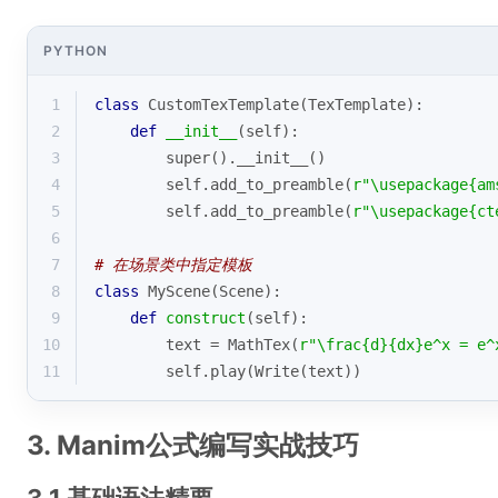
PYTHON
1
class
CustomTexTemplate
(
TexTemplate
):
2
def
__init__
(
self
):
3
super
().__init__()
4
        self.add_to_preamble(
r"\usepackage{am
5
        self.add_to_preamble(
r"\usepackage{ct
6
7
# 在场景类中指定模板
8
class
MyScene
(
Scene
):
9
def
construct
(
self
):
10
        text = MathTex(
r"\frac{d}{dx}e^x = e^
11
        self.play(Write(text))
3. Manim公式编写实战技巧