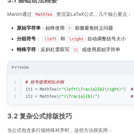
3.1 基础语法精要
Manim通过
类渲染LaTeX公式，几个核心要点：
MathTex
原始字符串
：始终使用
前缀避免转义问题
r
分组符号
：
和
自动调整括号大小
\left
\right
特殊字符
：反斜杠需双写
或使用原始字符串
\\
PYTHON
1
# 括号使用对比示例
2
it1 = MathTex(
r"\left(\frac{a}{b}\right)"
)  
3
it2 = MathTex(
r"(\frac{a}{b})"
)             
3.2 复杂公式排版技巧
当公式包含多行或特殊对齐时，这些方法很实用：