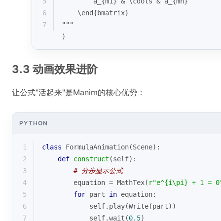
5
        a_{m1} & \cdots & a_{mn}
6
    \end{bmatrix}
7
"""
)
3.3 动画效果进阶
让公式"活起来"是Manim的核心优势：
PYTHON
1
class
FormulaAnimation
(
Scene
):
2
def
construct
(
self
):
3
# 分步显示公式
4
        equation = MathTex(
r"e^{i\pi} + 1 = 0
5
for
 part 
in
 equation:
6
            self.play(Write(part))
7
            self.wait(
0.5
)