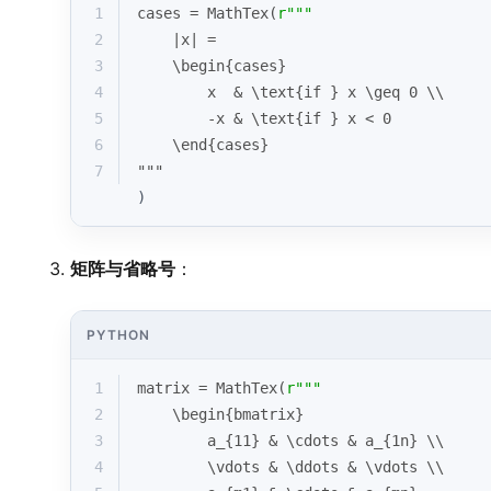
1
cases = MathTex(
r"""
2
    |x| = 
3
    \begin{cases}
4
        x  & \text{if } x \geq 0 \\
5
        -x & \text{if } x < 0
6
    \end{cases}
7
"""
)
矩阵与省略号
：
PYTHON
1
matrix = MathTex(
r"""
2
    \begin{bmatrix}
3
        a_{11} & \cdots & a_{1n} \\
4
        \vdots & \ddots & \vdots \\