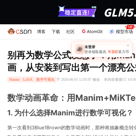
博客
下载
社区
AtomGit
模型市场
×
未登录
🎁
￥30
别再为数学公式发愁了！用Mani
登录领取最高
算力币
画，从安装到写出第一个漂亮公
·
于 2026-06-01 12:05:07 修改
本内容遵循CC 4.0 
Manim
LaTeX
数学可视化
数学动画革命：用Manim+MiK
1. 为什么选择Manim进行数学可视化？
第一次看到3Blue1Brown的数学动画时，那种将抽象概